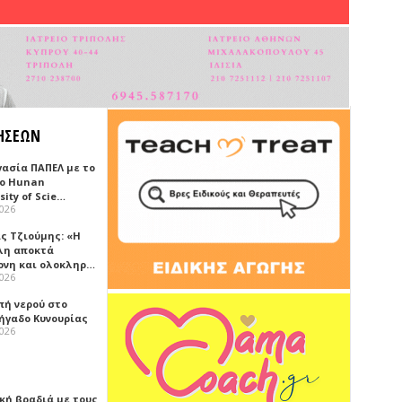
ΗΣΕΩΝ
γασία ΠΑΠΕΛ με το
κο Hunan
sity of Scie…
2026
ς Τζιούμης: «Η
λη αποκτά
ονη και ολοκληρ…
2026
πή νερού στο
ήγαδο Κυνουρίας
2026
κή βραδιά με τους