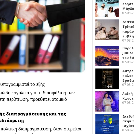
Χρήστ
Μάγδα
07-08-
ΔΩΡΕΑ
Τρίπο
παράσ
εμβλ
07-08-
Παράλ
Junior
του Es
07-08-
Άστρος
καλοκ
βραδι
α υπογραμμιστεί το εξής:
07-08-
ιώδη εργαλεία για τη διασφάλιση των
Λαϊκή
Κωνστα
ετη περίπτωση, προκύπτει ατομικό
07-08-
κής διαπραγμάτευσης και της
Διεθν
σδιάκριτη;
στην Τ
ισχύει
πολιτική διαπραγμάτευση, όταν στερείται
07-08-