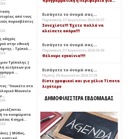
προγραμματική η Περιφέρεια για…
2026
σταση
Εισάγετε το όνομά σας...
ρτυρίας από τους
Παρασκευή, 07 Αυγούστου 2026 06:57
κούς πυροσβέστες
Συνεχίστε!!! Έχετε πολλά να
2026
κλείσετε ακόμα!!!
ς οδηγός
γού στην εθνική
Εισάγετε το όνομά σας...
πάρτης - Τρίπολ…
Παρασκευή, 07 Αυγούστου 2026 06:56
2026
Θέλουμε εγκαίνια!!!!
ήμου Τρίπολης |
λή αιτήσεων για
Εισάγετε το όνομά σας...
όγραμμα …
Πέμπτη, 06 Αυγούστου 2026 21:29
2026
Είστε γραφικοί και για γέλια Τίποτα
τος: "Λουκέτο στο
λιγότερο
ολογικό Μουσείο
υ…
ΔΗΜΟΦΙΛΕΣΤΕΡΑ ΕΒΔΟΜΑΔΑΣ
2026
χρειάζονται
ή τα κουφώματα
ινίου; 6 σημά…
2026
όνες | Μύθος,
ή μυστικό