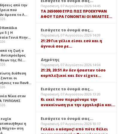
Εισάγετε το όνομά σας...
ιδήσεις από την
Παρασκευή, 07 Αυγούστου 2026 14:45
έρεια που
TA 2650000 ΕΥΡΩ ΠΩΣ ΠΡΟΕΚΥΨΑΝ
ύν άμεσα το Λ…
ΑΦΟΥ ΤΩΡΑ ΓΟΝΟΝΤΑΙ ΟΙ ΜΕΛΕΤΕΣ…
2026
0 Κοπάδια
Εισάγετε το όνομά σας...
ε 5 | Η
Παρασκευή, 07 Αυγούστου 2026 14:09
ταία Γενιά Κτην…
21:29 Για γέλια είσαι εσύ και η
2026
άγνοιά σου ρε…
 από τη ζωή ο
 Αντιπρόεδρος
Δημότης
νθεων της Πέ…
2026
Παρασκευή, 07 Αυγούστου 2026 14:04
21:29, 20:51 Αν δεν ήσασταν τόσο
είωτη διάθεση
κομπλεξικοί και δεν είχατε…
ζονται οι
νήσεις του Πανθ…
2026
Εισάγετε το όνομά σας...
Παρασκευή, 07 Αυγούστου 2026 13:20
ωνία Νίκα στον
Κι εκεί που περιμέναμε την
Α ΤΡΙΠΟΛΗΣ
ανακοίνωση για την εργολαβία και…
2026
Εισάγετε το όνομά σας...
ιτυχία
ατοποιήθηκε η
Παρασκευή, 07 Αυγούστου 2026 10:17
ή Νύχτα» στη
Γελάει ο κόσμος! από πότε θέλει
λό…