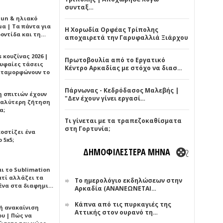
συνταξ…
Sun & ηλιακό
α | Τα πάντα για
Η Χορωδία Ορφέας Τρίπολης
ροντίδα και τη…
αποχαιρετά την Γαρυφαλλιά Ξιάρχου
 κουζίνας 2026 |
Πρωτοβουλία από το Εργατικό
ρυφαίες τάσεις
Κέντρο Αρκαδίας με στόχο να διασ…
εταμορφώνουν το
Πάρνωνας - Κεδρόδασος Μαλεβής |
η σπιτιών έχουν
"Δεν έχουν γίνει εργασί…
γαλύτερη ζήτηση
α;
Τι γίνεται με τα τραπεζοκαθίσματα
στη Γορτυνία;
κοστίζει ένα
 5x5;
ΔΗΜΟΦΙΛΕΣΤΕΡΑ ΜΗΝΑ
αι το Sublimation
ατί αλλάζει τα
Το ημερολόγιο εκδηλώσεων στην
ένα στα διαφημι…
Αρκαδία (ΑΝΑΝΕΩΝΕΤΑΙ…
Κάπνα από τις πυρκαγιές της
ή ανακαίνιση
Αττικής στον ουρανό τη…
υ | Πώς να