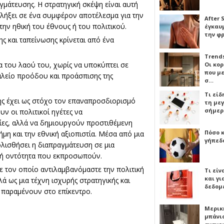
γμάτευσης. Η στρατηγική σκέψη είναι αυτή
αλήξει σε ένα συμφέρον αποτέλεσμα για την
After 
την ηθική του έθνους ή του πολιτικού.
έγκαυμ
την φ
ς και ταπείνωσης κρίνεται από ένα
Trends
α του λαού του, χωρίς να υποκύπτει σε
Οι κο
που μ
γαλείο προόδου και προάσπισης της
σ…
Τι είδ
ς έχει ως στόχο τον επαναπροσδιορισμό
τη με
σήμερ
ν οι πολιτικοί ηγέτες να
ίες, αλλά να δημιουργούν προστιθέμενη
Πόσο 
ήμη και την εθνική αξιοπιστία. Μέσα από μια
γήπεδο
ολισθήσει η διαπραγμάτευση σε μια
ική οντότητα που εκπροσωπούν.
 τον οποίο αντιλαμβανόμαστε την πολιτική
Τι είν
και γι
 ως μια τέχνη ισχυρής στρατηγικής και
δεδομ
α παραμένουν στο επίκεντρο.
Μερικ
μπάνιο