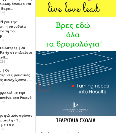
ο Αδαμόπουλο και
 Βαρο…
2026
Ν για την
λη, η σπουδαία
ταση του
ημ…
2026
ιο Άστρος | 2ο
 Party στο πλαίσιο
tell…
2026
 | Οι
αιρινές μουσικές
ές συνεχίζονται …
2026
 βραδιά με την
ντίνα στο Ροεινό!
2026
ής φιλικός αγώνας
ΤΕΛΕΥΤΑΙΑ ΣΧΟΛΙΑ
ρίπολη - Τι
 με τα ε…
2026