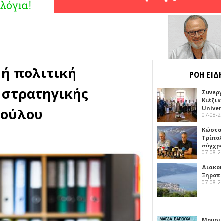
 ή πολιτική
ΡΟΗ ΕΙΔ
 στρατηγικής
Συνερ
Κιέζι
Univer
πούλου
07-08-
Κώστα
Τρίπο
σύγχρ
07-08-
Διακο
Ξηροπ
07-08-
Μουσι