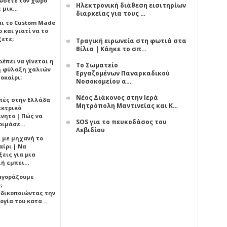
ώσετε τον χώρο
Ηλεκτρονική διάθεση εισιτηρίων
ε μικ…
διαρκείας για τους …
αι το Custom Made
 και γιατί να το
ξετε;
Τραγική ειρωνεία στη φωτιά στα
Βίλια | Κάηκε το σπ…
έπει να γίνεται η
Το Σωματείο
 φύλαξη χαλιών
Εργαζομένων Παναρκαδικού
οκαίρι;
Νοσοκομείου α…
Νέος Διάκονος στην Ιερά
πές στην Ελλάδα
Μητρόπολη Μαντινείας και Κ…
εκτρικό
ίνητο | Πώς να
SOS για το πευκοδάσος του
οιμάσε…
Λεβιδίου
ι με μηχανή το
αίρι | Να
εις για μια
ή εμπει…
 αγοράζουμε
;
δικοποιώντας την
ογία του κατα…