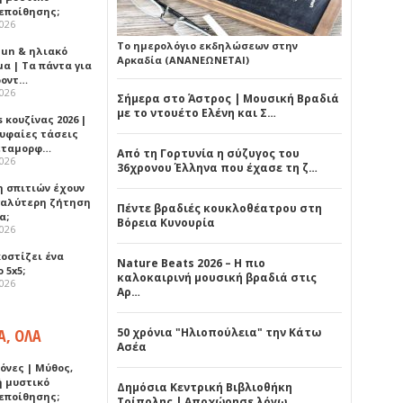
εποίθησης;
2026
Το ημερολόγιο εκδηλώσεων στην
Sun & ηλιακό
Αρκαδία (ΑΝΑΝΕΩΝΕΤΑΙ)
α | Τα πάντα για
ροντ…
2026
Σήμερα στο Άστρος | Μουσική Βραδιά
με το ντουέτο Ελένη και Σ…
 κουζίνας 2026 |
ρυφαίες τάσεις
εταμορφ…
Από τη Γορτυνία η σύζυγος του
2026
36χρονου Έλληνα που έχασε τη ζ…
η σπιτιών έχουν
γαλύτερη ζήτηση
Πέντε βραδιές κουκλοθέατρου στη
α;
Βόρεια Κυνουρία
2026
κοστίζει ένα
Nature Beats 2026 – Η πιο
 5x5;
καλοκαιρινή μουσική βραδιά στις
2026
Αρ…
Α, ΟΛΑ
50 χρόνια "Ηλιοπούλεια" την Κάτω
Ασέα
όνες | Μύθος,
ή μυστικό
Δημόσια Κεντρική Βιβλιοθήκη
εποίθησης;
Τρίπολης | Αποχώρησε λόγω