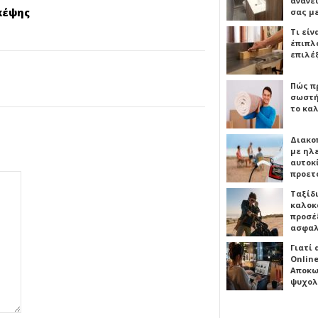
ανανε
κέψης
σας μ
Τι είν
έπιπλο
επιλέ
Πώς πρ
σωστή
το καλ
Διακο
με ηλ
αυτοκ
προετ
Ταξίδ
καλοκ
προσέξ
ασφαλ
Γιατί
Online
Αποκω
ψυχολ