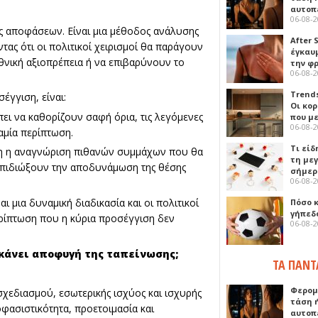
αυτοπ
06-08-
ης αποφάσεων. Είναι μια μέθοδος ανάλυσης
After 
ας ότι οι πολιτικοί χειρισμοί θα παράγουν
έγκαυμ
νική αξιοπρέπεια ή να επιβαρύνουν το
την φ
06-08-
Trends
έγγιση, είναι:
Οι κο
πει να καθορίζουν σαφή όρια, τις λεγόμενες
που μ
06-08-
αμία περίπτωση.
Τι είδ
τη η αναγνώριση πιθανών συμμάχων που θα
τη με
 επιδιώξουν την αποδυνάμωση της θέσης
σήμερ
06-08-
ι μια δυναμική διαδικασία και οι πολιτικοί
Πόσο 
γήπεδο
ερίπτωση που η κύρια προσέγγιση δεν
06-08-
κάνει αποφυγή της ταπείνωσης;
ΤΑ ΠΑΝΤ
Φερομ
σχεδιασμού, εσωτερικής ισχύος και ισχυρής
τάση 
φασιστικότητα, προετοιμασία και
αυτοπ