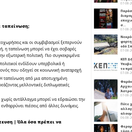
07-08-
Παρά
διαμα
εποχι
σ…
ε ταπείνωση;
07-08-
Νεκρό
φορτη
υποχωρήσεις και οι συμβιβασμοί ξεπερνούν
οδό Σ
ική, η ταπείνωση μπορεί να έχει σοβαρές
07-08-
ην εξωτερική πολιτική. Πιο συγκεκριμένα:
ΚΕΠ Δ
πολιτικοί ενδίδουν υπερβολικά ή
Υποβο
το πρ
γονός που οδηγεί σε κοινωνική αναταραχή.
07-08-
Η ταπείνωση από μια αποτυχημένη
Φαράν
ρεάζοντας μελλοντικές διπλωματικές
Αρχαι
Άστρο
07-08-
χωρίς αντάλλαγμα μπορεί να εδραιώσει την
Πότε 
 ενθαρρύνει πιέσεις από άλλες δυνάμεις.
αλλαγ
αλουμ
06-08-
τευση | Όλα όσα πρέπει να
Φερομ
τάση 