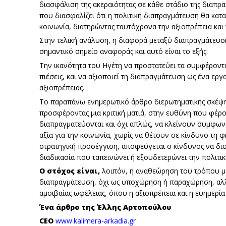
διασφάλιση της ακεραιότητας σε κάθε στάδιο της διαπρα
που διασφαλίζει ότι η πολιτική διαπραγμάτευση θα κατ
κοινωνία, διατηρώντας ταυτόχρονα την αξιοπρέπεια και 
Στην τελική ανάλυση, η διαφορά μεταξύ διαπραγμάτευση
σημαντικό σημείο αναφοράς και αυτό είναι το εξής:
Την ικανότητα του Ηγέτη να προστατεύει τα συμφέροντ
πιέσεις, και να αξιοποιεί τη διαπραγμάτευση ως ένα ερ
αξιοπρέπειας.
Το παραπάνω ενημερωτικό άρθρο διερωτηματικής σκέψη
προσφέροντας μια κριτική ματιά, στην ευθύνη που φέρου
διαπραγματεύονται και όχι απλώς, να κλείνουν συμφων
αξία για την κοινωνία, χωρίς να θέτουν σε κίνδυνο τη φ
στρατηγική προσέγγιση, αποφεύγεται ο κίνδυνος να δι
διαδικασία που ταπεινώνει ή εξουδετερώνει την πολιτ
Ο στόχος είναι,
λοιπόν, η αναθεώρηση του τρόπου με
διαπραγμάτευση, όχι ως υποχώρηση ή παραχώρηση, αλλά
αμοιβαίας ωφέλειας, όπου η αξιοπρέπεια και η ευημερί
Ένα άρθρο της Έλλης Αρτοπούλου
CEO
www.kalimera-arkadia.gr