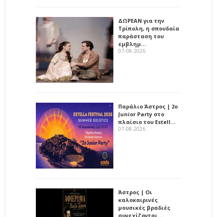
ΔΩΡΕΑΝ για την
Τρίπολη, η σπουδαία
παράσταση του
εμβλημ…
07-08-2026
Παράλιο Άστρος | 2ο
Junior Party στο
πλαίσιο του Estell…
07-08-2026
Άστρος | Οι
καλοκαιρινές
μουσικές βραδιές
συνεχίζονται …