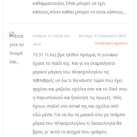
καθαρματοειδες DNA μπορεί να έχει
κάποιος,πόσο καθίκι μπορεί να είναι κάποιος....
Εισάγετε το όνομά σας...
Δευτέρα, 27 Ιανουαρίου 2025
Σύνδεσμος σχολίου
16:41
15:31 Τι λες βρε ηλίθιο πράγμα; Η γυναίκα
έχασε το παιδί της. Και γι να σταματήσετε
μερικοί μάγκες του πληκτρολογίου τις
π@π@ριές να δω τι θα κάνετε τώρα που έχει
αρχίσει και μαζεύει σχόλια σαν και το δικό σου
η Καρυστιανού και ξεκίνησε τις αγωγές. Ήδη
έχουν σταλεί στο email της και σχόλια από
εδώ μέσα. Για να δω τη μαγκιά σου ρε τσάμπα
μάγκα του πληκτρολογίου τι δικαιολογία θα
βρεις γι' αυτά τα αισχρά που γράφεις