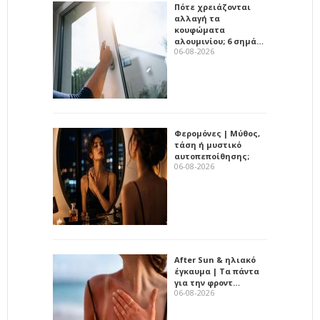
Πότε χρειάζονται
αλλαγή τα
κουφώματα
αλουμινίου; 6 σημά…
06-08-2026
Φερομόνες | Μύθος,
τάση ή μυστικό
αυτοπεποίθησης;
06-08-2026
After Sun & ηλιακό
έγκαυμα | Τα πάντα
για την φροντ…
06-08-2026