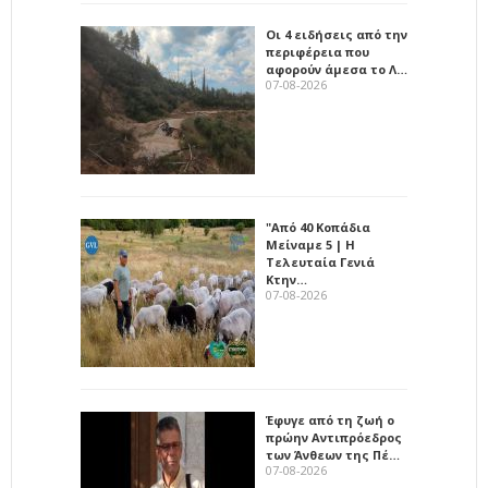
Οι 4 ειδήσεις από την
περιφέρεια που
αφορούν άμεσα το Λ…
07-08-2026
"Από 40 Κοπάδια
Μείναμε 5 | Η
Τελευταία Γενιά
Κτην…
07-08-2026
Έφυγε από τη ζωή ο
πρώην Αντιπρόεδρος
των Άνθεων της Πέ…
07-08-2026