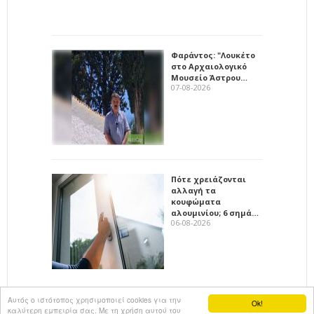
Φαράντος: "Λουκέτο
στο Αρχαιολογικό
Μουσείο Άστρου…
07-08-2026
Πότε χρειάζονται
αλλαγή τα
κουφώματα
αλουμινίου; 6 σημά…
06-08-2026
Αυτός ο ιστότοπος χρησιμοποιεί cookies για την
Ok!
καλύτερη εμπειρία σας. Με τη χρήση αυτού του
All rights reserved
KalimeraArkadia