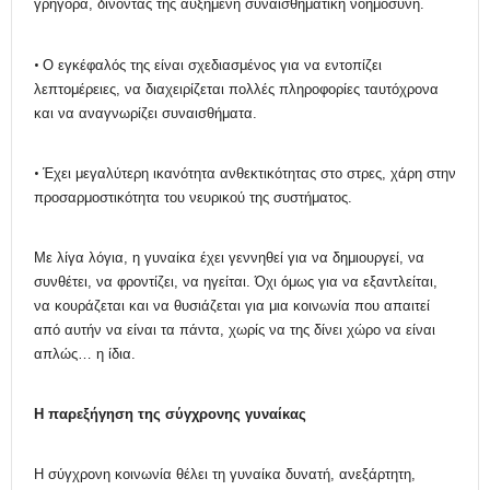
γρήγορα, δίνοντάς της αυξημένη συναισθηματική νοημοσύνη.
•
Ο εγκέφαλός της είναι σχεδιασμένος για να εντοπίζει
λεπτομέρειες, να διαχειρίζεται πολλές πληροφορίες ταυτόχρονα
και να αναγνωρίζει συναισθήματα.
•
Έχει μεγαλύτερη ικανότητα ανθεκτικότητας στο στρες, χάρη στην
προσαρμοστικότητα του νευρικού της συστήματος.
Με λίγα λόγια, η γυναίκα έχει γεννηθεί για να δημιουργεί, να
συνθέτει, να φροντίζει, να ηγείται. Όχι όμως για να εξαντλείται,
να κουράζεται και να θυσιάζεται για μια κοινωνία που απαιτεί
από αυτήν να είναι τα πάντα, χωρίς να της δίνει χώρο να είναι
απλώς… η ίδια.
Η
π
αρεξήγηση της
σ
ύγχρονης
γ
υναίκας
Η σύγχρονη κοινωνία θέλει τη γυναίκα δυνατή, ανεξάρτητη,