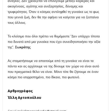
ανάγκες. Δεν χρειάζεται να επιλέγουμε μεταξύ καριέρας και
οικογένειας, αγάπης και ανεξαρτησίας, δύναμης και
τρυφερότητας. Όταν ο κόσμος αντιληφθεί τη γυναίκα ως το φως
που γεννά ζωή, δεν θα την αφήνει να καίγεται για να ζεσταίνει
τους άλλους.
Το
κ
λείσιμο που
ό
λοι
π
ρέπει να
θ
υμόμαστε “Δεν υπάρχει τίποτα
πιο δυνατό από μια γυναίκα που έχει συνειδητοποιήσει την αξία
της”.
Σωκράτης
Ας σταματήσουμε να απαιτούμε από τη γυναίκα να είναι τα
πάντα και ας αρχίσουμε να της δίνουμε τον χώρο να είναι αυτό
που πραγματικά θέλει να είναι. Μόνο τότε θα ζήσουμε σε έναν
κόσμο πιο ισορροπημένο, πιο δίκαιο, πιο φωτεινό.
Αρθρογράφος
Έλλη Αρτοπούλου