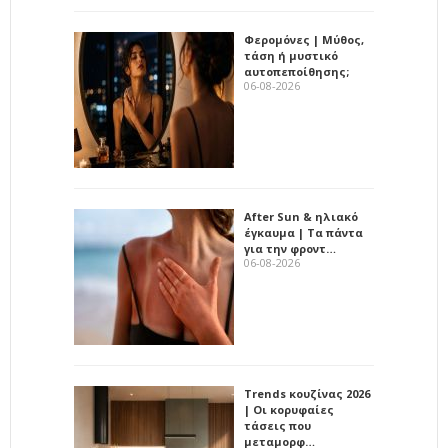
Φερομόνες | Μύθος,
τάση ή μυστικό
αυτοπεποίθησης;
06-08-2026
After Sun & ηλιακό
έγκαυμα | Τα πάντα
για την φροντ…
06-08-2026
Trends κουζίνας 2026
| Οι κορυφαίες
τάσεις που
μεταμορφ…