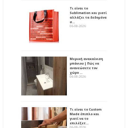
Τι είναι το
Sublimation και γιατί
αλλάζει τα δεδομένα
σ…
06-08-2026
Μερική ανακαίνιση
μπάνιου | Πώς να
ανανεώσετε τον
χώρο …
06-08-2026
Τι είναι το Custom
Made έπιπλο και
γιατί να το
επιλέξετ…
06-08-2026