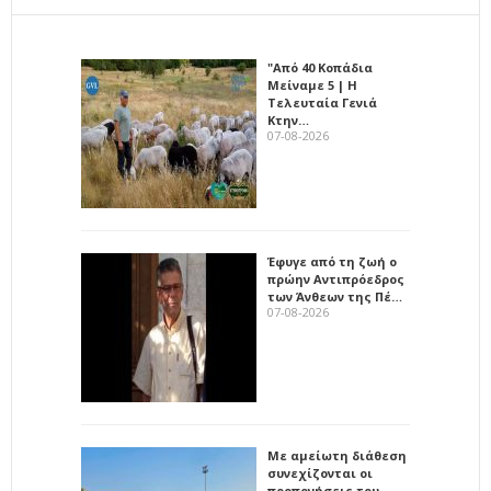
"Από 40 Κοπάδια
Μείναμε 5 | Η
Τελευταία Γενιά
Κτην…
07-08-2026
Έφυγε από τη ζωή ο
πρώην Αντιπρόεδρος
των Άνθεων της Πέ…
07-08-2026
Με αμείωτη διάθεση
συνεχίζονται οι
προπονήσεις του