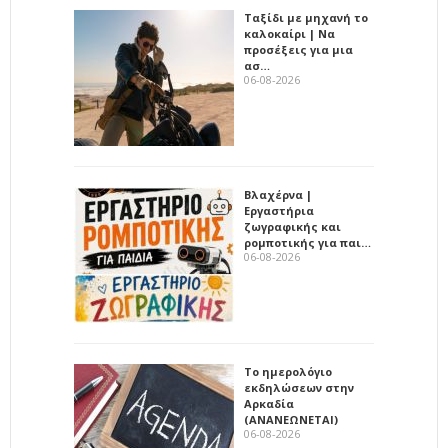
Ταξίδι με μηχανή το
καλοκαίρι | Να
προσέξεις για μια
ασ…
06-08-2026
Βλαχέρνα |
Εργαστήρια
ζωγραφικής και
ρομποτικής για παι…
06-08-2026
Το ημερολόγιο
εκδηλώσεων στην
Αρκαδία
(ΑΝΑΝΕΩΝΕΤΑΙ)
06-08-2026