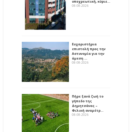
υποχρεωτική, κύριε…
08-08-2026
Ευχαριστήρια
επιστολή προς την
Αστυνομία για την
άμεση …
08-08-2026
Πήρε ξανά ζωή το
γήπεδο της
Δημητσάνας –
Φιλική αναμέτρ…
08-08-2026