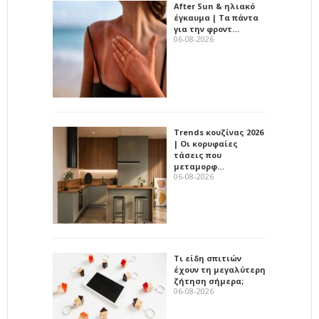
After Sun & ηλιακό
έγκαυμα | Τα πάντα
για την φροντ…
06-08-2026
Trends κουζίνας 2026
| Οι κορυφαίες
τάσεις που
μεταμορφ…
06-08-2026
Τι είδη σπιτιών
έχουν τη μεγαλύτερη
ζήτηση σήμερα;
06-08-2026