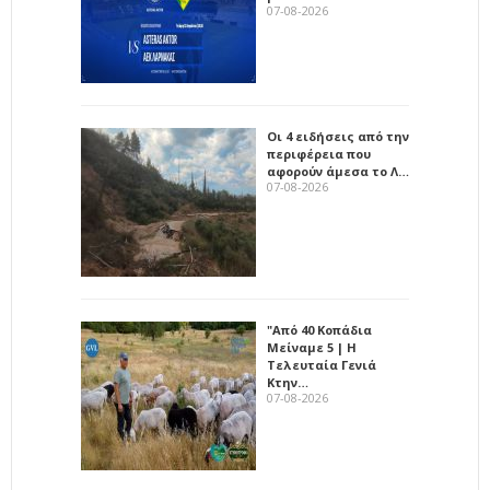
07-08-2026
Οι 4 ειδήσεις από την
περιφέρεια που
αφορούν άμεσα το Λ…
07-08-2026
"Από 40 Κοπάδια
Μείναμε 5 | Η
Τελευταία Γενιά
Κτην…
07-08-2026