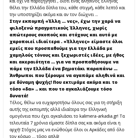
και όχι να παρεξηγηθεί , διότι ένας αληθινός Έλληνας
θέλει την Ελλάδα δίπλα του, κάθε στιγμή, κάθε λεπτό και
την υποστηρίζει ακόμα και αν τον διώχνει ...
Στην εκπομπή «Έλλη ... νες», έχω την χαρά να
φιλοξενώ πραγματικούς Έλληνες, χωρίς
απώτερους σκοπούς και στόχους και αυτό με
χαροποιεί ιδιαίτερα . «Έλληνες» είμαστε όλοι
εμείς που προσπαθούμε για την Ελλάδα με
χαμηλούς τόνους και ξεχωριστές ιδέες, με ήθος
και ακεραιότητα ... για να προσπαθήσουμε να
πάμε την Ελλάδα ένα βηματάκι παραπάνω ...
Άνθρωποι που ξέρουμε να αγαπάμε αληθινά και
με δύναμη ψυχής! Που εκτιμάμε ακόμα και το
τόσο «δα» .. και που το αγκαλιάζουμε τόσο
δυνατά!
Τέλος, θέλω να ευχαρηστήσω όλους σας για τη στήριξη
αυτής της εκπομπής αλλά ιδιαίτερα την Ελληνική
ομογένεια που έχει αγκαλιάσει το kalimera-arkadia.gr! Τα
τελευταία 7 χρόνια είμαστε δίπλα σας και ακόμα είναι η
αρχή! Στόχος μας να ενώθούμε όλοι οι Αρκάδες από όλο
τον κόσμο … τόσο απλά!