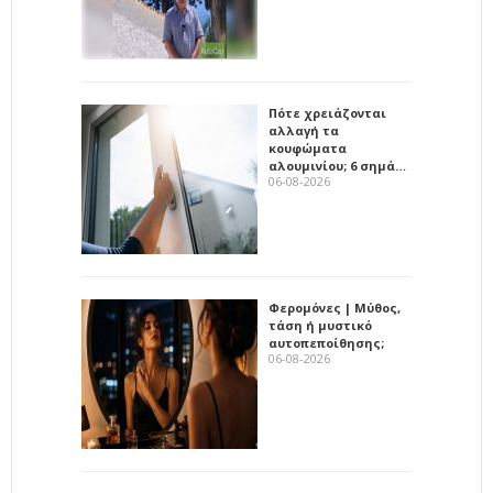
Πότε χρειάζονται
αλλαγή τα
κουφώματα
αλουμινίου; 6 σημά…
06-08-2026
Φερομόνες | Μύθος,
τάση ή μυστικό
αυτοπεποίθησης;
06-08-2026