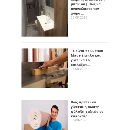
μπάνιου | Πώς να
ανανεώσετε τον
χώρο …
06-08-2026
Τι είναι το Custom
Made έπιπλο και
γιατί να το
επιλέξετ…
06-08-2026
Πώς πρέπει να
γίνεται η σωστή
φύλαξη χαλιών το
καλοκαίρ…
06-08-2026