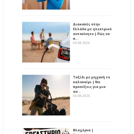
Διακοπές στην
Ελλάδα με ηλεκτρικό
αυτοκίνητο | Πώς να
π…
06-08-2026
Ταξίδι με μηχανή το
καλοκαίρι | Να
προσέξεις για μια
ασ…
06-08-2026
Βλαχέρνα |