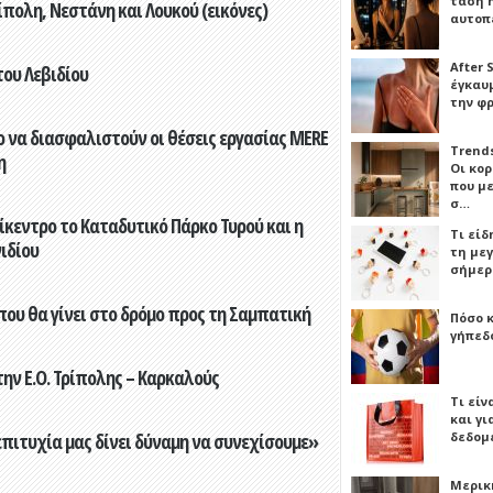
τάση 
πολη, Νεστάνη και Λουκού (εικόνες)
αυτοπ
After 
του Λεβιδίου
έγκαυμ
την φ
 να διασφαλιστούν οι θέσεις εργασίας MERE
Trends
η
Οι κο
που μ
σ…
ίκεντρο το Καταδυτικό Πάρκο Τυρού και η
Τι είδ
ιδίου
τη με
σήμερ
που θα γίνει στο δρόμο προς τη Σαμπατική
Πόσο 
γήπεδο
ην Ε.Ο. Τρίπολης – Καρκαλούς
Τι είν
και γι
δεδομ
επιτυχία μας δίνει δύναμη να συνεχίσουμε»
Μερικ