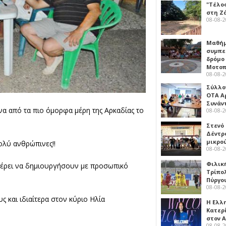
"Τέλο
στη Ζ
08-08-
Μαθή
συμπε
δρόμο
Μοτοπ
08-08-
Σύλλο
ΟΤΑ Α
Συνάν
να από τα πιο όμορφα μέρη της Αρκαδίας το
08-08-
Στενό
Δέντρ
μικρο
ολύ ανθρώπινες!!
08-08-
Φιλικ
φέρει να δημιουργήσουν με προσωπικό
Τρίπολ
Πύργο
08-08-
 και ιδιαίτερα στον κύριο Ηλία
Η Ελλ
Κατερ
στον 
08-08-