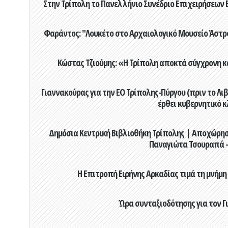
Στην Τρίπολη το Πανελλήνιο Συνέδριο Επιχειρήσεων Β
Φαράντος: "Λουκέτο στο Αρχαιολογικό Μουσείο Άστρου
Κώστας Τζιούμης: «Η Τρίπολη αποκτά σύγχρονη κ
Γιαννακούρας για την EO Τρίπολης-Πύργου (πριν το Λιβαδ
έρθει κυβερνητικό κ
Δημόσια Κεντρική Βιβλιοθήκη Τρίπολης | Αποχώρησ
Παναγιώτα Τσουραπά -
Η Επιτροπή Ειρήνης Αρκαδίας τιμά τη μνήμη
Ώρα συνταξιοδότησης για τον 