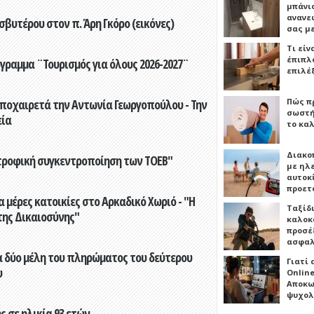
μπάνιο
ανανε
βυτέρου στον π. Άρη Γκόρο (εικόνες)
σας μ
Τι είν
έπιπλο
γραμμα ¨Τουρισμός για όλους 2026-2027¨
επιλέ
Πώς πρ
ποχαιρετά την Αντωνία Γεωργοπούλου - Την
σωστή
εία
το καλ
Διακο
τροφική συγκεντροποίηση των ΤΟΕΒ"
με ηλ
αυτοκ
προετ
 μέρες κατοικίες στο Αρκαδικό Χωριό - "Η
Ταξίδ
της Δικαιοσύνης"
καλοκ
προσέξ
ασφαλ
 δύο μέλη του πληρώματος του δεύτερου
Γιατί
υ
Online
Αποκω
ψυχολ
 σε ηλικία 93 ετών