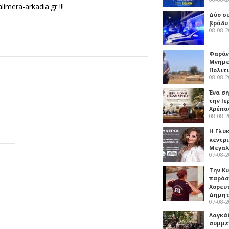
mera-arkadia.gr !!!
Δύο σ
βράδυ
08-08-
Φαράν
Μνημε
Πολιτ
08-08-
Ένα ση
την Ι
Χρέπα
08-08-
Η Γλυ
κεντρ
Μεγαλ
07-08-
Την Κ
παράσ
Χορευ
Δημη
07-08-
Λαγκά
συμμε