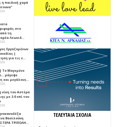
ς η παιδική χαρά
άτουνα"
2026
ματα
ριφοράς στο
 από τη
αρέα Λεωνιδ…
2026
γος Εργαζομένων
ρκαδίας |
τηση για τις ε…
2026
 | Το Μαγεμένο
ο… μάγεψε
ύς και μεγάλους…
2026
ή νίκη του Αστέρα
ης με 2-0 επί του
υ
2026
ηνοκαναδέζα
ΤΕΛΕΥΤΑΙΑ ΣΧΟΛΙΑ
ίνα Βασιλούνη
ΑΣΤΕΡΑ ΤΡΙΠΟΛΗ…
2026