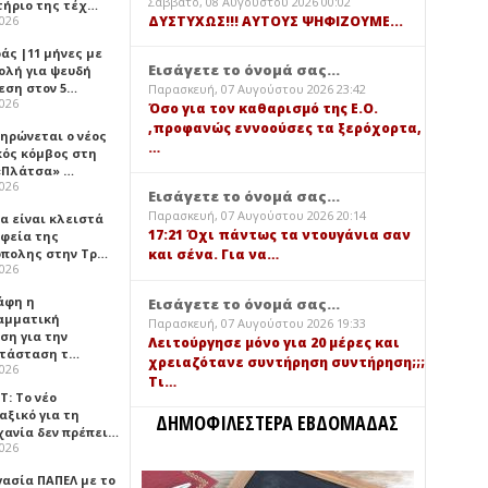
Σάββατο, 08 Αυγούστου 2026 00:02
τήριο της τέχ…
ΔΥΣΤΥΧΩΣ!!! ΑΥΤΟΥΣ ΨΗΦΙΖΟΥΜΕ...
2026
άς |11 μήνες με
Εισάγετε το όνομά σας...
ολή για ψευδή
εση στον 5…
Παρασκευή, 07 Αυγούστου 2026 23:42
2026
Όσο για τον καθαρισμό της Ε.Ο.
,προφανώς εννοούσες τα ξερόχορτα,
ηρώνεται ο νέος
…
κός κόμβος στη
«Πλάτσα» …
2026
Εισάγετε το όνομά σας...
Παρασκευή, 07 Αυγούστου 2026 20:14
α είναι κλειστά
17:21 Όχι πάντως τα ντουγάνια σαν
αφεία της
πολης στην Τρ…
και σένα. Για να…
2026
άφη η
Εισάγετε το όνομά σας...
αμματική
Παρασκευή, 07 Αυγούστου 2026 19:33
ση για την
Λειτούργησε μόνο για 20 μέρες και
τάσταση τ…
χρειαζότανε συντήρηση συντήρηση;;;
2026
Τι…
Τ: Το νέο
αξικό για τη
ΔΗΜΟΦΙΛΕΣΤΕΡΑ ΕΒΔΟΜΑΔΑΣ
χανία δεν πρέπει…
2026
γασία ΠΑΠΕΛ με το