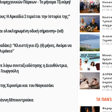
ιομηχανικών Πάρκων - Το μήνυμα Τζιούμη!
Hunan 
Scien
07-08-
ς: Η Αρκαδία Στερείται την Ιστορία της;"
Κώστα
Τρίπο
σύγχρ
07-08-
αι ολοκληρωμένη οδική σήμανση» (vd)
Διακο
Ξηροπ
07-08-
άκι): "Κλειστή για έξι (6) μήνες. Ακόμα να
λιμάκιο"
Μουσι
Χρήστ
Μάγδα
ε λόγω συνταξιοδότησης η Διευθύντρια,
07-08-
 Γεωργούλη
ΔΩΡΕΑ
Τρίπο
παράσ
 της Χιροσίμα και του Ναγκασάκι
εμβλ
07-08-
ΤΑ ΠΑΝΤ
Γιάννη Μπουντρούκα
Φερομ