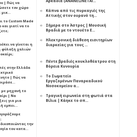
Αρκαδία (ΑΝΑΝΕΩΝΕΤΑΙ…
υ | Πώς να
ώσετε τον χώρο
Κάπνα από τις πυρκαγιές της
ε μικ…
Αττικής στον ουρανό τη…
αι το Custom Made
Σήμερα στο Άστρος | Μουσική
 και γιατί να το
Βραδιά με το ντουέτο Ε…
ξετε;
Ηλεκτρονική διάθεση εισιτηρίων
έπει να γίνεται η
διαρκείας για τους …
 φύλαξη χαλιών
οκαίρι;
Πέντε βραδιές κουκλοθέατρου στη
Βόρεια Κυνουρία
πές στην Ελλάδα
εκτρικό
Το Σωματείο
ίνητο | Πώς να
Εργαζομένων Παναρκαδικού
οιμάσε…
Νοσοκομείου α…
ι με μηχανή το
Τραγική ειρωνεία στη φωτιά στα
αίρι | Να
Βίλια | Κάηκε το σπ…
εις για μια
ή εμπει…
 αγοράζουμε
;
δικοποιώντας την
ογία του κατα…