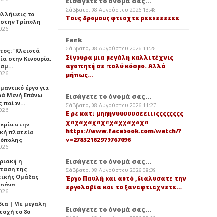
Εισάγετε το όνομά σας...
Σάββατο, 08 Αυγούστου 2026 13:48
υλλήψεις το
Τους δρόμους φτιαχτε ρεεεεεεεεε
 στην Τρίπολη
2026
Fank
Σάββατο, 08 Αυγούστου 2026 11:28
τος: "Κλειστά
Σίγουρα μια μεγάλη καλλιτέχνις
ία στην Κυνουρία,
αγαπητή σε πολύ κόσμο. Αλλά
ισμ…
2026
μήπως…
μαντικό έργο για
ερά Μονή Επάνω
Εισάγετε το όνομά σας...
ς παίρν…
Σάββατο, 08 Αυγούστου 2026 11:27
2026
Ε ρε κατι μηηηνυυυυυσεειιιςςςςςςςς
χαχαχαχαχαχαχχαχαχα
κερία στην
https://www.facebook.com/watch/?
ική πλατεία
v=27832162979767096
όπολης
2026
Εισάγετε το όνομά σας...
υριακή η
ταση της
Σάββατο, 08 Αυγούστου 2026 08:39
τικής Ομάδας
Έργο Παυλή και αυτό ,διαλυσατε την
τσάνα…
εργολαβία και το ξαναφτιαχνετε…
2026
δια | Με μεγάλη
Εισάγετε το όνομά σας...
τοχή το 8ο