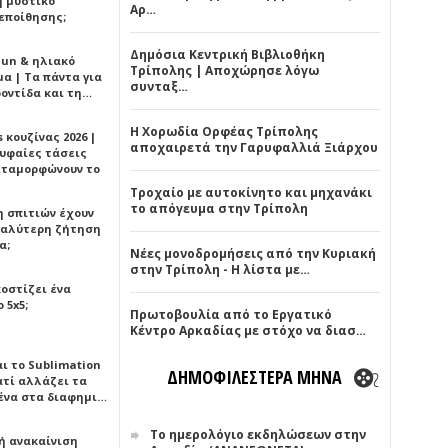
ή μυστικό
Αρ…
εποίθησης;
Δημόσια Κεντρική Βιβλιοθήκη
Sun & ηλιακό
Τρίπολης | Αποχώρησε λόγω
α | Τα πάντα για
συνταξ…
ροντίδα και τη…
Η Χορωδία Ορφέας Τρίπολης
 κουζίνας 2026 |
αποχαιρετά την Γαρυφαλλιά Ξιάρχου
ρυφαίες τάσεις
εταμορφώνουν το
Τροχαίο με αυτοκίνητο και μηχανάκι
το απόγευμα στην Τρίπολη
η σπιτιών έχουν
γαλύτερη ζήτηση
α;
Νέες μονοδρομήσεις από την Κυριακή
στην Τρίπολη - Η λίστα με…
κοστίζει ένα
 5x5;
Πρωτοβουλία από το Εργατικό
Κέντρο Αρκαδίας με στόχο να διασ…
αι το Sublimation
ΔΗΜΟΦΙΛΕΣΤΕΡΑ ΜΗΝΑ
ατί αλλάζει τα
ένα στα διαφημι…
Το ημερολόγιο εκδηλώσεων στην
ή ανακαίνιση