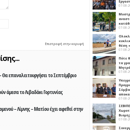
Εργασ
07-08-
Μυστρ
αναστ
κατάθ
07-08-
Ολοκλ
κυκλι
Επιστροφή στην κορυφή
θέση 
07-08-
σης...
Πότε θ
τα γρ
Μητρό
07-08-
- Θα επαναλειτουργήσει το Σεπτέμβριο
Υπεγρ
Προγρ
Σύμβα
ούν άμεσα το Λιβαδάκι Γορτυνίας
αποκα
07-08-
ΣΕΒΙΠΕ
ενού – Λίμνης – Ματίου έχει αφεθεί στην
Χωροτ
Βιομη
07-08-
Συνερ