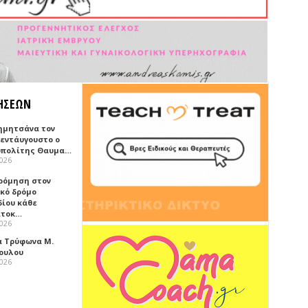
ΗΣΕΩΝ
ημητσάνα τον
εντάυγουστο ο
πολίτης Θαυμα…
2026
ρόμηση στον
ικό δρόμο
δίου κάθε
ατοκ…
2026
α Τρύφωνα Μ.
ουλου
2026