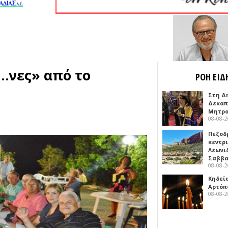
…νες» από το
ΡΟΗ ΕΙΔ
Στη Δ
Δεκαπ
Μητρο
08-08-
Πεζοδ
κεντρ
Λεωνι
Σαββ
08-08-
Κηδεί
Αρτόπ
08-08-