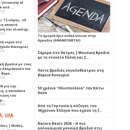
University of
ce and …
2026
ς Τζιούμης: «Η
λη αποκτά
ονη και ολοκληρ…
2026
Το ημερολόγιο εκδηλώσεων στην
Αρκαδία (ΑΝΑΝΕΩΝΕΤΑΙ)
πή νερού στο
ήγαδο Κυνουρίας
2026
Σήμερα στο Άστρος | Μουσική Βραδιά
με το ντουέτο Ελένη και Σ…
κή βραδιά με τους
ο Αδαμόπουλο και
Πέντε βραδιές κουκλοθέατρου στη
 Βαρο…
Βόρεια Κυνουρία
2026
Ν για την
50 χρόνια "Ηλιοπούλεια" την Κάτω
λη, η σπουδαία
Ασέα
ταση του
ημ…
2026
Από τη Γορτυνία η σύζυγος του
36χρονου Έλληνα που έχασε τη ζ…
Α, ΟΛΑ
Nature Beats 2026 – Η πιο
όνες | Μύθος,
καλοκαιρινή μουσική βραδιά στις