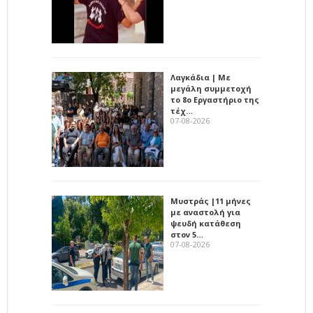
Λαγκάδια | Με
μεγάλη συμμετοχή
το 8ο Εργαστήριο της
τέχ…
07-08-2026
Μυστράς |11 μήνες
με αναστολή για
ψευδή κατάθεση
στον 5…
07-08-2026