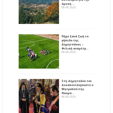
άμεση …
08-08-2026
Πήρε ξανά ζωή το
γήπεδο της
Δημητσάνας –
Φιλική αναμέτρ…
08-08-2026
Στη Δημητσάνα τον
Δεκαπεντάυγουστο ο
Μητροπολίτης
Θαυμα…
08-08-2026