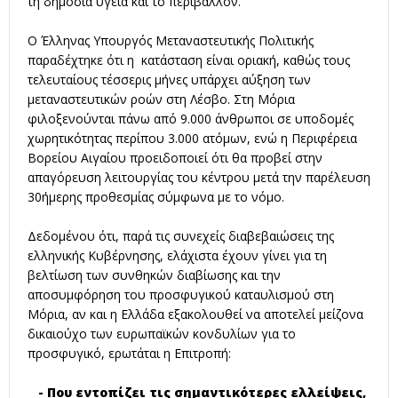
τη δημόσια υγεία και το περιβάλλον.
Ο Έλληνας Υπουργός Μεταναστευτικής Πολιτικής
παραδέχτηκε ότι η κατάσταση είναι οριακή, καθώς τους
τελευταίους τέσσερις μήνες υπάρχει αύξηση των
μεταναστευτικών ροών στη Λέσβο. Στη Μόρια
φιλοξενούνται πάνω από 9.000 άνθρωποι σε υποδομές
χωρητικότητας περίπου 3.000 ατόμων, ενώ η Περιφέρεια
Βορείου Αιγαίου προειδοποιεί ότι θα προβεί στην
απαγόρευση λειτουργίας του κέντρου μετά την παρέλευση
30ήμερης προθεσμίας σύμφωνα με το νόμο.
Δεδομένου ότι, παρά τις συνεχείς διαβεβαιώσεις της
ελληνικής Κυβέρνησης, ελάχιστα έχουν γίνει για τη
βελτίωση των συνθηκών διαβίωσης και την
αποσυμφόρηση του προσφυγικού καταυλισμού στη
Μόρια, αν και η Ελλάδα εξακολουθεί να αποτελεί μείζονα
δικαιούχο των ευρωπαϊκών κονδυλίων για το
προσφυγικό, ερωτάται η Επιτροπή:
- Που εντοπίζει τις σημαντικότερες ελλείψεις,