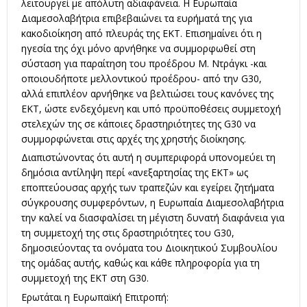
λειτουργεί με απόλυτη αδιαφάνεια. Η Ευρωπαία
Διαμεσολαβήτρια επιβεβαιώνει τα ευρήματά της για
κακοδιοίκηση από πλευράς της ΕΚΤ. Επισημαίνει ότι η
ηγεσία της όχι μόνο αρνήθηκε να συμμορφωθεί στη
σύσταση για παραίτηση του προέδρου Μ. Ντράγκι -και
οποιουδήποτε μελλοντικού προέδρου- από την G30,
αλλά επιπλέον αρνήθηκε να βελτιώσει τους κανόνες της
ΕΚΤ, ώστε ενδεχόμενη και υπό προϋποθέσεις συμμετοχή
στελεχών της σε κάποιες δραστηριότητες της G30 να
συμμορφώνεται στις αρχές της χρηστής διοίκησης.
Διαπιστώνοντας ότι αυτή η συμπεριφορά υπονομεύει τη
δημόσια αντίληψη περί «ανεξαρτησίας της ΕΚΤ» ως
εποπτεύουσας αρχής των τραπεζών και εγείρει ζητήματα
σύγκρουσης συμφερόντων, η Ευρωπαία Διαμεσολαβήτρια
την καλεί να διασφαλίσει τη μέγιστη δυνατή διαφάνεια για
τη συμμετοχή της στις δραστηριότητες του G30,
δημοσιεύοντας τα ονόματα του Διοικητικού Συμβουλίου
της ομάδας αυτής, καθώς και κάθε πληροφορία για τη
συμμετοχή της ΕΚΤ στη G30.
Ερωτάται η Ευρωπαϊκή Επιτροπή: