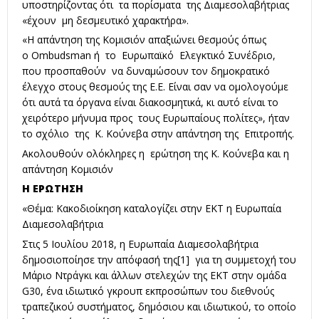
υποστηρίζοντας ότι τα πορίσματα της Διαμεσολαβήτριας
«έχουν μη δεσμευτικό χαρακτήρα».
«Η απάντηση της Κομισιόν απαξιώνει θεσμούς όπως
ο Ombudsman ή το Ευρωπαϊκό Ελεγκτικό Συνέδριο,
που προσπαθούν να δυναμώσουν τον δημοκρατικό
έλεγχο στους θεσμούς της Ε.Ε. Είναι σαν να ομολογούμε
ότι αυτά τα όργανα είναι διακοσμητικά, κι αυτό είναι το
χειρότερο μήνυμα προς τους Ευρωπαίους πολίτες», ήταν
το σχόλιο της Κ. Κούνεβα στην απάντηση της Επιτροπής.
Ακολουθούν ολόκληρες η ερώτηση της Κ. Κούνεβα και η
απάντηση Κομισιόν
Η ΕΡΩΤΗΣΗ
«Θέμα: Κακοδιοίκηση καταλογίζει στην ΕΚΤ η Ευρωπαία
Διαμεσολαβήτρια
Στις 5 Ιουλίου 2018, η Ευρωπαία Διαμεσολαβήτρια
δημοσιοποίησε την απόφασή της
[1]
για τη συμμετοχή του
Μάριο Ντράγκι και άλλων στελεχών της ΕΚΤ στην ομάδα
G30, ένα ιδιωτικό γκρουπ εκπροσώπων του διεθνούς
τραπεζικού συστήματος, δημόσιου και ιδιωτικού, το οποίο