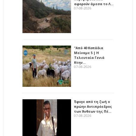
αφορούν άμεσα το Λ…
07-08-2026
"Από 40 Κοπάδια
Μείναμε 5 | Η
Τελευταία Γενιά
Κτην…
07-08-2026
Έφυγε από τη ζωή ο
πρώην Αντιπρόεδρος
των Άνθεων της Πέ…
07-08-2026