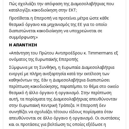
Πώς σχολιάζει την απόφαση της Διαμεσολαβήτριας που
καταλογίζει κακοδιοίκηση στην ΕΚΤ;
Προτίθεται η Επιτροπή να προτείνει μέτρα ώστε κάθε
θεσμικό όργανο και μηχανισμός της ΕΕ για το οποίο
διαπιστώνεται κακοδιοίκηση να υποχρεώνεται σε
συμμόρφωση;»
Η ΑΠΑΝΤΗΣΗ
«Απάντηση του Πρώτου Αντιπροέδρου κ. Timmermans εξ
ονόματος της Ευρωπαϊκής Επιτροπής
Σύμφωνα με τη Συνθήκη, η Ευρωπαία Διαμεσολαβήτρια
ενεργεί με πλήρη ανεξαρτησία κατά την εκτέλεση των
καθηκόντων της. Εάν η Διαμεσολαβήτρια διαπιστώσει
περίπτωση κακοδιοίκησης, παραπέμπει το θέμα στο οικείο
θεσμικό ή άλλο όργανο ή οργανισμό. Στην περίπτωση
αυτή, τα πορίσματα της Διαμεσολαβήτριας απευθύνονταν
στην Ευρωπαϊκή Κεντρική Τράπεζα. Η Επιτροπή δεν
συνηθίζει να σχολιάζει τέτοιου είδους πορίσματα όταν
απευθύνονται σε άλλο όργανο ή οργανισμό. Οι συστάσεις
και οι προτάσεις για βελτίωση τις οποίες εξέδωσε η