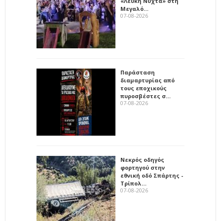
«Λευκή Νύχτα» στη
Μεγαλό…
07-08-2026
Παράσταση
διαμαρτυρίας από
τους εποχικούς
πυροσβέστες σ…
07-08-2026
Νεκρός οδηγός
φορτηγού στην
εθνική οδό Σπάρτης -
Τρίπολ…
07-08-2026