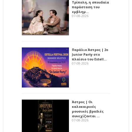
Τρίπολη, η σπουδαία
παράσταση του
εμβλημ…
07-08-2026
Παράλιο Άστρος | 2ο
Junior Party στο
πλαίσιο του Estell…
07-08-2026
Άστρος | Οι
καλοκαιρινές
μουσικές βραδιές
συνεχίζονται …
07-08-2026