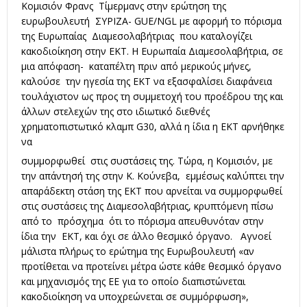
Κομισιόν Φρανς Τίμερμανς στην ερώτηση της
ευρωβουλευτή ΣΥΡΙΖΑ- GUE/NGL με αφορμή το πόρισμα
της Ευρωπαίας Διαμεσολαβήτριας που καταλογίζει
κακοδιοίκηση στην ΕΚΤ. Η Ευρωπαία Διαμεσολαβήτρια, σε
μια απόφαση- καταπέλτη πριν από μερικούς μήνες,
καλούσε την ηγεσία της ΕΚΤ να εξασφαλίσει διαφάνεια
τουλάχιστον ως προς τη συμμετοχή του προέδρου της και
άλλων στελεχών της στο ιδιωτικό διεθνές
χρηματοπιστωτικό κλαμπ G30, αλλά η ίδια η ΕΚΤ αρνήθηκε
να
συμμορφωθεί στις συστάσεις της. Τώρα, η Κομισιόν, με
την απάντησή της στην Κ. Κούνεβα, εμμέσως καλύπτει την
απαράδεκτη στάση της ΕΚΤ που αρνείται να συμμορφωθεί
στις συστάσεις της Διαμεσολαβήτριας, κρυπτόμενη πίσω
από το πρόσχημα ότι το πόρισμα απευθυνόταν στην
ίδια την ΕΚΤ, και όχι σε άλλο θεσμικό όργανο. Αγνοεί
μάλιστα πλήρως το ερώτημα της Ευρωβουλευτή «αν
προτίθεται να προτείνει μέτρα ώστε κάθε θεσμικό όργανο
και μηχανισμός της ΕΕ για το οποίο διαπιστώνεται
κακοδιοίκηση να υποχρεώνεται σε συμμόρφωση»,