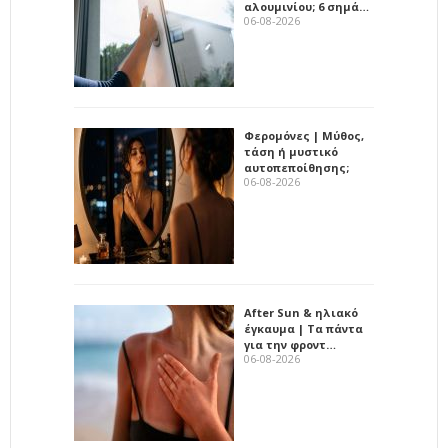
αλουμινίου; 6 σημά…
06-08-2026
Φερομόνες | Μύθος,
τάση ή μυστικό
αυτοπεποίθησης;
06-08-2026
After Sun & ηλιακό
έγκαυμα | Τα πάντα
για την φροντ…
06-08-2026