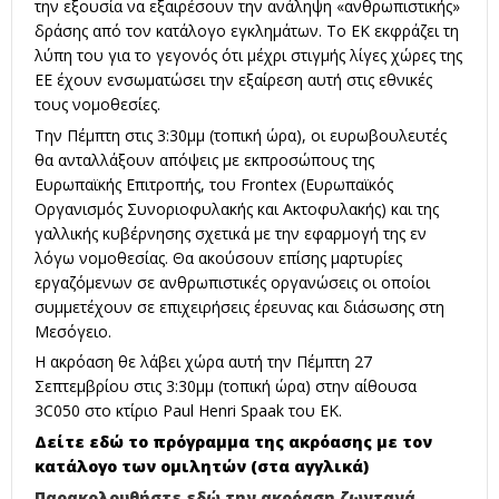
την εξουσία να εξαιρέσουν την ανάληψη «ανθρωπιστικής»
δράσης από τον κατάλογο εγκλημάτων. Το ΕΚ εκφράζει τη
λύπη του για το γεγονός ότι μέχρι στιγμής λίγες χώρες της
ΕΕ έχουν ενσωματώσει την εξαίρεση αυτή στις εθνικές
τους νομοθεσίες.
Την Πέμπτη στις 3:30μμ (τοπική ώρα), οι ευρωβουλευτές
θα ανταλλάξουν απόψεις με εκπροσώπους της
Ευρωπαϊκής Επιτροπής, του Frontex (Ευρωπαϊκός
Οργανισμός Συνοριοφυλακής και Ακτοφυλακής) και της
γαλλικής κυβέρνησης σχετικά με την εφαρμογή της εν
λόγω νομοθεσίας. Θα ακούσουν επίσης μαρτυρίες
εργαζόμενων σε ανθρωπιστικές οργανώσεις οι οποίοι
συμμετέχουν σε επιχειρήσεις έρευνας και διάσωσης στη
Μεσόγειο.
Η ακρόαση θε λάβει χώρα αυτή την Πέμπτη 27
Σεπτεμβρίου στις 3:30μμ (τοπική ώρα) στην αίθουσα
3C050 στο κτίριο Paul Henri Spaak του ΕΚ.
Δείτε εδώ το πρόγραμμα της ακρόασης με τον
κατάλογο των ομιλητών (στα αγγλικά)
Παρακολουθήστε εδώ την ακρόαση ζωντανά