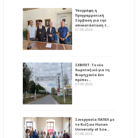
Υπεγράφη η
Προγραμματική
Σύμβαση για την
αποκατάσταση τ…
07-08-2026
ΣΕΒΙΠΕΤ: Το νέο
Χωροταξικό για τη
Βιομηχανία δεν
πρέπει…
07-08-2026
Συνεργασία ΠΑΠΕΛ με
το Κιέζικο Hunan
University of Scie…
07-08-2026