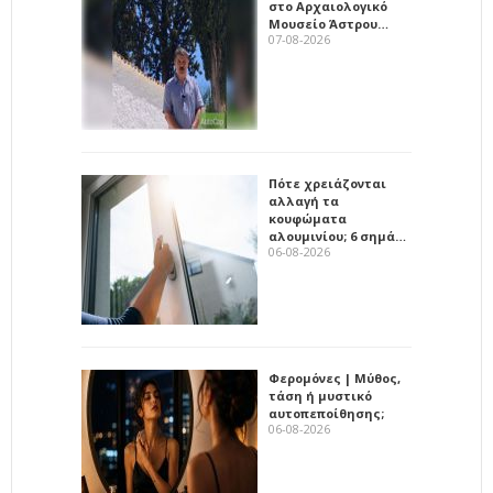
στο Αρχαιολογικό
Μουσείο Άστρου…
07-08-2026
Πότε χρειάζονται
αλλαγή τα
κουφώματα
αλουμινίου; 6 σημά…
06-08-2026
Φερομόνες | Μύθος,
τάση ή μυστικό
αυτοπεποίθησης;
06-08-2026