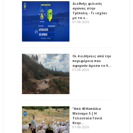
Διεθνής φιλικός
αγώνας στην
Τρίπολη - Τι ισχύει
με τα ε…
07-08-2026
Οι 4 ειδήσεις από την
περιφέρεια που
αφορούν άμεσα το Λ…
07-08-2026
"Από 40 Κοπάδια
Μείναμε 5 | Η
Τελευταία Γενιά
Κτην…
07-08-2026