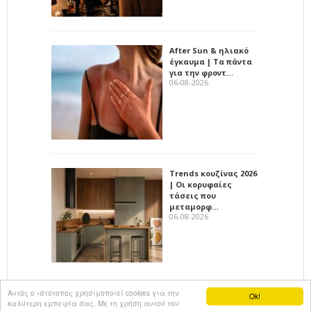
After Sun & ηλιακό
έγκαυμα | Τα πάντα
για την φροντ…
06-08-2026
Trends κουζίνας 2026
| Οι κορυφαίες
τάσεις που
μεταμορφ…
06-08-2026
Αυτός ο ιστότοπος χρησιμοποιεί cookies για την
Ok!
καλύτερη εμπειρία σας. Με τη χρήση αυτού του
All rights reserved
KalimeraArkadia