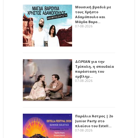
Μουσική βραδιά με
τους Χρήστο
Αδαμόπουλο και
Μάγδα Βαρο…
07-08-2026
ΔΩΡΕΑΝ για την
Τρίπολη, η σπουδαία
παράσταση του
εμβλημ…
07-08-2026
Παράλιο Άστρος | 2ο
Junior Party στο
πλαίσιο του Estell…
07-08-2026