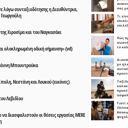
ανανε
ε λόγω συνταξιοδότησης η Διευθύντρια,
σας μ
 Γεωργούλη
Τι είν
έπιπλο
επιλέ
 της Χιροσίμα και του Ναγκασάκι
Πώς πρ
σωστή
το καλ
αι ολοκληρωμένη οδική σήμανση» (vd)
Διακο
Γιάννη Μπουντρούκα
με ηλ
αυτοκ
προετ
πολη, Νεστάνη και Λουκού (εικόνες)
Ταξίδ
καλοκ
προσέξ
ασφαλ
του Λεβιδίου
Γιατί
Online
Αποκω
 να διασφαλιστούν οι θέσεις εργασίας MERE
ψυχολ
η