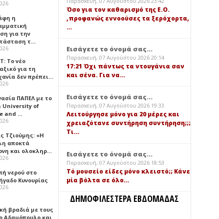
Παρασκευή, 07 Αυγούστου 2026 23:42
2026
Όσο για τον καθαρισμό της Ε.Ο.
,προφανώς εννοούσες τα ξερόχορτα,
άφη η
αμματική
…
ση για την
τάσταση τ…
Εισάγετε το όνομά σας...
2026
Παρασκευή, 07 Αυγούστου 2026 20:14
Τ: Το νέο
17:21 Όχι πάντως τα ντουγάνια σαν
αξικό για τη
και σένα. Για να…
χανία δεν πρέπει…
2026
Εισάγετε το όνομά σας...
γασία ΠΑΠΕΛ με το
Παρασκευή, 07 Αυγούστου 2026 19:33
University of
ce and …
Λειτούργησε μόνο για 20 μέρες και
2026
χρειαζότανε συντήρηση συντήρηση;;;
Τι…
ς Τζιούμης: «Η
λη αποκτά
ονη και ολοκληρ…
Εισάγετε το όνομά σας...
2026
Παρασκευή, 07 Αυγούστου 2026 18:53
Τό μουσείο είδες μόνο κλειστό;; Κάνε
πή νερού στο
μία βόλτα σε όλο…
ήγαδο Κυνουρίας
2026
ΔΗΜΟΦΙΛΕΣΤΕΡΑ ΕΒΔΟΜΑΔΑΣ
κή βραδιά με τους
ο Αδαμόπουλο και