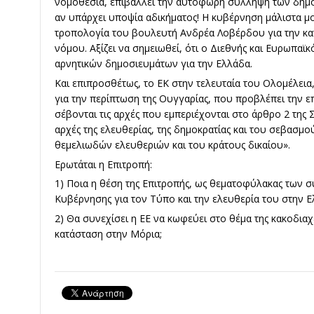
νομοθεσία, επιβάλλει την αυτόφωρη σύλληψη των δημο
αν υπάρχει υποψία αδικήματος! Η κυβέρνηση μάλιστα μο
τροπολογία του βουλευτή Ανδρέα Λοβέρδου για την κα
νόμου. Αξίζει να σημειωθεί, ότι ο Διεθνής και Ευρωπαϊ
αρνητικών δημοσιευμάτων για την Ελλάδα.
Και επιπροσθέτως, το ΕΚ στην τελευταία του Ολομέλει
για την περίπτωση της Ουγγαρίας, που προβλέπει την 
σέβονται τις αρχές που εμπεριέχονται στο άρθρο 2 της 
αρχές της ελευθερίας, της δημοκρατίας και του σεβασ
θεμελιωδών ελευθεριών και του κράτους δικαίου».
Ερωτάται η Επιτροπή:
1) Ποια η θέση της Επιτροπής, ως θεματοφύλακας των σ
Κυβέρνησης για τον Τύπο και την ελευθερία του στην Ε
2) Θα συνεχίσει η ΕΕ να κωφεύει στο θέμα της κακοδια
κατάσταση στην Μόρια;