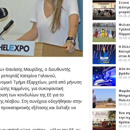
Στενό
Δέντρ
μικρο
08-08-
Φιλικ
Τρίπολ
Πύργο
08-08-
Η Ελλ
Κατερ
στον 
08-08-
Δύο σ
ου» Θανάσης Μαυρίδης, ο διευθυντής
βράδυ
ύ ρεπορτάζ Κατερίνα Γαλανού,
08-08-
ομικό Τμήμα Εξαρχείων, μετά από μήνυση
ιώτης Καμμένος, για συκοφαντική
Φαράν
ριση των κονδυλίων της ΕΕ για το
Μνημε
Πολιτ
της Λέσβου. Στη συνέχεια οδηγήθηκαν στην
08-08-
προκαταρκτικής εξέτασης και διέταξε να
Ένα ση
την Ι
Χρέπα
08-08-
ρωπαϊκή χώρα, κράτος – μέλος της ΕΕ, εν