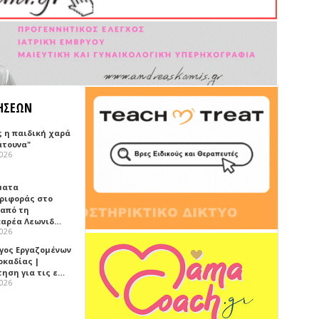
ΗΣΕΩΝ
ς η παιδική χαρά
άτουνα"
2026
ματα
ριφοράς στο
 από τη
αρέα Λεωνιδ…
2026
γος Εργαζομένων
ρκαδίας |
τηση για τις ε…
2026