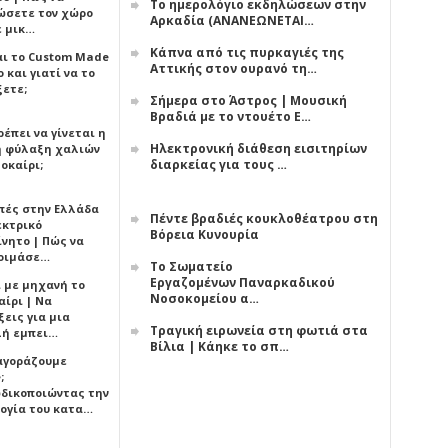
Το ημερολόγιο εκδηλώσεων στην
ώσετε τον χώρο
Αρκαδία (ΑΝΑΝΕΩΝΕΤΑΙ…
ε μικ…
Κάπνα από τις πυρκαγιές της
αι το Custom Made
Αττικής στον ουρανό τη…
 και γιατί να το
ξετε;
Σήμερα στο Άστρος | Μουσική
Βραδιά με το ντουέτο Ε…
έπει να γίνεται η
Ηλεκτρονική διάθεση εισιτηρίων
 φύλαξη χαλιών
διαρκείας για τους …
οκαίρι;
πές στην Ελλάδα
Πέντε βραδιές κουκλοθέατρου στη
εκτρικό
Βόρεια Κυνουρία
ίνητο | Πώς να
οιμάσε…
Το Σωματείο
Εργαζομένων Παναρκαδικού
ι με μηχανή το
Νοσοκομείου α…
αίρι | Να
εις για μια
Τραγική ειρωνεία στη φωτιά στα
ή εμπει…
Βίλια | Κάηκε το σπ…
 αγοράζουμε
;
δικοποιώντας την
ογία του κατα…