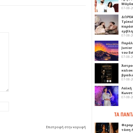
Μάγδα
07-08-
ΔΩΡΕΑ
Τρίπο
παράσ
εμβλ
07-08-
Παράλ
Junior
του Es
07-08-
Άστρος
καλοκ
βραδι
07-08-
Λαϊκή
Κωνστα
07-08-
ΤΑ ΠΑΝΤ
Φερομ
Επιστροφή στην κορυφή
τάση 