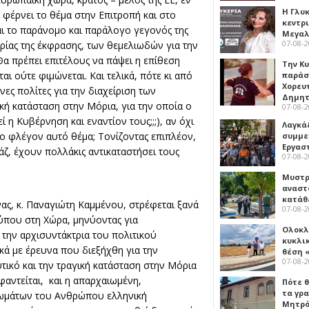
Η Γλυ
ά, φέρνει το θέμα στην Επιτροπή και στο
κεντρ
ι το παράνομο και παράλογο γεγονός της
Μεγαλ
07-08-
ρίας της έκφρασης, των θεμελιωδών για την
 πρέπει επιτέλους να πάψει η επίθεση
Την Κ
ι ούτε φιμώνεται. Και τελικά, πότε κι από
παράσ
Χορευ
ες πολίτες για την διαχείριση των
Δημη
ική κατάσταση στην Μόρια, για την οποία ο
07-08-
 η Κυβέρνηση και εναντίον τους;;;), αν όχι
Λαγκά
το φλέγον αυτό θέμα; Τονίζοντας επιπλέον,
συμμε
Εργασ
άζ, έχουν πολλάκις αντικαταστήσει τους
07-08-
Μυστρ
αναστ
κατάθ
ας, κ. Παναγιώτη Καμμένου, στρέφεται ξανά
07-08-
ύπου στη Χώρα, μηνύοντας για
Ολοκλ
την αρχισυντάκτρια του πολιτικού
κυκλι
κά με έρευνα που διεξήχθη για την
θέση 
07-08-
τικό και την τραγική κατάσταση στην Μόρια
αντείται, και η απαρχαιωμένη,
Πότε θ
τα γρ
αιωμάτων του Ανθρώπου ελληνική
Μητρό