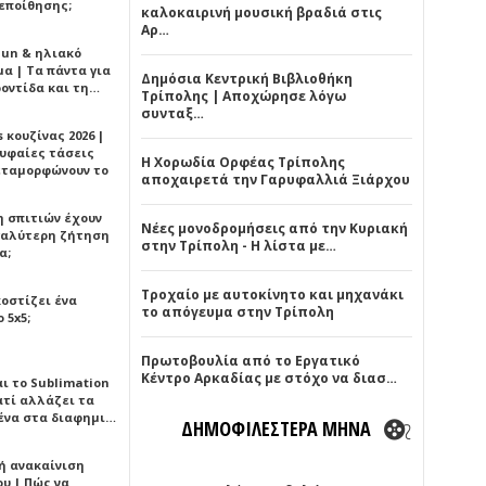
εποίθησης;
καλοκαιρινή μουσική βραδιά στις
Αρ…
Sun & ηλιακό
α | Τα πάντα για
Δημόσια Κεντρική Βιβλιοθήκη
ροντίδα και τη…
Τρίπολης | Αποχώρησε λόγω
συνταξ…
 κουζίνας 2026 |
ρυφαίες τάσεις
Η Χορωδία Ορφέας Τρίπολης
εταμορφώνουν το
αποχαιρετά την Γαρυφαλλιά Ξιάρχου
η σπιτιών έχουν
Νέες μονοδρομήσεις από την Κυριακή
γαλύτερη ζήτηση
στην Τρίπολη - Η λίστα με…
α;
Τροχαίο με αυτοκίνητο και μηχανάκι
κοστίζει ένα
το απόγευμα στην Τρίπολη
 5x5;
Πρωτοβουλία από το Εργατικό
Κέντρο Αρκαδίας με στόχο να διασ…
αι το Sublimation
ατί αλλάζει τα
ένα στα διαφημι…
ΔΗΜΟΦΙΛΕΣΤΕΡΑ ΜΗΝΑ
ή ανακαίνιση
υ | Πώς να