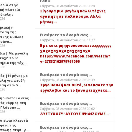
Fank
κερία στην
Σάββατο, 08 Αυγούστου 2026 11:28
ική πλατεία
Σίγουρα μια μεγάλη καλλιτέχνις
όπολης
αγαπητή σε πολύ κόσμο. Αλλά
2026
μήπως…
υριακή η
ταση της
Εισάγετε το όνομά σας...
τικής Ομάδας
Σάββατο, 08 Αυγούστου 2026 11:27
τσάνα…
Ε ρε κατι μηηηνυυυυυσεειιιςςςςςςςς
2026
χαχαχαχαχαχαχχαχαχα
δια | Με μεγάλη
https://www.facebook.com/watch/?
τοχή το 8ο
v=27832162979767096
τήριο της τέχ…
2026
Εισάγετε το όνομά σας...
άς |11 μήνες με
Σάββατο, 08 Αυγούστου 2026 08:39
ολή για ψευδή
Έργο Παυλή και αυτό ,διαλυσατε την
εση στον 5…
2026
εργολαβία και το ξαναφτιαχνετε…
ηρώνεται ο νέος
κός κόμβος στη
Εισάγετε το όνομά σας...
«Πλάτσα» …
Σάββατο, 08 Αυγούστου 2026 00:02
2026
ΔΥΣΤΥΧΩΣ!!! ΑΥΤΟΥΣ ΨΗΦΙΖΟΥΜΕ...
α είναι κλειστά
αφεία της
Εισάγετε το όνομά σας...
πολης στην Τρ…