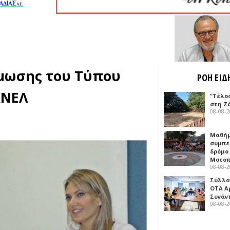
ίμωσης του Τύπου
ΡΟΗ ΕΙΔ
ΑΝΕΛ
"Τέλο
στη Ζ
08-08-
Μαθή
συμπε
δρόμο
Μοτοπ
08-08-
Σύλλο
ΟΤΑ Α
Συνάν
08-08-