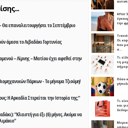
αυτοπ
σης...
After 
έγκαυμ
την φ
- Θα επαναλειτουργήσει το Σεπτέμβριο
Trends
Οι κο
ούν άμεσα το Λιβαδάκι Γορτυνίας
που μ
σ…
ενού – Λίμνης – Ματίου έχει αφεθεί στην
Τι είδ
τη με
σήμερ
Πόσο 
ιομηχανικών Πάρκων - Το μήνυμα Τζιούμη!
γήπεδο
ς: Η Αρκαδία Στερείται την Ιστορία της;"
Τι είν
και γι
δεδομ
άκι): "Κλειστή για έξι (6) μήνες. Ακόμα να
λιμάκιο"
Μερικ
μπάνιο