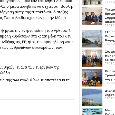
σιογράφων, πριν καν ερευνηθεί δικαστικά
07-08-
λις σήμερα αρνήθηκε να δεχτεί στη Βουλή,
Υπεγρ
τάργηση αυτής της τυποκτόνου διάταξης
Προγρ
κός Τύπος βρίθει σχετικών με την Μόρια
Σύμβα
αποκα
07-08-
α, ψήφισε την ενεργοποίηση του Άρθρου 7,
ΣΕΒΙΠΕ
επιβολή κυρώσεων στα κράτη μέλη που δεν
Χωροτ
Βιομη
Συνθήκης της ΕΕ, ήτοι, την προσήλωση «στις
07-08-
μού των ανθρωπίνων δικαιωμάτων, των
Συνερ
Hunan 
Scien
07-08-
υνθηκών, έναντι των ενεργειών της
Κώστα
λλάδα;
Τρίπο
σύγχρ
χείρισης των κονδυλίων με αποτέλεσμα την
07-08-
Διακο
Ξηροπ
07-08-
Μουσι
Χρήστ