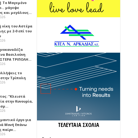
 | Το Μαγεμένο
ο… μάγεψε
ύς και μεγάλους…
2026
ή νίκη του Αστέρα
ης με 2-0 επί του
υ
2026
ηνοκαναδέζα
ίνα Βασιλούνη
ΑΣΤΕΡΑ ΤΡΙΠΟΛΗ…
2026
υλλήψεις το
 στην Τρίπολη
2026
τος: "Κλειστά
ία στην Κυνουρία,
ισμ…
2026
μαντικό έργο για
ΤΕΛΕΥΤΑΙΑ ΣΧΟΛΙΑ
ερά Μονή Επάνω
ς παίρν…
2026