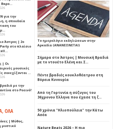
 Βαρο…
2026
Ν για την
λη, η σπουδαία
ταση του
ημ…
2026
Το ημερολόγιο εκδηλώσεων στην
ιο Άστρος | 2ο
Αρκαδία (ΑΝΑΝΕΩΝΕΤΑΙ)
 Party στο πλαίσιο
tell…
2026
Σήμερα στο Άστρος | Μουσική Βραδιά
με το ντουέτο Ελένη και Σ…
 | Οι
αιρινές μουσικές
ές συνεχίζονται …
Πέντε βραδιές κουκλοθέατρου στη
2026
Βόρεια Κυνουρία
 βραδιά με την
ντίνα στο Ροεινό!
Από τη Γορτυνία η σύζυγος του
2026
36χρονου Έλληνα που έχασε τη ζ…
Α, ΟΛΑ
50 χρόνια "Ηλιοπούλεια" την Κάτω
Ασέα
όνες | Μύθος,
ή μυστικό
Nature Beats 2026 – Η πιο