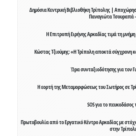
Δημόσια Κεντρική Βιβλιοθήκη Τρίπολης | Αποχώρησ
Παναγιώτα Τσουραπά -
Η Επιτροπή Ειρήνης Αρκαδίας τιμά τη μνήμη
Κώστας Τζιούμης: «Η Τρίπολη αποκτά σύγχρονη κ
Ώρα συνταξιοδότησης για τον 
Η εορτή της Μεταμορφώσεως του Σωτήρος σε Τρί
SOS για το πευκοδάσος 
Πρωτοβουλία από το Εργατικό Κέντρο Αρκαδίας με στόχο
στην Τρίπολ