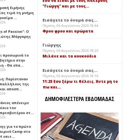
Εσύ να είσαι με τους πολέμους
"Γιώργη" και με τους…
τροπή Ειρήνης
ίας τιμά τη μνήμη
ιροσίμα …
Εισάγετε το όνομά σας...
2026
Πέμπτη, 06 Αυγούστου 2026 18:44
Φρου φρου και αρώματα
gs of Passion": Ο
ιώτης Μάργαρης
Γιώργης
2026
Πέμπτη, 06 Αυγούστου 2026 18:25
ει προσωρινά το
Μιλάνε και τα κουκούδια
βητήριο στην
λη - Θα επα…
2026
Εισάγετε το όνομά σας...
Πέμπτη, 06 Αυγούστου 2026 18:16
λη: Παρίσταναν
11:25 Εσυ ξέρω τι θέλεις. Άντε μη το
υπαλλήλους της
πω και…
 και αποσπ…
2026
ΔΗΜΟΦΙΛΕΣΤΕΡΑ ΕΒΔΟΜΑΔΑΣ
φάνιος απένειμε
ίκιο του
πρεσβυτέρου στ…
2026
μης για το πρώτο
αιρινό Camp στο
«Η επιτ…