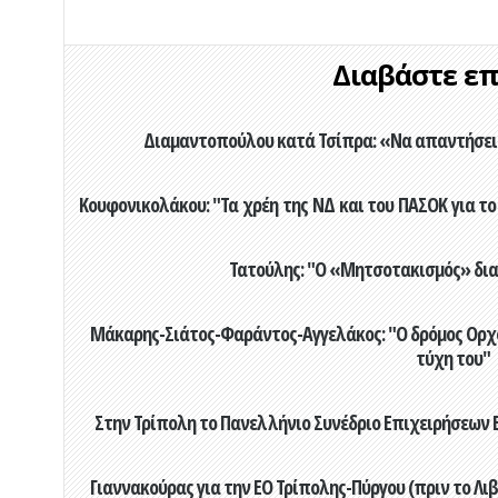
Διαβάστε επί
Διαμαντοπούλου κατά Τσίπρα: «Να απαντήσει 
Κουφονικολάκου: "Τα χρέη της ΝΔ και του ΠΑΣΟΚ για το 
Τατούλης: "Ο «Μητσοτακισμός» διαλ
Μάκαρης-Σιάτος-Φαράντος-Αγγελάκος: "Ο δρόμος Ορχομ
τύχη του"
Στην Τρίπολη το Πανελλήνιο Συνέδριο Επιχειρήσεων Β
Γιαννακούρας για την EO Τρίπολης-Πύργου (πριν το Λιβαδ