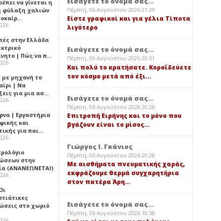
Εισάγετε το όνομά σας...
έπει να γίνεται η
Πέμπτη, 06 Αυγούστου 2026 21:29
 φύλαξη χαλιών
λοκαίρ…
Είστε γραφικοί και για γέλια Τίποτα
2026
λιγότερο
πές στην Ελλάδα
εκτρικό
Εισάγετε το όνομά σας...
ίνητο | Πώς να π…
Πέμπτη, 06 Αυγούστου 2026 20:51
2026
Και πολύ το κρατήσατε. Κοροϊδεύετε
τον κόσμο μετά από έξι…
ι με μηχανή το
αίρι | Να
ξεις για μια ασ…
Εισάγετε το όνομά σας...
2026
Πέμπτη, 06 Αυγούστου 2026 20:28
ρνα | Εργαστήρια
Επιτροπή Ειρήνης και το μόνο που
φικής και
βγάζουν είναι το μίσος…
τικής για παι…
2026
Γιώργος Ι. Γκάνιος
ερολόγιο
Πέμπτη, 06 Αυγούστου 2026 20:28
ώσεων στην
Με αισθήματα πνευματικής χαράς,
ία (ΑΝΑΝΕΩΝΕΤΑΙ)
εκφράζουμε θερμά συγχαρητήρια
2026
στον πατέρα Άρη…
 Οι
στιάτικες
Εισάγετε το όνομά σας...
ώσεις στο χωριό
Πέμπτη, 06 Αυγούστου 2026 18:58
2026