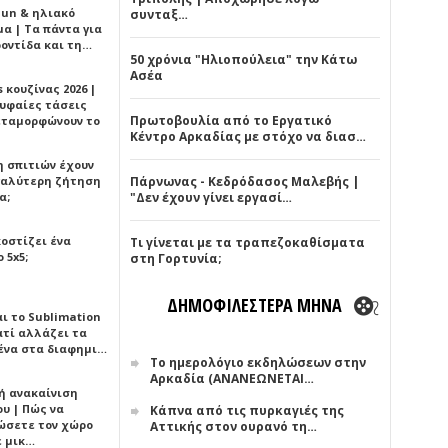
Sun & ηλιακό
συνταξ…
α | Τα πάντα για
ροντίδα και τη…
50 χρόνια "Ηλιοπούλεια" την Κάτω
Ασέα
 κουζίνας 2026 |
ρυφαίες τάσεις
Πρωτοβουλία από το Εργατικό
εταμορφώνουν το
Κέντρο Αρκαδίας με στόχο να διασ…
η σπιτιών έχουν
γαλύτερη ζήτηση
Πάρνωνας - Κεδρόδασος Μαλεβής |
α;
"Δεν έχουν γίνει εργασί…
κοστίζει ένα
Τι γίνεται με τα τραπεζοκαθίσματα
 5x5;
στη Γορτυνία;
ΔΗΜΟΦΙΛΕΣΤΕΡΑ ΜΗΝΑ
αι το Sublimation
ατί αλλάζει τα
ένα στα διαφημι…
Το ημερολόγιο εκδηλώσεων στην
Αρκαδία (ΑΝΑΝΕΩΝΕΤΑΙ…
ή ανακαίνιση
υ | Πώς να
Κάπνα από τις πυρκαγιές της
ώσετε τον χώρο
Αττικής στον ουρανό τη…
ε μικ…