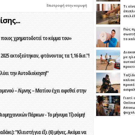
Επιστροφή στην κορυφή
Τι είν
έπιπλο
επιλέ
σης...
Πώς πρ
σωστή
ποιος χρηματοδοτεί το κόμμα του»
το καλ
Διακο
2025 εκτοξεύτηκαν, φτάνοντας τα 1,16 δισ."!
με ηλ
αυτοκ
προετ
ύει την Αυτοδιοίκηση!"
Ταξίδ
καλοκ
προσέξ
ενού – Λίμνης – Ματίου έχει αφεθεί στην
ασφαλ
Γιατί
Online
Αποκω
ψυχολ
ιομηχανικών Πάρκων - Το μήνυμα Τζιούμη!
άκι): "Κλειστή για έξι (6) μήνες. Ακόμα να