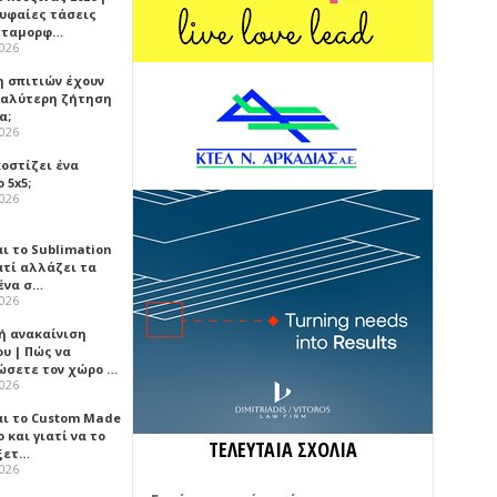
ρυφαίες τάσεις
εταμορφ…
2026
η σπιτιών έχουν
γαλύτερη ζήτηση
α;
2026
κοστίζει ένα
 5x5;
2026
αι το Sublimation
ατί αλλάζει τα
ένα σ…
2026
ή ανακαίνιση
υ | Πώς να
ώσετε τον χώρο …
2026
αι το Custom Made
 και γιατί να το
ΤΕΛΕΥΤΑΙΑ ΣΧΟΛΙΑ
ξετ…
2026