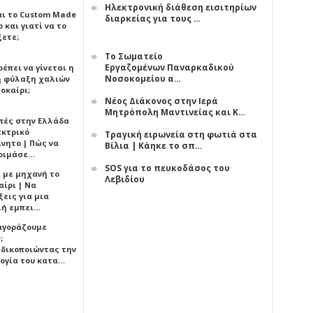
Ηλεκτρονική διάθεση εισιτηρίων
αι το Custom Made
διαρκείας για τους …
 και γιατί να το
ξετε;
Το Σωματείο
Εργαζομένων Παναρκαδικού
έπει να γίνεται η
Νοσοκομείου α…
 φύλαξη χαλιών
οκαίρι;
Νέος Διάκονος στην Ιερά
Μητρόπολη Μαντινείας και Κ…
πές στην Ελλάδα
εκτρικό
Τραγική ειρωνεία στη φωτιά στα
ίνητο | Πώς να
Βίλια | Κάηκε το σπ…
οιμάσε…
SOS για το πευκοδάσος του
ι με μηχανή το
Λεβιδίου
αίρι | Να
εις για μια
ή εμπει…
 αγοράζουμε
;
δικοποιώντας την
ογία του κατα…