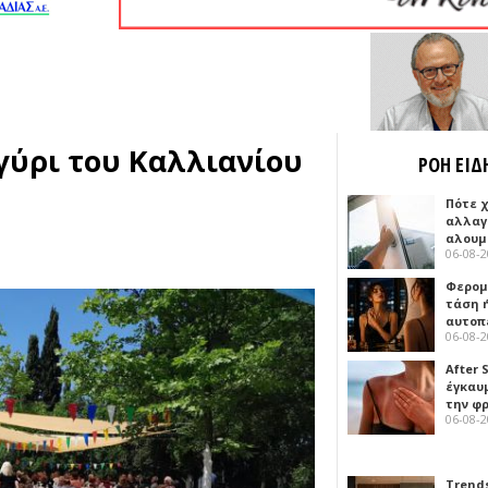
γύρι του Καλλιανίου
ΡΟΗ ΕΙΔ
Πότε 
αλλαγ
αλουμ
06-08-
Φερομ
τάση 
αυτοπ
06-08-
After 
έγκαυμ
την φ
06-08-
Trends