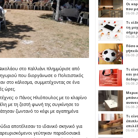
Οι κο
που μ
06-08-
Τι είδ
τη με
σήμερ
06-08-
Πόσο 
γήπεδο
06-08-
Νικολάου στο Καλλιάνι πλημμύρισε από
Τι είν
και γι
νηγυριού που διοργάνωσε ο Πολιτιστικός
δεδομ
καν στο κάλεσμα, συμμετέχοντας σε ένα
06-08-
ές ώρες.
Μερικ
έχνες: ο Πάνος Ηλιόπουλος με το κλαρίνο
μπάνιο
ανανε
έλη με τη ζεστή φωνή της συγκίνησε το
06-08-
κράτησαν ζωντανό το κέφι με αγαπημένα
Τι είν
έπιπλο
ύδια αποτέλεσαν το ιδανικό σκηνικό για
επιλέ
06-08-
παρευρισκόμενοι γεύτηκαν παραδοσιακά