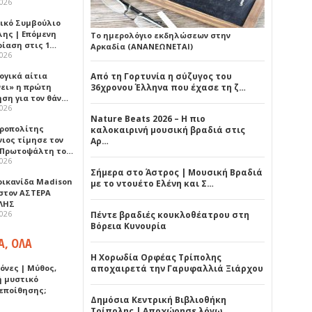
2026
ικό Συμβούλιο
λης | Επόμενη
Το ημερολόγιο εκδηλώσεων στην
ρίαση στις 1…
Αρκαδία (ΑΝΑΝΕΩΝΕΤΑΙ)
2026
ογικά αίτια
Από τη Γορτυνία η σύζυγος του
νει» η πρώτη
36χρονου Έλληνα που έχασε τη ζ…
ηση για τον θάν…
2026
Nature Beats 2026 – Η πιο
ροπολίτης
καλοκαιρινή μουσική βραδιά στις
νιος τίμησε τον
Αρ…
 Πρωτοψάλτη το…
2026
Σήμερα στο Άστρος | Μουσική Βραδιά
ρικανίδα Madison
με το ντουέτο Ελένη και Σ…
 στον ΑΣΤΕΡΑ
ΛΗΣ
2026
Πέντε βραδιές κουκλοθέατρου στη
Βόρεια Κυνουρία
Α, ΟΛΑ
Η Χορωδία Ορφέας Τρίπολης
όνες | Μύθος,
αποχαιρετά την Γαρυφαλλιά Ξιάρχου
ή μυστικό
εποίθησης;
Δημόσια Κεντρική Βιβλιοθήκη
Τρίπολης | Αποχώρησε λόγω