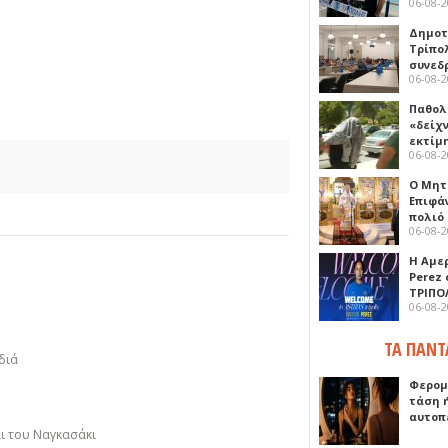
06-08-
Δημοτ
Τρίπο
συνεδ
06-08-
Παθολ
«δείχ
εκτίμ
06-08-
Ο Μητ
Επιφά
πολιό
06-08-
Η Αμε
Perez
ΤΡΙΠΟ
06-08-
ΤΑ ΠΑΝΤ
διά
Φερομ
τάση 
αυτοπ
αι του Ναγκασάκι