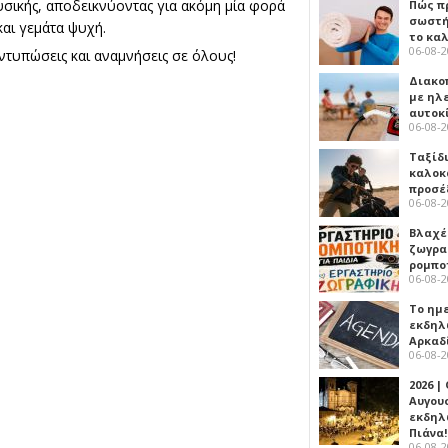
υσικής, αποδεικνύοντας για ακόμη μία φορά
Πώς πρ
σωστή
αι γεμάτα ψυχή.
το κα
06-08-
ντυπώσεις και αναμνήσεις σε όλους!
Διακο
με ηλ
αυτοκ
06-08-
Ταξίδ
καλοκ
προσέ
06-08-
Βλαχέ
ζωγρα
ρομπο
06-08-
Το ημ
εκδηλ
Αρκαδ
06-08-
2026 |
Αυγου
εκδηλ
Πιάνα!
06-08-