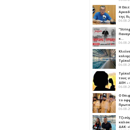
Η Επι
Αρκαδ
της Χ
06-08-
"Strin
Παναγ
κ…
06-08-
Κλείν
κολυμ
Τρίπο
06-08-
Τρίπο
τους 
ΔΕΗ –
06-08-
Ο Επι
το οφφ
Πρωτο
06-08-
Τζιού
καλοκ
ΔΑΚ: 