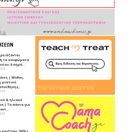
ΗΣΕΩΝ
χρειάζονται
ή τα κουφώματα
ινίου; 6 σημά…
2026
όνες | Μύθος,
ή μυστικό
εποίθησης;
2026
Sun & ηλιακό
α | Τα πάντα για
ροντ…
2026
 κουζίνας 2026 |