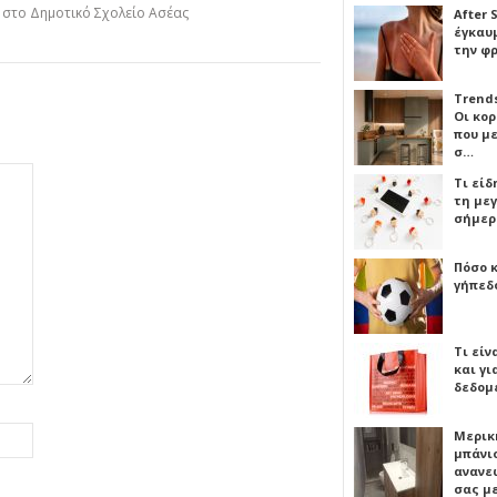
η στο Δημοτικό Σχολείο Ασέας
After 
έγκαυμ
την φ
Trends
Οι κο
που μ
σ…
Τι είδ
τη με
σήμερ
Πόσο 
γήπεδο
Τι είν
και γι
δεδομ
Μερικ
μπάνιο
ανανε
σας μ