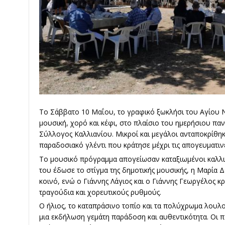
Το Σάββατο 10 Μαΐου, το γραφικό ξωκλήσι του Αγίου 
μουσική, χορό και κέφι, στο πλαίσιο του ημερήσιου πα
Σύλλογος Καλλιανίου. Μικροί και μεγάλοι ανταποκρίθη
παραδοσιακό γλέντι που κράτησε μέχρι τις απογευματιν
Το μουσικό πρόγραμμα απογείωσαν καταξιωμένοι καλλιτ
του έδωσε το στίγμα της δημοτικής μουσικής, η Μαρία Δ
κοινό, ενώ ο Γιάννης Λάγιος και ο Γιάννης Γεωργέλος 
τραγούδια και χορευτικούς ρυθμούς.
Ο ήλιος, το καταπράσινο τοπίο και τα πολύχρωμα λουλο
μια εκδήλωση γεμάτη παράδοση και αυθεντικότητα. Οι 