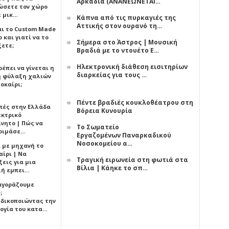
Αρκαδία (ΑΝΑΝΕΩΝΕΤΑΙ…
ώσετε τον χώρο
ε μικ…
Κάπνα από τις πυρκαγιές της
Αττικής στον ουρανό τη…
αι το Custom Made
 και γιατί να το
Σήμερα στο Άστρος | Μουσική
ξετε;
Βραδιά με το ντουέτο Ε…
Ηλεκτρονική διάθεση εισιτηρίων
έπει να γίνεται η
διαρκείας για τους …
 φύλαξη χαλιών
οκαίρι;
Πέντε βραδιές κουκλοθέατρου στη
πές στην Ελλάδα
Βόρεια Κυνουρία
εκτρικό
ίνητο | Πώς να
Το Σωματείο
οιμάσε…
Εργαζομένων Παναρκαδικού
Νοσοκομείου α…
ι με μηχανή το
αίρι | Να
Τραγική ειρωνεία στη φωτιά στα
εις για μια
Βίλια | Κάηκε το σπ…
ή εμπει…
 αγοράζουμε
;
δικοποιώντας την
ογία του κατα…