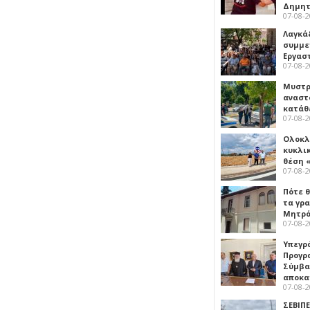
Δημη
07-08-
Λαγκά
συμμε
Εργασ
07-08-
Μυστρ
αναστ
κατάθ
07-08-
Ολοκλ
κυκλι
θέση 
07-08-
Πότε θ
τα γρ
Μητρό
07-08-
Υπεγρ
Προγρ
Σύμβα
αποκα
07-08-
ΣΕΒΙΠΕ