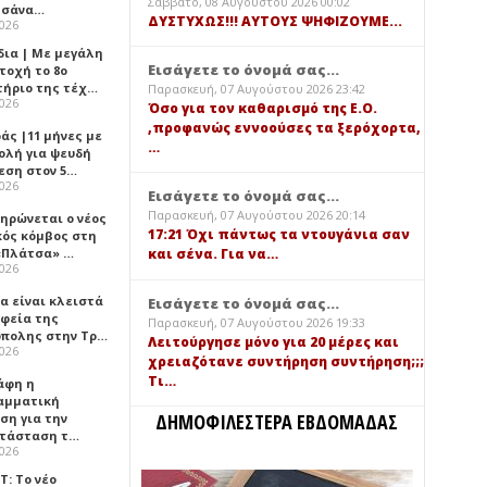
Σάββατο, 08 Αυγούστου 2026 00:02
τσάνα…
ΔΥΣΤΥΧΩΣ!!! ΑΥΤΟΥΣ ΨΗΦΙΖΟΥΜΕ...
2026
δια | Με μεγάλη
Εισάγετε το όνομά σας...
τοχή το 8ο
τήριο της τέχ…
Παρασκευή, 07 Αυγούστου 2026 23:42
2026
Όσο για τον καθαρισμό της Ε.Ο.
,προφανώς εννοούσες τα ξερόχορτα,
άς |11 μήνες με
…
ολή για ψευδή
εση στον 5…
2026
Εισάγετε το όνομά σας...
Παρασκευή, 07 Αυγούστου 2026 20:14
ηρώνεται ο νέος
17:21 Όχι πάντως τα ντουγάνια σαν
κός κόμβος στη
«Πλάτσα» …
και σένα. Για να…
2026
α είναι κλειστά
Εισάγετε το όνομά σας...
αφεία της
Παρασκευή, 07 Αυγούστου 2026 19:33
πολης στην Τρ…
Λειτούργησε μόνο για 20 μέρες και
2026
χρειαζότανε συντήρηση συντήρηση;;;
Τι…
άφη η
αμματική
ΔΗΜΟΦΙΛΕΣΤΕΡΑ ΕΒΔΟΜΑΔΑΣ
ση για την
τάσταση τ…
2026
Τ: Το νέο