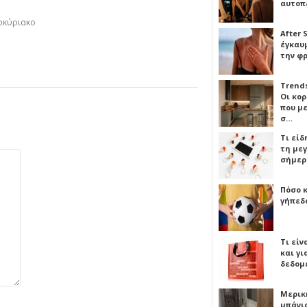
αυτοπ
οκύριακο
After 
έγκαυμ
την φ
Trends
Οι κο
που μ
σ…
Τι είδ
τη με
σήμερ
Πόσο 
γήπεδο
Τι είν
και γι
δεδομ
Μερικ
μπάνιο