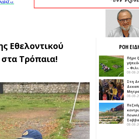
ης Εθελοντικού
ΡΟΗ ΕΙΔ
 στα Τρόπαια!
Πήρε 
γήπεδ
– Φιλ
08-08-
Στη Δ
Δεκαπ
Μητρο
08-08-
Πεζοδ
κεντρ
Λεωνι
Σαββ
08-08-