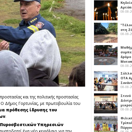
Κηδεί
Αρτόπ
08-08-
"Τέλο
στη Ζ
08-08-
Μαθή
συμπε
δρόμο
Μοτοπ
08-08-
Σύλλο
ΟΤΑ Α
Συνάν
08-08-
Στενό
ροστασίας και της πολιτικής προστασίας
Δέντρ
η. Ο Δήμος Γορτυνίας, με πρωτοβουλία του
μικρο
08-08-
μα πρόθεσης ίδρυσης του
ίων
.
Φιλικ
Τρίπολ
 Πυροσβεστικών Υπηρεσιών
Πύργο
σηματοδοτεί ένα νέο κεφάλαιο για την
08-08-