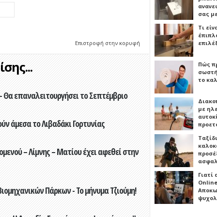
ανανε
σας μ
Τι είν
έπιπλο
Επιστροφή στην κορυφή
επιλέ
σης...
Πώς πρ
σωστή
το καλ
- Θα επαναλειτουργήσει το Σεπτέμβριο
Διακο
με ηλ
αυτοκ
ούν άμεσα το Λιβαδάκι Γορτυνίας
προετ
Ταξίδ
καλοκ
ενού – Λίμνης – Ματίου έχει αφεθεί στην
προσέξ
ασφαλ
Γιατί
Online
ιομηχανικών Πάρκων - Το μήνυμα Τζιούμη!
Αποκω
ψυχολ