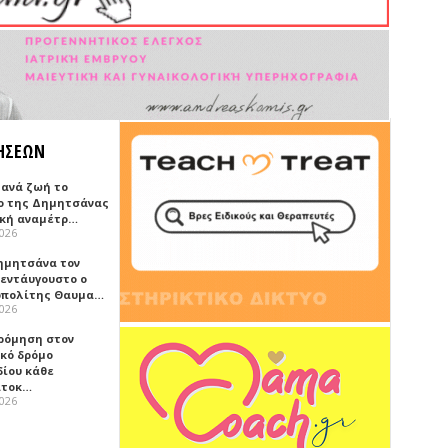
ΗΣΕΩΝ
ξανά ζωή το
ο της Δημητσάνας
ική αναμέτρ…
2026
ημητσάνα τον
εντάυγουστο ο
πολίτης Θαυμα…
2026
ρόμηση στον
ικό δρόμο
δίου κάθε
ατοκ…
2026