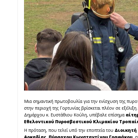
Μια σημαντική πρωτοβουλία για την ενίσχυση της πυροπ
στην περιοχή της Γορτυνίας βρίσκεται πλέον σε εξέλιξ
Δημάρχου κ. Ευστάθιου Κούλη, υπέβαλε επίσημα
αίτη
Εθελοντικού Πυροσβεστικού Κλιμακίου Τροπα
Η πρόταση, που τελεί υπό την εποπτεία του
Διοικητή
Αρκαδίας, Πύραρχου Κωνσταντίνου Γραφάκου
, 