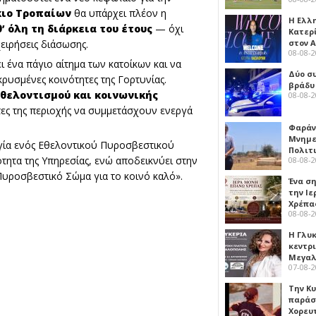
κιο Τροπαίων
θα υπάρχει πλέον η
Η Ελλ
 όλη τη διάρκεια του έτους
— όχι
Κατερ
στον 
χειρήσεις διάσωσης.
08-08-
 ένα πάγιο αίτημα των κατοίκων και να
Δύο σ
κρυσμένες κοινότητες της Γορτυνίας.
βράδυ
θελοντισμού και κοινωνικής
08-08-
τες της περιοχής να συμμετάσχουν ενεργά
Φαράν
Μνημε
ργία ενός Εθελοντικού Πυροσβεστικού
Πολιτ
ότητα της Υπηρεσίας, ενώ αποδεικνύει στην
08-08-
Πυροσβεστικό Σώμα για το κοινό καλό».
Ένα ση
την Ι
Χρέπα
08-08-
Η Γλυ
κεντρ
Μεγαλ
07-08-
Την Κ
παράσ
Χορευ