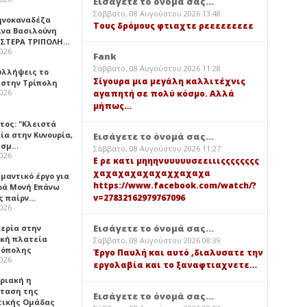
Εισάγετε το όνομά σας...
Σάββατο, 08 Αυγούστου 2026 13:48
ηνοκαναδέζα
Τους δρόμους φτιαχτε ρεεεεεεεεε
ίνα Βασιλούνη
ΑΣΤΕΡΑ ΤΡΙΠΟΛΗ…
2026
Fank
Σάββατο, 08 Αυγούστου 2026 11:28
υλλήψεις το
Σίγουρα μια μεγάλη καλλιτέχνις
 στην Τρίπολη
2026
αγαπητή σε πολύ κόσμο. Αλλά
μήπως…
τος: "Κλειστά
ία στην Κυνουρία,
Εισάγετε το όνομά σας...
ισμ…
Σάββατο, 08 Αυγούστου 2026 11:27
2026
Ε ρε κατι μηηηνυυυυυσεειιιςςςςςςςς
χαχαχαχαχαχαχχαχαχα
μαντικό έργο για
https://www.facebook.com/watch/?
ερά Μονή Επάνω
v=27832162979767096
ς παίρν…
2026
Εισάγετε το όνομά σας...
κερία στην
ική πλατεία
Σάββατο, 08 Αυγούστου 2026 08:39
όπολης
Έργο Παυλή και αυτό ,διαλυσατε την
2026
εργολαβία και το ξαναφτιαχνετε…
υριακή η
ταση της
Εισάγετε το όνομά σας...
τικής Ομάδας