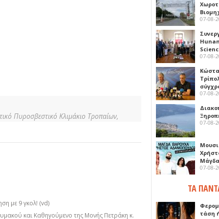
Χωροτ
Βιομη
07-08-
Συνερ
Hunan 
Scien
07-08-
Κώστα
Τρίπο
σύγχρ
07-08-
Διακο
τικό Πυροσβεστικό Κλιμάκιο Τροπαίων,
Ξηροπ
07-08-
Μουσι
Χρήστ
Μάγδα
07-08-
ΤΑ ΠΑΝΤ
η με 9 γκολ! (vd)
Φερομ
τάση 
μακού και Καθηγούμενο της Μονής Πετράκη κ.