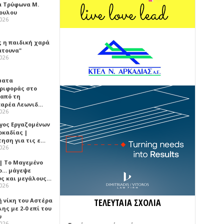
α Τρύφωνα Μ.
ουλου
2026
ς η παιδική χαρά
άτουνα"
2026
ματα
ριφοράς στο
 από τη
αρέα Λεωνιδ…
2026
γος Εργαζομένων
ρκαδίας |
τηση για τις ε…
2026
 | Το Μαγεμένο
ο… μάγεψε
ύς και μεγάλους…
2026
ή νίκη του Αστέρα
ΤΕΛΕΥΤΑΙΑ ΣΧΟΛΙΑ
ης με 2-0 επί του
υ
2026