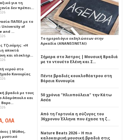
αξικό για τη
χανία δεν πρέπει…
2026
γασία ΠΑΠΕΛ με το
University of
ce and …
2026
Το ημερολόγιο εκδηλώσεων στην
Αρκαδία (ΑΝΑΝΕΩΝΕΤΑΙ)
ς Τζιούμης: «Η
λη αποκτά
ονη και ολοκληρ…
Σήμερα στο Άστρος | Μουσική Βραδιά
2026
με το ντουέτο Ελένη και Σ…
πή νερού στο
ήγαδο Κυνουρίας
Πέντε βραδιές κουκλοθέατρου στη
2026
Βόρεια Κυνουρία
κή βραδιά με τους
50 χρόνια "Ηλιοπούλεια" την Κάτω
ο Αδαμόπουλο και
Ασέα
 Βαρο…
2026
Από τη Γορτυνία η σύζυγος του
36χρονου Έλληνα που έχασε τη ζ…
Α, ΟΛΑ
όνες | Μύθος,
Nature Beats 2026 – Η πιο
ή μυστικό
καλοκαιρινή μουσική βραδιά στις