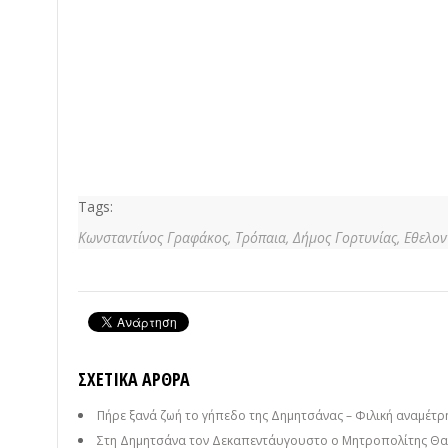
Tags:
Κωνσταντίνος Γραφάκος,
Τρόπαια,
Δήμος Γορτυνίας,
Εθελον
ΣΧΕΤΙΚΆ ΆΡΘΡΑ
Πήρε ξανά ζωή το γήπεδο της Δημητσάνας – Φιλική αναμέτρησ
Στη Δημητσάνα τον Δεκαπεντάυγουστο ο Μητροπολίτης Θαυ