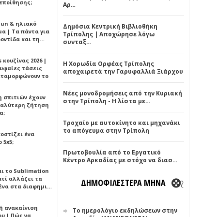
εποίθησης;
Αρ…
Sun & ηλιακό
Δημόσια Κεντρική Βιβλιοθήκη
α | Τα πάντα για
Τρίπολης | Αποχώρησε λόγω
ροντίδα και τη…
συνταξ…
 κουζίνας 2026 |
Η Χορωδία Ορφέας Τρίπολης
ρυφαίες τάσεις
αποχαιρετά την Γαρυφαλλιά Ξιάρχου
εταμορφώνουν το
Νέες μονοδρομήσεις από την Κυριακή
η σπιτιών έχουν
στην Τρίπολη - Η λίστα με…
γαλύτερη ζήτηση
α;
Τροχαίο με αυτοκίνητο και μηχανάκι
το απόγευμα στην Τρίπολη
κοστίζει ένα
 5x5;
Πρωτοβουλία από το Εργατικό
Κέντρο Αρκαδίας με στόχο να διασ…
αι το Sublimation
ατί αλλάζει τα
ΔΗΜΟΦΙΛΕΣΤΕΡΑ ΜΗΝΑ
ένα στα διαφημι…
ή ανακαίνιση
Το ημερολόγιο εκδηλώσεων στην
υ | Πώς να