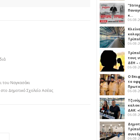
"Strin
Παναγ
κ…
06-08-
Κλείν
κολυμ
Τρίπο
06-08-
Τρίπο
τους 
διά
ΔΕΗ –
06-08-
Ο Επι
το οφφ
αι του Ναγκασάκι
Πρωτο
η στο Δημοτικό Σχολείο Ασέας
06-08-
Τζιού
καλοκ
ΔΑΚ: 
06-08-
Δημοτ
Τρίπο
συνεδ
06-08-