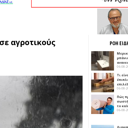
σε αγροτικούς
ΡΟΗ ΕΙΔ
Μερικ
μπάνιο
ανανε
06-08-
Τι είν
έπιπλο
επιλέ
06-08-
Πώς πρ
σωστή
το κα
06-08-
Διακο