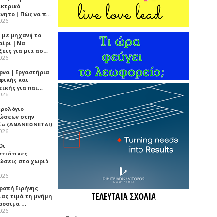
εκτρικό
ίνητο | Πώς να π…
2026
ι με μηχανή το
αίρι | Να
ξεις για μια ασ…
2026
ρνα | Εργαστήρια
φικής και
τικής για παι…
2026
ερολόγιο
ώσεων στην
ία (ΑΝΑΝΕΩΝΕΤΑΙ)
2026
 Οι
στιάτικες
ώσεις στο χωριό
2026
τροπή Ειρήνης
ΤΕΛΕΥΤΑΙΑ ΣΧΟΛΙΑ
ίας τιμά τη μνήμη
ιροσίμα …
2026