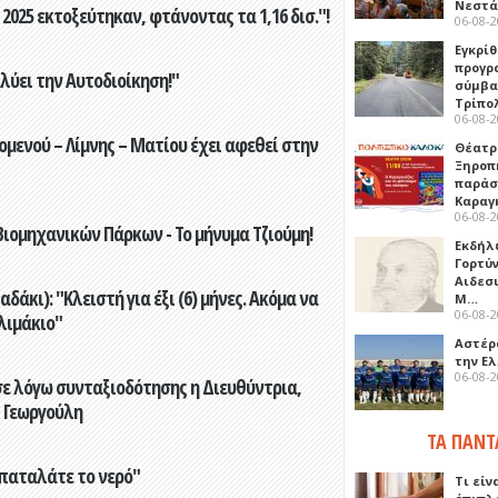
Νεστ
2025 εκτοξεύτηκαν, φτάνοντας τα 1,16 δισ."!
06-08-
Εγκρίθ
προγρ
ύει την Αυτοδιοίκηση!"
σύμβασ
Τρίπο
06-08-
ενού – Λίμνης – Ματίου έχει αφεθεί στην
Θέατρ
Ξηροπ
παράσ
Καραγ
06-08-
ιομηχανικών Πάρκων - Το μήνυμα Τζιούμη!
Εκδήλ
Γορτύ
Αιδεσ
άκι): "Κλειστή για έξι (6) μήνες. Ακόμα να
Μ…
06-08-
λιμάκιο"
Αστέρα
την Ε
06-08-
ε λόγω συνταξιοδότησης η Διευθύντρια,
 Γεωργούλη
ΤΑ ΠΑΝΤ
παταλάτε το νερό"
Τι είν