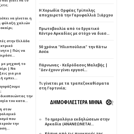
 και γιατί να το
ξετε;
Η Χορωδία Ορφέας Τρίπολης
αποχαιρετά την Γαρυφαλλιά Ξιάρχου
έπει να γίνεται η
 φύλαξη χαλιών
οκαίρι;
Πρωτοβουλία από το Εργατικό
Κέντρο Αρκαδίας με στόχο να διασ…
πές στην Ελλάδα
εκτρικό
50 χρόνια "Ηλιοπούλεια" την Κάτω
ίνητο | Πώς να
Ασέα
οιμάσε…
ι με μηχανή το
Πάρνωνας - Κεδρόδασος Μαλεβής |
αίρι | Να
"Δεν έχουν γίνει εργασί…
εις για μια
ή εμπει…
Τι γίνεται με τα τραπεζοκαθίσματα
 αγοράζουμε
στη Γορτυνία;
;
δικοποιώντας την
ογία του κατα…
ΔΗΜΟΦΙΛΕΣΤΕΡΑ ΜΗΝΑ
η στον
ρολογικό
ασμό που
Το ημερολόγιο εκδηλώσεων στην
τερούν την
Αρκαδία (ΑΝΑΝΕΩΝΕΤΑΙ…
δοση…
Κάπνα από τις πυρκαγιές της