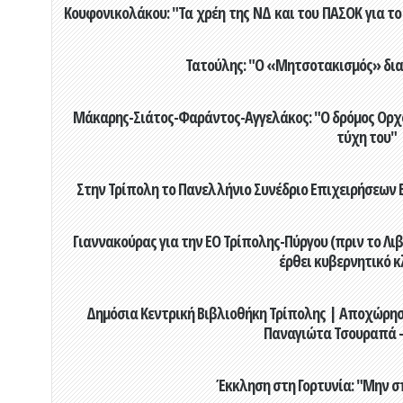
Κουφονικολάκου: "Τα χρέη της ΝΔ και του ΠΑΣΟΚ για το 
Τατούλης: "Ο «Μητσοτακισμός» διαλ
Μάκαρης-Σιάτος-Φαράντος-Αγγελάκος: "Ο δρόμος Ορχομ
τύχη του"
Στην Τρίπολη το Πανελλήνιο Συνέδριο Επιχειρήσεων Β
Γιαννακούρας για την EO Τρίπολης-Πύργου (πριν το Λιβαδ
έρθει κυβερνητικό κ
Δημόσια Κεντρική Βιβλιοθήκη Τρίπολης | Αποχώρησ
Παναγιώτα Τσουραπά -
Έκκληση στη Γορτυνία: "Μην σ