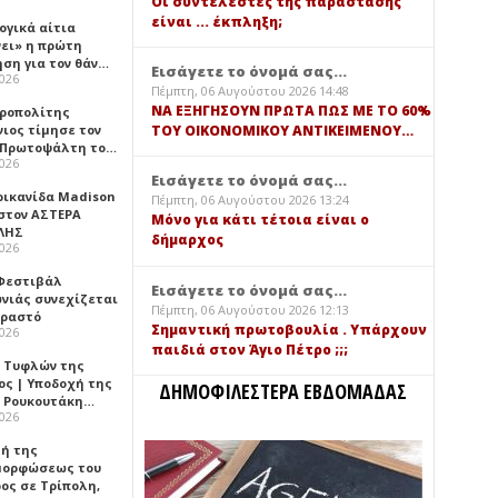
Οι συντελεστές της παράστασης
είναι ... έκπληξη;
ογικά αίτια
νει» η πρώτη
ηση για τον θάν…
Εισάγετε το όνομά σας...
2026
Πέμπτη, 06 Αυγούστου 2026 14:48
ΝΑ ΕΞΗΓΗΣΟΥΝ ΠΡΩΤΑ ΠΩΣ ΜΕ ΤΟ 60%
ροπολίτης
νιος τίμησε τον
ΤΟΥ ΟΙΚΟΝΟΜΙΚΟΥ ΑΝΤΙΚΕΙΜΕΝΟΥ…
 Πρωτοψάλτη το…
2026
Εισάγετε το όνομά σας...
ρικανίδα Madison
Πέμπτη, 06 Αυγούστου 2026 13:24
 στον ΑΣΤΕΡΑ
Μόνο για κάτι τέτοια είναι ο
ΛΗΣ
δήμαρχος
2026
 Φεστιβάλ
Εισάγετε το όνομά σας...
νιάς συνεχίζεται
Πέμπτη, 06 Αυγούστου 2026 12:13
Πραστό
Σημαντική πρωτοβουλία . Υπάρχουν
2026
παιδιά στον Άγιο Πέτρο ;;;
 Τυφλών της
ος | Υποδοχή της
ΔΗΜΟΦΙΛΕΣΤΕΡΑ ΕΒΔΟΜΑΔΑΣ
 Ρουκουτάκη…
2026
τή της
ορφώσεως του
ος σε Τρίπολη,