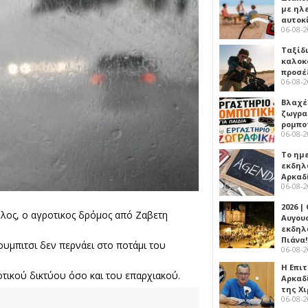
με ηλ
αυτοκ
06-08-
Ταξίδ
καλοκ
προσέ
06-08-
Βλαχέ
ζωγρα
ρομπο
06-08-
Το ημ
εκδηλ
Αρκαδ
06-08-
2026 |
ος, ο αγροτικος δρόμος από Ζαβετη
Αυγου
εκδηλ
Πιάνα!
υμπιτσι δεν περνάει στο ποτάμι του
06-08-
Η Επι
οτικού δικτύου όσο και του επαρχιακού.
Αρκαδ
της Χ
06-08-