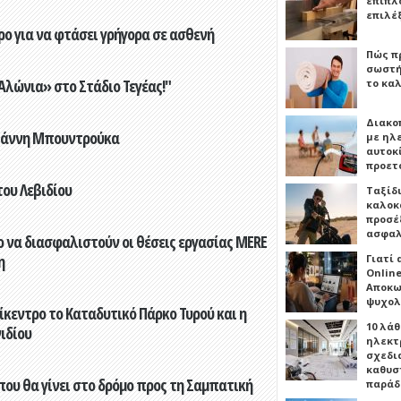
έπιπλο
επιλέ
ο για να φτάσει γρήγορα σε ασθενή
Πώς πρ
σωστή
λώνια» στο Στάδιο Τεγέας!"
το καλ
Διακο
Γιάννη Μπουντρούκα
με ηλ
αυτοκ
προετ
του Λεβιδίου
Ταξίδ
καλοκ
προσέξ
ασφαλ
 να διασφαλιστούν οι θέσεις εργασίας MERE
η
Γιατί
Online
Αποκω
ψυχολ
ίκεντρο το Καταδυτικό Πάρκο Τυρού και η
10 λάθ
ιδίου
ηλεκτ
σχεδι
καθυσ
που θα γίνει στο δρόμο προς τη Σαμπατική
παρά