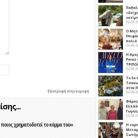
Παθολ
«δείχ
εκτίμ
06-08-
Ο Μητ
Επιφά
πολιό
06-08-
Η Αμε
Perez
ΤΡΙΠΟ
06-08-
Το 5ο
Τσακω
στον 
Επιστροφή στην κορυφή
06-08-
Φάρος
σης...
Ελλάδ
Γωγώς
06-08-
ποιος χρηματοδοτεί το κόμμα του»
Η εορ
Μεταμ
Σωτήρ