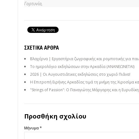
Γορτυνία,
ΣΧΕΤΙΚΆ ΆΡΘΡΑ
Βλαχέρνα | Εργαστήρια ζωγραφικής και ρομποτικής για παι
Το ημερολόγιο εκδηλώσεων στην Αρκαδία (ΑΝΑΝΕΩΝΕΤΑΙ)
2026 | Οι Αυγουστιάτικες εκδηλώσεις στο χωριό Πιάνα!
Η Επιτροπή Ειρήνης Αρκαδίας τιμά τη μνήμη της Χιροσίμα κ
"Strings of Passion": Ο Παναγιώτης Μάργαρης και η Ευρυδίκ
Προσθήκη σχολίου
Μήνυμα *