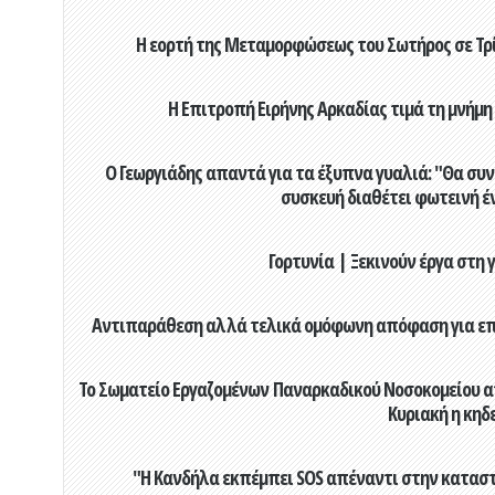
Η εορτή της Μεταμορφώσεως του Σωτήρος σε Τρί
Η Επιτροπή Ειρήνης Αρκαδίας τιμά τη μνήμη
Ο Γεωργιάδης απαντά για τα έξυπνα γυαλιά: "Θα συν
συσκευή διαθέτει φωτεινή έ
Γορτυνία | Ξεκινούν έργα στη
Αντιπαράθεση αλλά τελικά ομόφωνη απόφαση για επιχ
Το Σωματείο Εργαζομένων Παναρκαδικού Νοσοκομείου α
Κυριακή η κηδ
"Η Κανδήλα εκπέμπει SOS απέναντι στην κατασ