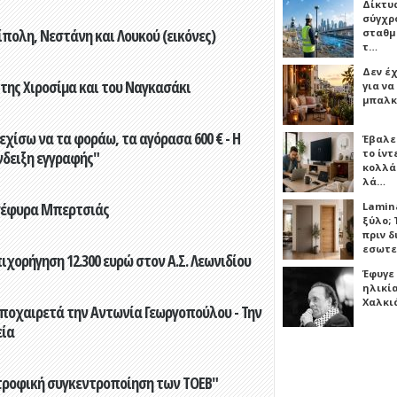
Δίκτυ
σύγχρ
πολη, Νεστάνη και Λουκού (εικόνες)
σταθμ
τ…
Δεν έχ
 της Χιροσίμα και του Ναγκασάκι
για ν
μπαλκ
εχίσω να τα φοράω, τα αγόρασα 600 € - Η
Έβαλε
το ίν
νδειξη εγγραφής"
κολλά
λά…
 γέφυρα Μπερτσιάς
Lamin
ξύλο; 
πριν 
εσωτε
ορήγηση 12.300 ευρώ στον Α.Σ. Λεωνιδίου
Έφυγε
ηλικία
Χαλκι
ποχαιρετά την Αντωνία Γεωργοπούλου - Την
εία
τροφική συγκεντροποίηση των ΤΟΕΒ"