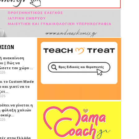
ΗΣΕΩΝ
ή ανακαίνιση
υ | Πώς να
ώσετε τον χώρο …
2026
αι το Custom Made
 και γιατί να το
ξετ…
2026
έπει να γίνεται η
 φύλαξη χαλιών
λοκαίρ…
2026
πές στην Ελλάδα