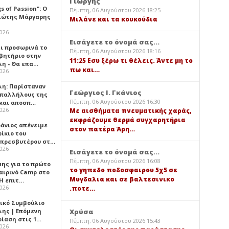
Γιώργης
gs of Passion": Ο
Πέμπτη, 06 Αυγούστου 2026 18:25
ιώτης Μάργαρης
Μιλάνε και τα κουκούδια
2026
Εισάγετε το όνομά σας...
ει προσωρινά το
Πέμπτη, 06 Αυγούστου 2026 18:16
βητήριο στην
11:25 Εσυ ξέρω τι θέλεις. Άντε μη το
λη - Θα επα…
πω και…
2026
λη: Παρίσταναν
Γεώργιος Ι. Γκάνιος
υπαλλήλους της
Πέμπτη, 06 Αυγούστου 2026 16:30
 και αποσπ…
2026
Με αισθήματα πνευματικής χαράς,
εκφράζουμε θερμά συγχαρητήρια
φάνιος απένειμε
στον πατέρα Άρη…
ίκιο του
πρεσβυτέρου στ…
2026
Εισάγετε το όνομά σας...
Πέμπτη, 06 Αυγούστου 2026 16:08
μης για το πρώτο
το γηπεδο ποδοσφαιρου 5χ5 σε
αιρινό Camp στο
Μυγδαλια και σε βαλτεσινικο
«Η επιτ…
2026
.ποτε…
ικό Συμβούλιο
Χρύσα
λης | Επόμενη
ρίαση στις 1…
Πέμπτη, 06 Αυγούστου 2026 15:43
2026