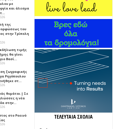
υλου με
υργία και άλεσμα
ίτ…
2026
τή της
ορφώσεως του
ος στην Τρίπολη
2026
 Εκδήλωση τιμής
ήμης θα γίνει
Άγιο Βασί…
2026
εση ζωγραφικής
ήγα Ρηγόπουλου
ενήθηκε στ…
2026
μάς θυμάται | Σε
 γλώσσες η νέα
ίδα στην…
2026
στος στο Ροεινό
ΤΕΛΕΥΤΑΙΑ ΣΧΟΛΙΑ
ίας
2026