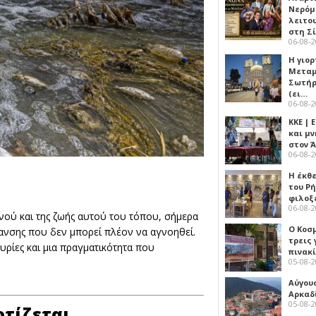
Νερόμ
λειτο
στη Σ
06-08-
Η γιορ
Μεταμ
Σωτήρ
(ει…
06-08-
ΚΚΕ |
και μν
στον 
06-08-
Η έκθ
του Ρ
φιλοξ
06-08-
νού και της ζωής αυτού του τόπου, σήμερα
Ο Κοσ
πανσης που δεν μπορεί πλέον να αγνοηθεί.
τρεις
τυρίες και μια πραγματικότητα που
πινακ
05-08-
Αύγου
Αρκαδ
05-08-
φτίζεται