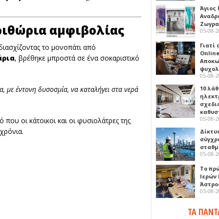
Άγιος 
Αναδρ
Ζωγρα
ριθώρια αμφιβολίας
05-08-
Γιατί
 διασχίζοντας το μονοπάτι από
Online
άρια
, βρέθηκε μπροστά σε ένα σοκαριστικό
Αποκω
ψυχολ
05-08-
10 λάθ
 με έντονη δυσοσμία, να καταλήγει στα νερά
ηλεκτ
σχεδι
καθυσ
05-08-
 που οι κάτοικοι και οι φυσιολάτρες της
χρόνια.
Δίκτυ
σύγχρ
σταθμ
05-08-
Το πρ
Ιερών
Άστρο
05-08-
ΤΑ ΠΑΝΤ