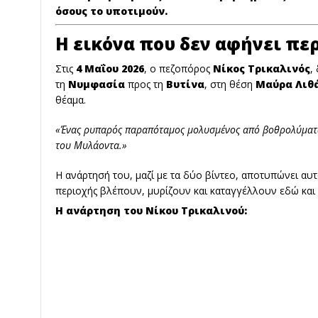
όσους το υποτιμούν.
Η εικόνα που δεν αφήνει πε
Στις
4 Μαΐου 2026
, ο πεζοπόρος
Νίκος Τρικαλινός
,
τη
Νυμφασία
προς τη
Βυτίνα
, στη θέση
Μαύρα Λιθ
θέαμα.
«Ένας ρυπαρός παραπόταμος μολυσμένος από βοθρολύματα,
του Μυλάοντα.»
Η ανάρτησή του, μαζί με τα δύο βίντεο, αποτυπώνει αυτό
περιοχής βλέπουν, μυρίζουν και καταγγέλλουν εδώ και 
Η ανάρτηση του Νίκου Τρικαλινoύ: