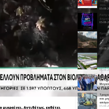
Πολιτ
2026…
05-08-
Party 
Δημητ
05-08-
Πρότα
χρημα
εκατ. 
αποκ
05-08-
Μεγαλ
Ανατρ
Επιχε
Αναγκ
05-08-
Χριστ
το Γη
Μεγαλ
05-08-
Τροχα
και μ
απόγε
05-08-
 μικραίνει. Αντιθέτως, εκθέτει