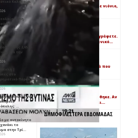
Τετάρτη, 05 Αυγούστου 2026 19:17
ιστικό Καλοκαίρι
18:24 Μεταφορικά το λένε ρε νιόνιο,
2026
που βρήκες εσύ αφορμή…
νεολαίας στη
σάνα!
Εισάγετε το όνομά σας...
2026
Τετάρτη, 05 Αυγούστου 2026 18:24
Τι αγοράκι και κοριτσάκια γράφετε.
Γιατί δεν γράφετε ένα αρσενικό…
ση
τοδότησης 2,65
ευρώ για την
Εισάγετε το όνομά σας...
ατάσ…
Τετάρτη, 05 Αυγούστου 2026 17:41
2026
15:15 Για όλα αυτά τα σωστά που
όπολη |
αναφέρεις μία είναι…
οπές στο
ιρηματικό Πάρκο –
…
Εισάγετε το όνομά σας...
2026
Τετάρτη, 05 Αυγούστου 2026 17:40
ογιαννόπουλος για
15:37 Νομίζω ότι το μπλε δόθηκε. Αν
ροκομείο
ενδιαφέρεσαι πάντως είναι…
όπολης: …
2026
ΔΗΜΟΦΙΛΕΣΤΕΡΑ ΕΒΔΟΜΑΔΑΣ
ίο με αυτοκίνητο
ηχανάκι το
υμα στην Τρί…
2026