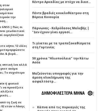
Κέντρο Αρκαδίας με στόχο να διασ…
η στον
ρολογικό
Πέντε βραδιές κουκλοθέατρου στη
ασμό που
Βόρεια Κυνουρία
τερούν την
δοση…
α GNSS | Πώς οι
Πάρνωνας - Κεδρόδασος Μαλεβής |
ονοι γεωδαιτικοί
"Δεν έχουν γίνει εργασί…
οί εκμηδενίζουν
Τι γίνεται με τα τραπεζοκαθίσματα
ετε κήπο; 12 ιδέες
στη Γορτυνία;
α μεταμορφώσετε
όνι & βερά…
50 χρόνια "Ηλιοπούλεια" την Κάτω
Ασέα
ς οπτική ίνα αλλά
τερνετ ακόμα
ει; Το συχνότερο
Μαζεύονται υπογραφές για την
άμεση ολοκλήρωση της
ασφαλτόστρ…
ate ή φυσικό
Τι να προσέξετε
διαλέξετε
ΔΗΜΟΦΙΛΕΣΤΕΡΑ ΜΗΝΑ
ρικές…
 από τη ζωή σε
 82 ετών ο Λάκης
Κάπνα από τις πυρκαγιές της
άς