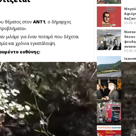
Μεγαλ
Αφιέρ
Καζαν
ου θέματος στον
ΑΝΤ1
, ο δήμαρχος
05-08-
οπροβλήματα».
Νοσοκ
ταν μιλάμε για έναν ποταμό που δέχεται
Έπεσε
ψευδο
μία και χρόνια εγκατάλειψη.
ανακα
05-08-
ουμέντο ευθύνης:
Ικανο
Νότιας
έργο 
05-08-
Όταν 
ήρθε σ
καλεσ
05-08-
Φωτιά
κλεισ
Βυτίν
05-08-
Ο Καρ
επιστ