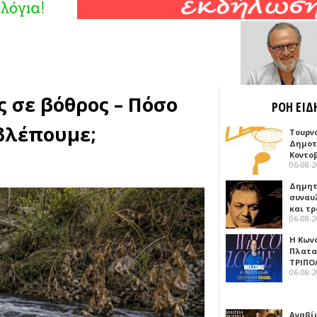
 σε βόθρος – Πόσο
ΡΟΗ ΕΙΔ
 βλέπουμε;
Τουρν
Δημοτ
Κοντο
06-08-
Δημητ
συναυ
και τ
06-08-
Η Κων
Πλατα
ΤΡΙΠΟ
06-08-
Αναβί