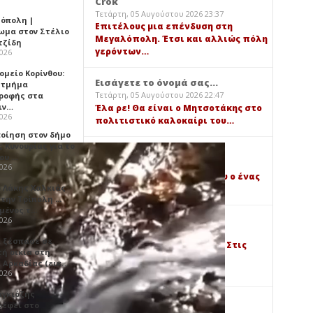
Crok
Τετάρτη, 05 Αυγούστου 2026 23:37
όπολη |
Επιτέλους μια επένδυση στη
ωμα στον Στέλιο
Μεγαλόπολη. Έτσι και αλλιώς πόλη
τζίδη
γερόντων…
2026
ομείο Κορίνθου:
Εισάγετε το όνομά σας...
 τμήμα
Τετάρτη, 05 Αυγούστου 2026 22:47
ροφής στα
ιν…
Έλα ρε! Θα είναι ο Μητσοτάκης στο
2026
πολιτιστικό καλοκαίρι του…
ποίηση στον δήμο
 Κυνουρίας για το
Εισάγετε το όνομά σας...
που …
Τετάρτη, 05 Αυγούστου 2026 19:24
2026
Η κλασική περίπτωση όπου ο ένας
ο Λάκης Χαλκιάς
στους δύο είναι άσχετος…
την Τρίπολη ...
μένος τ…
Εισάγετε το όνομά σας...
2026
Τετάρτη, 05 Αυγούστου 2026 19:23
 ξέσπασε σε
Έχει απόλυτο δίκιο ο 17:41. Στις
τή οικία στη
εκλογές τιμωρία στην
α Αρκαδίας (εικ…
οικογενειοκρατία,…
2026
αγκιόζης
Εισάγετε το όνομά σας...
ρέφει στο