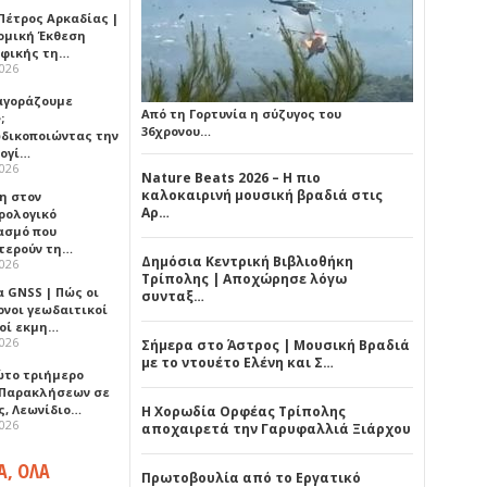
Πέτρος Αρκαδίας |
ομική Έκθεση
φικής τη…
2026
 αγοράζουμε
Από τη Γορτυνία η σύζυγος του
;
36χρονου…
δικοποιώντας την
ογί…
2026
Nature Beats 2026 – Η πιο
καλοκαιρινή μουσική βραδιά στις
η στον
Αρ…
ρολογικό
ασμό που
τερούν τη…
Δημόσια Κεντρική Βιβλιοθήκη
2026
Τρίπολης | Αποχώρησε λόγω
α GNSS | Πώς οι
συνταξ…
ονοι γεωδαιτικοί
οί εκμη…
2026
Σήμερα στο Άστρος | Μουσική Βραδιά
με το ντουέτο Ελένη και Σ…
ώτο τριήμερο
 Παρακλήσεων σε
ς, Λεωνίδιο…
Η Χορωδία Ορφέας Τρίπολης
2026
αποχαιρετά την Γαρυφαλλιά Ξιάρχου
Α, ΟΛΑ
Πρωτοβουλία από το Εργατικό