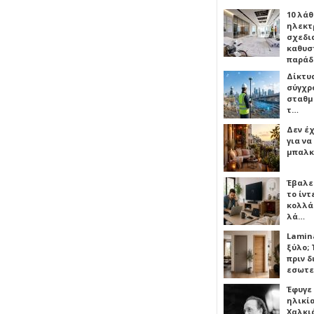
10 λάθ
ηλεκτ
σχεδι
καθυσ
παρά
Δίκτυ
σύγχρ
σταθμ
τ…
Δεν έχ
για ν
μπαλκ
Έβαλε
το ίν
κολλά
λά…
Lamin
ξύλο; 
πριν 
εσωτε
Έφυγε
ηλικία
Χαλκι