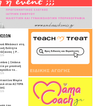
ΗΣΕΩΝ
ουά Μπάσκετ στη
ική Ενότητα
βάζαινας | Ρ…
2026
σάνα | Σπάνια
λία με μουσική
ραγούδια το…
2026
σταντίνα Μαρία
νιά στον ΑΣΤΕΡΑ
ΛΗΣ
2026
ωση του