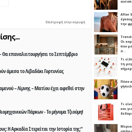
αυτοπ
After 
έγκαυμ
Επιστροφή στην κορυφή
την φ
σης...
Trends
Οι κο
που μ
σ…
- Θα επαναλειτουργήσει το Σεπτέμβριο
Τι είδ
τη με
σήμερ
ούν άμεσα το Λιβαδάκι Γορτυνίας
Πόσο 
γήπεδο
ενού – Λίμνης – Ματίου έχει αφεθεί στην
Τι είν
και γι
ιομηχανικών Πάρκων - Το μήνυμα Τζιούμη!
δεδομ
Μερικ
ς: Η Αρκαδία Στερείται την Ιστορία της;"
μπάνιο