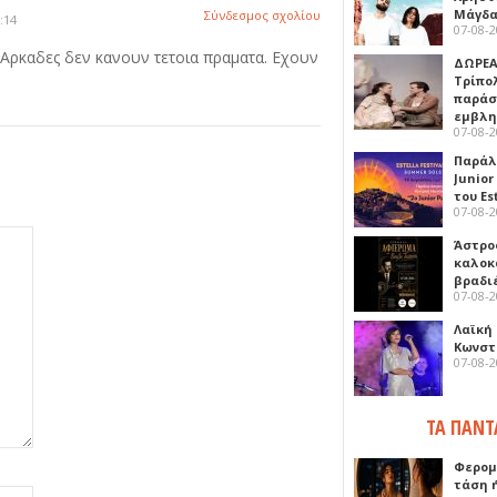
Μάγδα
Σύνδεσμος σχολίου
:14
07-08-
ι Αρκαδες δεν κανουν τετοια πραματα. Εχουν
ΔΩΡΕΑ
Τρίπο
παράσ
εμβλ
07-08-
Παράλ
Junior
του Es
07-08-
Άστρος
καλοκ
βραδι
07-08-
Λαϊκή
Κωνστα
07-08-
ΤΑ ΠΑΝΤ
Φερομ
τάση 