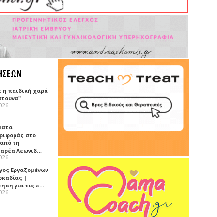
ΗΣΕΩΝ
ς η παιδική χαρά
άτουνα"
2026
ματα
ριφοράς στο
 από τη
αρέα Λεωνιδ…
2026
γος Εργαζομένων
ρκαδίας |
τηση για τις ε…
2026