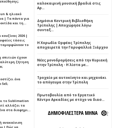
εποίθησης;
καλοκαιρινή μουσική βραδιά στις
Αρ…
Sun & ηλιακό
α | Τα πάντα για
Δημόσια Κεντρική Βιβλιοθήκη
ροντίδα και τη…
Τρίπολης | Αποχώρησε λόγω
συνταξ…
 κουζίνας 2026 |
ρυφαίες τάσεις
Η Χορωδία Ορφέας Τρίπολης
εταμορφώνουν το
αποχαιρετά την Γαρυφαλλιά Ξιάρχου
η σπιτιών έχουν
Νέες μονοδρομήσεις από την Κυριακή
γαλύτερη ζήτηση
στην Τρίπολη - Η λίστα με…
α;
Τροχαίο με αυτοκίνητο και μηχανάκι
κοστίζει ένα
το απόγευμα στην Τρίπολη
 5x5;
Πρωτοβουλία από το Εργατικό
Κέντρο Αρκαδίας με στόχο να διασ…
αι το Sublimation
ατί αλλάζει τα
ένα στα διαφημι…
ΔΗΜΟΦΙΛΕΣΤΕΡΑ ΜΗΝΑ
ή ανακαίνιση
υ | Πώς να