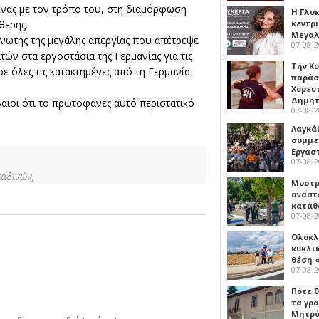
ένας με τον τρόπο του, στη διαμόρφωση
Η Γλυ
θερης.
κεντρ
Μεγαλ
ανωτής της μεγάλης απεργίας που απέτρεψε
07-08-
τών στα εργοστάσια της Γερμανίας για τις
Την Κ
ε όλες τις κατακτημένες από τη Γερμανία
παράσ
Χορευ
Δημη
βαιοι ότι το πρωτοφανές αυτό περιστατικό
07-08-
Λαγκά
συμμε
Εργασ
07-08-
καδινών,
Μυστρ
αναστ
κατάθ
07-08-
Ολοκλ
κυκλι
θέση 
07-08-
Πότε θ
τα γρ
Μητρό