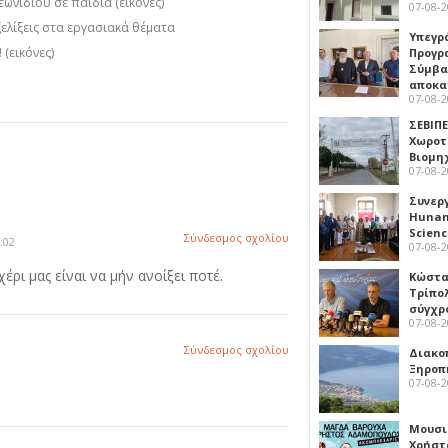
ιδίου σε παιδιά (εικόνες)
07-08-
ελίξεις στα εργασιακά θέματα
Υπεγρ
(εικόνες)
Προγρ
Σύμβα
αποκα
07-08-
ΣΕΒΙΠΕ
Χωροτ
Βιομη
07-08-
Συνερ
Hunan 
Scien
Σύνδεσμος σχολίου
:02
07-08-
ρι μας είναι να μήν ανοίξει ποτέ.
Κώστα
Τρίπο
σύγχρ
07-08-
Σύνδεσμος σχολίου
Διακο
Ξηροπ
07-08-
Μουσι
Χρήστ