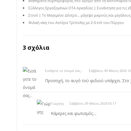
Μαθήματα συμπεριφοράς στο δρόμο από τη Μοτοπαρέα Λεων
Σύλλογος Εργαζομένων ΟΤΑ Αρκαδίας | Συνάντηση για τις εξ
Στενό | Το Μαγεμένο Δέντρο… μάγεψε μικρούς και μεγάλους! 
Φιλική νίκη του Αστέρα Τρίπολης με 2-0 επί του Πύργου
3 σχόλια
Εισάγετε το όνομά σας...
Σάββατο, 09 Μαϊος 2026 12
Προσοχή, το αυγό τού φιδιού υπάρχει. Στο χέ
Γιώργης
Σάββατο, 09 Μαϊος 2026 05:17
Κάμερες και φωτισμός....