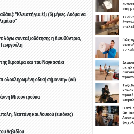
ανανε
σας μ
άκι): "Κλειστή για έξι (6) μήνες. Ακόμα να
Τι είν
λιμάκιο"
έπιπλο
επιλέ
ε λόγω συνταξιοδότησης η Διευθύντρια,
Πώς πρ
 Γεωργούλη
σωστή
το καλ
 της Χιροσίμα και του Ναγκασάκι
Διακο
με ηλ
αυτοκ
προετ
αι ολοκληρωμένη οδική σήμανση» (vd)
Ταξίδ
καλοκ
προσέξ
Γιάννη Μπουντρούκα
ασφαλ
Γιατί
πολη, Νεστάνη και Λουκού (εικόνες)
Online
Αποκω
ψυχολ
του Λεβιδίου