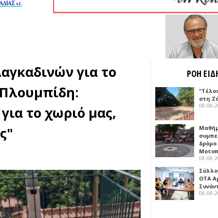
Λαγκαδινών για το
ΡΟΗ ΕΙΔ
 Πλουμπίδη:
"Τέλο
στη Ζ
08-08-
για το χωριό μας,
ς"
Μαθή
συμπε
δρόμο
Μοτοπ
08-08-
Σύλλο
ΟΤΑ Α
Συνάν
08-08-