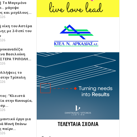
 | Το Μαγεμένο
ο… μάγεψε
ύς και μεγάλους…
2026
ή νίκη του Αστέρα
ης με 2-0 επί του
υ
2026
ηνοκαναδέζα
ίνα Βασιλούνη
ΑΣΤΕΡΑ ΤΡΙΠΟΛΗ…
2026
υλλήψεις το
 στην Τρίπολη
2026
τος: "Κλειστά
ία στην Κυνουρία,
ισμ…
2026
μαντικό έργο για
ΤΕΛΕΥΤΑΙΑ ΣΧΟΛΙΑ
ερά Μονή Επάνω
ς παίρν…
2026