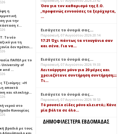
Παρασκευή, 07 Αυγούστου 2026 23:42
2026
Όσο για τον καθαρισμό της Ε.Ο.
,προφανώς εννοούσες τα ξερόχορτα,
άφη η
αμματική
…
ση για την
τάσταση τ…
Εισάγετε το όνομά σας...
2026
Παρασκευή, 07 Αυγούστου 2026 20:14
Τ: Το νέο
17:21 Όχι πάντως τα ντουγάνια σαν
αξικό για τη
και σένα. Για να…
χανία δεν πρέπει…
2026
Εισάγετε το όνομά σας...
γασία ΠΑΠΕΛ με το
Παρασκευή, 07 Αυγούστου 2026 19:33
University of
ce and …
Λειτούργησε μόνο για 20 μέρες και
2026
χρειαζότανε συντήρηση συντήρηση;;;
Τι…
ς Τζιούμης: «Η
λη αποκτά
ονη και ολοκληρ…
Εισάγετε το όνομά σας...
2026
Παρασκευή, 07 Αυγούστου 2026 18:53
Τό μουσείο είδες μόνο κλειστό;; Κάνε
πή νερού στο
μία βόλτα σε όλο…
ήγαδο Κυνουρίας
2026
ΔΗΜΟΦΙΛΕΣΤΕΡΑ ΕΒΔΟΜΑΔΑΣ
κή βραδιά με τους
ο Αδαμόπουλο και