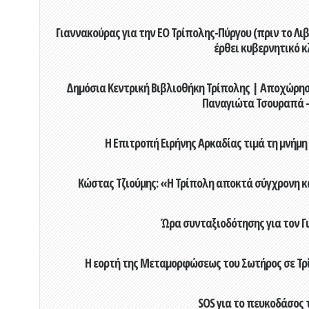
Γιαννακούρας για την EO Τρίπολης-Πύργου (πριν το Λιβαδ
έρθει κυβερνητικό κ
Δημόσια Κεντρική Βιβλιοθήκη Τρίπολης | Αποχώρησ
Παναγιώτα Τσουραπά -
Η Επιτροπή Ειρήνης Αρκαδίας τιμά τη μνήμη
Κώστας Τζιούμης: «Η Τρίπολη αποκτά σύγχρονη κ
Ώρα συνταξιοδότησης για τον 
Η εορτή της Μεταμορφώσεως του Σωτήρος σε Τρί
SOS για το πευκοδάσος 