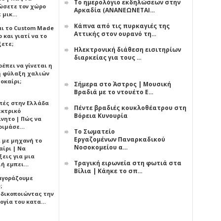
Το ημερολόγιο εκδηλώσεων στην
ώσετε τον χώρο
Αρκαδία (ΑΝΑΝΕΩΝΕΤΑΙ…
ε μικ…
Κάπνα από τις πυρκαγιές της
αι το Custom Made
Αττικής στον ουρανό τη…
 και γιατί να το
ξετε;
Ηλεκτρονική διάθεση εισιτηρίων
διαρκείας για τους …
έπει να γίνεται η
 φύλαξη χαλιών
οκαίρι;
Σήμερα στο Άστρος | Μουσική
Βραδιά με το ντουέτο Ε…
πές στην Ελλάδα
Πέντε βραδιές κουκλοθέατρου στη
εκτρικό
Βόρεια Κυνουρία
ίνητο | Πώς να
οιμάσε…
Το Σωματείο
Εργαζομένων Παναρκαδικού
ι με μηχανή το
Νοσοκομείου α…
αίρι | Να
εις για μια
Τραγική ειρωνεία στη φωτιά στα
ή εμπει…
Βίλια | Κάηκε το σπ…
 αγοράζουμε
;
δικοποιώντας την
ογία του κατα…