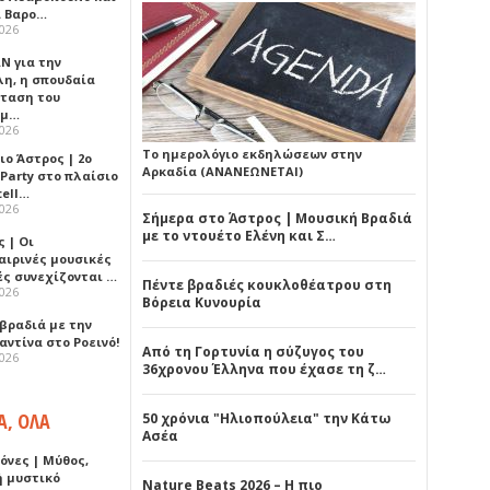
 Βαρο…
2026
Ν για την
λη, η σπουδαία
ταση του
ημ…
2026
Το ημερολόγιο εκδηλώσεων στην
ιο Άστρος | 2ο
Αρκαδία (ΑΝΑΝΕΩΝΕΤΑΙ)
 Party στο πλαίσιο
tell…
2026
Σήμερα στο Άστρος | Μουσική Βραδιά
με το ντουέτο Ελένη και Σ…
 | Οι
αιρινές μουσικές
ές συνεχίζονται …
Πέντε βραδιές κουκλοθέατρου στη
2026
Βόρεια Κυνουρία
 βραδιά με την
ντίνα στο Ροεινό!
Από τη Γορτυνία η σύζυγος του
2026
36χρονου Έλληνα που έχασε τη ζ…
Α, ΟΛΑ
50 χρόνια "Ηλιοπούλεια" την Κάτω
Ασέα
όνες | Μύθος,
ή μυστικό
Nature Beats 2026 – Η πιο