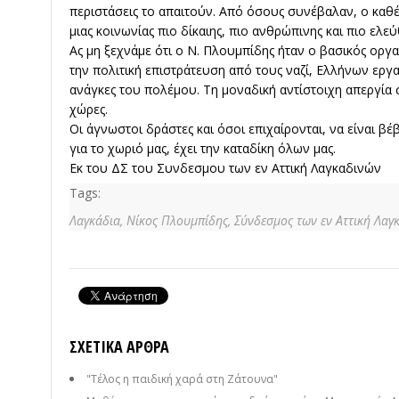
περιστάσεις το απαιτούν. Από όσους συνέβαλαν, ο καθ
μιας κοινωνίας πιο δίκαιης, πιο ανθρώπινης και πιο ελεύ
Ας μη ξεχνάμε ότι ο Ν. Πλουμπίδης ήταν ο βασικός οργ
την πολιτική επιστράτευση από τους ναζί, Ελλήνων εργα
ανάγκες του πολέμου. Τη μοναδική αντίστοιχη απεργία σ
χώρες.
Οι άγνωστοι δράστες και όσοι επιχαίρονται, να είναι βέ
για το χωριό μας, έχει την καταδίκη όλων μας.
Εκ του ΔΣ του Συνδεσμου των εν Αττική Λαγκαδινών
Tags:
Λαγκάδια,
Νίκος Πλουμπίδης,
Σύνδεσμος των εν Αττική Λαγ
ΣΧΕΤΙΚΆ ΆΡΘΡΑ
"Τέλος η παιδική χαρά στη Ζάτουνα"