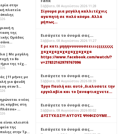
Fank
κερία στην
Σάββατο, 08 Αυγούστου 2026 11:28
ική πλατεία
Σίγουρα μια μεγάλη καλλιτέχνις
όπολης
αγαπητή σε πολύ κόσμο. Αλλά
2026
μήπως…
υριακή η
ταση της
Εισάγετε το όνομά σας...
τικής Ομάδας
Σάββατο, 08 Αυγούστου 2026 11:27
τσάνα…
Ε ρε κατι μηηηνυυυυυσεειιιςςςςςςςς
2026
χαχαχαχαχαχαχχαχαχα
δια | Με μεγάλη
https://www.facebook.com/watch/?
τοχή το 8ο
v=27832162979767096
τήριο της τέχ…
2026
Εισάγετε το όνομά σας...
άς |11 μήνες με
Σάββατο, 08 Αυγούστου 2026 08:39
ολή για ψευδή
Έργο Παυλή και αυτό ,διαλυσατε την
εση στον 5…
2026
εργολαβία και το ξαναφτιαχνετε…
ηρώνεται ο νέος
κός κόμβος στη
Εισάγετε το όνομά σας...
«Πλάτσα» …
Σάββατο, 08 Αυγούστου 2026 00:02
2026
ΔΥΣΤΥΧΩΣ!!! ΑΥΤΟΥΣ ΨΗΦΙΖΟΥΜΕ...
α είναι κλειστά
αφεία της
Εισάγετε το όνομά σας...
πολης στην Τρ…