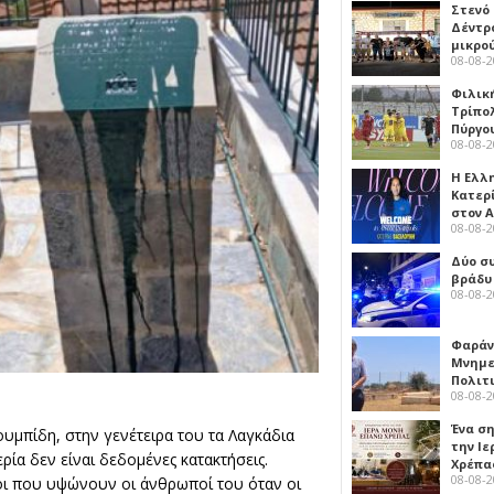
Στενό
Δέντρ
μικρο
08-08-
Φιλικ
Τρίπολ
Πύργο
08-08-
Η Ελλ
Κατερ
στον 
08-08-
Δύο σ
βράδυ
08-08-
Φαράν
Μνημε
Πολιτ
08-08-
Ένα ση
μπίδη, στην γενέτειρα του τα Λαγκάδια
την Ι
ερία δεν είναι δεδομένες κατακτήσεις.
Χρέπα
08-08-
πόι που υψώνουν οι άνθρωποί του όταν οι