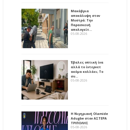
Μακάβρια
αποκάλυψη στον
Μυστρά: Την
Παρασκευή
απολογείτ…
05-08-2026
Έβαλες οπτική ίνα
αλλά το ίντερνετ
ακόμα κολλάει; Το
συ…
05-08-2026
Η Νιγηριανή Olamide
Adugbe στον ΑΣΤΕΡΑ
ΤΡΙΠΟΛΗΣ
05-08-2026