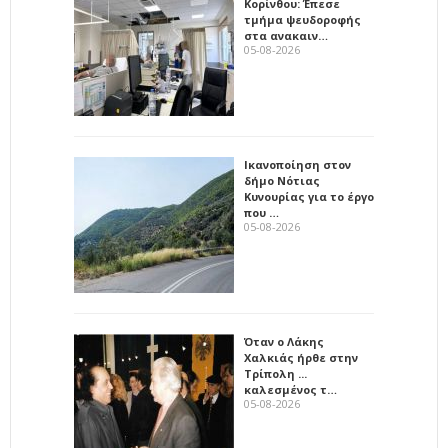
Κορίνθου: Έπεσε
τμήμα ψευδοροφής
στα ανακαιν…
05-08-2026
Ικανοποίηση στον
δήμο Νότιας
Κυνουρίας για το έργο
που …
05-08-2026
Όταν ο Λάκης
Χαλκιάς ήρθε στην
Τρίπολη ...
καλεσμένος τ…
05-08-2026