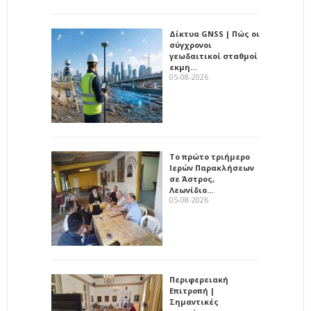
Δίκτυα GNSS | Πώς οι
σύγχρονοι
γεωδαιτικοί σταθμοί
εκμη…
05-08-2026
Το πρώτο τριήμερο
Ιερών Παρακλήσεων
σε Άστρος,
Λεωνίδιο…
05-08-2026
Περιφερειακή
Επιτροπή |
Σημαντικές