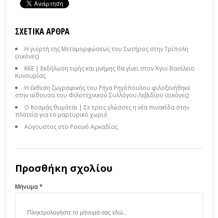
ΣΧΕΤΙΚΆ ΆΡΘΡΑ
Η γιορτή της Μεταμορφώσεως του Σωτήρος στην Τρίπολη
(εικόνες)
ΚΚΕ | Εκδήλωση τιμής και μνήμης θα γίνει στον Άγιο Βασίλειο
Κυνουρίας
Η έκθεση ζωγραφικής του Ρήγα Ρηγόπουλου φιλοξενήθηκε
στην αίθουσα του Φιλοτεχνικού Συλλόγου Λεβιδίου (εικόνες)
Ο Κοσμάς θυμάται | Σε τρεις γλώσσες η νέα πινακίδα στην
πλατεία για το μαρτυρικό χωριό
Αύγουστος στο Ροεινό Αρκαδίας
Προσθήκη σχολίου
Μήνυμα *