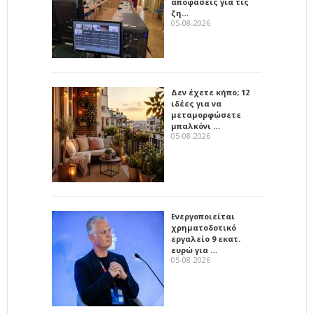
αποφάσεις για τις
ζη…
05-08-2026
Δεν έχετε κήπο; 12
ιδέες για να
μεταμορφώσετε
μπαλκόνι …
05-08-2026
Ενεργοποιείται
χρηματοδοτικό
εργαλείο 9 εκατ.
ευρώ για …
05-08-2026