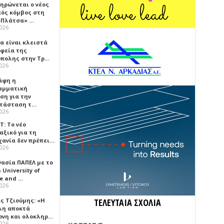
ηρώνεται ο νέος
κός κόμβος στη
«Πλάτσα» …
2026
α είναι κλειστά
αφεία της
πολης στην Τρ…
2026
άφη η
αμματική
ση για την
τάσταση τ…
2026
Τ: Το νέο
αξικό για τη
χανία δεν πρέπει…
2026
γασία ΠΑΠΕΛ με το
University of
ce and …
2026
ς Τζιούμης: «Η
ΤΕΛΕΥΤΑΙΑ ΣΧΟΛΙΑ
λη αποκτά
ονη και ολοκληρ…
2026