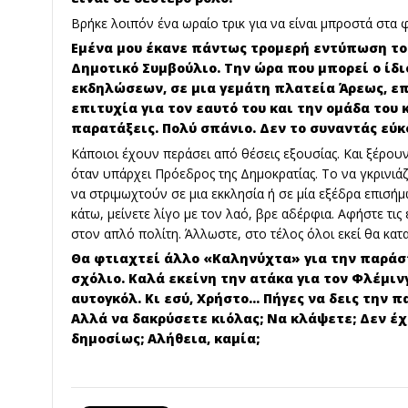
Βρήκε λοιπόν ένα ωραίο τρικ για να είναι μπροστά στα 
Εμένα μου έκανε πάντως τρομερή εντύπωση το
Δημοτικό Συμβούλιο. Την ώρα που μπορεί ο ίδι
εκδηλώσεων, σε μια γεμάτη πλατεία Άρεως, επ
επιτυχία για τον εαυτό του και την ομάδα του 
παρατάξεις. Πολύ σπάνιο. Δεν το συναντάς εύκ
Κάποιοι έχουν περάσει από θέσεις εξουσίας. Και ξέρου
όταν υπάρχει Πρόεδρος της Δημοκρατίας. Το να γκρινι
να στριμωχτούν σε μια εκκλησία ή σε μία εξέδρα επισήμω
κάτω, μείνετε λίγο με τον λαό, βρε αδέρφια. Αφήστε τις
στον απλό πολίτη. Άλλωστε, στο τέλος όλοι εκεί θα καταλ
Θα φτιαχτεί άλλο «Καληνύχτα» για την παράστ
σχόλιο. Καλά εκείνη την ατάκα για τον Φλέμιν
αυτογκόλ. Κι εσύ, Χρήστο… Πήγες να δεις την π
Αλλά να δακρύσετε κιόλας; Να κλάψετε; Δεν έχ
δημοσίως; Αλήθεια, καμία;