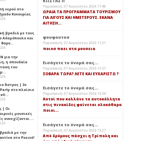
ΚΩΣΤΑΣ Π
Παρασκευή, 07 Αυγούστου 2026 17:48
πή νερού στο
ΩΡΑΙΑ ΤΑ ΠΡΟΓΡΑΜΜΑΤΑ ΤΟΥΡΙΣΜΟΥ
ήγαδο Κυνουρίας
ΓΙΑ ΛΙΓΟΥΣ ΚΑΙ ΗΜΕΤΕΡΟΥΣ. ΕΚΑΝΑ
2026
ΑΙΤΗΣΗ…
κή βραδιά με τους
φουφουτοσ
ο Αδαμόπουλο και
Παρασκευή, 07 Αυγούστου 2026 17:21
 Βαρο…
2026
ποιοσ παει στα μουσεια
Ν για την
λη, η σπουδαία
Εισάγετε το όνομά σας...
ταση του
Παρασκευή, 07 Αυγούστου 2026 15:57
ημ…
ΣΟΒΑΡΑ ΤΩΡΑ? ΛΕΤΕ ΚΑΙ ΕΥΧΑΡΙΣΤΩ ?
2026
ιο Άστρος | 2ο
Εισάγετε το όνομά σας...
 Party στο πλαίσιο
Παρασκευή, 07 Αυγούστου 2026 15:54
tell…
Αυτοί που κολλάνε τα αυτοκόλλητα
2026
στις πινακίδες φαίνεται ολοκάθαρα
 | Οι
ποιοι…
αιρινές μουσικές
ές συνεχίζονται …
2026
Εισάγετε το όνομά σας...
Παρασκευή, 07 Αυγούστου 2026 15:27
 βραδιά με την
Από δρόμους πάσχει η Τρίπολη και
ντίνα στο Ροεινό!