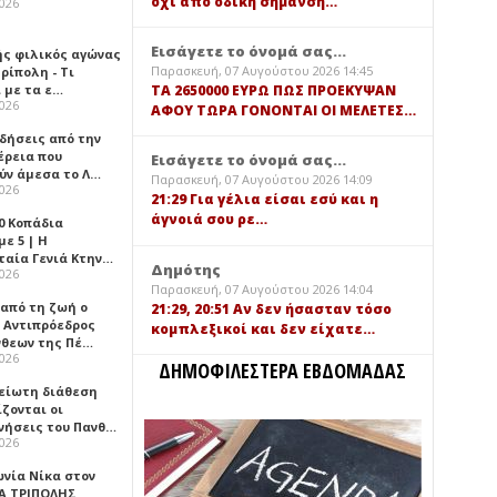
όχι από οδική σήμανση…
2026
Εισάγετε το όνομά σας...
ής φιλικός αγώνας
Παρασκευή, 07 Αυγούστου 2026 14:45
ρίπολη - Τι
 με τα ε…
TA 2650000 ΕΥΡΩ ΠΩΣ ΠΡΟΕΚΥΨΑΝ
2026
ΑΦΟΥ ΤΩΡΑ ΓΟΝΟΝΤΑΙ ΟΙ ΜΕΛΕΤΕΣ…
ιδήσεις από την
έρεια που
Εισάγετε το όνομά σας...
ύν άμεσα το Λ…
Παρασκευή, 07 Αυγούστου 2026 14:09
2026
21:29 Για γέλια είσαι εσύ και η
άγνοιά σου ρε…
0 Κοπάδια
ε 5 | Η
ταία Γενιά Κτην…
Δημότης
2026
Παρασκευή, 07 Αυγούστου 2026 14:04
 από τη ζωή ο
21:29, 20:51 Αν δεν ήσασταν τόσο
 Αντιπρόεδρος
κομπλεξικοί και δεν είχατε…
νθεων της Πέ…
2026
ΔΗΜΟΦΙΛΕΣΤΕΡΑ ΕΒΔΟΜΑΔΑΣ
είωτη διάθεση
ζονται οι
νήσεις του Πανθ…
2026
ωνία Νίκα στον
Α ΤΡΙΠΟΛΗΣ