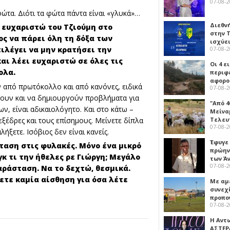
07-08-
φώτα. Διότι τα φώτα πάντα είναι «γλυκά»…
Διεθν
 ευχαριστώ του Τζιούμη στο
στην Τ
ος να πάρει όλη τη δόξα των
ισχύει
07-08-
ιλέγει να μην κρατήσει την
και λέει ευχαριστώ σε όλες τις
Οι 4 ε
ολα.
περιφ
αφορο
ν από πρωτόκολλο και από κανόνες, ειδικά
07-08-
άζουν και να δημιουργούν προβλήματα για
"Από 4
ν, είναι αδικαιολόγητο. Και στο κάτω –
Μείναμ
 εξέδρες και τους επίσημους. Μείνετε δίπλα
Τελευ
07-08-
ήξετε. Ισόβιος δεν είναι κανείς.
Έφυγε
αση στις φυλακές. Μόνο ένα μικρό
πρώην
γκ τι την ήθελες ρε Γιώργη; Μεγάλο
των Ά
07-08-
αράσταση. Να το δεχτώ, θεσμικά.
ετε καμία αίσθηση για όσα λέτε
Με αμ
συνεχί
προπο
07-08-
Η Αντ
ΑΣΤΕΡ