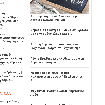
2026
ιτυχία
Το ημερολόγιο εκδηλώσεων στην
ατοποιήθηκε η
Αρκαδία (ΑΝΑΝΕΩΝΕΤΑΙ)
ή Νύχτα» στη
λό…
2026
Σήμερα στο Άστρος | Μουσική Βραδιά
με το ντουέτο Ελένη και Σ…
σταση
ρτυρίας από τους
κούς πυροσβέστες
Από τη Γορτυνία η σύζυγος του
36χρονου Έλληνα που έχασε τη ζ…
2026
ς οδηγός
γού στην εθνική
Πέντε βραδιές κουκλοθέατρου στη
πάρτης - Τρίπολ…
Βόρεια Κυνουρία
2026
ήμου Τρίπολης |
Nature Beats 2026 – Η πιο
λή αιτήσεων για
καλοκαιρινή μουσική βραδιά στις
όγραμμα …
Αρ…
2026
50 χρόνια "Ηλιοπούλεια" την Κάτω
Α, ΟΛΑ
Ασέα
όνες | Μύθος,