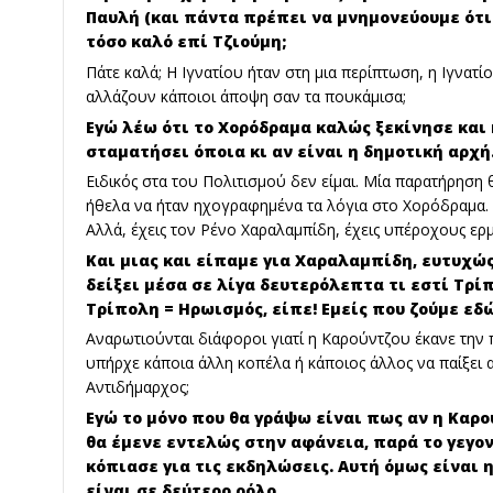
Παυλή (και πάντα πρέπει να μνημονεύουμε ότι 
τόσο καλό επί Τζιούμη;
Πάτε καλά; Η Ιγνατίου ήταν στη μια περίπτωση, η Ιγνατί
αλλάζουν κάποιοι άποψη σαν τα πουκάμισα;
Εγώ λέω ότι το Χορόδραμα καλώς ξεκίνησε και 
σταματήσει όποια κι αν είναι η δημοτική αρχή
Ειδικός στα του Πολιτισμού δεν είμαι. Μία παρατήρηση
ήθελα να ήταν ηχογραφημένα τα λόγια στο Χορόδραμα. Δ
Αλλά, έχεις τον Ρένο Χαραλαμπίδη, έχεις υπέροχους ερμ
Και μιας και είπαμε για Χαραλαμπίδη, ευτυχώς
δείξει μέσα σε λίγα δευτερόλεπτα τι εστί Τρ
Τρίπολη = Ηρωισμός, είπε! Εμείς που ζούμε εδ
Αναρωτιούνται διάφοροι γιατί η Καρούντζου έκανε την 
υπήρχε κάποια άλλη κοπέλα ή κάποιος άλλος να παίξει α
Αντιδήμαρχος;
Εγώ το μόνο που θα γράψω είναι πως αν η Καρο
θα έμενε εντελώς στην αφάνεια, παρά το γεγον
κόπιασε για τις εκδηλώσεις. Αυτή όμως είναι 
είναι σε δεύτερο ρόλο.