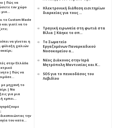
υ | Πώς να
ώσετε τον χώρο
Ηλεκτρονική διάθεση εισιτηρίων
ε μικ…
διαρκείας για τους …
αι το Custom Made
 και γιατί να το
Τραγική ειρωνεία στη φωτιά στα
ξετε;
Βίλια | Κάηκε το σπ…
έπει να γίνεται η
Το Σωματείο
 φύλαξη χαλιών
Εργαζομένων Παναρκαδικού
οκαίρι;
Νοσοκομείου α…
Νέος Διάκονος στην Ιερά
πές στην Ελλάδα
Μητρόπολη Μαντινείας και Κ…
εκτρικό
ίνητο | Πώς να
SOS για το πευκοδάσος του
οιμάσε…
Λεβιδίου
ι με μηχανή το
αίρι | Να
εις για μια
ή εμπει…
 αγοράζουμε
;
δικοποιώντας την
ογία του κατα…