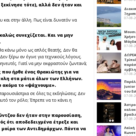
ξεκίνησε τότε), αλλά δεν ήταν και
Διακο
Ξηροπ
07-08-
ου και στην άλλη. Πως είναι δυνατόν να
Μουσι
καλώς συνεχίζεται. Και να μην
Χρήστ
.
Μάγδα
07-08-
 θα κάνω μόνο ως απλός θεατής. Δεν θα
ΔΩΡΕΑ
εν ξέρω αν έγινε για τεχνικούς λόγους.
Τρίπο
ηνευτές. Γιατί να μην εκφραστούν ζωντανά;
παράσ
εμβλ
 που ήρθε ένας Θρακιώτης για να
07-08-
ίπολη στα μάτια όλων των Ελλήνων.
Παράλ
ώ ακόμα το «ψάχνουμε».
Junior
του Es
παρουσιάστρια σε όλες τις εκδηλώσεις; Δεν
07-08-
υτό τον ρόλο; Έπρεπε να το κάνει η
Άστρος
καλοκ
βραδι
ύντζου δεν ήταν στην παρουσίαση,
07-08-
ός ότι αποδεδειγμένα έτρεξε και
Λαϊκή
η μοίρα των Αντιδημάρχων. Πάντα να
Κωνστα