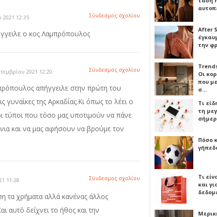
τάση 
αυτοπ
Σύνδεσμος σχολίου
 2021 12:35
After 
πήγγειλε ο κος Λαμπρόπουλος
έγκαυμ
την φ
Trends
Σύνδεσμος σχολίου
πτεμβρίου 2021 12:20
Οι κο
που μ
μπρόπουλος απήγγειλε στην πρώτη του
σ…
ις γυναίκες της Αρκαδίας.Κι όπως το λέει ο
Τι είδ
τη με
 οι τύποι που τόσο μας υποτιμούν να πάνε
σήμερ
όνια και να μας αφήσουν να βρούμε τον
Πόσο 
γήπεδο
Τι είν
Σύνδεσμος σχολίου
21 11:28
και γι
δεδομ
υση τα χρήματα αλλά κανένας άλλος
ι αυτό δείχνει το ήθος και την
Μερικ