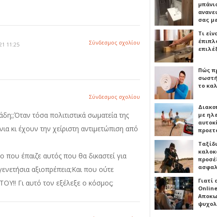
μπάνιο
ανανε
σας μ
Τι είν
έπιπλο
Σύνδεσμος σχολίου
21 11:25
επιλέ
Πώς πρ
σωστή
το καλ
Σύνδεσμος σχολίου
Διακο
άδη;;Όταν τόσα πολιτιστικά σωματεία της
με ηλ
αυτοκ
ια κι έχουν την χείριστη αντιμετώπιση από
προετ
Ταξίδ
καλοκ
ο που έπαιζε αυτός που θα δικαστεί για
προσέξ
ασφαλ
νετήσια αξιοπρέπεια;Και που ούτε
Γιατί
ΟΥ!! Γι αυτό τον εξέλεξε ο κόσμος;
Online
Αποκω
ψυχολ