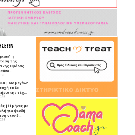
ΗΣΕΩΝ
υριακή η
ταση της
τικής Ομάδας
τσάνα…
2026
δια | Με μεγάλη
τοχή το 8ο
τήριο της τέχ…
2026
άς |11 μήνες με
ολή για ψευδή
εση στον 5…
2026