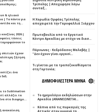
Δημόσια Κεντρική Βιβλιοθήκη
ή μυστικό
Τρίπολης | Αποχώρησε λόγω
εποίθησης;
συνταξ…
Sun & ηλιακό
α | Τα πάντα για
Η Χορωδία Ορφέας Τρίπολης
ροντίδα και τη…
αποχαιρετά την Γαρυφαλλιά Ξιάρχου
 κουζίνας 2026 |
Πρωτοβουλία από το Εργατικό
ρυφαίες τάσεις
Κέντρο Αρκαδίας με στόχο να διασ…
εταμορφώνουν το
Πάρνωνας - Κεδρόδασος Μαλεβής |
η σπιτιών έχουν
"Δεν έχουν γίνει εργασί…
γαλύτερη ζήτηση
α;
Τι γίνεται με τα τραπεζοκαθίσματα
στη Γορτυνία;
κοστίζει ένα
 5x5;
ΔΗΜΟΦΙΛΕΣΤΕΡΑ ΜΗΝΑ
αι το Sublimation
Το ημερολόγιο εκδηλώσεων στην
ατί αλλάζει τα
Αρκαδία (ΑΝΑΝΕΩΝΕΤΑΙ…
ένα στα διαφημι…
Κάπνα από τις πυρκαγιές της
ή ανακαίνιση
Αττικής στον ουρανό τη…