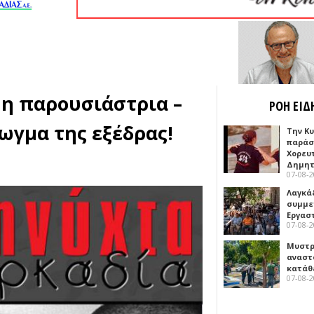
 η παρουσιάστρια –
ΡΟΗ ΕΙΔ
ωγμα της εξέδρας!
Την Κ
παράσ
Χορευ
Δημη
07-08-
Λαγκά
συμμε
Εργασ
07-08-
Μυστρ
αναστ
κατάθ
07-08-