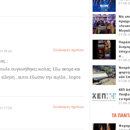
07-08-
Με επ
πραγμ
«Λευκ
Μεγα
07-08-
Παρά
διαμα
Σύνδεσμος σχολίου
21 18:26
εποχι
σ…
07-08-
ς; ;
Νεκρό
υλε συγκινήθηκες κιολας; Εδω ακομα και
φορτη
ίδηση , αυτοι έδωσαν την αιγίδα , λεφτα
οδό Σ
07-08-
ΚΕΠ Δ
Υποβο
το πρ
07-08-
Σύνδεσμος σχολίου
21 17:24
ΤΑ ΠΑΝΤ
Φερομ