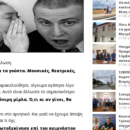
Ολοκλ
κυκλι
θέση 
07-08-
Πότε θ
τα γρ
Μητρό
07-08-
Υπεγρ
Προγρ
Σύμβα
αποκα
Άλωση.
07-08-
τα γούστα. Μουσικές, θεατρικές,
ΣΕΒΙΠΕ
Χωροτ
Βιομη
 παρακολούθησε, σίγουρα αγάπησε λίγο
07-08-
. Αυτό είναι άλλωστε το σημαντικότερο.
Συνερ
Hunan 
νιμη μίρλα. Ό,τι κι αν γίνει, θα
Scien
07-08-
νο στο αρνητικό; Και γιατί να έχουμε άποψη
Κώστα
 τι όχι;
Τρίπο
σύγχρ
ρωτοξεκίνησε επί του αειμνήστου
07-08-