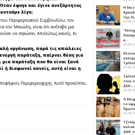
 Όταν έφυγε και έγινε ανεξάρτητος
Η Επι
ρευτούμε λίγο;
Αρκαδ
της Χ
 του Περιφερειακού Συμβουλίου, τον
06-08-
για τον Μανώλη, είναι ότι ανέλαβε μια
"Strin
ούσε να σηκώσει. Απολύτως κανείς. Κι
Παναγ
κ…
06-08-
καλή οργάνωση, παρά τις απώλειες
Κλείν
 ενεργή παράταξη, παίρνει θέση για
κολυμ
ι μια παράταξη που θα είναι ξανά
Τρίπο
06-08-
 ή διαφωνεί κανείς, αυτή είναι η
Τρίπο
τους 
ά υποψήφιος Περιφερειάρχης. Αυτό προκύπτει,
ΔΕΗ –
06-08-
Ο Επι
το οφφ
Πρωτο
06-08-
Τζιού
καλοκ
ΔΑΚ: 