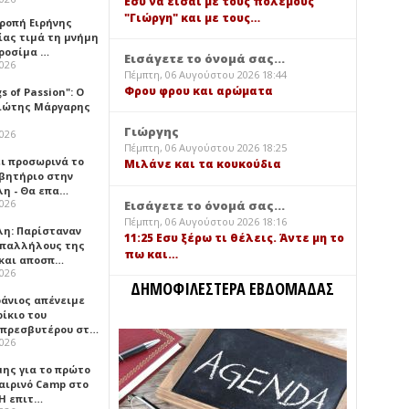
Εσύ να είσαι με τους πολέμους
"Γιώργη" και με τους…
τροπή Ειρήνης
ίας τιμά τη μνήμη
ιροσίμα …
Εισάγετε το όνομά σας...
2026
Πέμπτη, 06 Αυγούστου 2026 18:44
Φρου φρου και αρώματα
gs of Passion": Ο
ιώτης Μάργαρης
Γιώργης
2026
Πέμπτη, 06 Αυγούστου 2026 18:25
ει προσωρινά το
Μιλάνε και τα κουκούδια
βητήριο στην
λη - Θα επα…
2026
Εισάγετε το όνομά σας...
Πέμπτη, 06 Αυγούστου 2026 18:16
λη: Παρίσταναν
11:25 Εσυ ξέρω τι θέλεις. Άντε μη το
υπαλλήλους της
πω και…
 και αποσπ…
2026
ΔΗΜΟΦΙΛΕΣΤΕΡΑ ΕΒΔΟΜΑΔΑΣ
φάνιος απένειμε
ίκιο του
πρεσβυτέρου στ…
2026
μης για το πρώτο
αιρινό Camp στο
«Η επιτ…