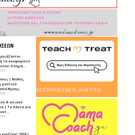
ΗΣΕΩΝ
χρειάζονται
ή τα κουφώματα
ινίου; 6 σημά…
2026
όνες | Μύθος,
ή μυστικό
εποίθησης;
2026
Sun & ηλιακό
α | Τα πάντα για
ροντ…
2026
 κουζίνας 2026 |