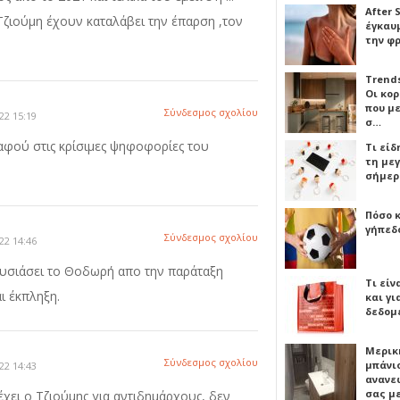
After 
 Τζιούμη έχουν καταλάβει την έπαρση ,τον
έγκαυμ
την φ
Trends
Οι κο
που μ
Σύνδεσμος σχολίου
22 15:19
σ…
 αφού στις κρίσιμες ψηφοφορίες του
Τι είδ
τη με
σήμερ
Πόσο 
γήπεδο
Σύνδεσμος σχολίου
22 14:46
ουσιάσει το Θοδωρή απο την παράταξη
Τι είν
ι έκπληξη.
και γι
δεδομ
Μερικ
Σύνδεσμος σχολίου
μπάνιο
22 14:43
ανανε
σας μ
υ έχει ο Τζιούμης για αντιδημάρχους, δεν