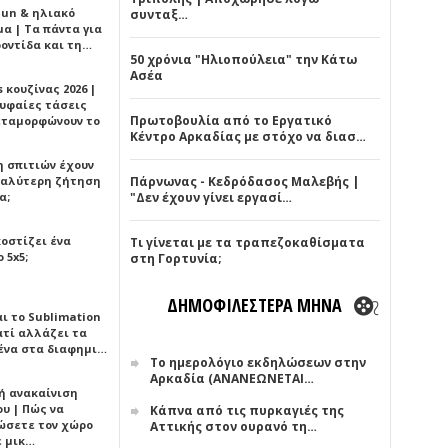
Sun & ηλιακό
συνταξ…
α | Τα πάντα για
ροντίδα και τη…
50 χρόνια "Ηλιοπούλεια" την Κάτω
Ασέα
 κουζίνας 2026 |
ρυφαίες τάσεις
Πρωτοβουλία από το Εργατικό
εταμορφώνουν το
Κέντρο Αρκαδίας με στόχο να διασ…
η σπιτιών έχουν
γαλύτερη ζήτηση
Πάρνωνας - Κεδρόδασος Μαλεβής |
α;
"Δεν έχουν γίνει εργασί…
κοστίζει ένα
Τι γίνεται με τα τραπεζοκαθίσματα
 5x5;
στη Γορτυνία;
ΔΗΜΟΦΙΛΕΣΤΕΡΑ ΜΗΝΑ
αι το Sublimation
ατί αλλάζει τα
ένα στα διαφημι…
Το ημερολόγιο εκδηλώσεων στην
Αρκαδία (ΑΝΑΝΕΩΝΕΤΑΙ…
ή ανακαίνιση
υ | Πώς να
Κάπνα από τις πυρκαγιές της
ώσετε τον χώρο
Αττικής στον ουρανό τη…
ε μικ…