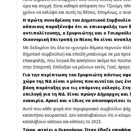
ώρα και στιγμή. Είναι καθαρά απόφαση του Τζιούμη. Μπορ
χρόνο να καλύψει και αυτές τις θέσεις. Επομένως, ο ανα
Η πρώτη συνεδρίαση του Δημοτικού Συμβουλίου
κάποιους παραξένεψε ότι οι επικεφαλής των 
αντιπολίτευσης, ο Σμυρνιώτης και ο Τσιαμούλο
Οικονομική Επιτροπή (ο Νίκος θα είναι αναπλ
Με δεδομένο ότι όλα τα «χοντρά» θέματα περνούν πλέον
δημοτικό συμβούλιο) και επειδή μπαίνουμε σε μια προε
επικεφαλής, που λογικά θα ασκήσουν ακόμα πιο πιεστικ
στην Επιτροπή. Επέλεξαν να μείνουν εκτός. Γιατί, άραγε;
Για την περίπτωση του Σμυρνιώτη πάντως οφε
χώρο της ΝΔ είναι ο μόνος που κινείται (ως έν
βάση παράταξης για τις επόμενες εκλογές. Στ
επιλογή για τη ΝΔ. Είναι πρώην Δήμαρχος και 
ευκαιρία. Αρκεί και ο ίδιος να αποσαφηνίσει τ
Αυτό που κάθε φορά στο περιφερειακό συμβούλιο ψάχ
καταντήσει κουραστικό. Δεν καταλαβαίνουν ότι ο κόσμος
καταλάβουν κάποιοι και κάποιες το 2023.
Τώρα, φταίει ο Οικονόμου. Όταν έβαζε υποψήφ