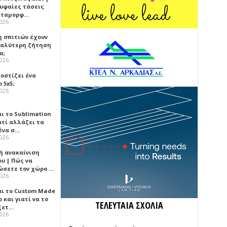
ρυφαίες τάσεις
εταμορφ…
2026
η σπιτιών έχουν
γαλύτερη ζήτηση
α;
2026
κοστίζει ένα
 5x5;
2026
αι το Sublimation
ατί αλλάζει τα
ένα σ…
2026
ή ανακαίνιση
υ | Πώς να
ώσετε τον χώρο …
2026
αι το Custom Made
 και γιατί να το
ΤΕΛΕΥΤΑΙΑ ΣΧΟΛΙΑ
ξετ…
2026