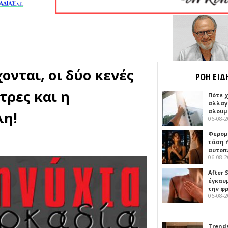
χονται, οι δύο κενές
ΡΟΗ ΕΙΔ
τρες και η
Πότε 
αλλαγ
αλουμ
λη!
06-08-
Φερομ
τάση 
αυτοπ
06-08-
After 
έγκαυμ
την φ
06-08-
Trends