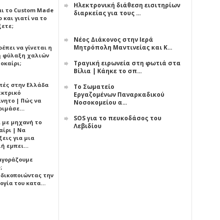
Ηλεκτρονική διάθεση εισιτηρίων
αι το Custom Made
διαρκείας για τους …
 και γιατί να το
ξετε;
Νέος Διάκονος στην Ιερά
Μητρόπολη Μαντινείας και Κ…
έπει να γίνεται η
 φύλαξη χαλιών
Τραγική ειρωνεία στη φωτιά στα
οκαίρι;
Βίλια | Κάηκε το σπ…
πές στην Ελλάδα
Το Σωματείο
εκτρικό
Εργαζομένων Παναρκαδικού
ίνητο | Πώς να
Νοσοκομείου α…
οιμάσε…
SOS για το πευκοδάσος του
ι με μηχανή το
Λεβιδίου
αίρι | Να
εις για μια
ή εμπει…
 αγοράζουμε
;
δικοποιώντας την
ογία του κατα…