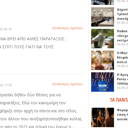
06-08-
Δημοτ
Τρίπο
συνεδ
06-08-
Σύνδεσμος σχολίου
22 20:19
Παθολ
«δείχ
ΝΑ ΒΡΕΙ ΑΠΟ ΑΛΛΕΣ ΠΑΡΑΤΑΞΕΙΣ ;
εκτίμ
06-08-
 ΣΠΙΤΙ ΤΟΥΣ ΓΙΑΤΙ ΝΑ ΤΟΥΣ
Ο Μητ
Επιφά
πολιό
06-08-
Η Αμε
Perez
ΤΡΙΠΟ
Σύνδεσμος σχολίου
22 17:55
06-08-
.Κρατάει δήθεν δύο θέσεις για να
ΤΑ ΠΑΝΤ
παρατάξεις. Εδώ τον κακομοίρη τον
Φερομ
ψήφιζε στην αρχή τα πάντα και στο τέλος
τάση 
 τον άλλον που ανεξαρτητοποιήθηκε κιόλας
αυτοπ
ς απο το 2021 και τελικά του έμεινε η ...