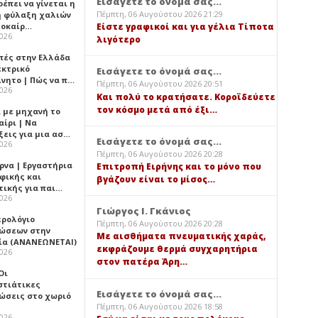
Εισάγετε το όνομά σας...
έπει να γίνεται η
Πέμπτη, 06 Αυγούστου 2026 21:29
 φύλαξη χαλιών
λοκαίρ…
Είστε γραφικοί και για γέλια Τίποτα
2026
λιγότερο
πές στην Ελλάδα
εκτρικό
Εισάγετε το όνομά σας...
ίνητο | Πώς να π…
Πέμπτη, 06 Αυγούστου 2026 20:51
2026
Και πολύ το κρατήσατε. Κοροϊδεύετε
τον κόσμο μετά από έξι…
ι με μηχανή το
αίρι | Να
ξεις για μια ασ…
Εισάγετε το όνομά σας...
2026
Πέμπτη, 06 Αυγούστου 2026 20:28
ρνα | Εργαστήρια
Επιτροπή Ειρήνης και το μόνο που
φικής και
βγάζουν είναι το μίσος…
τικής για παι…
2026
Γιώργος Ι. Γκάνιος
ερολόγιο
Πέμπτη, 06 Αυγούστου 2026 20:28
ώσεων στην
Με αισθήματα πνευματικής χαράς,
ία (ΑΝΑΝΕΩΝΕΤΑΙ)
εκφράζουμε θερμά συγχαρητήρια
2026
στον πατέρα Άρη…
 Οι
στιάτικες
Εισάγετε το όνομά σας...
ώσεις στο χωριό
Πέμπτη, 06 Αυγούστου 2026 18:58
2026