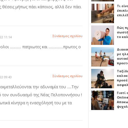
Τι είν
 θέσεις μήπως πάει κάποιος, αλλά δεν πάει
έπιπλο
επιλέ
Πώς πρ
σωστή
Σύνδεσμος σχολίου
το καλ
22 11:14
......... πατριωτες και .................πρωτος ο
Διακο
με ηλ
αυτοκ
προετ
Ταξίδ
καλοκ
Σύνδεσμος σχολίου
22 09:43
προσέξ
ασφαλ
 εκμεταλλεύονται την αδυναμία του .....Την
Γιατί
 από τον συνδυασμό της Νέας Πελοποννήσου !
Online
Αποκω
ιωτικά κίνητρα η ενασχόλησή του με τα
ψυχολ