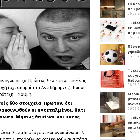
Οι κο
που μ
06-08-
Τι είδ
τη με
σήμερ
06-08-
Πόσο 
γήπεδο
06-08-
Τι είν
και γι
αναγνώσεις». Πρώτον, δεν έμεινε κανένας
δεδομ
06-08-
χή (όχι απαραίτητα Αντιδήμαρχοι). Και οι
αράταξη Τζιούμη.
Μερικ
μπάνιο
είς δύο στοιχεία. Πρώτον, ότι
ανανε
06-08-
νακοινωθούν οι εντεταλμένοι. Κάτι
όσωπα. Μήπως θα είναι και εκτός
Τι είν
έπιπλο
επιλέ
ώσει 9 αντιδημάρχους και ανακοίνωσε 7.
06-08-
έσεις που μπορούν να καλυφθούν ανά πάσα