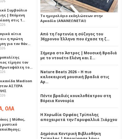
2026
ικό Συμβούλιο
λης | Επόμενη
Το ημερολόγιο εκδηλώσεων στην
ρίαση στις 1…
Αρκαδία (ΑΝΑΝΕΩΝΕΤΑΙ)
2026
ογικά αίτια
Από τη Γορτυνία η σύζυγος του
νει» η πρώτη
36χρονου Έλληνα που έχασε τη ζ…
ηση για τον θάν…
2026
Σήμερα στο Άστρος | Μουσική Βραδιά
ροπολίτης
με το ντουέτο Ελένη και Σ…
νιος τίμησε τον
 Πρωτοψάλτη το…
2026
Nature Beats 2026 – Η πιο
καλοκαιρινή μουσική βραδιά στις
ρικανίδα Madison
Αρ…
 στον ΑΣΤΕΡΑ
ΛΗΣ
2026
Πέντε βραδιές κουκλοθέατρου στη
Βόρεια Κυνουρία
Α, ΟΛΑ
Η Χορωδία Ορφέας Τρίπολης
όνες | Μύθος,
αποχαιρετά την Γαρυφαλλιά Ξιάρχου
ή μυστικό
εποίθησης;
Δημόσια Κεντρική Βιβλιοθήκη
Τρίπολης | Αποχώρησε λόγω