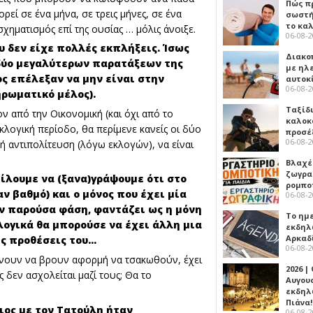
Πώς πρ
εί σε ένα μήνα, σε τρεις μήνες, σε ένα
σωστή
το κα
σχηματισμός επί της ουσίας … μόλις άνοιξε.
06-08-
 δεν είχε πολλές εκπλήξεις. Ίσως
Διακο
δύο μεγαλύτερων παρατάξεων της
με ηλ
ς επέλεξαν να μην είναι στην
αυτοκ
06-08-
ηρωματικό μέλος).
Ταξίδ
 από την Οικονομική (και όχι από το
καλοκ
κλογική περίοδο, θα περίμενε κανείς οι δύο
προσέ
06-08-
ή αντιπολίτευση (λόγω εκλογών), να είναι
Βλαχέ
ζωγρα
ίλουμε να (ξανα)γράψουμε ότι στο
ρομπο
αν βαθμό) και ο μόνος που έχει μία
06-08-
ην παρούσα φάση, φαντάζει ως η μόνη
Το ημ
λογικά θα μπορούσε να έχει άλλη μια
εκδηλ
Αρκαδ
ις προθέσεις του…
06-08-
νουν να βρουν αφορμή να τσακωθούν, έχει
2026 |
 δεν ασχολείται μαζί τους; Θα το
Αυγου
εκδηλ
Πιάνα!
ιος με τον Τατούλη ήταν
06-08-