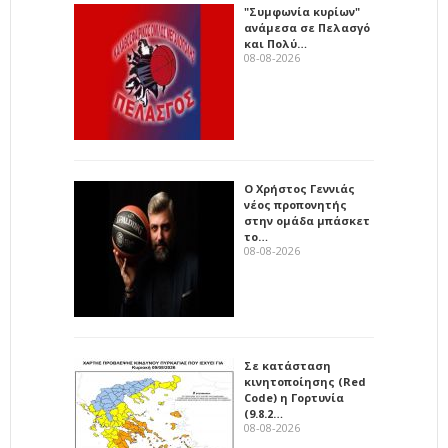
"Συμφωνία κυρίων"
ανάμεσα σε Πελασγό
και Πολύ…
08-08-2026
Ο Χρήστος Γεννιάς
νέος προπονητής
στην ομάδα μπάσκετ
το…
08-08-2026
Σε κατάσταση
κινητοποίησης (Red
Code) η Γορτυνία
(9.8.2…
08-08-2026