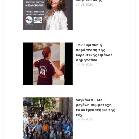
07-08-2026
Την Κυριακή η
παράσταση της
Χορευτικής Ομάδας
Δημητσάνα…
07-08-2026
Λαγκάδια | Με
μεγάλη συμμετοχή
το 8ο Εργαστήριο της
τέχ…
07-08-2026