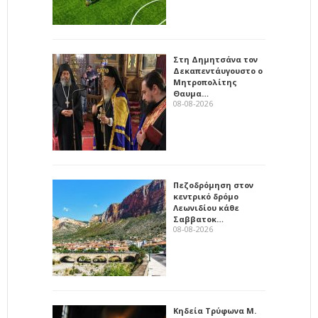
Στη Δημητσάνα τον
Δεκαπεντάυγουστο ο
Μητροπολίτης
Θαυμα…
08-08-2026
Πεζοδρόμηση στον
κεντρικό δρόμο
Λεωνιδίου κάθε
Σαββατοκ…
08-08-2026
Κηδεία Τρύφωνα Μ.