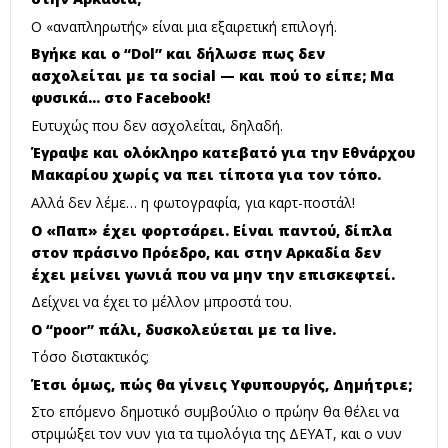
Ο «αναπληρωτής» είναι μια εξαιρετική επιλογή.
Βγήκε και ο “Dol” και δήλωσε πως δεν
ασχολείται με τα social — και πού το είπε; Μα
φυσικά… στο Facebook!
Ευτυχώς που δεν ασχολείται, δηλαδή.
Έγραψε και ολόκληρο κατεβατό για την Εθνάρχου
Μακαρίου χωρίς να πει τίποτα για τον τόπο.
Αλλά δεν λέμε… η φωτογραφία, για καρτ-ποστάλ!
Ο «Παπ» έχει φορτσάρει. Είναι παντού, δίπλα
στον πράσινο Πρόεδρο, και στην Αρκαδία δεν
έχει μείνει γωνιά που να μην την επισκεφτεί.
Δείχνει να έχει το μέλλον μπροστά του.
Ο “poor” πάλι, δυσκολεύεται με τα live.
Τόσο διστακτικός;
Έτσι όμως, πώς θα γίνεις Υφυπουργός, Δημήτριε;
Στο επόμενο δημοτικό συμβούλιο ο πρώην θα θέλει να
στριμώξει τον νυν για τα τιμολόγια της ΔΕΥΑΤ, και ο νυν