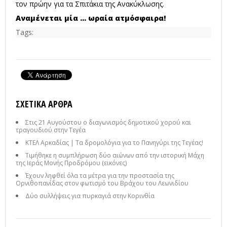
τον πρώην για τα Σπιτάκια της Ανακύκλωσης.
Αναμένεται μία … ωραία ατμόσφαιρα!
Tags:
ΣΧΕΤΙΚΆ ΆΡΘΡΑ
Στις 21 Αυγούστου ο διαγωνισμός δημοτικού χορού και
τραγουδιού στην Τεγέα
ΚΤΕΛ Αρκαδίας | Τα δρομολόγια για το Πανηγύρι της Τεγέας!
Τιμήθηκε η συμπλήρωση δύο αιώνων από την ιστορική Μάχη
της Ιεράς Μονής Προδρόμου (εικόνες)
Έχουν ληφθεί όλα τα μέτρα για την προστασία της
Ορνιθοπανίδας στον φωτισμό του Βράχου του Λεωνιδίου
Δύο συλλήψεις για πυρκαγιά στην Κορινθία