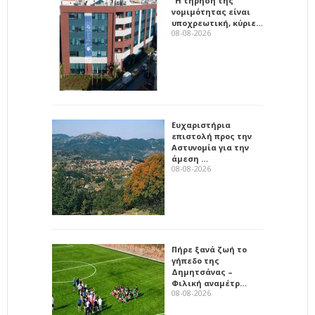
"Η τήρηση της
νομιμότητας είναι
υποχρεωτική, κύριε…
08-08-2026
Ευχαριστήρια
επιστολή προς την
Αστυνομία για την
άμεση …
08-08-2026
Πήρε ξανά ζωή το
γήπεδο της
Δημητσάνας –
Φιλική αναμέτρ…
08-08-2026