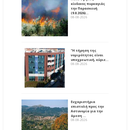
κίνδυνος πυρκαγιάς
την Παρασκευή
(9.8.2026)…
08-08-2026
"Η τήρηση της
νομιμότητας είναι
υποχρεωτική, κύριε…
08-08-2026
Ευχαριστήρια
επιστολή προς την
Αστυνομία για την
άμεση …
08-08-2026