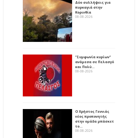
Δύο συλλήψεις για
πυρκαγιά στην
Κορινθία
08-08-2026
"Συμφωνία κυρίων"
ανάμεσα σε Πελασγό
και Πολύ…
08-08-2026
Ο Χρήστος Γεννιάς
νέος προπονητής
στην ομάδα μπάσκετ
το…
08-08-2026