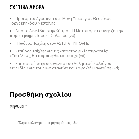
ΣΧΕΤΙΚΆ ΆΡΘΡΑ
Προεόρτια Αγρυπνία στη Μονή Υπεραγίας Θεοτόκου
Γοργοεπηκόου Νεστάνης
Από το Λεωνίδιο στην Κύπρο | Η Μοτοπαρέα συνεχίζει την
πορεία μνήμης Ισαάκ – Σολωμού (vd)
Η Ιωάννα Παχάκη στον ΑΣΤΕΡΑ ΤΡΙΠΟΛΗΣ
Σταύρος Τσίχλης για τις καταστροφικές πυρκαγιές:
«Επιτέλους, θα παραιτηθεί κάποιος;» (vd)
Επιστροφή στην οικογένεια του Αθλητικού Συλλόγου
Λεωνιδίου για τους Κωνσταντίνο και Σοφοκλή Γιαννούση (vd)
Προσθήκη σχολίου
Μήνυμα *