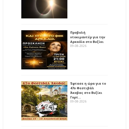
Προβολή
ντοκιμαντέρ για την
Αρκαδία στο Βυζίκι
09-08-2026
Έφτασε η ώρα για το
47ο Φεστιβάλ
Άκοβας στο Βυζίκι
Γορτ…
09-08-2026