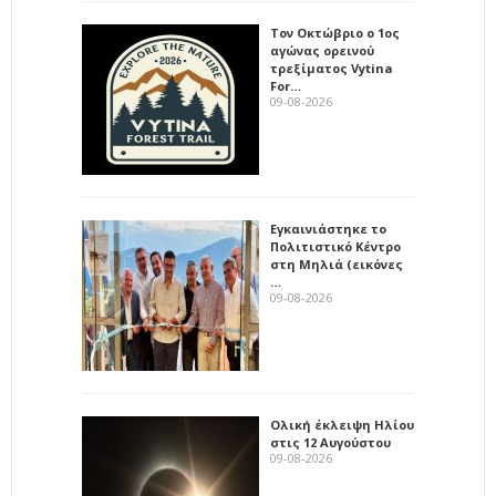
Τον Οκτώβριο ο 1ος
αγώνας ορεινού
τρεξίματος Vytina
For…
09-08-2026
Εγκαινιάστηκε το
Πολιτιστικό Κέντρο
στη Μηλιά (εικόνες
…
09-08-2026
Ολική έκλειψη Ηλίου
στις 12 Αυγούστου
09-08-2026