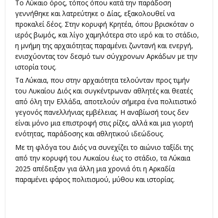
Το Λύκαιο όρος, τόπος όπου κατά την παράδοση
γεννήθηκε και λατρεύτηκε ο Δίας, εξακολουθεί να
προκαλεί δέος. Στην κορυφή Κρητέα, όπου βρισκόταν ο
ιερός βωμός, και λίγο χαμηλότερα στο ιερό και το στάδιο,
η μνήμη της αρχαιότητας παραμένει ζωντανή και ενεργή,
ενισχύοντας τον δεσμό των σύγχρονων Αρκάδων με την
ιστορία τους.
Τα Λύκαια, που στην αρχαιότητα τελούνταν προς τιμήν
του Λυκαίου Διός και συγκέντρωναν αθλητές και θεατές
από όλη την Ελλάδα, αποτελούν σήμερα ένα πολιτιστικό
γεγονός πανελλήνιας εμβέλειας. Η αναβίωσή τους δεν
είναι μόνο μια επιστροφή στις ρίζες, αλλά και μια γιορτή
ενότητας, παράδοσης και αθλητικού ιδεώδους.
Με τη φλόγα του Διός να συνεχίζει το αιώνιο ταξίδι της
από την κορυφή του Λυκαίου έως το στάδιο, τα Λύκαια
2025 απέδειξαν για άλλη μια χρονιά ότι η Αρκαδία
παραμένει φάρος πολιτισμού, μύθου και ιστορίας.