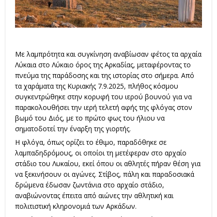
Με λαμπρότητα και συγκίνηση αναβίωσαν φέτος τα αρχαία
Λύκαια στο Λύκαιο όρος της Αρκαδίας, μεταφέροντας το
πνεύμα της παράδοσης και της ιστορίας στο σήμερα. Από
τα χαράματα της Κυριακής 7.9.2025, πλήθος κόσμου
συγκεντρώθηκε στην κορυφή του ιερού βουνού για να
παρακολουθήσει την ιερή τελετή αφής της φλόγας στον
βωμό του Διός, με το πρώτο φως του ήλιου να
σηματοδοτεί την έναρξη της γιορτής.
Η φλόγα, όπως ορίζει το έθιμο, παραδόθηκε σε
λαμπαδηδρόμους, οι οποίοι τη μετέφεραν στο αρχαίο
στάδιο του Λυκαίου, εκεί όπου οι αθλητές πήραν θέση για
να ξεκινήσουν οι αγώνες. Στίβος, πάλη και παραδοσιακά
δρώμενα έδωσαν ζωντάνια στο αρχαίο στάδιο,
αναβιώνοντας έπειτα από αιώνες την αθλητική και
πολιτιστική κληρονομιά των Αρκάδων.