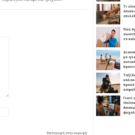
Τι είν
έπιπλο
επιλέ
Πώς πρ
σωστή
το καλ
Διακο
με ηλ
αυτοκ
προετ
Ταξίδ
καλοκ
προσέξ
ασφαλ
Γιατί
Online
Αποκω
ψυχολ
Επιστροφή στην κορυφή