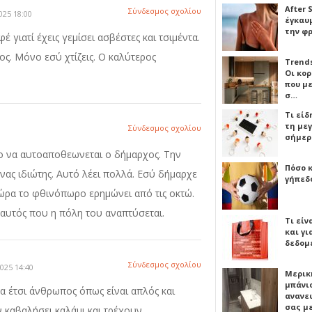
After 
Σύνδεσμος σχολίου
025 18:00
έγκαυμ
την φ
 γιατί έχεις γεμίσει ασβέστες και τσιμέντα.
λλος. Μόνο εσύ χτίζεις. Ο καλύτερος
Trends
Οι κο
που μ
σ…
Τι είδ
τη με
Σύνδεσμος σχολίου
σήμερ
ενο να αυτοαποθεωνεται ο δήμαρχος. Την
Πόσο 
ας ιδιώτης. Αυτό λέει πολλά. Εσύ δήμαρχε
γήπεδο
ί τώρα το φθινόπωρο ερημώνει από τις οκτώ.
 αυτός που η πόλη του αναπτύσεται.
Τι είν
και γι
δεδομ
Σύνδεσμος σχολίου
025 14:40
Μερικ
μπάνιο
α έτσι άνθρωπος όπως είναι απλός και
ανανε
σας μ
 καβαλήσει καλάμι και τρέχουν.