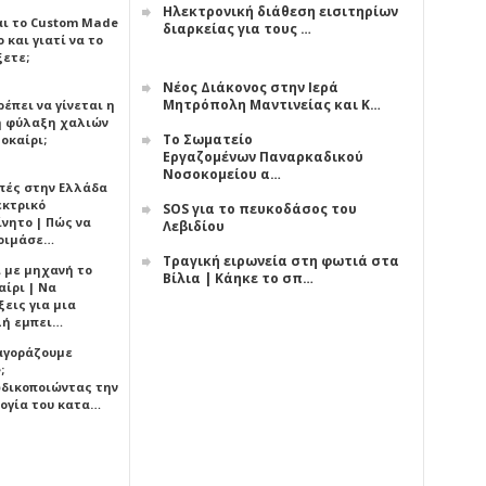
Ηλεκτρονική διάθεση εισιτηρίων
αι το Custom Made
διαρκείας για τους …
 και γιατί να το
ξετε;
Νέος Διάκονος στην Ιερά
Μητρόπολη Μαντινείας και Κ…
έπει να γίνεται η
 φύλαξη χαλιών
Το Σωματείο
οκαίρι;
Εργαζομένων Παναρκαδικού
Νοσοκομείου α…
πές στην Ελλάδα
εκτρικό
SOS για το πευκοδάσος του
ίνητο | Πώς να
Λεβιδίου
οιμάσε…
Τραγική ειρωνεία στη φωτιά στα
ι με μηχανή το
Βίλια | Κάηκε το σπ…
αίρι | Να
εις για μια
ή εμπει…
 αγοράζουμε
;
δικοποιώντας την
ογία του κατα…