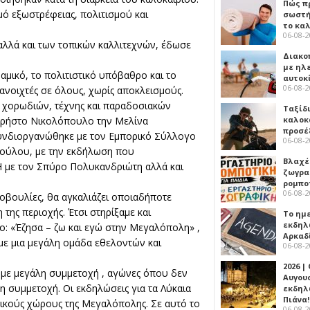
Πώς πρ
μό εξωστρέφειας, πολιτισμού και
σωστή
το κα
06-08-
αλλά και των τοπικών καλλιτεχνών, έδωσε
Διακο
με ηλ
μικό, το πολιτιστικό υπόβαθρο και το
αυτοκ
06-08-
ανοιχτές σε όλους, χωρίς αποκλεισμούς.
λ χορωδιών, τέχνης και παραδοσιακών
Ταξίδ
καλοκ
ν Χρήστο Νικολόπουλο την Μελίνα
προσέ
συνδιοργανώθηκε με τον Εμπορικό Σύλλογο
06-08-
πούλου, με την εκδήλωση που
Βλαχέ
 με τον Σπύρο Πολυκανδριώτη αλλά και
ζωγρα
ρομπο
06-08-
ωτοβουλίες, θα αγκαλιάζει οποιαδήποτε
της περιοχής. Έτσι στηρίξαμε και
Το ημ
εκδηλ
ο: «Έζησα – ζω και εγώ στην Μεγαλόπολη» ,
Αρκαδ
με μια μεγάλη ομάδα εθελοντών και
06-08-
2026 |
με μεγάλη συμμετοχή , αγώνες όπου δεν
Αυγου
 η συμμετοχή. Οι εκδηλώσεις για τα Λύκαια
εκδηλ
Πιάνα!
ικούς χώρους της Μεγαλόπολης. Σε αυτό το
06-08-