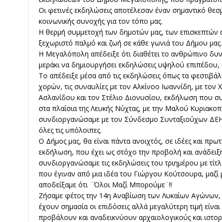
Οι φετινές εκδηλώσεις αποτέλεσαν έναν σημαντικό θεσ
κοινωνικής συνοχής για τον τόπο μας.
Η θερμή συμμετοχή των δημοτών μας, των επισκεπτών 
ξεχωριστό παλμό και ζωή σε κάθε γωνιά του Δήμου μας.
Η Μεγαλόπολη απέδειξε ότι διαθέτει το ανθρώπινο δυνα
μεράκι να δημιουργήσει εκδηλώσεις υψηλού επιπέδου, 
Το απέδειξε μέσα από τις εκδηλώσεις όπως τα φεστιβά
χορών, τις συναυλίες με τον Αλκίνοο Ιωαννίδη, με το
Ασλανίδου και τον Στέλιο Διονυσίου, εκδήλωση που 
στα πλαίσια της Λευκής Νύχτας, με την Μαλού Κυριακο
συνδιοργανώσαμε με τον Σύνδεσμο Συνταξιούχων ΔΕΗ
όλες τις υπόλοιπες.
Ο Δήμος μας, θα είναι πάντα ανοιχτός, σε ιδέες και πρ
εκδήλωση, που έχει ως στόχο την προβολή και ανάδειξη 
συνδιοργανώσαμε τις εκδηλώσεις του τριημέρου με τίτλ
που έγιναν από μια ιδέα του Γιώργου Κούτσουρα, μαζί 
αποδείξαμε ότι ¨Όλοι Μαζί Μπορούμε¨!!
Ζήσαμε φέτος την 14η Αναβίωση των Λυκαίων Αγώνων, 
έχουν σημασία οι επιδόσεις αλλά μεγαλύτερη τιμή είναι
προβάλουν και αναδεικνύουν αρχαιολογικούς και ιστορ