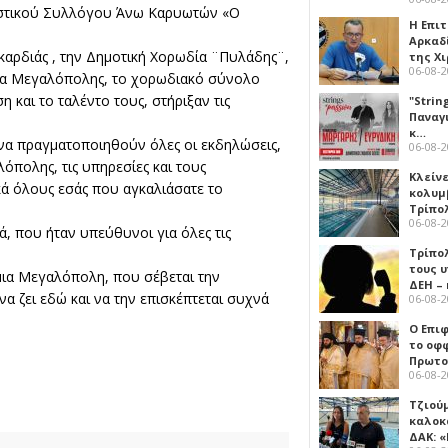
τιστικού Συλλόγου Άνω Καρυωτών «Ο
Η Επι
Αρκαδ
αρδιάς , την Δημοτική Χορωδία ¨Πυλάδης¨,
της Χ
06-08-
δα Μεγαλόπολης, το χορωδιακό σύνολο
 και το ταλέντο τους, στήριξαν τις
"Strin
Παναγ
κ…
α πραγματοποιηθούν όλες οι εκδηλώσεις,
06-08-
όπολης, τις υπηρεσίες και τους
Κλείν
κά όλους εσάς που αγκαλιάσατε το
κολυμ
Τρίπο
06-08-
, που ήταν υπεύθυνοι για όλες τις
Τρίπο
τους 
μια Μεγαλόπολη, που σέβεται την
ΔΕΗ –
να ζει εδώ και να την επισκέπτεται συχνά
06-08-
Ο Επι
το οφφ
Πρωτο
06-08-
Τζιού
καλοκ
ΔΑΚ: 