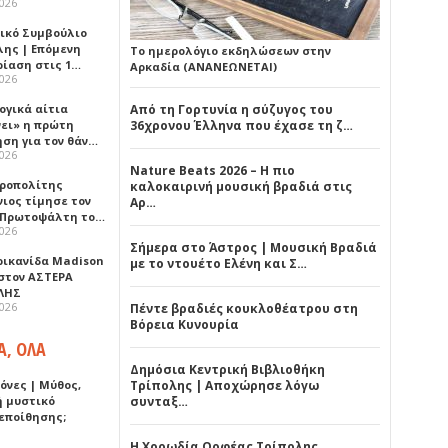
2026
ικό Συμβούλιο
λης | Επόμενη
Το ημερολόγιο εκδηλώσεων στην
ρίαση στις 1…
Αρκαδία (ΑΝΑΝΕΩΝΕΤΑΙ)
2026
ογικά αίτια
Από τη Γορτυνία η σύζυγος του
νει» η πρώτη
36χρονου Έλληνα που έχασε τη ζ…
ηση για τον θάν…
2026
Nature Beats 2026 – Η πιο
ροπολίτης
καλοκαιρινή μουσική βραδιά στις
νιος τίμησε τον
Αρ…
 Πρωτοψάλτη το…
2026
Σήμερα στο Άστρος | Μουσική Βραδιά
ρικανίδα Madison
με το ντουέτο Ελένη και Σ…
 στον ΑΣΤΕΡΑ
ΛΗΣ
2026
Πέντε βραδιές κουκλοθέατρου στη
Βόρεια Κυνουρία
Α, ΟΛΑ
Δημόσια Κεντρική Βιβλιοθήκη
όνες | Μύθος,
Τρίπολης | Αποχώρησε λόγω
ή μυστικό
συνταξ…
εποίθησης;
Η Χορωδία Ορφέας Τρίπολης