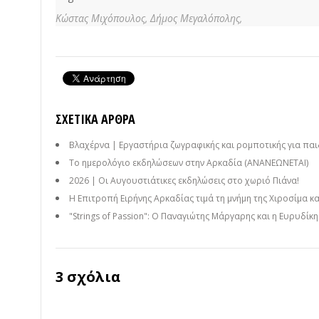
Κώστας Μιχόπουλος,
Δήμος Μεγαλόπολης,
ΣΧΕΤΙΚΆ ΆΡΘΡΑ
Βλαχέρνα | Εργαστήρια ζωγραφικής και ρομποτικής για παι
Το ημερολόγιο εκδηλώσεων στην Αρκαδία (ΑΝΑΝΕΩΝΕΤΑΙ)
2026 | Οι Αυγουστιάτικες εκδηλώσεις στο χωριό Πιάνα!
Η Επιτροπή Ειρήνης Αρκαδίας τιμά τη μνήμη της Χιροσίμα κ
"Strings of Passion": Ο Παναγιώτης Μάργαρης και η Ευρυδίκ
3 σχόλια