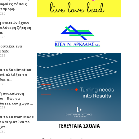
ρυφαίες τάσεις
εταμορφ…
2026
η σπιτιών έχουν
γαλύτερη ζήτηση
α;
2026
κοστίζει ένα
 5x5;
2026
αι το Sublimation
ατί αλλάζει τα
ένα σ…
2026
ή ανακαίνιση
υ | Πώς να
ώσετε τον χώρο …
2026
αι το Custom Made
 και γιατί να το
ΤΕΛΕΥΤΑΙΑ ΣΧΟΛΙΑ
ξετ…
2026