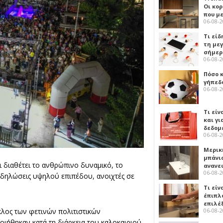
Οι κο
που μ
06-08-
Τι είδ
τη με
σήμερ
06-08-
Πόσο 
γήπεδο
06-08-
Τι είν
και γι
δεδομ
06-08-
Μερικ
μπάνιο
 διαθέτει το ανθρώπινο δυναμικό, το
ανανε
06-08-
κδηλώσεις υψηλού επιπέδου, ανοιχτές σε
Τι είν
έπιπλο
επιλέ
06-08-
λος των φετινών πολιτιστικών
θηκαν κατά τη διάρκεια του καλοκαιριού.