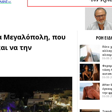
ια Μεγαλόπολη, που
ΡΟΗ ΕΙΔ
και να την
Πότε 
αλλαγ
αλουμ
06-08-
Φερομ
τάση 
αυτοπ
06-08-
After 
έγκαυμ
την φ
06-08-
Trends