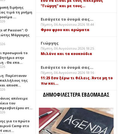
Εσύ να είσαι με τους πολέμους
"Γιώργη" και με τους…
τροπή Ειρήνης
ίας τιμά τη μνήμη
ιροσίμα …
Εισάγετε το όνομά σας...
2026
Πέμπτη, 06 Αυγούστου 2026 18:44
Φρου φρου και αρώματα
gs of Passion": Ο
ιώτης Μάργαρης
Γιώργης
2026
Πέμπτη, 06 Αυγούστου 2026 18:25
ει προσωρινά το
Μιλάνε και τα κουκούδια
βητήριο στην
λη - Θα επα…
2026
Εισάγετε το όνομά σας...
Πέμπτη, 06 Αυγούστου 2026 18:16
λη: Παρίσταναν
11:25 Εσυ ξέρω τι θέλεις. Άντε μη το
υπαλλήλους της
πω και…
 και αποσπ…
2026
ΔΗΜΟΦΙΛΕΣΤΕΡΑ ΕΒΔΟΜΑΔΑΣ
φάνιος απένειμε
ίκιο του
πρεσβυτέρου στ…
2026
μης για το πρώτο
αιρινό Camp στο
«Η επιτ…