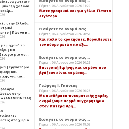
Εισάγετε το όνομά σας...
έπει να γίνεται η
Πέμπτη, 06 Αυγούστου 2026 21:29
 φύλαξη χαλιών
λοκαίρ…
Είστε γραφικοί και για γέλια Τίποτα
2026
λιγότερο
πές στην Ελλάδα
εκτρικό
Εισάγετε το όνομά σας...
ίνητο | Πώς να π…
Πέμπτη, 06 Αυγούστου 2026 20:51
2026
Και πολύ το κρατήσατε. Κοροϊδεύετε
τον κόσμο μετά από έξι…
ι με μηχανή το
αίρι | Να
ξεις για μια ασ…
Εισάγετε το όνομά σας...
2026
Πέμπτη, 06 Αυγούστου 2026 20:28
ρνα | Εργαστήρια
Επιτροπή Ειρήνης και το μόνο που
φικής και
βγάζουν είναι το μίσος…
τικής για παι…
2026
Γιώργος Ι. Γκάνιος
ερολόγιο
Πέμπτη, 06 Αυγούστου 2026 20:28
ώσεων στην
Με αισθήματα πνευματικής χαράς,
ία (ΑΝΑΝΕΩΝΕΤΑΙ)
εκφράζουμε θερμά συγχαρητήρια
2026
στον πατέρα Άρη…
 Οι
στιάτικες
Εισάγετε το όνομά σας...
ώσεις στο χωριό
Πέμπτη, 06 Αυγούστου 2026 18:58
2026