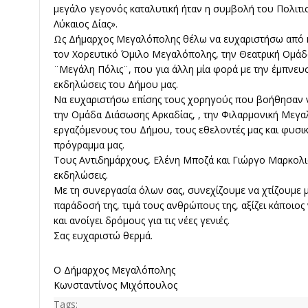
μεγάλο γεγονός καταλυτική ήταν η συμβολή του Πολι
Λύκαιος Δίας».
Ως Δήμαρχος Μεγαλόπολης θέλω να ευχαριστήσω από κ
τον Χορευτικό Όμιλο Μεγαλόπολης, την Θεατρική Ομά
¨Μεγάλη Πόλις¨, που για άλλη μία φορά με την έμπνευση
εκδηλώσεις του Δήμου μας.
Να ευχαριστήσω επίσης τους χορηγούς που βοήθησαν ν
την Ομάδα Διάσωσης Αρκαδίας, , την Φιλαρμονική Μεγαλ
εργαζόμενους του Δήμου, τους εθελοντές μας και φυσι
πρόγραμμα μας.
Τους Αντιδημάρχους, Ελένη Μποζά και Γιώργο Μαρκολιά
εκδηλώσεις.
Με τη συνεργασία όλων σας, συνεχίζουμε να χτίζουμε 
παράδοσή της, τιμά τους ανθρώπους της, αξίζει κάποιος 
και ανοίγει δρόμους για τις νέες γενιές.
Σας ευχαριστώ θερμά.
Ο Δήμαρχος Μεγαλόπολης
Κωνσταντίνος Μιχόπουλος
Tags: