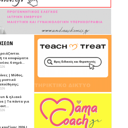
ΗΣΕΩΝ
χρειάζονται
ή τα κουφώματα
ινίου; 6 σημά…
2026
όνες | Μύθος,
ή μυστικό
εποίθησης;
2026
Sun & ηλιακό
α | Τα πάντα για
ροντ…
2026
 κουζίνας 2026 |