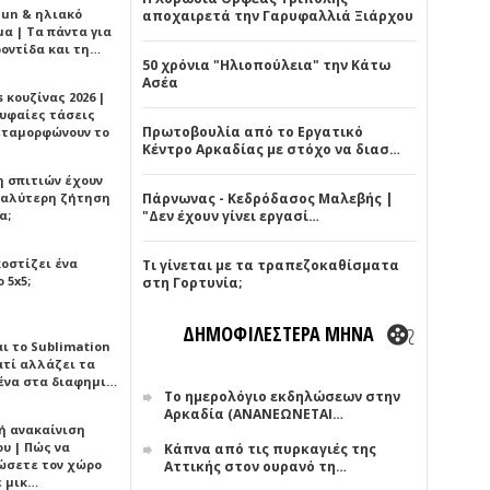
Sun & ηλιακό
αποχαιρετά την Γαρυφαλλιά Ξιάρχου
α | Τα πάντα για
ροντίδα και τη…
50 χρόνια "Ηλιοπούλεια" την Κάτω
Ασέα
 κουζίνας 2026 |
ρυφαίες τάσεις
Πρωτοβουλία από το Εργατικό
εταμορφώνουν το
Κέντρο Αρκαδίας με στόχο να διασ…
η σπιτιών έχουν
γαλύτερη ζήτηση
Πάρνωνας - Κεδρόδασος Μαλεβής |
α;
"Δεν έχουν γίνει εργασί…
κοστίζει ένα
Τι γίνεται με τα τραπεζοκαθίσματα
 5x5;
στη Γορτυνία;
ΔΗΜΟΦΙΛΕΣΤΕΡΑ ΜΗΝΑ
αι το Sublimation
ατί αλλάζει τα
ένα στα διαφημι…
Το ημερολόγιο εκδηλώσεων στην
Αρκαδία (ΑΝΑΝΕΩΝΕΤΑΙ…
ή ανακαίνιση
υ | Πώς να
Κάπνα από τις πυρκαγιές της
ώσετε τον χώρο
Αττικής στον ουρανό τη…
ε μικ…