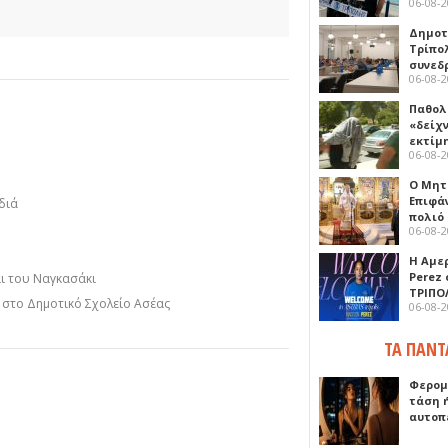
06-08-
Δημοτ
Τρίπο
συνεδ
06-08-
Παθολ
«δείχ
εκτίμ
06-08-
Ο Μητ
Επιφά
διά
πολιό
06-08-
Η Αμε
Perez
αι του Ναγκασάκι
ΤΡΙΠΟ
η στο Δημοτικό Σχολείο Ασέας
06-08-
ΤΑ ΠΑΝΤ
Φερομ
τάση 
αυτοπ