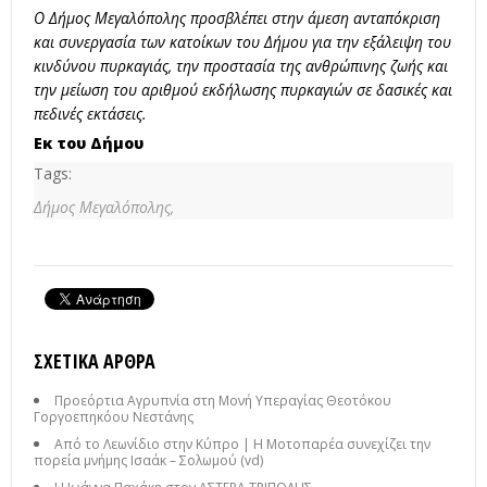
Ο Δήμος Μεγαλόπολης προσβλέπει στην άμεση ανταπόκριση
και συνεργασία των κατοίκων του Δήμου για την εξάλειψη του
κινδύνου πυρκαγιάς, την προστασία της ανθρώπινης ζωής και
την μείωση του αριθμού εκδήλωσης πυρκαγιών σε δασικές και
πεδινές εκτάσεις.
Εκ του Δήμου
Tags:
Δήμος Μεγαλόπολης,
ΣΧΕΤΙΚΆ ΆΡΘΡΑ
Προεόρτια Αγρυπνία στη Μονή Υπεραγίας Θεοτόκου
Γοργοεπηκόου Νεστάνης
Από το Λεωνίδιο στην Κύπρο | Η Μοτοπαρέα συνεχίζει την
πορεία μνήμης Ισαάκ – Σολωμού (vd)