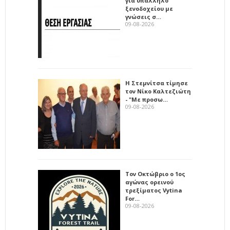
για υπάλληλο
ξενοδοχείου με
γνώσεις σ…
09-08-2026
Η Στεμνίτσα τίμησε
τον Νίκο Καλτεζιώτη
- "Με προσω…
09-08-2026
Τον Οκτώβριο ο 1ος
αγώνας ορεινού
τρεξίματος Vytina
For…
09-08-2026