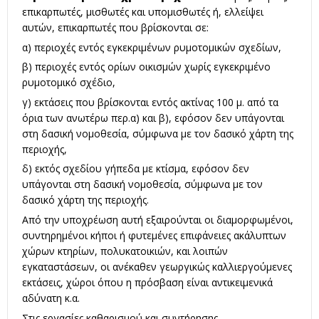
επικαρπωτές, μισθωτές και υπομισθωτές ή, ελλείψει
αυτών, επικαρπωτές που βρίσκονται σε:
α) περιοχές εντός εγκεκριμένων ρυμοτομικών σχεδίων,
β) περιοχές εντός ορίων οικισμών χωρίς εγκεκριμένο
ρυμοτομικό σχέδιο,
γ) εκτάσεις που βρίσκονται εντός ακτίνας 100 μ. από τα
όρια των ανωτέρω περ.α) και β), εφόσον δεν υπάγονται
στη δασική νομοθεσία, σύμφωνα με τον δασικό χάρτη της
περιοχής,
δ) εκτός σχεδίου γήπεδα με κτίσμα, εφόσον δεν
υπάγονται στη δασική νομοθεσία, σύμφωνα με τον
δασικό χάρτη της περιοχής.
Από την υποχρέωση αυτή εξαιρούνται οι διαμορφωμένοι,
συντηρημένοι κήποι ή φυτεμένες επιφάνειες ακάλυπτων
χώρων κτηρίων, πολυκατοικιών, και λοιπών
εγκαταστάσεων, οι ανέκαθεν γεωργικώς καλλιεργούμενες
εκτάσεις, χώροι όπου η πρόσβαση είναι αντικειμενικά
αδύνατη κ.α.
Στις εργασίες καθαρισμού και συντήρησης