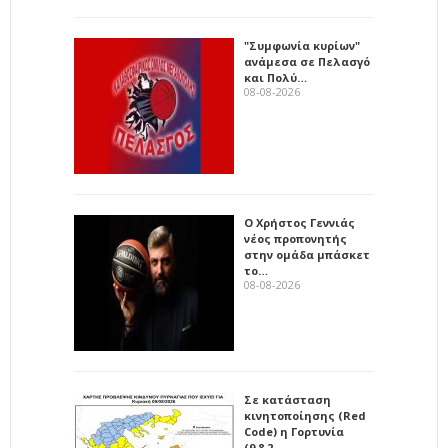
"Συμφωνία κυρίων"
ανάμεσα σε Πελασγό
και Πολύ…
08-08-2026
Ο Χρήστος Γεννιάς
νέος προπονητής
στην ομάδα μπάσκετ
το…
08-08-2026
Σε κατάσταση
κινητοποίησης (Red
Code) η Γορτυνία
(9.8.2…