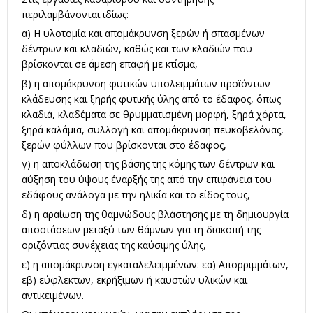
περιλαμβάνονται ιδίως:
α) Η υλοτομία και απομάκρυνση ξερών ή σπασμένων
δέντρων και κλαδιών, καθώς και των κλαδιών που
βρίσκονται σε άμεση επαφή με κτίσμα,
β) η απομάκρυνση φυτικών υπολειμμάτων προϊόντων
κλάδευσης και ξηρής φυτικής ύλης από το έδαφος, όπως
κλαδιά, κλαδέματα σε θρυμματισμένη μορφή, ξηρά χόρτα,
ξηρά καλάμια, συλλογή και απομάκρυνση πευκοβελόνας,
ξερών φύλλων που βρίσκονται στο έδαφος,
γ) η αποκλάδωση της βάσης της κόμης των δέντρων και
αύξηση του ύψους έναρξής της από την επιφάνεια του
εδάφους ανάλογα με την ηλικία και το είδος τους,
δ) η αραίωση της θαμνώδους βλάστησης με τη δημιουργία
αποστάσεων μεταξύ των θάμνων για τη διακοπή της
οριζόντιας συνέχειας της καύσιμης ύλης,
ε) η απομάκρυνση εγκαταλελειμμένων: εα) Απορριμμάτων,
εβ) εύφλεκτων, εκρήξιμων ή καυστών υλικών και
αντικειμένων.