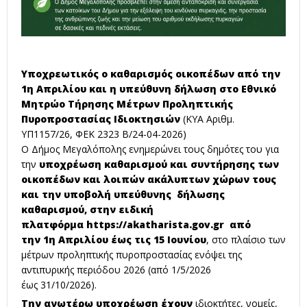
Υποχρεωτικός ο καθαρισμός οικοπέδων από την
1η Απριλίου και η υπεύθυνη δήλωση στο Εθνικό
Μητρώο Τήρησης Μέτρων Προληπτικής
Πυροπροστασίας Ιδιοκτησιών
(ΚΥΑ Αριθμ.
ΥΠ1157/26, ΦΕΚ 2323 Β/24-04-2026)
Ο Δήμος Μεγαλόπολης ενημερώνει τους δημότες του για
την
υποχρέωση καθαρισμού και συντήρησης των
οικοπέδων και λοιπών ακάλυπτων χώρων τους
και την υποβολή υπεύθυνης δήλωσης
καθαρισμού, στην ειδική
πλατφόρμα
https://
akatharista
.gov.gr
από
την
1η Απριλίου έως τις 15 Ιουνίου
, στο πλαίσιο των
μέτρων προληπτικής πυροπροστασίας ενόψει της
αντιπυρικής περιόδου 2026 (από 1/5/2026
έως
31/10/2026
).
Την ανωτέρω υποχρέωση έχουν
ιδιοκτήτες, νομείς,