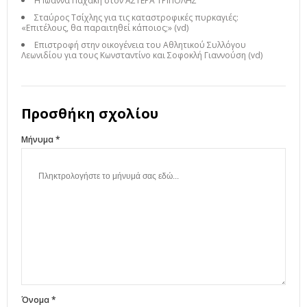
Η Ιωάννα Παχάκη στον ΑΣΤΕΡΑ ΤΡΙΠΟΛΗΣ
Σταύρος Τσίχλης για τις καταστροφικές πυρκαγιές:
«Επιτέλους, θα παραιτηθεί κάποιος;» (vd)
Επιστροφή στην οικογένεια του Αθλητικού Συλλόγου
Λεωνιδίου για τους Κωνσταντίνο και Σοφοκλή Γιαννούση (vd)
Προσθήκη σχολίου
Μήνυμα *
Όνομα *