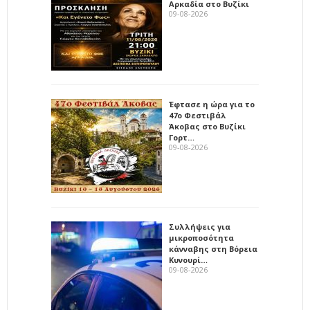
Αρκαδία στο Βυζίκι
09-08-2026
Έφτασε η ώρα για το
47ο Φεστιβάλ
Άκοβας στο Βυζίκι
Γορτ…
09-08-2026
Συλλήψεις για
μικροποσότητα
κάνναβης στη Βόρεια
Κυνουρί…
09-08-2026