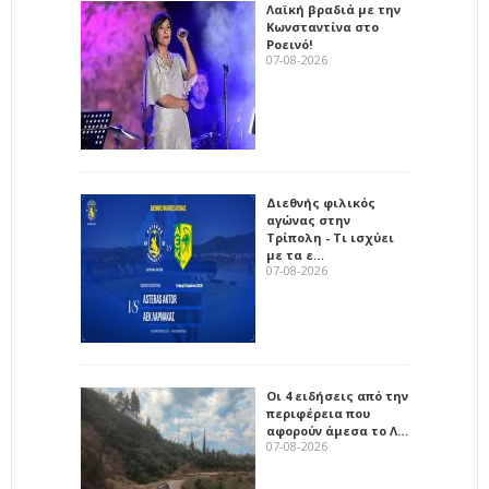
Λαϊκή βραδιά με την
Κωνσταντίνα στο
Ροεινό!
07-08-2026
Διεθνής φιλικός
αγώνας στην
Τρίπολη - Τι ισχύει
με τα ε…
07-08-2026
Οι 4 ειδήσεις από την
περιφέρεια που
αφορούν άμεσα το Λ…
07-08-2026