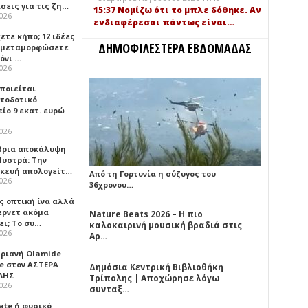
σεις για τις ζη…
15:37 Νομίζω ότι το μπλε δόθηκε. Αν
2026
ενδιαφέρεσαι πάντως είναι…
ετε κήπο; 12 ιδέες
ΔΗΜΟΦΙΛΕΣΤΕΡΑ ΕΒΔΟΜΑΔΑΣ
α μεταμορφώσετε
όνι …
2026
οποιείται
τοδοτικό
ίο 9 εκατ. ευρώ
2026
ρια αποκάλυψη
Μυστρά: Την
κευή απολογείτ…
Από τη Γορτυνία η σύζυγος του
2026
36χρονου…
ς οπτική ίνα αλλά
τερνετ ακόμα
Nature Beats 2026 – Η πιο
ει; Το συ…
καλοκαιρινή μουσική βραδιά στις
2026
Αρ…
ηριανή Olamide
e στον ΑΣΤΕΡΑ
Δημόσια Κεντρική Βιβλιοθήκη
ΛΗΣ
Τρίπολης | Αποχώρησε λόγω
2026
συνταξ…
ate ή φυσικό