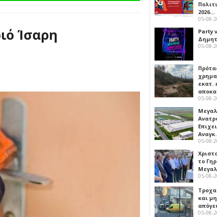
Πολιτ
2026…
05-08-
ριό Ίσαρη
Party 
Δημητ
05-08-
Πρότα
χρημα
εκατ. 
αποκ
05-08-
Μεγαλ
Ανατρ
Επιχε
Αναγκ
05-08-
Χριστ
το Γη
Μεγαλ
05-08-
Τροχα
και μ
απόγε
05-08-