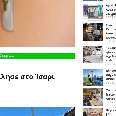
Άγιος 
Αναδρ
Ζωγρα
05-08-
Γιατί
Online
Αποκω
ψυχολ
05-08-
10 λάθ
ηλεκτ
τερα...
σχεδι
καθυσ
05-08-
Δίκτυ
λησε στο Ίσαρι
σύγχρ
σταθμ
05-08-
Το πρ
Ιερών
Άστρο
05-08-
Περιφ
| Σημ