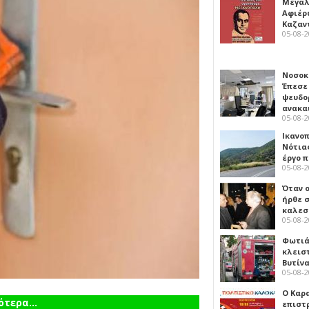
Μεγαλ
Αφιέρ
Καζαν
05-08-
Νοσοκ
Έπεσε
ψευδο
ανακα
05-08-
Ικανο
Νότιας
έργο 
05-08-
Όταν 
ήρθε σ
καλεσ
05-08-
Φωτιά
κλεισ
Βυτίν
05-08-
Ο Καρ
τερα...
επιστ