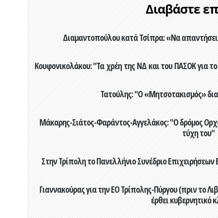
Διαβάστε επί
Διαμαντοπούλου κατά Τσίπρα: «Να απαντήσει 
Κουφονικολάκου: "Τα χρέη της ΝΔ και του ΠΑΣΟΚ για το 
Τατούλης: "Ο «Μητσοτακισμός» διαλ
Μάκαρης-Σιάτος-Φαράντος-Αγγελάκος: "Ο δρόμος Ορχομ
τύχη του"
Στην Τρίπολη το Πανελλήνιο Συνέδριο Επιχειρήσεων Β
Γιαννακούρας για την EO Τρίπολης-Πύργου (πριν το Λιβαδ
έρθει κυβερνητικό κ