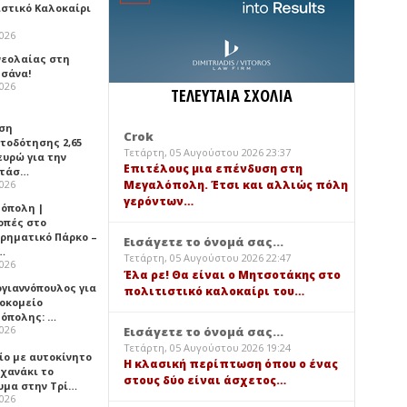
ιστικό Καλοκαίρι
2026
νεολαίας στη
σάνα!
2026
ΤΕΛΕΥΤΑΙΑ ΣΧΟΛΙΑ
ση
Crok
τοδότησης 2,65
Τετάρτη, 05 Αυγούστου 2026 23:37
ευρώ για την
Επιτέλους μια επένδυση στη
ατάσ…
2026
Μεγαλόπολη. Έτσι και αλλιώς πόλη
γερόντων…
όπολη |
οπές στο
ιρηματικό Πάρκο –
Εισάγετε το όνομά σας...
…
Τετάρτη, 05 Αυγούστου 2026 22:47
2026
Έλα ρε! Θα είναι ο Μητσοτάκης στο
ογιαννόπουλος για
πολιτιστικό καλοκαίρι του…
ροκομείο
όπολης: …
2026
Εισάγετε το όνομά σας...
Τετάρτη, 05 Αυγούστου 2026 19:24
ίο με αυτοκίνητο
Η κλασική περίπτωση όπου ο ένας
ηχανάκι το
στους δύο είναι άσχετος…
υμα στην Τρί…
2026