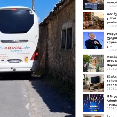
αποφά
05-08-
Δεν έχ
για ν
μπαλκ
05-08-
Ενεργ
χρημα
εργαλε
για …
05-08-
Μακάβ
στον 
Παρασ
05-08-
Έβαλε
το ίν
κολλά
05-08-
Η Νιγ
Adugb
ΤΡΙΠΟ
05-08-
Lamin