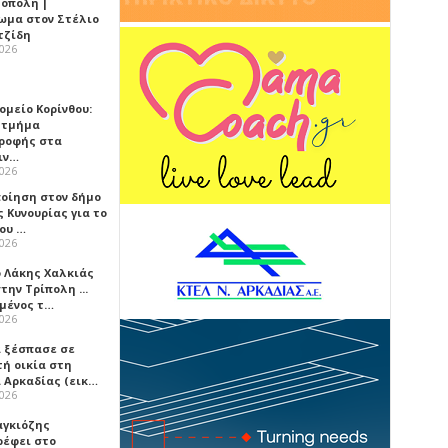
όπολη |
ωμα στον Στέλιο
τζίδη
2026
ομείο Κορίνθου:
 τμήμα
ροφής στα
ιν…
2026
ποίηση στον δήμο
 Κυνουρίας για το
που …
2026
ο Λάκης Χαλκιάς
την Τρίπολη ...
μένος τ…
2026
 ξέσπασε σε
τή οικία στη
α Αρκαδίας (εικ…
2026
αγκιόζης
ρέφει στο