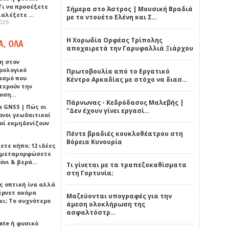
Τι να προσέξετε
Σήμερα στο Άστρος | Μουσική Βραδιά
διαλέξετε …
με το ντουέτο Ελένη και Σ…
2026
Η Χορωδία Ορφέας Τρίπολης
Α, ΟΛΑ
αποχαιρετά την Γαρυφαλλιά Ξιάρχου
η στον
ρολογικό
Πρωτοβουλία από το Εργατικό
ασμό που
Κέντρο Αρκαδίας με στόχο να διασ…
τερούν την
δοση…
Πάρνωνας - Κεδρόδασος Μαλεβής |
α GNSS | Πώς οι
"Δεν έχουν γίνει εργασί…
ονοι γεωδαιτικοί
οί εκμηδενίζουν
Πέντε βραδιές κουκλοθέατρου στη
Βόρεια Κυνουρία
ετε κήπο; 12 ιδέες
α μεταμορφώσετε
όνι & βερά…
Τι γίνεται με τα τραπεζοκαθίσματα
στη Γορτυνία;
ς οπτική ίνα αλλά
τερνετ ακόμα
Μαζεύονται υπογραφές για την
ει; Το συχνότερο
άμεση ολοκλήρωση της
ασφαλτόστρ…
ate ή φυσικό