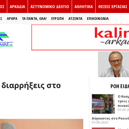
ΟΣ
ΑΡΚΑΔΙΑ
ΑΣΤΥΝΟΜΙΚΟ ΔΕΛΤΙΟ
ΑΘΛΗΤΙΚΑ
ΘΕΣΕΙΣ ΕΡΓΑΣΙΑΣ
ΕΣ
ΑΡΘΡΑ
ΤΑ ΠΑΝΤΑ, ΟΛΑ!
ΕΥΡΏΠΗ
ΑΤΖΕΝΤΑ
ΕΠΙΚΟΙΝΩΝΙΑ
 διαρρήξεις στο
ΡΟΗ ΕΙΔ
Ο Κοσ
τρεις
πινακ
05-08-
Αύγουστος στο Ροειν
05-08-2026