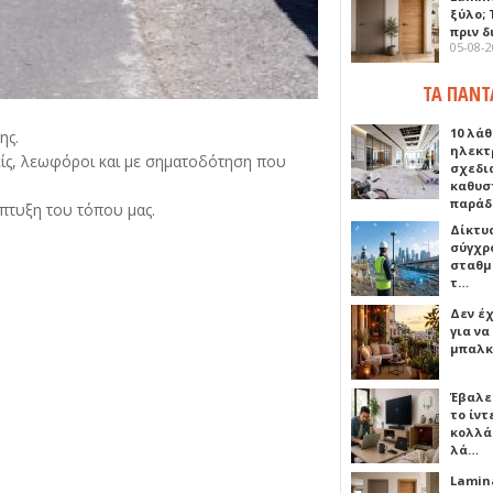
ξύλο; 
πριν 
05-08-
ΤΑ ΠΑΝΤ
10 λάθ
ης.
ηλεκτ
είς, λεωφόροι και με σηματοδότηση που
σχεδι
καθυσ
παρά
πτυξη του τόπου μας.
Δίκτυ
σύγχρ
σταθμ
τ…
Δεν έχ
για ν
μπαλκ
Έβαλε
το ίν
κολλά
λά…
Lamin