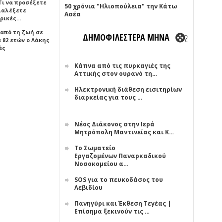
Τι να προσέξετε
50 χρόνια "Ηλιοπούλεια" την Κάτω
διαλέξετε
Ασέα
ρικές…
 από τη ζωή σε
ΔΗΜΟΦΙΛΕΣΤΕΡΑ ΜΗΝΑ
 82 ετών ο Λάκης
άς
Κάπνα από τις πυρκαγιές της
Αττικής στον ουρανό τη…
Ηλεκτρονική διάθεση εισιτηρίων
διαρκείας για τους …
Νέος Διάκονος στην Ιερά
Μητρόπολη Μαντινείας και Κ…
Το Σωματείο
Εργαζομένων Παναρκαδικού
Νοσοκομείου α…
SOS για το πευκοδάσος του
Λεβιδίου
Πανηγύρι και Έκθεση Τεγέας |
Επίσημα ξεκινούν τις …