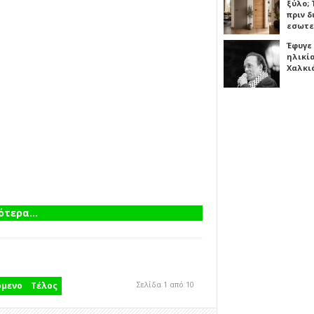
ξύλο; 
πριν 
εσωτε
Έφυγε
ηλικία
Χαλκι
τερα...
Σελίδα 1 από 10
όμενο
Τέλος