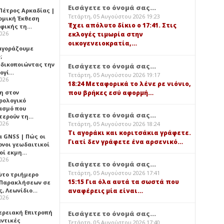
Εισάγετε το όνομά σας...
Πέτρος Αρκαδίας |
Τετάρτη, 05 Αυγούστου 2026 19:23
ομική Έκθεση
Έχει απόλυτο δίκιο ο 17:41. Στις
φικής τη…
2026
εκλογές τιμωρία στην
οικογενειοκρατία,…
 αγοράζουμε
;
δικοποιώντας την
Εισάγετε το όνομά σας...
ογί…
Τετάρτη, 05 Αυγούστου 2026 19:17
2026
18:24 Μεταφορικά το λένε ρε νιόνιο,
που βρήκες εσύ αφορμή…
η στον
ρολογικό
ασμό που
Εισάγετε το όνομά σας...
τερούν τη…
2026
Τετάρτη, 05 Αυγούστου 2026 18:24
Τι αγοράκι και κοριτσάκια γράφετε.
α GNSS | Πώς οι
Γιατί δεν γράφετε ένα αρσενικό…
ονοι γεωδαιτικοί
οί εκμη…
2026
Εισάγετε το όνομά σας...
Τετάρτη, 05 Αυγούστου 2026 17:41
ώτο τριήμερο
15:15 Για όλα αυτά τα σωστά που
 Παρακλήσεων σε
ς, Λεωνίδιο…
αναφέρεις μία είναι…
2026
ερειακή Επιτροπή
Εισάγετε το όνομά σας...
αντικές
Τετάρτη, 05 Αυγούστου 2026 17:40