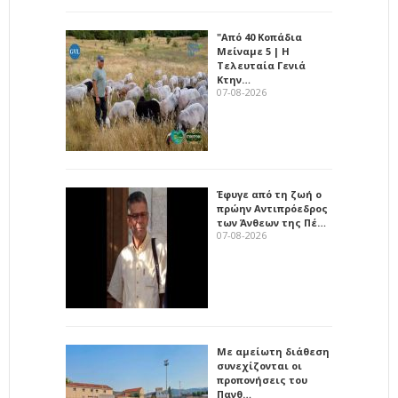
"Από 40 Κοπάδια
Μείναμε 5 | Η
Τελευταία Γενιά
Κτην…
07-08-2026
Έφυγε από τη ζωή ο
πρώην Αντιπρόεδρος
των Άνθεων της Πέ…
07-08-2026
Με αμείωτη διάθεση
συνεχίζονται οι
προπονήσεις του
Πανθ…