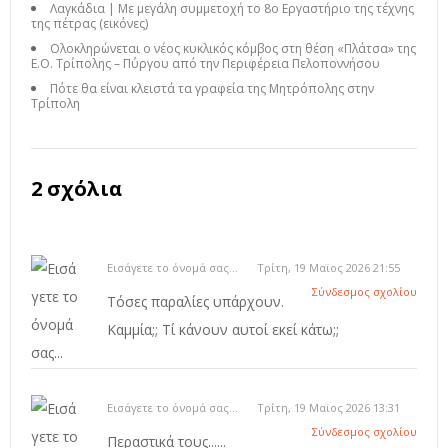
Λαγκάδια | Με μεγάλη συμμετοχή το 8ο Εργαστήριο της τέχνης
της πέτρας (εικόνες)
Ολοκληρώνεται ο νέος κυκλικός κόμβος στη θέση «Πλάτσα» της
Ε.Ο. Τρίπολης – Πύργου από την Περιφέρεια Πελοποννήσου
Πότε θα είναι κλειστά τα γραφεία της Μητρόπολης στην
Τρίπολη
2 σχόλια
Εισάγετε το όνομά σας...
Τρίτη, 19 Μαϊος 2026 21:55
Σύνδεσμος σχολίου
Τόσες παραλίες υπάρχουν.
Καμμία;; Τί κάνουν αυτοί εκεί κάτω;;
Εισάγετε το όνομά σας...
Τρίτη, 19 Μαϊος 2026 13:31
Σύνδεσμος σχολίου
Περαστικά τους......