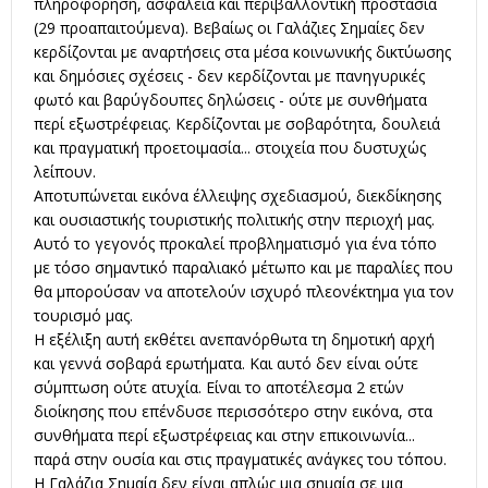
πληροφόρηση, ασφάλεια και περιβαλλοντική προστασία
(29 προαπαιτούμενα). Βεβαίως οι Γαλάζιες Σημαίες δεν
κερδίζονται με αναρτήσεις στα μέσα κοινωνικής δικτύωσης
και δημόσιες σχέσεις - δεν κερδίζονται με πανηγυρικές
φωτό και βαρύγδουπες δηλώσεις - ούτε με συνθήματα
περί εξωστρέφειας. Κερδίζονται με σοβαρότητα, δουλειά
και πραγματική προετοιμασία... στοιχεία που δυστυχώς
λείπουν.
Αποτυπώνεται εικόνα έλλειψης σχεδιασμού, διεκδίκησης
και ουσιαστικής τουριστικής πολιτικής στην περιοχή μας.
Αυτό το γεγονός προκαλεί προβληματισμό για ένα τόπο
με τόσο σημαντικό παραλιακό μέτωπο και με παραλίες που
θα μπορούσαν να αποτελούν ισχυρό πλεονέκτημα για τον
τουρισμό μας.
Η εξέλιξη αυτή εκθέτει ανεπανόρθωτα τη δημοτική αρχή
και γεννά σοβαρά ερωτήματα. Και αυτό δεν είναι ούτε
σύμπτωση ούτε ατυχία. Είναι το αποτέλεσμα 2 ετών
διοίκησης που επένδυσε περισσότερο στην εικόνα, στα
συνθήματα περί εξωστρέφειας και στην επικοινωνία...
παρά στην ουσία και στις πραγματικές ανάγκες του τόπου.
Η Γαλάζια Σημαία δεν είναι απλώς μια σημαία σε μια