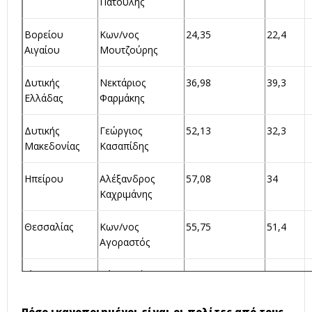
Πατούλης
Βορείου
Κων/νος
24,35
22,4
Αιγαίου
Μουτζούρης
Δυτικής
Νεκτάριος
36,98
39,3
Ελλάδας
Φαρμάκης
Δυτικής
Γεώργιος
52,13
32,3
Μακεδονίας
Κασαπίδης
Ηπείρου
Αλέξανδρος
57,08
34
Καχριμάνης
Θεσσαλίας
Κων/νος
55,75
51,4
Αγοραστός
Ιόνιων Νήσων
Ρόδη Κράτσα
29,55
20,3
Τσαγκαροπούλου
Πόσο ικανοποιημένοι είναι οι πολίτες από τους