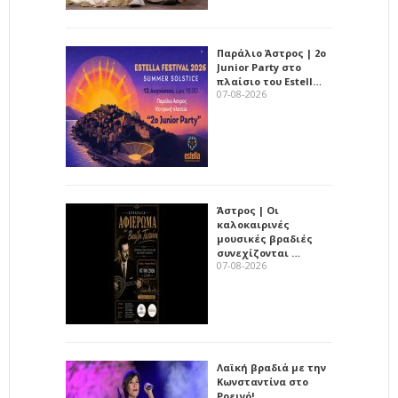
Παράλιο Άστρος | 2ο
Junior Party στο
πλαίσιο του Estell…
07-08-2026
Άστρος | Οι
καλοκαιρινές
μουσικές βραδιές
συνεχίζονται …
07-08-2026
Λαϊκή βραδιά με την
Κωνσταντίνα στο
Ροεινό!