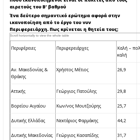
Κεντρικής
Απόστολος –
62,04
50,7
αιρετούς του Β’ βαθμού
Μακεδονίας
Ιωάννης
Ένα δεύτερο σημαντικό ερώτημα αφορά στην
Τζιτζικώστας
ικανοποίηση από το έργο του νυν
Περιφερειάρχη. Πως κρίνεται η θητεία τους;
Κρήτης
Σταύρος
60,82
48,5
Αρναουτάκης
Περιφέρειες
Περιφερειάρχες
Καλή – πο
Νοτίου Αιγαίου
Γεώργιος
53,71
52,2
καλή
Χατζημάρκος
Αν. Μακεδονίας &
Χρήστος Μέτιος
26,9
Πελοποννήσου
Παναγιώτης Νίκας
33,61
32,7
Θράκης
Στερεάς
Φάνης Σπανός
39,77
32,7
Αττικής
Γεώργιος Πατούλης
29,8
Ελλάδας
Βορείου Αιγαίου
Κων/νος Μουτζούρης
25,7
Δυτικής Ελλάδας
Νεκτάριος Φαρμάκης
44,2
Δυτικής Μακεδονίας
Γεώργιος Κασαπίδης
31,7