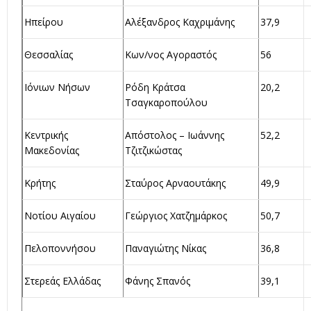
Ηπείρου
Αλέξανδρος Καχριμάνης
37,9
Θεσσαλίας
Κων/νος Αγοραστός
56
Ιόνιων Νήσων
Ρόδη Κράτσα
20,2
Τσαγκαροπούλου
Κεντρικής
Απόστολος – Ιωάννης
52,2
Μακεδονίας
Τζιτζικώστας
Κρήτης
Σταύρος Αρναουτάκης
49,9
Νοτίου Αιγαίου
Γεώργιος Χατζημάρκος
50,7
Πελοποννήσου
Παναγιώτης Νίκας
36,8
Στερεάς Ελλάδας
Φάνης Σπανός
39,1