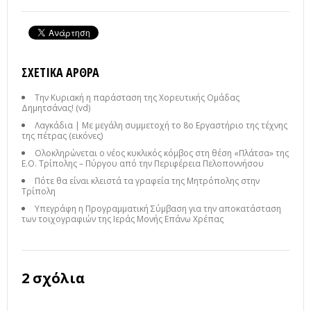
ΣΧΕΤΙΚΆ ΆΡΘΡΑ
Την Κυριακή η παράσταση της Χορευτικής Ομάδας
Δημητσάνας! (vd)
Λαγκάδια | Με μεγάλη συμμετοχή το 8ο Εργαστήριο της τέχνης
της πέτρας (εικόνες)
Ολοκληρώνεται ο νέος κυκλικός κόμβος στη θέση «Πλάτσα» της
Ε.Ο. Τρίπολης – Πύργου από την Περιφέρεια Πελοποννήσου
Πότε θα είναι κλειστά τα γραφεία της Μητρόπολης στην
Τρίπολη
Υπεγράφη η Προγραμματική Σύμβαση για την αποκατάσταση
των τοιχογραφιών της Ιεράς Μονής Επάνω Χρέπας
2 σχόλια