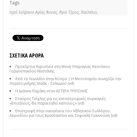
Tags:
Ιερό λείψανο Αγίας Άννας,
Άγιο Όρος,
Ναύπλιο,
ΣΧΕΤΙΚΆ ΆΡΘΡΑ
Προεόρτια Αγρυπνία στη Μονή Υπεραγίας Θεοτόκου
Γοργοεπηκόου Νεστάνης
Από το Λεωνίδιο στην Κύπρο | Η Μοτοπαρέα συνεχίζει την
πορεία μνήμης Ισαάκ – Σολωμού (vd)
Η Ιωάννα Παχάκη στον ΑΣΤΕΡΑ ΤΡΙΠΟΛΗΣ
Σταύρος Τσίχλης για τις καταστροφικές πυρκαγιές:
«Επιτέλους, θα παραιτηθεί κάποιος;» (vd)
Επιστροφή στην οικογένεια του Αθλητικού Συλλόγου
Λεωνιδίου για τους Κωνσταντίνο και Σοφοκλή Γιαννούση (vd)