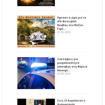
Έφτασε η ώρα για το
47ο Φεστιβάλ
Άκοβας στο Βυζίκι
Γορτ…
09-08-2026
Συλλήψεις για
μικροποσότητα
κάνναβης στη Βόρεια
Κυνουρί…
09-08-2026
Στις 21 Αυγούστου ο
διαγωνισμός