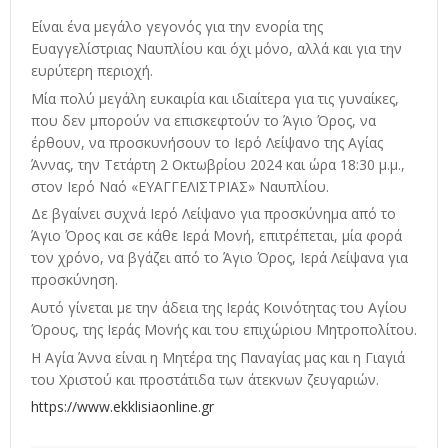
Είναι ένα μεγάλο γεγονός για την ενορία της
Ευαγγελίστριας Ναυπλίου και όχι μόνο, αλλά και για την
ευρύτερη περιοχή.
Μία πολύ μεγάλη ευκαιρία και ιδιαίτερα για τις γυναίκες,
που δεν μπορούν να επισκεφτούν το Άγιο Όρος, να
έρθουν, να προσκυνήσουν το Ιερό Λείψανο της Αγίας
Άννας, την Τετάρτη 2 Οκτωβρίου 2024 και ώρα 18:30 μ.μ.,
στον Ιερό Ναό «ΕΥΑΓΓΕΛΙΣΤΡΙΑΣ» Ναυπλίου.
Δε βγαίνει συχνά Ιερό Λείψανο για προσκύνημα από το
Άγιο Όρος και σε κάθε Ιερά Μονή, επιτρέπεται, μία φορά
τον χρόνο, να βγάζει από το Άγιο Όρος, Ιερά Λείψανα για
προσκύνηση.
Αυτό γίνεται με την άδεια της Ιεράς Κοινότητας του Αγίου
Όρους, της Ιεράς Μονής και του επιχώριου Μητροπολίτου.
Η Αγία Άννα είναι η Μητέρα της Παναγίας μας και η Γιαγιά
του Χριστού και προστάτιδα των άτεκνων ζευγαριών.
https://www.ekklisiaonline.gr