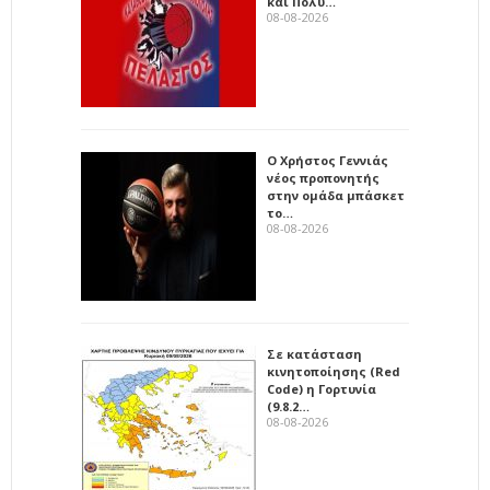
και Πολύ…
08-08-2026
Ο Χρήστος Γεννιάς
νέος προπονητής
στην ομάδα μπάσκετ
το…
08-08-2026
Σε κατάσταση
κινητοποίησης (Red
Code) η Γορτυνία
(9.8.2…
08-08-2026