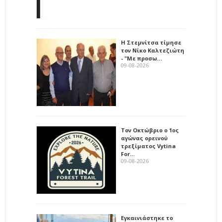
Η Στεμνίτσα τίμησε
τον Νίκο Καλτεζιώτη
- "Με προσω…
09-08-2026
Τον Οκτώβριο ο 1ος
αγώνας ορεινού
τρεξίματος Vytina
For…
09-08-2026
Εγκαινιάστηκε το