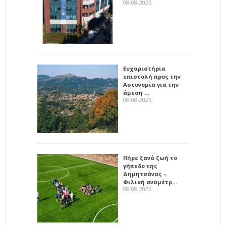
08-08-2026
Ευχαριστήρια
επιστολή προς την
Αστυνομία για την
άμεση …
08-08-2026
Πήρε ξανά ζωή το
γήπεδο της
Δημητσάνας –
Φιλική αναμέτρ…
08-08-2026