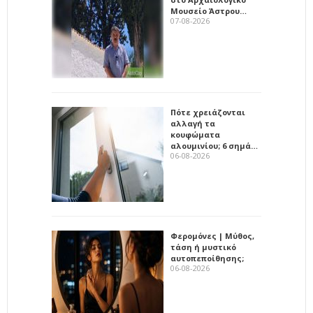
Μουσείο Άστρου…
07-08-2026
Πότε χρειάζονται
αλλαγή τα
κουφώματα
αλουμινίου; 6 σημά…
06-08-2026
Φερομόνες | Μύθος,
τάση ή μυστικό
αυτοπεποίθησης;
06-08-2026