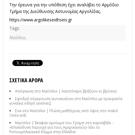
Την έρευνα για την υπόθεση έχει αναλάβει το Αρμόδιο
Τμήμα της Διεύθυνσης Αστυνομίας Αργολίδας.
https://www.argolikeseidhseis.gr
Tags:
Ναύπλιο,
ΣΧΕΤΙΚΆ ΆΡΘΡΑ
Απόγνωση στο Ναύπλιο | Λασπόνερο βγάζουν οι βρύσες!
Σφοδρή σύγκρουση αυτοκινήτων στο Ναύπλιο με τραυματία
γυναίκα οδηγό (εικόνες)
Σοκ στο Ναύπλιο | Πτώση μαθήτριας από ύψος στο παλιό
Ξενία (vd)
Ναύπλιο | Έκαψαν ομοίωμα του Τραμπ στο καρναβάλι -
«Επικίνδυνη περιοχή για τους Αμερικανούς» λέει το
Ρεπουμπλικανικό Κόμμα στην Ελλάδα!