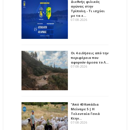
Διεθνής φιλικός
αγώνας στην
Τρίπολη - Τι ισχύει
με τα ε…
07-08-2026
Οι 4 ειδήσεις από την
περιφέρεια που
αφορούν άμεσα το Λ…
07-08-2026
"Από 40 Κοπάδια
Μείναμε 5 | Η
Τελευταία Γενιά
Κτην…
07-08-2026