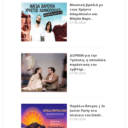
Μουσική βραδιά με
τους Χρήστο
Αδαμόπουλο και
Μάγδα Βαρο…
07-08-2026
ΔΩΡΕΑΝ για την
Τρίπολη, η σπουδαία
παράσταση του
εμβλημ…
07-08-2026
Παράλιο Άστρος | 2ο
Junior Party στο
πλαίσιο του Estell…
07-08-2026