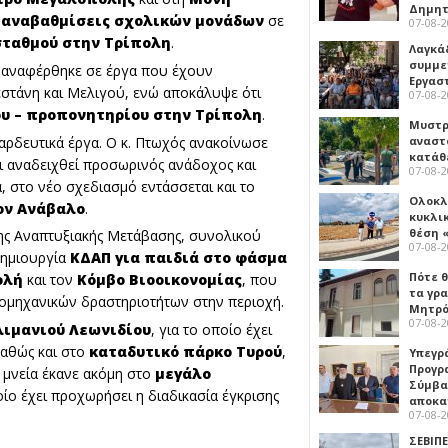
Δημη
 αναβαθμίσεις σχολικών μονάδων
σε
07-08-
σταθμού στην Τρίπολη
.
Λαγκά
συμμε
ς αναφέρθηκε σε έργα που έχουν
Εργασ
εστάνη και Μελιγού, ενώ αποκάλυψε ότι
07-08-
ου – προπονητηρίου στην Τρίπολη
.
Μυστρ
αρδευτικά έργα. Ο κ. Πτωχός ανακοίνωσε
αναστ
κατάθ
ι αναδειχθεί προσωρινός ανάδοχος και
07-08-
 στο νέο σχεδιασμό εντάσσεται και το
Ολοκλ
τον Ανάβαλο
.
κυκλι
θέση 
ιης Αναπτυξιακής Μετάβασης, συνολικού
07-08-
δημιουργία
ΚΔΑΠ για παιδιά στο φάσμα
Πότε θ
ολή
και τον
Κόμβο Βιοοικονομίας
, που
τα γρ
ιομηχανικών δραστηριοτήτων στην περιοχή.
Μητρό
07-08-
λιμανιού Λεωνιδίου
, για το οποίο έχει
καθώς και στο
καταδυτικό πάρκο Τυρού
,
Υπεγρ
Προγρ
ή μνεία έκανε ακόμη στο
μεγάλο
Σύμβα
ποίο έχει προχωρήσει η διαδικασία έγκρισης
αποκα
07-08-
ΣΕΒΙΠΕ