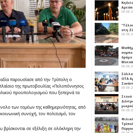
Κηδεί
Αρτόπ
08-08-
"Τέλο
στη Ζ
08-08-
Μαθή
συμπε
δρόμο
Μοτοπ
08-08-
Σύλλο
ΟΤΑ Α
αδία παρουσίασε από την Τρίπολη ο
Συνάν
πλαίσιο της πρωτοβουλίας «Πελοπόννησος
08-08-
νολικού προϋπολογισμού που ξεπερνά τα
Στενό
Δέντρ
μικρο
ύνολο των τομέων της καθημερινότητας, από
08-08-
ν κοινωνική συνοχή, τον πολιτισμό, τον
Φιλικ
Τρίπολ
υ βρίσκονται σε εξέλιξη σε ολόκληρη την
Πύργο
08-08-