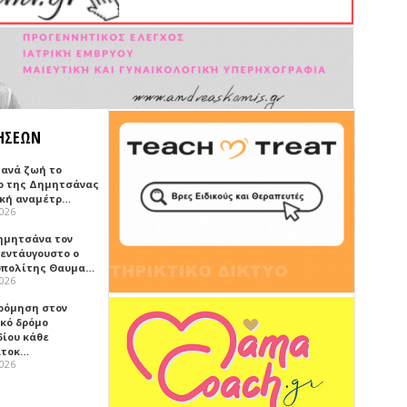
ΗΣΕΩΝ
ξανά ζωή το
ο της Δημητσάνας
ική αναμέτρ…
2026
ημητσάνα τον
εντάυγουστο ο
πολίτης Θαυμα…
2026
ρόμηση στον
ικό δρόμο
δίου κάθε
ατοκ…
2026