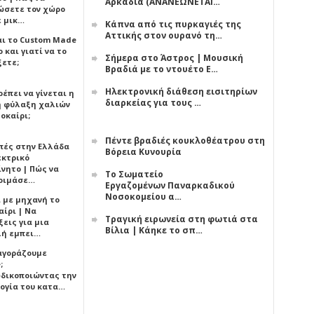
Αρκαδία (ΑΝΑΝΕΩΝΕΤΑΙ…
ώσετε τον χώρο
ε μικ…
Κάπνα από τις πυρκαγιές της
Αττικής στον ουρανό τη…
αι το Custom Made
 και γιατί να το
Σήμερα στο Άστρος | Μουσική
ξετε;
Βραδιά με το ντουέτο Ε…
Ηλεκτρονική διάθεση εισιτηρίων
έπει να γίνεται η
διαρκείας για τους …
 φύλαξη χαλιών
οκαίρι;
Πέντε βραδιές κουκλοθέατρου στη
πές στην Ελλάδα
Βόρεια Κυνουρία
εκτρικό
ίνητο | Πώς να
Το Σωματείο
οιμάσε…
Εργαζομένων Παναρκαδικού
Νοσοκομείου α…
ι με μηχανή το
αίρι | Να
Τραγική ειρωνεία στη φωτιά στα
εις για μια
Βίλια | Κάηκε το σπ…
ή εμπει…
 αγοράζουμε
;
δικοποιώντας την
ογία του κατα…