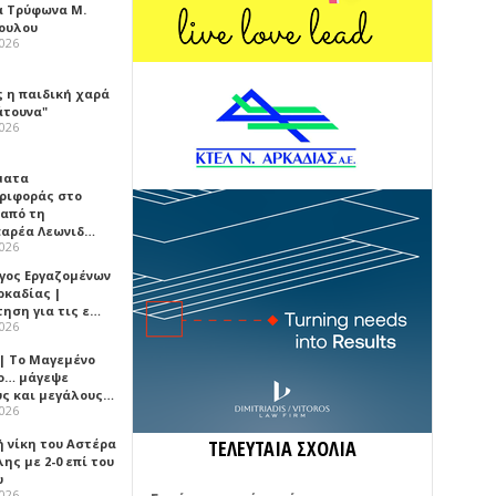
α Τρύφωνα Μ.
ουλου
2026
ς η παιδική χαρά
άτουνα"
2026
ματα
ριφοράς στο
 από τη
αρέα Λεωνιδ…
2026
γος Εργαζομένων
ρκαδίας |
τηση για τις ε…
2026
 | Το Μαγεμένο
ο… μάγεψε
ύς και μεγάλους…
2026
ή νίκη του Αστέρα
ΤΕΛΕΥΤΑΙΑ ΣΧΟΛΙΑ
ης με 2-0 επί του
υ
2026