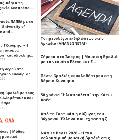
αξικό για τη
χανία δεν πρέπει…
2026
γασία ΠΑΠΕΛ με το
University of
ce and …
2026
Το ημερολόγιο εκδηλώσεων στην
Αρκαδία (ΑΝΑΝΕΩΝΕΤΑΙ)
ς Τζιούμης: «Η
λη αποκτά
ονη και ολοκληρ…
Σήμερα στο Άστρος | Μουσική Βραδιά
2026
με το ντουέτο Ελένη και Σ…
πή νερού στο
ήγαδο Κυνουρίας
Πέντε βραδιές κουκλοθέατρου στη
2026
Βόρεια Κυνουρία
κή βραδιά με τους
50 χρόνια "Ηλιοπούλεια" την Κάτω
ο Αδαμόπουλο και
Ασέα
 Βαρο…
2026
Από τη Γορτυνία η σύζυγος του
36χρονου Έλληνα που έχασε τη ζ…
Α, ΟΛΑ
όνες | Μύθος,
Nature Beats 2026 – Η πιο
ή μυστικό
καλοκαιρινή μουσική βραδιά στις