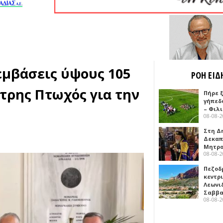
εμβάσεις ύψους 105
ΡΟΗ ΕΙΔ
τρης Πτωχός για την
Πήρε 
γήπεδ
– Φιλ
08-08-
Στη Δ
Δεκαπ
Μητρο
08-08-
Πεζοδ
κεντρ
Λεωνι
Σαββ
08-08-