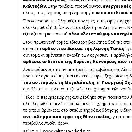
Καλτεζών
. Στην παιδεία, προωθούνται
ενεργειακές
όλους τους δήμους και η δημιουργία
νέου παιδικού 
Όσον αφορά τις αθλητικές υποδομές, ο περιφερειάρχη
ολοκληρωθεί ή βρίσκονται σε εξέλιξη σε Δημητσάνα, Ν
εξετάζεται η κατασκευή
νέου κλειστού γυμναστηρί
Στον πρωτογενή τομέα, ιδιαίτερη βαρύτητα δόθηκε στα 
ότι για τα
αρδευτικά δίκτυα της λίμνης Τάκας
έχε
σύντομα αναμένεται η έναρξη των εργασιών. Παράλληλα,
αρδευτικό δίκτυο της Βόρειας Κυνουρίας από 
Αναφερόμενος στις αναπτυξιακές παρεμβάσεις της Δίκα
προϋπολογισμού περίπου 62 εκατ. ευρώ, ξεχώρισε τη 
του αυτισμού στη Μεγαλόπολη
, τη
Γεωργική Σχ
συνδέεται με την ανάπτυξη νέων επιχειρηματικών και β
Τέλος, ο περιφερειάρχης αναφέρθηκε στην πορεία του
ολοκληρωθεί η μελέτη και αναμένεται χρηματοδότηση, 
το οποίο βρίσκεται στο στάδιο της αδειοδότησης. Ειδικ
αντιπλημμυρικό έργο της Μαντινείας
, για το ο
περιβαλλοντικών όρων.
Κείμενο |
www.kalimera-arkadia.g
r