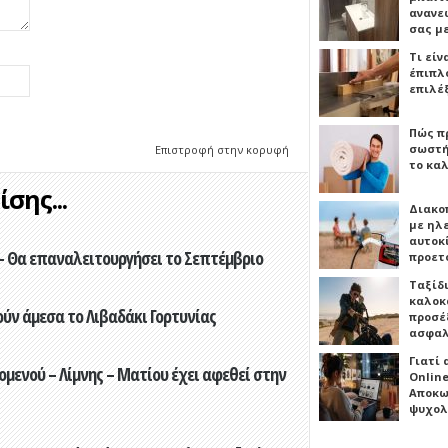
ανανε
σας μ
Τι είν
έπιπλο
επιλέ
Πώς πρ
σωστή
Επιστροφή στην κορυφή
το καλ
σης...
Διακο
με ηλ
αυτοκ
- Θα επαναλειτουργήσει το Σεπτέμβριο
προετ
Ταξίδ
καλοκ
ούν άμεσα το Λιβαδάκι Γορτυνίας
προσέξ
ασφαλ
Γιατί
ενού – Λίμνης – Ματίου έχει αφεθεί στην
Online
Αποκω
ψυχολ