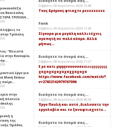
Εισάγετε το όνομά σας...
Σάββατο, 08 Αυγούστου 2026 13:48
ηνοκαναδέζα
Τους δρόμους φτιαχτε ρεεεεεεεεε
ίνα Βασιλούνη
ΑΣΤΕΡΑ ΤΡΙΠΟΛΗ…
2026
Fank
Σάββατο, 08 Αυγούστου 2026 11:28
υλλήψεις το
Σίγουρα μια μεγάλη καλλιτέχνις
 στην Τρίπολη
2026
αγαπητή σε πολύ κόσμο. Αλλά
μήπως…
τος: "Κλειστά
ία στην Κυνουρία,
Εισάγετε το όνομά σας...
ισμ…
Σάββατο, 08 Αυγούστου 2026 11:27
2026
Ε ρε κατι μηηηνυυυυυσεειιιςςςςςςςς
χαχαχαχαχαχαχχαχαχα
μαντικό έργο για
https://www.facebook.com/watch/?
ερά Μονή Επάνω
v=27832162979767096
ς παίρν…
2026
Εισάγετε το όνομά σας...
κερία στην
ική πλατεία
Σάββατο, 08 Αυγούστου 2026 08:39
όπολης
Έργο Παυλή και αυτό ,διαλυσατε την
2026
εργολαβία και το ξαναφτιαχνετε…
υριακή η
ταση της
Εισάγετε το όνομά σας...
τικής Ομάδας