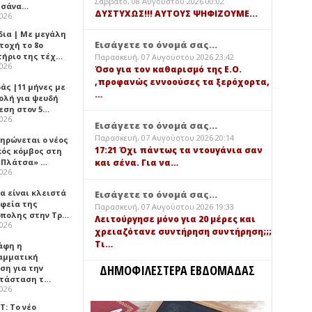
Σάββατο, 08 Αυγούστου 2026 00:02
τσάνα…
ΔΥΣΤΥΧΩΣ!!! ΑΥΤΟΥΣ ΨΗΦΙΖΟΥΜΕ...
2026
δια | Με μεγάλη
Εισάγετε το όνομά σας...
τοχή το 8ο
τήριο της τέχ…
Παρασκευή, 07 Αυγούστου 2026 23:42
2026
Όσο για τον καθαρισμό της Ε.Ο.
,προφανώς εννοούσες τα ξερόχορτα,
άς |11 μήνες με
…
ολή για ψευδή
εση στον 5…
2026
Εισάγετε το όνομά σας...
Παρασκευή, 07 Αυγούστου 2026 20:14
ηρώνεται ο νέος
17:21 Όχι πάντως τα ντουγάνια σαν
κός κόμβος στη
«Πλάτσα» …
και σένα. Για να…
2026
α είναι κλειστά
Εισάγετε το όνομά σας...
αφεία της
Παρασκευή, 07 Αυγούστου 2026 19:33
πολης στην Τρ…
Λειτούργησε μόνο για 20 μέρες και
2026
χρειαζότανε συντήρηση συντήρηση;;;
Τι…
άφη η
αμματική
ΔΗΜΟΦΙΛΕΣΤΕΡΑ ΕΒΔΟΜΑΔΑΣ
ση για την
τάσταση τ…
2026
Τ: Το νέο