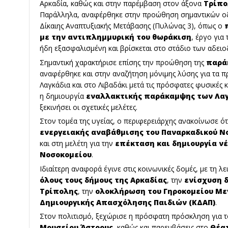
Αρκαδία, καθώς και στην παρέμβαση στον άξονα
Τρίπο
Παράλληλα, αναφέρθηκε στην προώθηση σημαντικών ο
Δίκαιης Αναπτυξιακής Μετάβασης (Πυλώνας 3), όπως ο
με την αντιπλημμυρική του θωράκιση
, έργο για
ήδη εξασφαλισμένη και βρίσκεται στο στάδιο των αδει
Σημαντική χαρακτήρισε επίσης την προώθηση της
παρά
αναφέρθηκε και στην αναζήτηση μόνιμης λύσης για τα 
Λαγκάδια και στο Λιβαδάκι μετά τις πρόσφατες φυσικές
η δημιουργία
εναλλακτικής παράκαμψης των Λα
ξεκινήσει οι σχετικές μελέτες.
Στον τομέα της υγείας, ο περιφερειάρχης ανακοίνωσε ό
ενεργειακής αναβάθμισης του Παναρκαδικού Ν
και στη μελέτη για την
επέκταση και δημιουργία ν
Νοσοκομείου
.
Ιδιαίτερη αναφορά έγινε στις κοινωνικές δομές, με τη λ
όλους τους δήμους της Αρκαδίας
, την
ενίσχυση 
Τρίπολης
, την
ολοκλήρωση του Γηροκομείου Μ
Δημιουργικής Απασχόλησης Παιδιών (ΚΔΑΠ)
.
Στον πολιτισμό, ξεχώρισε η πρόσφατη πρόσκληση για 
Μουσείου Άστρους
, καθώς και παρεμβάσεις στο
Θέα