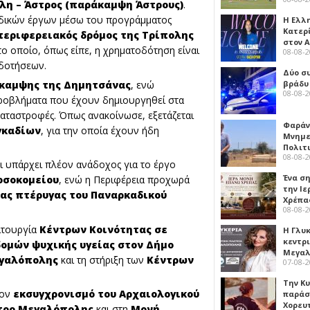
λη – Άστρος (παράκαμψη Άστρους)
.
δικών έργων μέσω του προγράμματος
Η Ελλ
Κατερ
περιφερειακός δρόμος της Τρίπολης
στον 
 το οποίο, όπως είπε, η χρηματοδότηση είναι
08-08-
οδοτήσεων.
Δύο σ
καμψης της Δημητσάνας
, ενώ
βράδυ
08-08-
προβλήματα που έχουν δημιουργηθεί στα
 καταστροφές. Όπως ανακοίνωσε, εξετάζεται
Φαράν
γκαδίων
, για την οποία έχουν ήδη
Μνημε
Πολιτ
08-08-
τι υπάρχει πλέον ανάδοχος για το έργο
Ένα ση
οσοκομείου
, ενώ η Περιφέρεια προχωρά
την Ι
έας πτέρυγας του Παναρκαδικού
Χρέπα
08-08-
ειτουργία
Κέντρων Κοινότητας σε
Η Γλυ
κεντρ
δομών ψυχικής υγείας στον Δήμο
Μεγαλ
εγαλόπολης
και τη στήριξη των
Κέντρων
07-08-
Την Κ
τον
εκσυγχρονισμό του Αρχαιολογικού
παράσ
Χορευ
τρο Μεγαλόπολης
και στη
Μονή