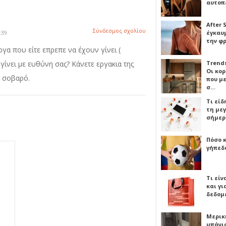
αυτοπ
After 
Σύνδεσμος σχολίου
:39
έγκαυμ
την φ
γα που είτε επρεπε να έχουν γίνει (
ίνει με ευθύνη σας? Κάνετε εργακια της
Trends
Οι κο
α σοβαρό.
που μ
σ…
Τι είδ
τη με
σήμερ
Πόσο 
γήπεδο
Τι είν
και γι
δεδομ
Μερικ
μπάνιο