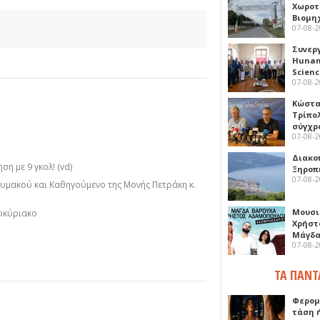
Χωροτ
Βιομη
07-08-
Συνερ
Hunan 
Scien
07-08-
Κώστα
Τρίπο
σύγχρ
07-08-
Διακο
η με 9 γκολ! (vd)
Ξηροπ
07-08-
μακού και Καθηγούμενο της Μονής Πετράκη κ.
Μουσι
οκύριακο
Χρήστ
Μάγδα
07-08-
ΤΑ ΠΑΝΤ
Φερομ
τάση 