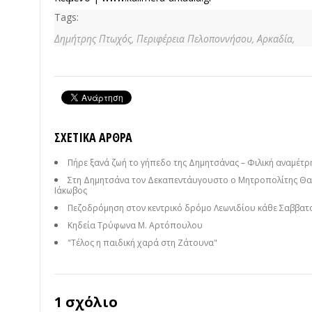
Tags:
Δημήτρης Πτωχός,
Περιφέρεια Πελοποννήσου,
Αρκαδία,
ΣΧΕΤΙΚΆ ΆΡΘΡΑ
Πήρε ξανά ζωή το γήπεδο της Δημητσάνας – Φιλική αναμέτρησ
Στη Δημητσάνα τον Δεκαπεντάυγουστο ο Μητροπολίτης Θαυ
Ιάκωβος
Πεζοδρόμηση στον κεντρικό δρόμο Λεωνιδίου κάθε Σαββατ
Κηδεία Τρύφωνα Μ. Αρτόπουλου
"Τέλος η παιδική χαρά στη Ζάτουνα"
1 σχόλιο