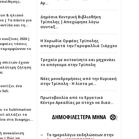
εποίθησης;
Αρ…
Sun & ηλιακό
Δημόσια Κεντρική Βιβλιοθήκη
α | Τα πάντα για
Τρίπολης | Αποχώρησε λόγω
ροντίδα και τη…
συνταξ…
 κουζίνας 2026 |
Η Χορωδία Ορφέας Τρίπολης
ρυφαίες τάσεις
αποχαιρετά την Γαρυφαλλιά Ξιάρχου
εταμορφώνουν το
Τροχαίο με αυτοκίνητο και μηχανάκι
η σπιτιών έχουν
το απόγευμα στην Τρίπολη
γαλύτερη ζήτηση
α;
Νέες μονοδρομήσεις από την Κυριακή
στην Τρίπολη - Η λίστα με…
κοστίζει ένα
 5x5;
Πρωτοβουλία από το Εργατικό
Κέντρο Αρκαδίας με στόχο να διασ…
αι το Sublimation
ατί αλλάζει τα
ΔΗΜΟΦΙΛΕΣΤΕΡΑ ΜΗΝΑ
ένα στα διαφημι…
ή ανακαίνιση
Το ημερολόγιο εκδηλώσεων στην
υ | Πώς να