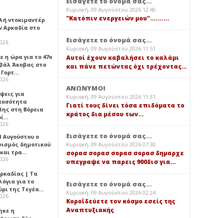
Εισάγετε το όνομά σας...
Κυριακή, 09 Αυγούστου 2026 12:40
"Κατόπιν ενεργειών μου"..........
λή ντοκιμαντέρ
ν Αρκαδία στο
Εισάγετε το όνομά σας...
2026
Κυριακή, 09 Αυγούστου 2026 11:51
 η ώρα για το 47ο
Αυτοί έχουν καβαλήσει το καλάμι
βάλ Άκοβας στο
και πάνε πετώντας όχι τρέχοντας…
ι Γορτ…
2026
ΑΝΩΝΥΜΟΙ
ψεις για
Κυριακή, 09 Αυγούστου 2026 11:31
ποσότητα
Γιατί τους δίνει τόσα επιδόματα το
βης στη Βόρεια
κράτος δια μέσου των…
ρί…
2026
Εισάγετε το όνομά σας...
1 Αυγούστου ο
νισμός δημοτικού
Κυριακή, 09 Αυγούστου 2026 07:30
 και τρα…
σορασ σορασ σορασ σορασ δημαρχε
2026
υπεγραψε να παρεις 900δισ για…
ρκαδίας | Τα
όγια για το
Εισάγετε το όνομά σας...
ύρι της Τεγέα…
Κυριακή, 09 Αυγούστου 2026 02:24
2026
Κοροϊδεύετε τον κόσμο εσείς της
Αναπτυξιακής
ηκε η