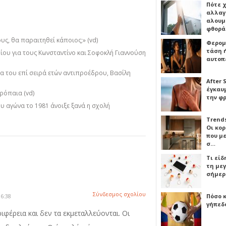
Πότε 
αλλαγ
αλουμι
φθορ
υς, θα παραιτηθεί κάποιος;» (vd)
Φερομ
τάση 
ίου για τους Κωνσταντίνο και Σοφοκλή Γιαννούση
αυτοπ
α του επί σειρά ετών αντιπροέδρου, Βασίλη
After 
έγκαυμ
ρόπαια (vd)
την φ
ου αγώνα το 1981 άνοιξε ξανά η σχολή
Trends
Οι κο
που μ
σ…
Τι είδ
τη με
σήμερ
Σύνδεσμος σχολίου
Πόσο 
6:38
γήπεδο
ιφέρεια και δεν τα εκμεταλλεύονται. Οι