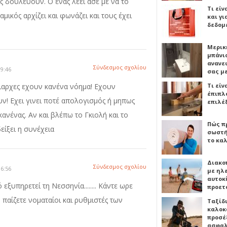
ς δουλεύουν. Ο ένας λέει άσε με να το
Τι είν
αμικός αρχίζει και φωνάζει και τους έχει
και γι
δεδομ
Μερικ
μπάνιο
ανανε
Σύνδεσμος σχολίου
9:46
σας μ
Τι είν
ειαρχες εχουν κανένα νόημα! Εχουν
έπιπλο
ν! Εχει γινει ποτέ απολογισμός ή μηπως
επιλέ
 κανένας. Αν και βλέπω το Γκιολή και το
Πώς πρ
είξει η συνέχεια
σωστή
το καλ
Διακο
Σύνδεσμος σχολίου
6:56
με ηλ
αυτοκ
 εξυπηρετεί τη Νεσσηνία........ Κάντε ωρε
προετ
ο παίζετε νοματαίοι και ρυθμιστές των
Ταξίδ
καλοκ
προσέξ
ασφαλ