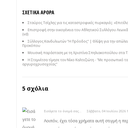
ΣΧΕΤΙΚΆ ΆΡΘΡΑ
Σταύρος Τσίχλης για τις καταστροφικές πυρκαγιές: «Επιτέλο
Επιστροφή στην οικογένεια του Αθλητικού Συλλόγου Λεωνιδ
(vd)
Σύλλογος Κανδυλιωτών "Η Πρόοδος" | Θλίψη για την απώλει
Προκόπου
Μουσική παράσταση με τη Χριστίνα Σπηλιακοπούλου στα Τ
Η Στεμνίτσα τίμησε τον Νίκο Καλτεζιώτη - "Με προσωπικό τ
αργυροχρυσοχοΐας"
5 σχόλια
Εισάγετε το όνομά σας...
Σάββατο, 04 Ιουλίου 2026 1
Λοιπόν, έχει τόσα χρήματα αυτή στιγμή η περ