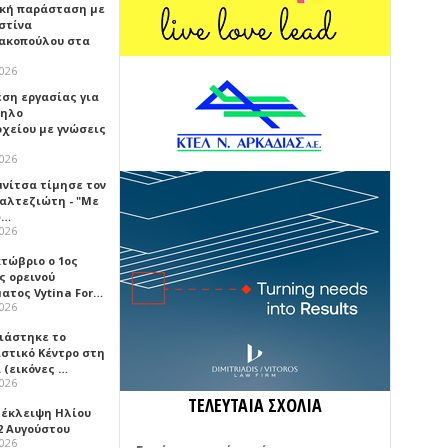
κή παράσταση με
στίνα
ακοπούλου στα
2026
έση εργασίας για
ηλο
οχείου με γνώσεις
2026
μνίτσα τίμησε τον
Καλτεζιώτη - "Με
ω…
2026
κτώβριο ο 1ος
ς ορεινού
ατος Vytina For…
2026
νιάστηκε το
ιστικό Κέντρο στη
 (εικόνες …
2026
ΤΕΛΕΥΤΑΙΑ ΣΧΟΛΙΑ
 έκλειψη Ηλίου
2 Αυγούστου
2026