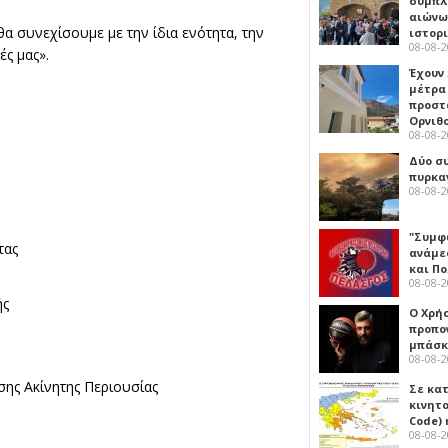
συμπλ
αιώνω
θα συνεχίσουμε με την ίδια ενότητα, την
ιστορ
08-08-
ές μας».
Έχουν
μέτρα 
προστ
Ορνιθ
08-08-
Δύο σ
πυρκα
08-08-
"Συμφ
τας
ανάμε
και Π
08-08-
ής
Ο Χρήσ
προπο
μπάσκ
08-08-
σης Ακίνητης Περιουσίας
Σε κα
κινητ
Code) 
08-08-