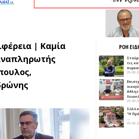
φέρεια | Καμία
ΡΟΗ ΕΙΔ
 Αναπληρωτής
Σταύρ
τις κ
πυρκα
πουλος,
09-08-
δρώνης
Επιστ
οικογέ
Αθλητ
Λεωνι
09-08-
Σύλλο
"Η Πρό
…
09-08-