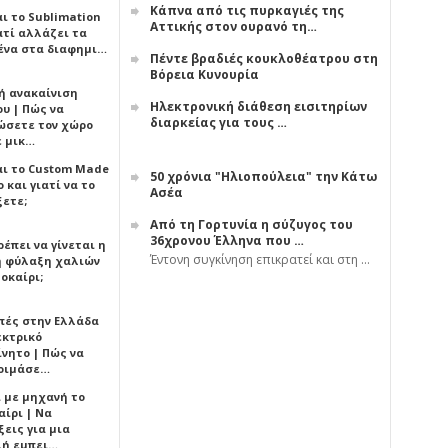
Κάπνα από τις πυρκαγιές της
αι το Sublimation
Αττικής στον ουρανό τη…
ατί αλλάζει τα
ένα στα διαφημι…
Πέντε βραδιές κουκλοθέατρου στη
Βόρεια Κυνουρία
ή ανακαίνιση
Ηλεκτρονική διάθεση εισιτηρίων
υ | Πώς να
διαρκείας για τους …
ώσετε τον χώρο
ε μικ…
αι το Custom Made
50 χρόνια "Ηλιοπούλεια" την Κάτω
 και γιατί να το
Ασέα
ξετε;
Από τη Γορτυνία η σύζυγος του
36χρονου Έλληνα που …
έπει να γίνεται η
Έντονη συγκίνηση επικρατεί και στη …
 φύλαξη χαλιών
οκαίρι;
πές στην Ελλάδα
εκτρικό
ίνητο | Πώς να
οιμάσε…
ι με μηχανή το
αίρι | Να
εις για μια
ή εμπει…