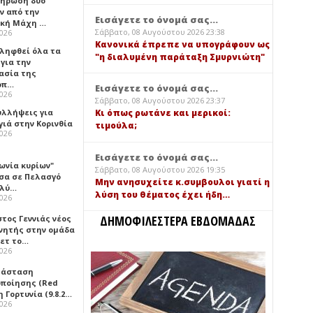
ήρωση δύο
ν από την
Εισάγετε το όνομά σας...
ική Μάχη …
Σάββατο, 08 Αυγούστου 2026 23:38
2026
Κανονικά έπρεπε να υπογράφουν ως
 ληφθεί όλα τα
"η διαλυμένη παράταξη Σμυρνιώτη"
για την
ασία της
οπ…
Εισάγετε το όνομά σας...
2026
Σάββατο, 08 Αυγούστου 2026 23:37
υλλήψεις για
Κι όπως ρωτάνε και μερικοί:
γιά στην Κορινθία
τιμούλα;
2026
Εισάγετε το όνομά σας...
ωνία κυρίων"
Σάββατο, 08 Αυγούστου 2026 19:35
σα σε Πελασγό
Μην ανησυχείτε κ.συμβουλοι γιατί η
ολύ…
λύση του θέματος έχει ήδη…
2026
ΔΗΜΟΦΙΛΕΣΤΕΡΑ ΕΒΔΟΜΑΔΑΣ
τος Γεννιάς νέος
νητής στην ομάδα
ετ το…
2026
τάσταση
οποίησης (Red
η Γορτυνία (9.8.2…
2026