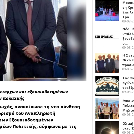
Μουσι
τη Χρι
Σπηλι
Τρό…
09-08-
Νέα θ
υπάλλ
ξενοδ
σ…
09-08-
Η Στε
Νίκο 
προσ
09-08-
Τον Ο
αγώνα
τρεξίμ
ειαρχών και εξουσιοδοτημένων
09-08-
 πολιτικής
Εγκαι
Πολιτ
ωχός, ανακοίνωσε τη νέα σύνθεση
Μηλιά
ορισμό του Αναπληρωτή
09-08-
 των Εξουσιοδοτημένων
Ολική
έων Πολιτικής, σύμφωνα με τις
στις 1
09-08-