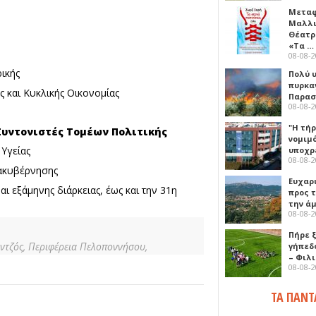
Μεταφ
Μαλλι
Θέατρ
«Τα …
08-08-
ρικής
Πολύ 
πυρκα
 και Κυκλικής Οικονομίας
Παρασκ
08-08-
"Η τή
Συντονιστές Τομέων Πολιτικής
νομιμ
Υγείας
υποχρ
08-08-
ιακυβέρνησης
Ευχαρ
αι εξάμηνης διάρκειας, έως και την 31η
προς τ
την ά
08-08-
Πήρε 
ντζός,
Περιφέρεια Πελοποννήσου,
γήπεδ
– Φιλ
08-08-
ΤΑ ΠΑΝΤ