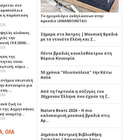
έρεται στο
αροπούλειο
ο η παράσταση
Το ημερολόγιο εκδηλώσεων στην
Αρκαδία (ΑΝΑΝΕΩΝΕΤΑΙ)
2026
υψηλός κίνδυνος
Σήμερα στο Άστρος | Μουσική Βραδιά
γιάς την
με το ντουέτο Ελένη και Σ…
ευή (9.8.2026)…
2026
Πέντε βραδιές κουκλοθέατρου στη
ρηση της
Βόρεια Κυνουρία
ότητας είναι
εωτική, κύριε…
2026
50 χρόνια "Ηλιοπούλεια" την Κάτω
Ασέα
ιστήρια επιστολή
ην Αστυνομία για
μεση …
Από τη Γορτυνία η σύζυγος του
2026
36χρονου Έλληνα που έχασε τη ζ…
ξανά ζωή το
ο της Δημητσάνας
Nature Beats 2026 – Η πιο
ική αναμέτρ…
καλοκαιρινή μουσική βραδιά στις
2026
Αρ…
Α, ΟΛΑ
Δημόσια Κεντρική Βιβλιοθήκη
Τρίπολης | Αποχώρησε λόγω