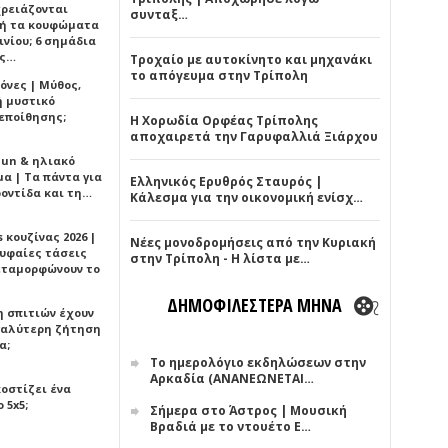
χρειάζονται
συνταξ…
ή τα κουφώματα
νίου; 6 σημάδια
άς…
Τροχαίο με αυτοκίνητο και μηχανάκι
το απόγευμα στην Τρίπολη
όνες | Μύθος,
ή μυστικό
εποίθησης;
Η Χορωδία Ορφέας Τρίπολης
αποχαιρετά την Γαρυφαλλιά Ξιάρχου
Sun & ηλιακό
α | Τα πάντα για
Ελληνικός Ερυθρός Σταυρός |
ροντίδα και τη…
Κάλεσμα για την οικονομική ενίσχ…
 κουζίνας 2026 |
Νέες μονοδρομήσεις από την Κυριακή
ρυφαίες τάσεις
στην Τρίπολη - Η λίστα με…
εταμορφώνουν το
ΔΗΜΟΦΙΛΕΣΤΕΡΑ ΜΗΝΑ
η σπιτιών έχουν
γαλύτερη ζήτηση
α;
Το ημερολόγιο εκδηλώσεων στην
Αρκαδία (ΑΝΑΝΕΩΝΕΤΑΙ…
κοστίζει ένα
 5x5;
Σήμερα στο Άστρος | Μουσική
Βραδιά με το ντουέτο Ε…