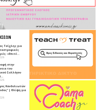
ΗΣΕΩΝ
ος Τσίχλης για
αταστροφικές
γιές: «Επιτέ…
2026
ροφή στην
νεια του
ικού Συλλόγου
δ…
2026
γος Κανδυλιωτών
οδος" | Θλίψη για
2026