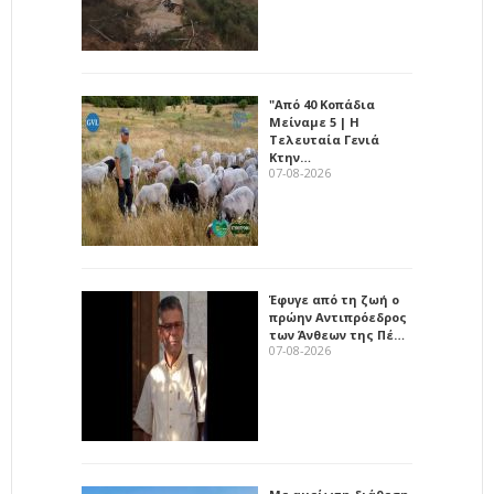
"Από 40 Κοπάδια
Μείναμε 5 | Η
Τελευταία Γενιά
Κτην…
07-08-2026
Έφυγε από τη ζωή ο
πρώην Αντιπρόεδρος
των Άνθεων της Πέ…
07-08-2026