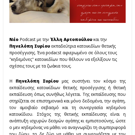
Νέο
Podcast με την
Έλλη Αρτοπούλου
και την
Πηνελόπη Συρίου
εκπαδεύτρια κατοικιδίων θετικής
προσέγγισης. Ένα podacst αφιερωμένο σε όλους τους
"κηδεμόνες" κατοικιδίων που θέλουν να εξελίξουν τις
σχέσεις τους με τα ζωάκια τους.
Η
Πηνελόπη Συρίου
μας συστήνει τον κόσμο της
εκπαίδευσης κατοικίδιων θετικής προσέγγισης ή θετική
εκπαίδευση όπως συνήθως λέγεται. Της εκπαίδευσης που
στηρίζεται σε επιστημονικά και μόνο δεδομένα, την αγάπη,
τον αμοιβαίο σεβασμό και τη συνεργασία κηδεμόνα
κατοικίδιου. Στόχος της θετικής εκπαίδευσης είναι η
ανάπτυξη ισχυρών δεσμών αγάπης κι εμπιστοσύνης, ώστε
ο μεν κηδεμόνας να μάθει να αναγνωρίζει τη συμπεριφορά
του ζώου, το δε ζώο να μάθει να συνεργάζεται με τον