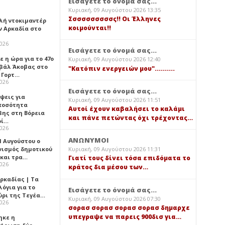
Εισάγετε το όνομά σας...
Κυριακή, 09 Αυγούστου 2026 13:35
Σσσσσσσσσσς!! Οι Έλληνες
λή ντοκιμαντέρ
κοιμούνται!!
ν Αρκαδία στο
2026
Εισάγετε το όνομά σας...
 η ώρα για το 47ο
Κυριακή, 09 Αυγούστου 2026 12:40
βάλ Άκοβας στο
"Κατόπιν ενεργειών μου"..........
ι Γορτ…
2026
Εισάγετε το όνομά σας...
ψεις για
Κυριακή, 09 Αυγούστου 2026 11:51
ποσότητα
Αυτοί έχουν καβαλήσει το καλάμι
βης στη Βόρεια
και πάνε πετώντας όχι τρέχοντας…
ρί…
2026
ΑΝΩΝΥΜΟΙ
1 Αυγούστου ο
νισμός δημοτικού
Κυριακή, 09 Αυγούστου 2026 11:31
 και τρα…
Γιατί τους δίνει τόσα επιδόματα το
2026
κράτος δια μέσου των…
ρκαδίας | Τα
όγια για το
Εισάγετε το όνομά σας...
ύρι της Τεγέα…
Κυριακή, 09 Αυγούστου 2026 07:30
2026
σορασ σορασ σορασ σορασ δημαρχε
υπεγραψε να παρεις 900δισ για…
ηκε η