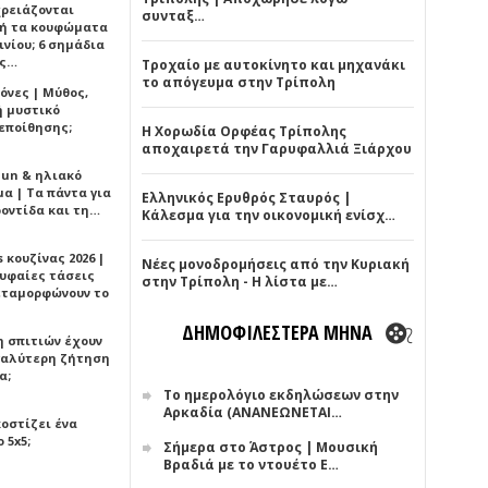
χρειάζονται
συνταξ…
ή τα κουφώματα
νίου; 6 σημάδια
άς…
Τροχαίο με αυτοκίνητο και μηχανάκι
το απόγευμα στην Τρίπολη
όνες | Μύθος,
ή μυστικό
εποίθησης;
Η Χορωδία Ορφέας Τρίπολης
αποχαιρετά την Γαρυφαλλιά Ξιάρχου
Sun & ηλιακό
α | Τα πάντα για
Ελληνικός Ερυθρός Σταυρός |
ροντίδα και τη…
Κάλεσμα για την οικονομική ενίσχ…
 κουζίνας 2026 |
Νέες μονοδρομήσεις από την Κυριακή
ρυφαίες τάσεις
στην Τρίπολη - Η λίστα με…
εταμορφώνουν το
ΔΗΜΟΦΙΛΕΣΤΕΡΑ ΜΗΝΑ
η σπιτιών έχουν
γαλύτερη ζήτηση
α;
Το ημερολόγιο εκδηλώσεων στην
Αρκαδία (ΑΝΑΝΕΩΝΕΤΑΙ…
κοστίζει ένα
 5x5;
Σήμερα στο Άστρος | Μουσική
Βραδιά με το ντουέτο Ε…