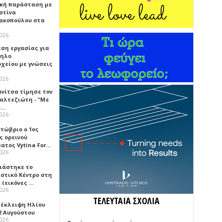
κή παράσταση με
στίνα
ακοπούλου στα
2026
έση εργασίας για
ηλο
οχείου με γνώσεις
2026
μνίτσα τίμησε τον
Καλτεζιώτη - "Με
ω…
2026
κτώβριο ο 1ος
ς ορεινού
ατος Vytina For…
2026
νιάστηκε το
ιστικό Κέντρο στη
 (εικόνες …
2026
ΤΕΛΕΥΤΑΙΑ ΣΧΟΛΙΑ
 έκλειψη Ηλίου
2 Αυγούστου
2026