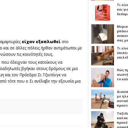
Τι είν
και γι
δεδομ
Μερικ
μπάνιο
ανανε
σας μ
ιαμαρτυρίες
είχαν
εξαπλωθεί
στο
ο και σε άλλες πόλεις ήρθαν αντιμέτωποι με
Τι είν
έπιπλο
ώσουν τις κοινότητές τους.
επιλέ
 που έδειχναν τους κατοίκους να
ιαδηλωτές βγήκαν στους δρόμους σε μια
Πώς πρ
η και τον Πρόεδρο Σι Τζινπίνγκ να
σωστή
το καλ
από τότε που ο Σι ανέλαβε την εξουσία μια
Διακο
με ηλ
αυτοκ
προετ
Ταξίδ
καλοκ
προσέξ
ασφαλ