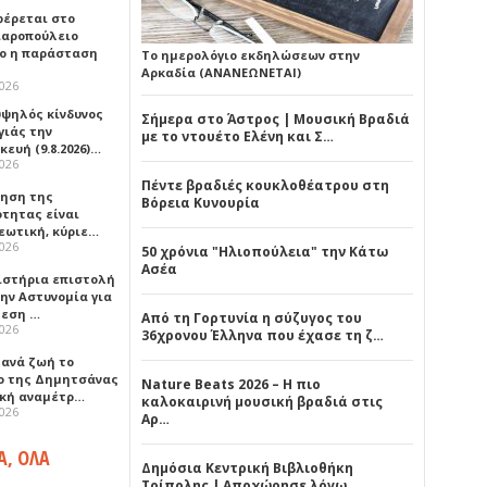
έρεται στο
αροπούλειο
ο η παράσταση
Το ημερολόγιο εκδηλώσεων στην
Αρκαδία (ΑΝΑΝΕΩΝΕΤΑΙ)
2026
υψηλός κίνδυνος
Σήμερα στο Άστρος | Μουσική Βραδιά
γιάς την
με το ντουέτο Ελένη και Σ…
ευή (9.8.2026)…
2026
Πέντε βραδιές κουκλοθέατρου στη
ρηση της
Βόρεια Κυνουρία
ότητας είναι
εωτική, κύριε…
2026
50 χρόνια "Ηλιοπούλεια" την Κάτω
Ασέα
ιστήρια επιστολή
ην Αστυνομία για
μεση …
Από τη Γορτυνία η σύζυγος του
2026
36χρονου Έλληνα που έχασε τη ζ…
ξανά ζωή το
ο της Δημητσάνας
Nature Beats 2026 – Η πιο
ική αναμέτρ…
καλοκαιρινή μουσική βραδιά στις
2026
Αρ…
Α, ΟΛΑ
Δημόσια Κεντρική Βιβλιοθήκη
Τρίπολης | Αποχώρησε λόγω