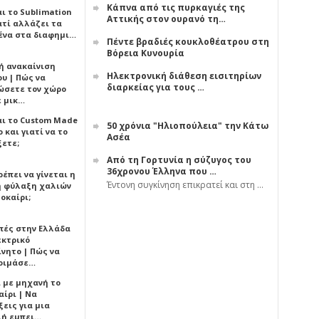
Κάπνα από τις πυρκαγιές της
αι το Sublimation
Αττικής στον ουρανό τη…
ατί αλλάζει τα
ένα στα διαφημι…
Πέντε βραδιές κουκλοθέατρου στη
Βόρεια Κυνουρία
ή ανακαίνιση
Ηλεκτρονική διάθεση εισιτηρίων
υ | Πώς να
διαρκείας για τους …
ώσετε τον χώρο
ε μικ…
αι το Custom Made
50 χρόνια "Ηλιοπούλεια" την Κάτω
 και γιατί να το
Ασέα
ξετε;
Από τη Γορτυνία η σύζυγος του
36χρονου Έλληνα που …
έπει να γίνεται η
Έντονη συγκίνηση επικρατεί και στη …
 φύλαξη χαλιών
οκαίρι;
πές στην Ελλάδα
εκτρικό
ίνητο | Πώς να
οιμάσε…
ι με μηχανή το
αίρι | Να
εις για μια
ή εμπει…