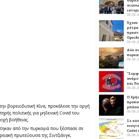
συμπλ
αιώνω
ιστορ
08-08-
Έχουν
μέτρα 
προστ
Ορνιθ
08-08-
Δύο σ
πυρκα
08-08-
"Συμφ
ανάμε
και Π
08-08-
Ο Χρήσ
προπο
στην βορειοδυτική Κίνα, προκάλεσε την οργή
μπάσκ
08-08-
ηρής πολιτικής για μηδενική Covid του
οχή βοήθειας.
Σε κα
κινητ
στηκαν από την πυρκαγιά που ξέσπασε σε
Code) 
ρειακή πρωτεύουσα της Σιντζιάνγκ,
08-08-