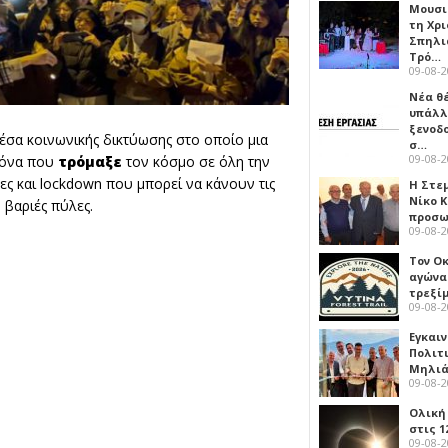
Μουσι
τη Χρι
Σπηλι
Τρό…
09-08-
Νέα θ
υπάλλ
ξενοδ
έσα κοινωνικής δικτύωσης στο οποίο μια
σ…
09-08-
ικόνα που
τρόμαξε
τον κόσμο σε όλη την
νες και lockdown που μπορεί να κάνουν τις
Η Στε
Νίκο 
 βαριές πύλες.
προσ
09-08-
Τον Ο
αγώνα
τρεξίμ
09-08-
Εγκαι
Πολιτ
Μηλιά
09-08-
Ολική
στις 1
09-08-