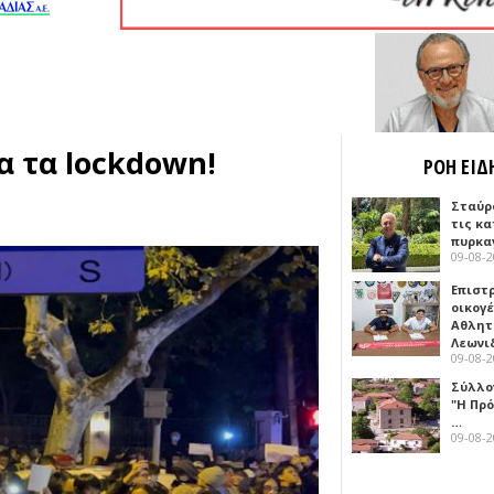
α τα lockdown!
ΡΟΗ ΕΙΔ
Σταύρ
τις κ
πυρκα
09-08-
Επιστ
οικογέ
Αθλητ
Λεωνι
09-08-
Σύλλο
"Η Πρό
…
09-08-