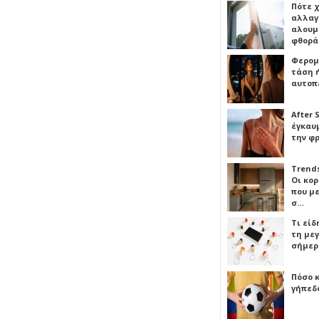
Πότε 
αλλαγ
αλουμι
φθορ
Φερομ
τάση 
αυτοπ
After 
έγκαυμ
την φ
Trends
Οι κο
που μ
σ…
Τι είδ
τη με
σήμερ
Πόσο 
γήπεδο