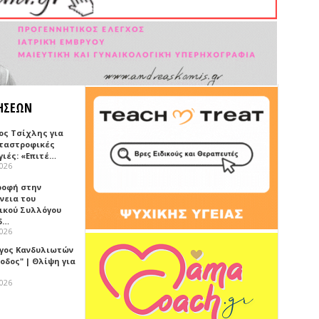
ΗΣΕΩΝ
ος Τσίχλης για
αταστροφικές
γιές: «Επιτέ…
2026
ροφή στην
νεια του
ικού Συλλόγου
δ…
2026
γος Κανδυλιωτών
οδος" | Θλίψη για
2026