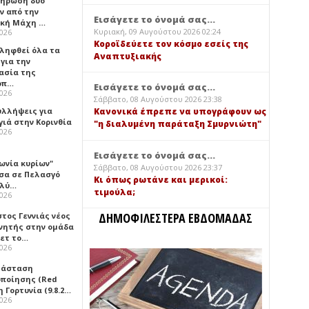
ήρωση δύο
ν από την
Εισάγετε το όνομά σας...
ική Μάχη …
Κυριακή, 09 Αυγούστου 2026 02:24
2026
Κοροϊδεύετε τον κόσμο εσείς της
 ληφθεί όλα τα
Αναπτυξιακής
για την
ασία της
οπ…
Εισάγετε το όνομά σας...
2026
Σάββατο, 08 Αυγούστου 2026 23:38
υλλήψεις για
Κανονικά έπρεπε να υπογράφουν ως
γιά στην Κορινθία
"η διαλυμένη παράταξη Σμυρνιώτη"
2026
Εισάγετε το όνομά σας...
ωνία κυρίων"
Σάββατο, 08 Αυγούστου 2026 23:37
σα σε Πελασγό
Κι όπως ρωτάνε και μερικοί:
ολύ…
τιμούλα;
2026
ΔΗΜΟΦΙΛΕΣΤΕΡΑ ΕΒΔΟΜΑΔΑΣ
τος Γεννιάς νέος
νητής στην ομάδα
ετ το…
2026
τάσταση
οποίησης (Red
η Γορτυνία (9.8.2…
2026