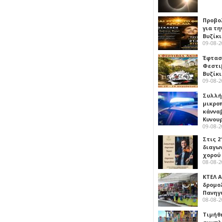
Προβο
για τη
Βυζίκι
09-08-
Έφτασε
Φεστι
Βυζίκ
09-08-
Συλλή
μικρο
κάννα
Κυνου
09-08-
Στις 2
διαγω
χορού
08-08-
ΚΤΕΛ Α
δρομολ
Πανηγ
08-08-
Τιμήθ