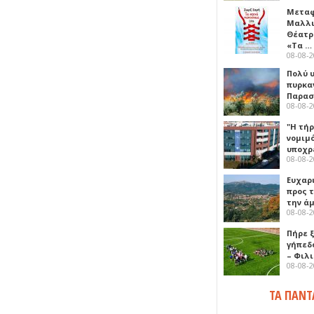
Μεταφ
Μαλλι
Θέατρ
«Τα …
08-08-
Πολύ 
πυρκα
Παρασκ
08-08-
"Η τή
νομιμ
υποχρ
08-08-
Ευχαρ
προς τ
την ά
08-08-
Πήρε 
γήπεδ
– Φιλ
08-08-
ΤΑ ΠΑΝΤ