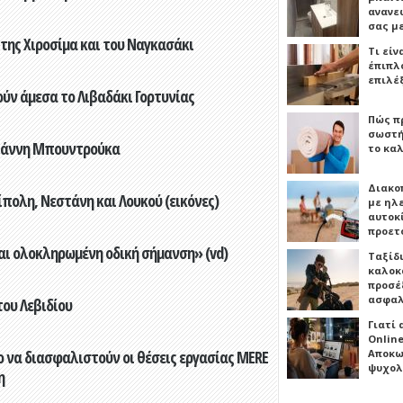
ανανε
σας μ
 της Χιροσίμα και του Ναγκασάκι
Τι είν
έπιπλο
επιλέ
ούν άμεσα το Λιβαδάκι Γορτυνίας
Πώς πρ
σωστή
Γιάννη Μπουντρούκα
το καλ
Διακο
πολη, Νεστάνη και Λουκού (εικόνες)
με ηλ
αυτοκ
προετ
αι ολοκληρωμένη οδική σήμανση» (vd)
Ταξίδ
καλοκ
προσέξ
ασφαλ
του Λεβιδίου
Γιατί
Online
Αποκω
 να διασφαλιστούν οι θέσεις εργασίας MERE
ψυχολ
η