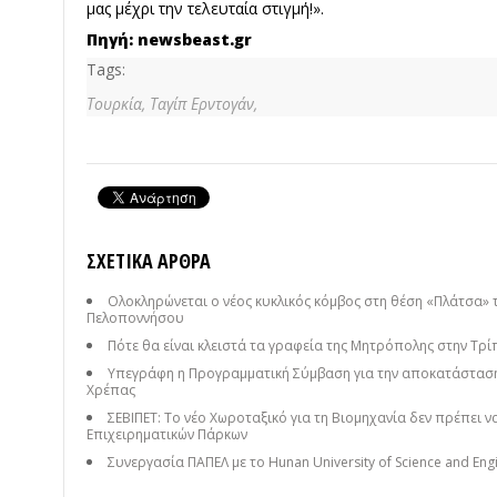
μας μέχρι την τελευταία στιγμή!».
Πηγή: newsbeast.gr
Tags:
Τουρκία,
Ταγίπ Ερντογάν,
ΣΧΕΤΙΚΆ ΆΡΘΡΑ
Ολοκληρώνεται ο νέος κυκλικός κόμβος στη θέση «Πλάτσα» 
Πελοποννήσου
Πότε θα είναι κλειστά τα γραφεία της Μητρόπολης στην Τρί
Υπεγράφη η Προγραμματική Σύμβαση για την αποκατάσταση
Χρέπας
ΣΕΒΙΠΕΤ: Το νέο Χωροταξικό για τη Βιομηχανία δεν πρέπει 
Επιχειρηματικών Πάρκων
Συνεργασία ΠΑΠΕΛ με το Hunan University of Science and Engi