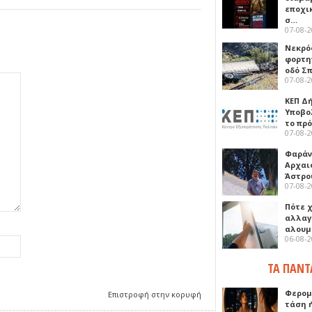
εποχι
σ…
07-08-
Νεκρό
φορτη
οδό Σ
07-08-
ΚΕΠ Δ
Υποβο
το πρ
07-08-
Φαράν
Αρχαι
Άστρο
07-08-
Πότε 
αλλαγ
αλουμ
06-08-
ΤΑ ΠΑΝΤ
Φερομ
Επιστροφή στην κορυφή
τάση 