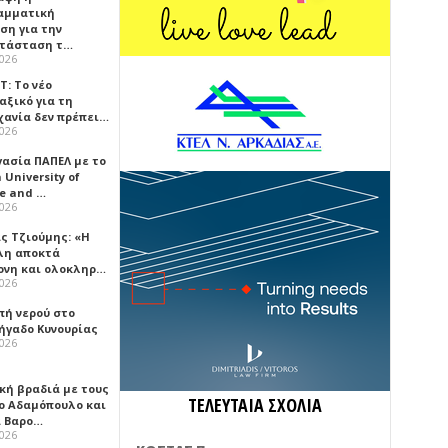
αμματική
ση για την
τάσταση τ…
2026
Τ: Το νέο
αξικό για τη
χανία δεν πρέπει…
2026
γασία ΠΑΠΕΛ με το
University of
ce and …
2026
ς Τζιούμης: «Η
λη αποκτά
ονη και ολοκληρ…
2026
πή νερού στο
ήγαδο Κυνουρίας
2026
κή βραδιά με τους
ΤΕΛΕΥΤΑΙΑ ΣΧΟΛΙΑ
ο Αδαμόπουλο και
 Βαρο…
2026