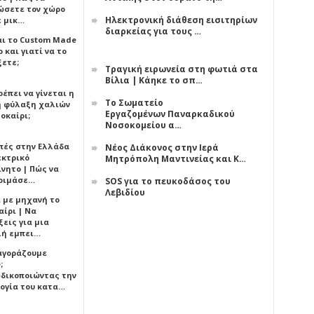
ώσετε τον χώρο
Ηλεκτρονική διάθεση εισιτηρίων
ε μικ…
διαρκείας για τους …
αι το Custom Made
 και γιατί να το
ξετε;
Τραγική ειρωνεία στη φωτιά στα
Βίλια | Κάηκε το σπ…
έπει να γίνεται η
Το Σωματείο
 φύλαξη χαλιών
Εργαζομένων Παναρκαδικού
οκαίρι;
Νοσοκομείου α…
πές στην Ελλάδα
Νέος Διάκονος στην Ιερά
εκτρικό
Μητρόπολη Μαντινείας και Κ…
ίνητο | Πώς να
οιμάσε…
SOS για το πευκοδάσος του
Λεβιδίου
ι με μηχανή το
αίρι | Να
εις για μια
ή εμπει…
 αγοράζουμε
;
δικοποιώντας την
ογία του κατα…