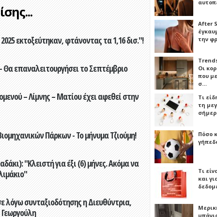
αυτοπ
σης...
After 
έγκαυμ
2025 εκτοξεύτηκαν, φτάνοντας τα 1,16 δισ."!
την φ
Trends
- Θα επαναλειτουργήσει το Σεπτέμβριο
Οι κο
που μ
σ…
ενού – Λίμνης – Ματίου έχει αφεθεί στην
Τι είδ
τη με
σήμερ
ιομηχανικών Πάρκων - Το μήνυμα Τζιούμη!
Πόσο 
γήπεδο
άκι): "Κλειστή για έξι (6) μήνες. Ακόμα να
Τι είν
λιμάκιο"
και γι
δεδομ
ε λόγω συνταξιοδότησης η Διευθύντρια,
Μερικ
 Γεωργούλη
μπάνιο