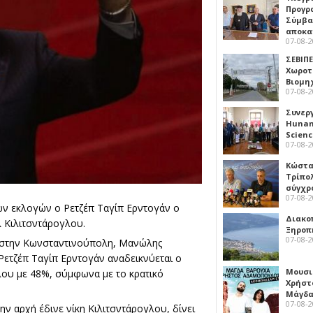
Προγρ
Σύμβα
αποκα
07-08-
ΣΕΒΙΠΕ
Χωροτ
Βιομη
07-08-
Συνερ
Hunan 
Scien
07-08-
Κώστα
Τρίπο
σύγχρ
07-08-
ών εκλογών ο Ρετζέπ Ταγίπ Ερντογάν ο
Διακο
λ Κιλιτσντάρογλου.
Ξηροπ
07-08-
Ϊ στην Κωνσταντινούπολη, Μανώλης
Ρετζέπ Ταγίπ Ερντογάν αναδεικνύεται ο
Μουσι
λου με 48%, σύμφωνα με το κρατικό
Χρήστ
Μάγδα
07-08-
την αρχή έδινε νίκη Κιλιτσντάρογλου, δίνει