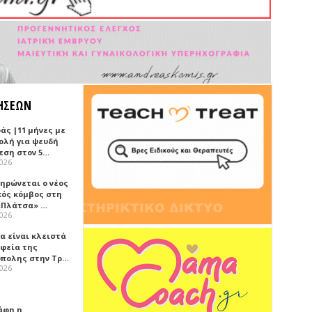
ΗΣΕΩΝ
άς |11 μήνες με
ολή για ψευδή
εση στον 5…
2026
ηρώνεται ο νέος
κός κόμβος στη
«Πλάτσα» …
2026
α είναι κλειστά
αφεία της
πολης στην Τρ…
2026
άφη η