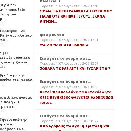
ΚΩΣΤΑΣ Π
Ν για την
Παρασκευή, 07 Αυγούστου 2026 17:48
λη, η σπουδαία
ΩΡΑΙΑ ΤΑ ΠΡΟΓΡΑΜΜΑΤΑ ΤΟΥΡΙΣΜΟΥ
ταση του
ΓΙΑ ΛΙΓΟΥΣ ΚΑΙ ΗΜΕΤΕΡΟΥΣ. ΕΚΑΝΑ
ημ…
ΑΙΤΗΣΗ…
2026
ιο Άστρος | 2ο
φουφουτοσ
 Party στο πλαίσιο
Παρασκευή, 07 Αυγούστου 2026 17:21
tell…
2026
ποιοσ παει στα μουσεια
 | Οι
αιρινές μουσικές
Εισάγετε το όνομά σας...
ές συνεχίζονται …
Παρασκευή, 07 Αυγούστου 2026 15:57
2026
ΣΟΒΑΡΑ ΤΩΡΑ? ΛΕΤΕ ΚΑΙ ΕΥΧΑΡΙΣΤΩ ?
 βραδιά με την
ντίνα στο Ροεινό!
Εισάγετε το όνομά σας...
2026
Παρασκευή, 07 Αυγούστου 2026 15:54
Αυτοί που κολλάνε τα αυτοκόλλητα
στις πινακίδες φαίνεται ολοκάθαρα
ής φιλικός αγώνας
ρίπολη - Τι
ποιοι…
 με τα ε…
2026
Εισάγετε το όνομά σας...
ιδήσεις από την
Παρασκευή, 07 Αυγούστου 2026 15:27
έρεια που
Από δρόμους πάσχει η Τρίπολη και
ύν άμεσα το Λ…