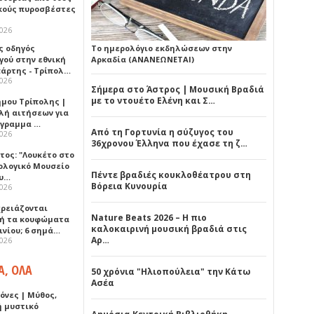
κούς πυροσβέστες
2026
ς οδηγός
Το ημερολόγιο εκδηλώσεων στην
γού στην εθνική
Αρκαδία (ΑΝΑΝΕΩΝΕΤΑΙ)
πάρτης - Τρίπολ…
2026
Σήμερα στο Άστρος | Μουσική Βραδιά
με το ντουέτο Ελένη και Σ…
ήμου Τρίπολης |
λή αιτήσεων για
όγραμμα …
Από τη Γορτυνία η σύζυγος του
2026
36χρονου Έλληνα που έχασε τη ζ…
τος: "Λουκέτο στο
ολογικό Μουσείο
Πέντε βραδιές κουκλοθέατρου στη
υ…
Βόρεια Κυνουρία
2026
χρειάζονται
Nature Beats 2026 – Η πιο
ή τα κουφώματα
καλοκαιρινή μουσική βραδιά στις
ινίου; 6 σημά…
Αρ…
2026
Α, ΟΛΑ
50 χρόνια "Ηλιοπούλεια" την Κάτω
Ασέα
όνες | Μύθος,
ή μυστικό