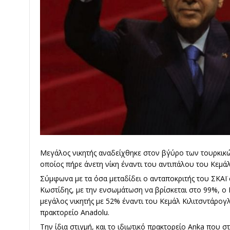
Μεγάλος νικητής αναδείχθηκε στον β΄γύρο των τουρκικ
οποίος πήρε άνετη νίκη έναντι του αντιπάλου του Κεμά
Σύμφωνα με τα όσα μεταδίδει ο ανταποκριτής του ΣΚΑ
Κωστίδης, με την ενσωμάτωση να βρίσκεται στο 99%, ο 
μεγάλος νικητής με 52% έναντι του Κεμάλ Κιλιτσντάρογ
πρακτορείο Anadolu.
Την ίδια στιγμή, και το ιδιωτικό πρακτορείο Anka που σ