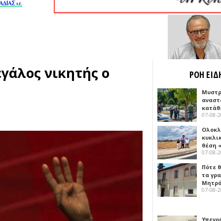
γάλος νικητής ο
ΡΟΗ ΕΙΔ
Μυστρ
αναστ
κατάθ
07-08-
Ολοκλ
κυκλι
θέση 
07-08-
Πότε θ
τα γρ
Μητρό
07-08-
Υπεγρ