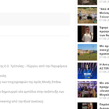
07-08-
"Από 4
Μείναμ
Τελευ
07-08-
Έφυγε
πρώην
των Ά
07-08-
Με αμ
συνεχί
προπο
07-08-
Η Αντ
της Ε.Ο. Τρίπολης – Πύργου από την Περιφέρεια
ΑΣΤΕΡ
07-08-
πολη
 των τοιχογραφιών της Ιεράς Μονής Επάνω
Με επ
πραγμ
«Λευκ
να δημιουργεί νέα εμπόδια στην ανάπτυξη των
Μεγα
07-08-
neering από την Κίνα! (εικόνες)
Παρά
διαμα