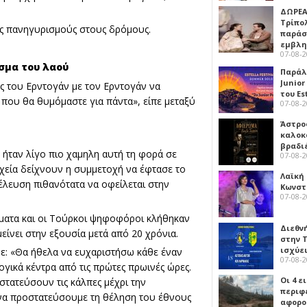
ΔΩΡΕΑ
Τρίπο
υς πανηγυρισμούς στους δρόμους.
παράσ
εμβλ
07-08-
σμα του λαού
Παράλ
Junior
ς του Ερντογάν με τον Ερντογάν να
του Es
 που θα θυμόμαστε για πάντα», είπε μεταξύ
07-08-
Άστρος
καλοκ
βραδι
ήταν λίγο πιο χαμηλη αυτή τη φορά σε
07-08-
ιχεία δείχνουν η συμμετοχή να έφτασε το
Λαϊκή
έλευση πιθανότατα να οφείλεται στην
Κωνστα
07-08-
ήματα και οι Τούρκοι ψηφοφόροι κλήθηκαν
Διεθν
ίνει στην εξουσία μετά από 20 χρόνια.
στην Τ
ισχύει
ε: «Θα ήθελα να ευχαριστήσω κάθε έναν
07-08-
γικά κέντρα από τις πρώτες πρωινές ώρες.
Οι 4 ε
τατεύσουν τις κάλπες μέχρι την
περιφ
 να προστατεύσουμε τη θέληση του έθνους
αφορο