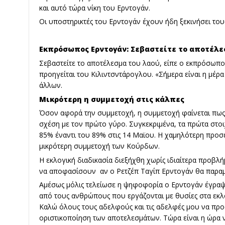
και αυτό τώρα νίκη του Ερντογάν.
Οι υποστηρικτές του Ερντογάν έχουν ήδη ξεκινήσει το
Εκπρόσωπος Ερντογάν: Σεβαστείτε το αποτέλε
Σεβαστείτε το αποτέλεσμα του λαού, είπε ο εκπρόσωπο
προηγείται του Κιλιντσντάρογλου. «Σήμερα είναι η μέρα
άλλων.
Μικρότερη η συμμετοχή στις κάλπες
Όσον αφορά την συμμετοχή, η συμμετοχή φαίνεται πως 
σχέση με τον πρώτο γύρο. Συγκεκριμένα, τα πρώτα στο
85% έναντι του 89% στις 14 Μαϊου. Η χαμηλότερη προσ
μικρότερη συμμετοχή των Κούρδων.
Η εκλογική διαδικασία διεξήχθη χωρίς ιδιαίτερα προβλ
να αποφασίσουν αν ο Ρετζέπ Ταγίπ Ερντογάν θα παραμε
Αμέσως μόλις τελείωσε η ψηφοφορία ο Ερντογάν έγραψ
από τους ανθρώπους που εργάζονται με θυσίες στα εκλο
Καλώ όλους τους αδελφούς και τις αδελφές μου να προσ
οριστικοποίηση των αποτελεσμάτων. Τώρα είναι η ώρα