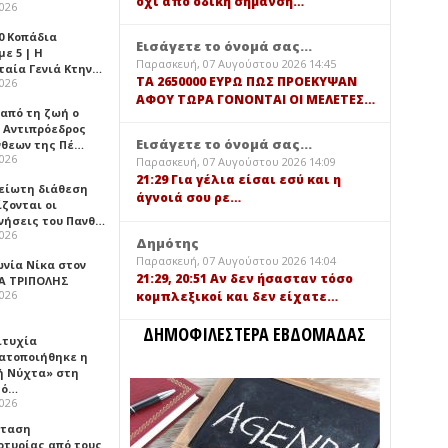
όχι από οδική σήμανση…
2026
0 Κοπάδια
Εισάγετε το όνομά σας...
ε 5 | Η
Παρασκευή, 07 Αυγούστου 2026 14:45
ταία Γενιά Κτην…
TA 2650000 ΕΥΡΩ ΠΩΣ ΠΡΟΕΚΥΨΑΝ
2026
ΑΦΟΥ ΤΩΡΑ ΓΟΝΟΝΤΑΙ ΟΙ ΜΕΛΕΤΕΣ…
 από τη ζωή ο
 Αντιπρόεδρος
Εισάγετε το όνομά σας...
νθεων της Πέ…
2026
Παρασκευή, 07 Αυγούστου 2026 14:09
21:29 Για γέλια είσαι εσύ και η
είωτη διάθεση
άγνοιά σου ρε…
ζονται οι
νήσεις του Πανθ…
2026
Δημότης
Παρασκευή, 07 Αυγούστου 2026 14:04
ωνία Νίκα στον
21:29, 20:51 Αν δεν ήσασταν τόσο
Α ΤΡΙΠΟΛΗΣ
2026
κομπλεξικοί και δεν είχατε…
ΔΗΜΟΦΙΛΕΣΤΕΡΑ ΕΒΔΟΜΑΔΑΣ
ιτυχία
ατοποιήθηκε η
ή Νύχτα» στη
λό…
2026
σταση
ρτυρίας από τους