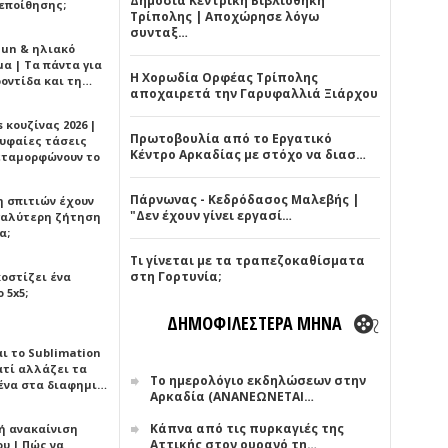
Δημόσια Κεντρική Βιβλιοθήκη
εποίθησης;
Τρίπολης | Αποχώρησε λόγω
συνταξ…
Sun & ηλιακό
α | Τα πάντα για
Η Χορωδία Ορφέας Τρίπολης
ροντίδα και τη…
αποχαιρετά την Γαρυφαλλιά Ξιάρχου
 κουζίνας 2026 |
Πρωτοβουλία από το Εργατικό
ρυφαίες τάσεις
Κέντρο Αρκαδίας με στόχο να διασ…
εταμορφώνουν το
Πάρνωνας - Κεδρόδασος Μαλεβής |
η σπιτιών έχουν
"Δεν έχουν γίνει εργασί…
γαλύτερη ζήτηση
α;
Τι γίνεται με τα τραπεζοκαθίσματα
στη Γορτυνία;
κοστίζει ένα
 5x5;
ΔΗΜΟΦΙΛΕΣΤΕΡΑ ΜΗΝΑ
αι το Sublimation
ατί αλλάζει τα
Το ημερολόγιο εκδηλώσεων στην
ένα στα διαφημι…
Αρκαδία (ΑΝΑΝΕΩΝΕΤΑΙ…
Κάπνα από τις πυρκαγιές της
ή ανακαίνιση
Αττικής στον ουρανό τη…
υ | Πώς να