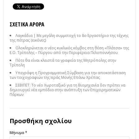
ΣΧΕΤΙΚΆ ΆΡΘΡΑ
Λαγκάδια | Με μεγάλη συμμετοχή το 8ο Εργαστήριο της τέχνης
της πέτρας (εικόνες)
Ολοκληρώνεται ο νέος κυκλικός κόμβος στη θέση «Πλάτσα» της
Ε.Ο. Τρίπολης – Πύργου από την Περιφέρεια Πελοποννήσου
Πότε θα είναι κλειστά τα γραφεία της Μητρόπολης στην
Τρίπολη
Υπεγράφη η Προγραμματική Σύμβαση για την αποκατάσταση
των τοιχογραφιών της Ιεράς Μονής Επάνω Χρέπας
ΣΕΒΙΠΕΤ: Το νέο Χωροταξικό για τη Βιομηχανία δεν πρέπει να
δημιουργεί νέα εμπόδια στην ανάπτυξη των Επιχειρηματικών
Πάρκων
Προσθήκη σχολίου
Μήνυμα *