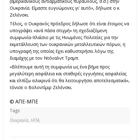
(αμερικανικούς αντιαρματικούς πυραύλους, σ.σ.) στην
Ουκρανία. Είμαστε ευγνώμονες γι' αυτό», δήλωσε ο κ.
Ζελένσκι.
Τέλος, ο Ουκρανός πρόεδρος δήλωσε ότι είναι έτοιμος να
υπογράψει «ανά πάσα στιγμή» τη σχεδιαζόμενη
συμφωνία-πλαίσιο με τις Ηνωμένες Πολιτείες για την
εκμετάλλευση των ουκρανικών μεταλλευτικών πόρων, η
υπογραφή της οποίας έχει καθυστερήσει λόγω της
διαμάχης με τον Ντόναλντ Τραμπ.
«Βλέπουμε αυτή τη συμφωνία ως ένα βήμα προς
μεγαλύτερη ασφάλεια και σταθερές εγγυήσεις ασφαλείας
και ελπίζω ειλικρινά ότι θα λειτουργήσει αποτελεσματικά»,
τόνισε ο Βολοντίμιρ Ζελένσκι.
© ΑΠΕ-ΜΠΕ
Tags:
Ουκρανία,
ΗΠΑ,