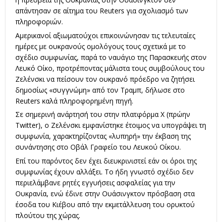
απάντησαν σε αίτημα του Reuters για σχολιασμό των
πληροφοριών.
Αμερικανοί αξιωματούχοι επικοινώνησαν τις τελευταίες
ημέρες με ουκρανούς ομολόγους τους σχετικά με το
σχέδιο συμφωνίας, παρά το ναυάγιο της Παρασκευής στον
Λευκό Οίκο, προτρέποντας μάλιστα τους συμβούλους του
Ζελένσκι να πείσουν τον ουκρανό πρόεδρο να ζητήσει
δημοσίως «συγγνώμη» από τον Τραμπ, δήλωσε στο
Reuters καλά πληροφορημένη πηγή.
Σε σημερινή ανάρτησή του στην πλατφόρμα Χ (πρώην
Twitter), ο Ζελένσκι εμφανίστηκε έτοιμος να υπογράψει τη
συμφωνία, χαρακτηρίζοντας «λυπηρή» την έκβαση της
συνάντησης στο Οβάλ Γραφείο του Λευκού Οίκου.
Επί του παρόντος δεν έχει διευκρινιστεί εάν οι όροι της
συμφωνίας έχουν αλλάξει. Το ήδη γνωστό σχέδιο δεν
περιελάμβανε ρητές εγγυήσεις ασφαλείας για την
Ουκρανία, ενώ έδινε στην Ουάσινγκτον πρόσβαση στα
έσοδα του Κιέβου από την εκμετάλλευση του ορυκτού
πλούτου της χώρας.