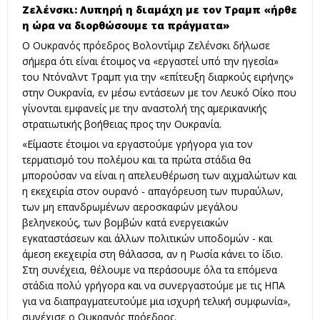
Ζελένσκι: Λυπηρή η διαμάχη με τον Τραμπ «ήρθε
η ώρα να διορθώσουμε τα πράγματα»
Ο Ουκρανός πρόεδρος Βολοντίμιρ Ζελένσκι δήλωσε
σήμερα ότι είναι έτοιμος να «εργαστεί υπό την ηγεσία»
του Ντόναλντ Τραμπ για την «επίτευξη διαρκούς ειρήνης»
στην Ουκρανία, εν μέσω εντάσεων με τον Λευκό Οίκο που
γίνονται εμφανείς με την αναστολή της αμερικανικής
στρατιωτικής βοήθειας προς την Ουκρανία.
«Είμαστε έτοιμοι να εργαστούμε γρήγορα για τον
τερματισμό του πολέμου και τα πρώτα στάδια θα
μπορούσαν να είναι η απελευθέρωση των αιχμαλώτων και
η εκεχειρία στον ουρανό - απαγόρευση των πυραύλων,
των μη επανδρωμένων αεροσκαφών μεγάλου
βεληνεκούς, των βομβών κατά ενεργειακών
εγκαταστάσεων και άλλων πολιτικών υποδομών - και
άμεση εκεχειρία στη θάλασσα, αν η Ρωσία κάνει το ίδιο.
Στη συνέχεια, θέλουμε να περάσουμε όλα τα επόμενα
στάδια πολύ γρήγορα και να συνεργαστούμε με τις ΗΠΑ
για να διαπραγματευτούμε μια ισχυρή τελική συμφωνία»,
συνέχισε ο Ουκρανός πρόεδρος.