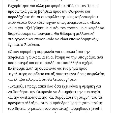
Ευχαρίστησε για άλλη μια φορά τις ΗΠΑ και τον Τραμπ
προσωπικά για τη βοήθεια προς την Ουκρανία και
παραδέχθηκε ότι οι συνομιλίες της 28ης Φεβρουαρίου
στον Λευκό Οίκο «δεν πήγαν όπως αναμενόταν». «Είναι
κρίμα που εξελίχθηκε με αυτόν τον τρόπο. Είναι καιρός να
διορθώσουμε τα πράγματα. Θα θέλαμε η μελλοντική
συνεργασία και επικοινωνία να είναι εποικοδομητική»,
έγραψε ο Ζελένσκι.
«Όσον αφορά τη συμφωνία για τα ορυκτά και την
ασφάλεια, η Ουκρανία είναι έτοιμη να την υπογράψει ανά
πάσα στιγμή και σε οποιοδήποτε κατάλληλο σχήμα.
Βλέπουμε αυτή τη συμφωνία ως ένα βήμα προς
μεγαλύτερη ασφάλεια και αξιόπιστες εγγυήσεις ασφαλείας
και ελπίζω ειλικρινά ότι θα λειτουργήσει».
«Εκτιμούμε πραγματικά όλα όσα έχει κάνει η Αμερική για
να βοηθήσει την Ουκρανία να διατηρήσει την κυριαρχία
και την ανεξαρτησία της. Και θυμόμαστε τη στιγμή που τα
πράγματα άλλαξαν, όταν ο πρόεδρος Τραμπ (στην πρώτη
του θητεία, σημείωση του συντάκτη) προμήθευσε Javelin