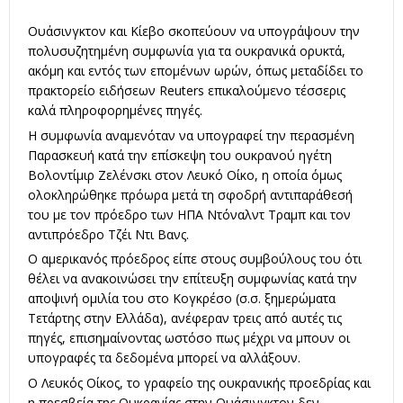
Ουάσινγκτον και Κίεβο σκοπεύουν να υπογράψουν την
πολυσυζητημένη συμφωνία για τα ουκρανικά ορυκτά,
ακόμη και εντός των επομένων ωρών, όπως μεταδίδει το
πρακτορείο ειδήσεων Reuters επικαλούμενο τέσσερις
καλά πληροφορημένες πηγές.
Η συμφωνία αναμενόταν να υπογραφεί την περασμένη
Παρασκευή κατά την επίσκεψη του ουκρανού ηγέτη
Βολοντίμιρ Ζελένσκι στον Λευκό Οίκο, η οποία όμως
ολοκληρώθηκε πρόωρα μετά τη σφοδρή αντιπαράθεσή
του με τον πρόεδρο των ΗΠΑ Ντόναλντ Τραμπ και τον
αντιπρόεδρο Τζέι Ντι Βανς.
Ο αμερικανός πρόεδρος είπε στους συμβούλους του ότι
θέλει να ανακοινώσει την επίτευξη συμφωνίας κατά την
αποψινή ομιλία του στο Κογκρέσο (σ.σ. ξημερώματα
Τετάρτης στην Ελλάδα), ανέφεραν τρεις από αυτές τις
πηγές, επισημαίνοντας ωστόσο πως μέχρι να μπουν οι
υπογραφές τα δεδομένα μπορεί να αλλάξουν.
Ο Λευκός Οίκος, το γραφείο της ουκρανικής προεδρίας και
η πρεσβεία της Ουκρανίας στην Ουάσινγκτον δεν