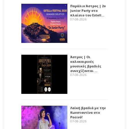
Παράλιο Άστρος | 2ο
Junior Party στο
πλαίσιο του Estell…
07-08-2026
Άστρος | Οι
καλοκαιρινές
μουσικές βραδιές
συνεχίζονται …
07-08-2026
Λαϊκή βραδιά με την
Κωνσταντίνα στο
Ροεινό!
07-08-2026