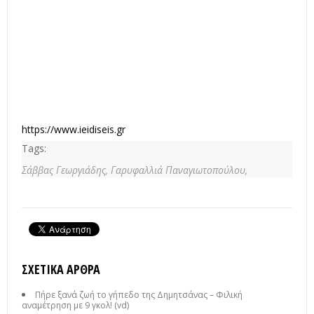
https://www.ieidiseis.gr
Tags:
Σάββας Γεωργιάδης,
Γαρυφαλλιά Παναγιωτοπούλου,
ΣΧΕΤΙΚΆ ΆΡΘΡΑ
Πήρε ξανά ζωή το γήπεδο της Δημητσάνας – Φιλική
αναμέτρηση με 9 γκολ! (vd)