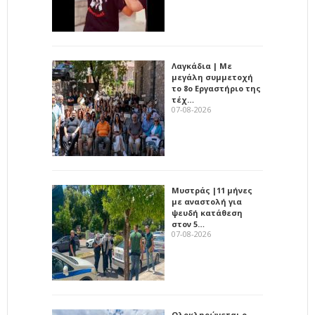
Λαγκάδια | Με
μεγάλη συμμετοχή
το 8ο Εργαστήριο της
τέχ…
07-08-2026
Μυστράς |11 μήνες
με αναστολή για
ψευδή κατάθεση
στον 5…
07-08-2026
Ολοκληρώνεται ο