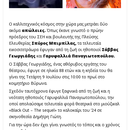
Ο καλλιτεχνικός κόσμος στην χώρα μας μετράει δύο
ακόμα
απώλειες.
Όπως έκανε γνωστό ο πρώην
πρόεδρος του ΣΕΗ και βουλευτής της Πλεύσης
Ελευθερίας
Σπύρος Μπιμπίλας,
τα τελευταία
εικοσιτετράωρα έφυγαν από τη ζωή οι ηθοποιοί
Σάββας
Γεωργιάδης
και
Γαρυφαλλιά Παναγιωτοπούλου.
Ο Σάββας Γεωργιάδης, ένας αθόρυβος εργάτης του
θέατρου, έφυγε σε ηλικία 88 ετών και η κηδεία του θα
γίνει της Τετάρτη 9 Ιουλίου στις 10:00 το πρωί στο
κοιμητήριο Βύρωνα.
Σχεδόν ταυτόχρονα έφυγε ξαφνικά από τη ζωή και η
νεότατη ηθοποιός Γαρυφαλλιά Παναγιωτοπούλου, την
οποί απολαύσαμε τελευταία φορά θεατρικά στο μιούζικαλ
«Black Out – The sequel» το καλοκαίρι του ’24 σε
σκηνοθεσία Δημήτρη Γιώτη.
Για την ώρα δεν έχει γίνει γνωστός το τόπος και ο χρόνος