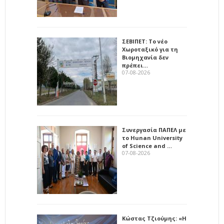
ΣΕΒΙΠΕΤ: Το νέο
Χωροταξικό για τη
Βιομηχανία δεν
πρέπει…
07-08-2026
Συνεργασία ΠΑΠΕΛ με
το Hunan University
of Science and …
07-08-2026
Κώστας Τζιούμης: «Η