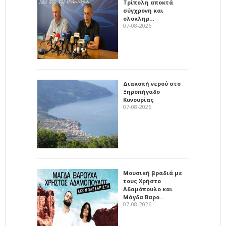
Τρίπολη αποκτά
σύγχρονη και
ολοκληρ…
07-08-2026
Διακοπή νερού στο
Ξηροπήγαδο
Κυνουρίας
07-08-2026
Μουσική βραδιά με
τους Χρήστο
Αδαμόπουλο και
Μάγδα Βαρο…
07-08-2026