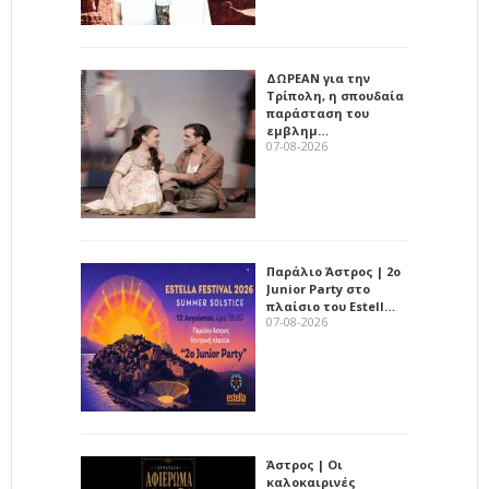
ΔΩΡΕΑΝ για την
Τρίπολη, η σπουδαία
παράσταση του
εμβλημ…
07-08-2026
Παράλιο Άστρος | 2ο
Junior Party στο
πλαίσιο του Estell…
07-08-2026
Άστρος | Οι
καλοκαιρινές