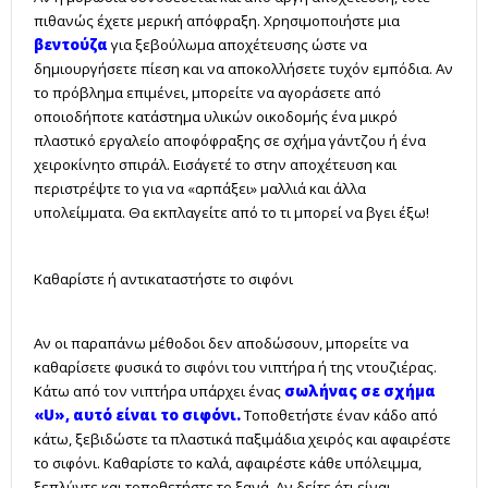
πιθανώς έχετε μερική απόφραξη. Χρησιμοποιήστε μια
βεντούζα
για ξεβούλωμα αποχέτευσης ώστε να
δημιουργήσετε πίεση και να αποκολλήσετε τυχόν εμπόδια. Αν
το πρόβλημα επιμένει, μπορείτε να αγοράσετε από
οποιοδήποτε κατάστημα υλικών οικοδομής ένα μικρό
πλαστικό εργαλείο αποφόφραξης σε σχήμα γάντζου ή ένα
χειροκίνητο σπιράλ. Εισάγετέ το στην αποχέτευση και
περιστρέψτε το για να «αρπάξει» μαλλιά και άλλα
υπολείμματα. Θα εκπλαγείτε από το τι μπορεί να βγει έξω!
Καθαρίστε ή αντικαταστήστε το σιφόνι
Αν οι παραπάνω μέθοδοι δεν αποδώσουν, μπορείτε να
καθαρίσετε φυσικά το σιφόνι του νιπτήρα ή της ντουζιέρας.
Κάτω από τον νιπτήρα υπάρχει ένας
σωλήνας σε σχήμα
«U», αυτό είναι το σιφόνι
.
Τοποθετήστε έναν κάδο από
κάτω, ξεβιδώστε τα πλαστικά παξιμάδια χειρός και αφαιρέστε
το σιφόνι. Καθαρίστε το καλά, αφαιρέστε κάθε υπόλειμμα,
ξεπλύντε και τοποθετήστε το ξανά. Αν δείτε ότι είναι