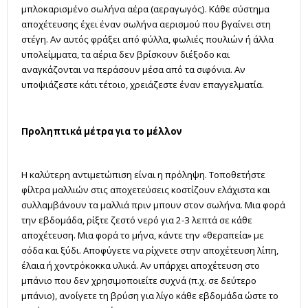
μπλοκαρισμένο σωλήνα αέρα (αεραγωγός). Κάθε σύστημα
αποχέτευσης έχει έναν σωλήνα αερισμού που βγαίνει στη
στέγη. Αν αυτός φράξει από φύλλα, φωλιές πουλιών ή άλλα
υπολείμματα, τα αέρια δεν βρίσκουν διέξοδο και
αναγκάζονται να περάσουν μέσα από τα σιφόνια. Αν
υποψιάζεστε κάτι τέτοιο, χρειάζεστε έναν επαγγελματία.
Προληπτικά μέτρα για το μέλλον
Η καλύτερη αντιμετώπιση είναι η πρόληψη. Τοποθετήστε
φίλτρα μαλλιών στις αποχετεύσεις κοστίζουν ελάχιστα και
συλλαμβάνουν τα μαλλιά πριν μπουν στον σωλήνα. Μια φορά
την εβδομάδα, ρίξτε ζεστό νερό για 2-3 λεπτά σε κάθε
αποχέτευση. Μια φορά το μήνα, κάντε την «θεραπεία» με
σόδα και ξύδι. Αποφύγετε να ρίχνετε στην αποχέτευση λίπη,
έλαια ή χοντρόκοκκα υλικά. Αν υπάρχει αποχέτευση στο
μπάνιο που δεν χρησιμοποιείτε συχνά (π.χ. σε δεύτερο
μπάνιο), ανοίγετε τη βρύση για λίγο κάθε εβδομάδα ώστε το