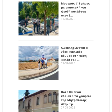
Μυστράς |11 μήνες
με αναστολή για
ψευδή κατάθεση
στον 5…
07-08-2026
Ολοκληρώνεται ο
νέος κυκλικός
κόμβος στη θέση
«Πλάτσα» …
07-08-2026
Πότε θα είναι
κλειστά τα γραφεία
της Μητρόπολης
στην Τρ…
07-08-2026