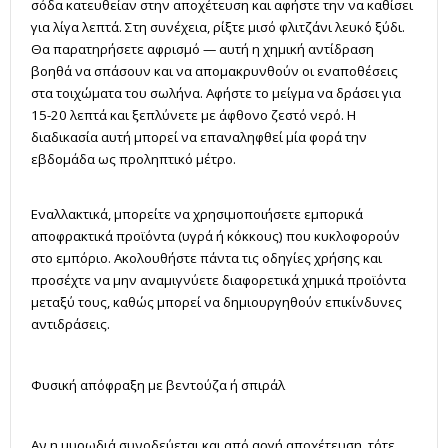
σόδα κατευθείαν στην αποχέτευση και αφήστε την να καθίσει
για λίγα λεπτά. Στη συνέχεια, ρίξτε μισό φλιτζάνι λευκό ξύδι.
Θα παρατηρήσετε αφρισμό — αυτή η χημική αντίδραση
βοηθά να σπάσουν και να απομακρυνθούν οι εναποθέσεις
στα τοιχώματα του σωλήνα. Αφήστε το μείγμα να δράσει για
15-20 λεπτά και ξεπλύνετε με άφθονο ζεστό νερό. Η
διαδικασία αυτή μπορεί να επαναληφθεί μία φορά την
εβδομάδα ως προληπτικό μέτρο.
Εναλλακτικά, μπορείτε να χρησιμοποιήσετε εμπορικά
αποφρακτικά προϊόντα (υγρά ή κόκκους) που κυκλοφορούν
στο εμπόριο. Ακολουθήστε πάντα τις οδηγίες χρήσης και
προσέχτε να μην αναμιγνύετε διαφορετικά χημικά προϊόντα
μεταξύ τους, καθώς μπορεί να δημιουργηθούν επικίνδυνες
αντιδράσεις.
Φυσική απόφραξη με βεντούζα ή σπιράλ
Αν η μυρωδιά συνοδεύεται και από αργή αποχέτευση, τότε