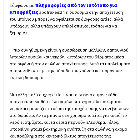
Σύμφωνα με
πληροφορίες από τον ιστότοπο για
αποφράξεις
apofraxeis24 η δυσοσμία στην αποχέτευση
του μπάνιου μπορεί να οφείλεται σε διάφορες αιτίες, αλλά
υπάρχουν αλλά υπάρχουν απλοί σπιτικοί τρόποι για να
ξεμυρίσει.
Η πιο συνηθισμένη είναι η συσσώρευση μαλλιών, σαπουνιού,
λιπαρών ουσιών και νεκρών κυττάρων του δέρματος μέσα
στο σιφόνι ή στον σωλήνα αποχέτευσης. Αυτά τα υπολείμματα
αποσυντίθενται με την πάροδο του χρόνου και παράγουν
έντονη δυσοσμία.
Μια άλλη πολύ συχνή αιτία είναι το στεγνό σιφόνι: κάθε
αποχέτευση διαθέτει ένα σιφόνι σε σχήμα «U» που κρατάει
νερό και εμποδίζει τα αέρια της αποχέτευσης να ανεβαίνουν
στο δωμάτιο. Αν το μπάνιο δεν χρησιμοποιείται για καιρό, το
νερό εξατμίζεται και τα αέρια περνούν ελεύθερα. Τέλος,
μπορεί να φταίει βακτηριακή ανάπτυξη στα σωλήνα ή ακόμα
και πρόβλημα στο κεντρικό δίκτυο αποχέτευσης της