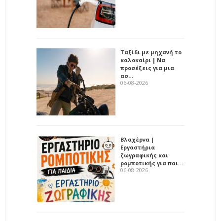
Ταξίδι με μηχανή το
καλοκαίρι | Να
προσέξεις για μια
ασ…
06-08-2026
Βλαχέρνα |
Εργαστήρια
ζωγραφικής και
ρομποτικής για παι…
06-08-2026