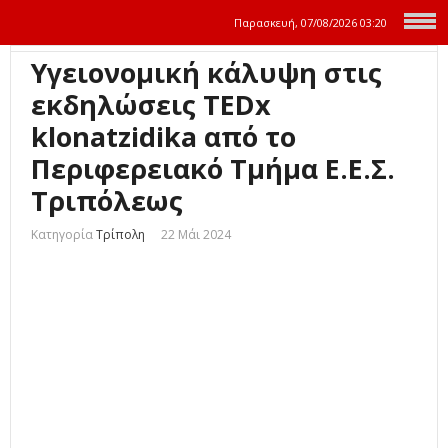
Παρασκευή, 07/08/2026
03:20
Υγειονομική κάλυψη στις
εκδηλώσεις TEDx
klonatzidika από το
Περιφερειακό Τμήμα Ε.Ε.Σ.
Τριπόλεως
Κατηγορία
Τρίπολη
22 Μάι 2024