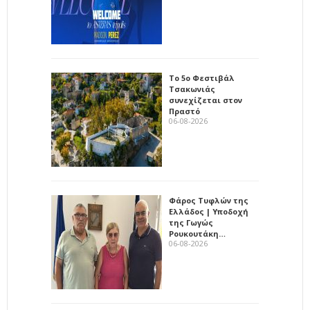
Το 5ο Φεστιβάλ
Τσακωνιάς
συνεχίζεται στον
Πραστό
06-08-2026
Φάρος Τυφλών της
Ελλάδος | Υποδοχή
της Γωγώς
Ρουκουτάκη…
06-08-2026