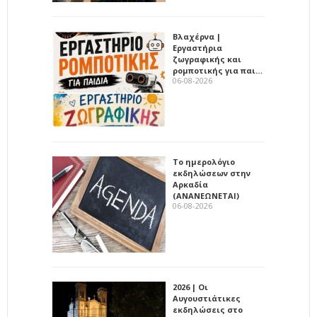
Βλαχέρνα |
Εργαστήρια
ζωγραφικής και
ρομποτικής για παι…
06-08-2026
Το ημερολόγιο
εκδηλώσεων στην
Αρκαδία
(ΑΝΑΝΕΩΝΕΤΑΙ)
06-08-2026
2026 | Οι
Αυγουστιάτικες
εκδηλώσεις στο