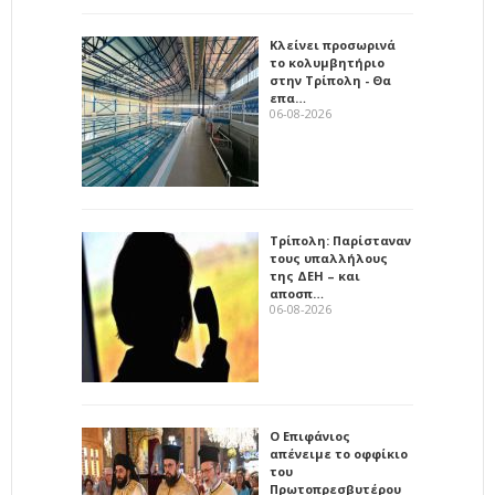
Κλείνει προσωρινά
το κολυμβητήριο
στην Τρίπολη - Θα
επα…
06-08-2026
Τρίπολη: Παρίσταναν
τους υπαλλήλους
της ΔΕΗ – και
αποσπ…
06-08-2026
Ο Επιφάνιος
απένειμε το οφφίκιο
του
Πρωτοπρεσβυτέρου