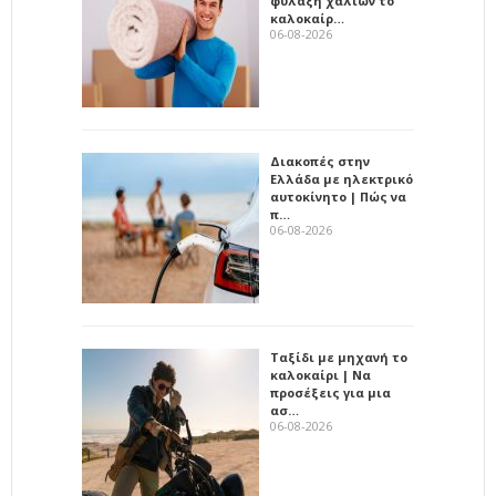
φύλαξη χαλιών το
καλοκαίρ…
06-08-2026
Διακοπές στην
Ελλάδα με ηλεκτρικό
αυτοκίνητο | Πώς να
π…
06-08-2026
Ταξίδι με μηχανή το
καλοκαίρι | Να
προσέξεις για μια
ασ…
06-08-2026