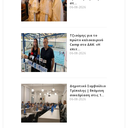
στ…
06-08-2026
Τζιούμης για το
πρώτο καλοκαιρινό
Camp στο ΔΑΚ: «Η
επιτ…
06-08-2026
Δημοτικό Συμβούλιο
Τρίπολης | Επόμενη
συνεδρίαση στις 1…
06-08-2026