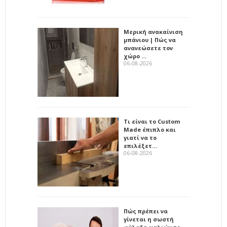
Μερική ανακαίνιση
μπάνιου | Πώς να
ανανεώσετε τον
χώρο …
06-08-2026
Τι είναι το Custom
Made έπιπλο και
γιατί να το
επιλέξετ…
06-08-2026
Πώς πρέπει να
γίνεται η σωστή