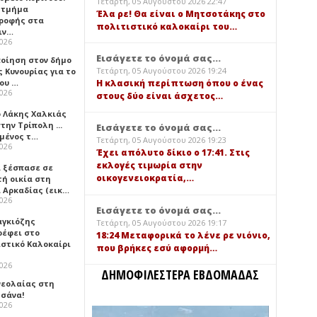
Τετάρτη, 05 Αυγούστου 2026 22:47
 τμήμα
Έλα ρε! Θα είναι ο Μητσοτάκης στο
ροφής στα
πολιτιστικό καλοκαίρι του…
ιν…
2026
Εισάγετε το όνομά σας...
ποίηση στον δήμο
Τετάρτη, 05 Αυγούστου 2026 19:24
 Κυνουρίας για το
που …
Η κλασική περίπτωση όπου ο ένας
2026
στους δύο είναι άσχετος…
ο Λάκης Χαλκιάς
την Τρίπολη ...
Εισάγετε το όνομά σας...
μένος τ…
Τετάρτη, 05 Αυγούστου 2026 19:23
2026
Έχει απόλυτο δίκιο ο 17:41. Στις
εκλογές τιμωρία στην
 ξέσπασε σε
οικογενειοκρατία,…
τή οικία στη
α Αρκαδίας (εικ…
2026
Εισάγετε το όνομά σας...
αγκιόζης
Τετάρτη, 05 Αυγούστου 2026 19:17
ρέφει στο
18:24 Μεταφορικά το λένε ρε νιόνιο,
ιστικό Καλοκαίρι
που βρήκες εσύ αφορμή…
2026
ΔΗΜΟΦΙΛΕΣΤΕΡΑ ΕΒΔΟΜΑΔΑΣ
νεολαίας στη
σάνα!
2026