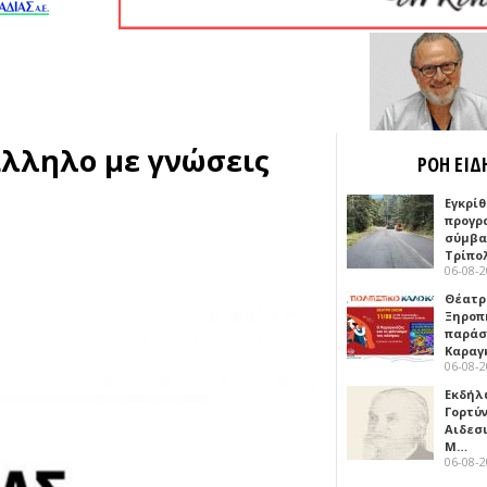
άλληλο με γνώσεις
ΡΟΗ ΕΙΔ
Εγκρίθ
προγρ
σύμβασ
Τρίπο
06-08-
Θέατρ
Ξηροπ
παράσ
Καραγ
06-08-
Εκδήλ
Γορτύ
Αιδεσ
Μ…
06-08-