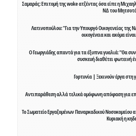
Σαμαράς: Επιτομή της woke ατζέντας όσα είπε η Μιχαηλ
ΝΔ του Μητσοτ
Λατινοπούλου: “Για την Υπουργό Οικογενείας της 
οικογένεια και ακόμα είναι
Ο Γεωργιάδης απαντά για τα έξυπνα γυαλιά: "Θα συν
συσκευή διαθέτει φωτεινή έ
Γορτυνία | Ξεκινούν έργα στη
Αντιπαράθεση αλλά τελικά ομόφωνη απόφαση για επιχ
Το Σωματείο Εργαζομένων Παναρκαδικού Νοσοκομείου α
Κυριακή η κηδ