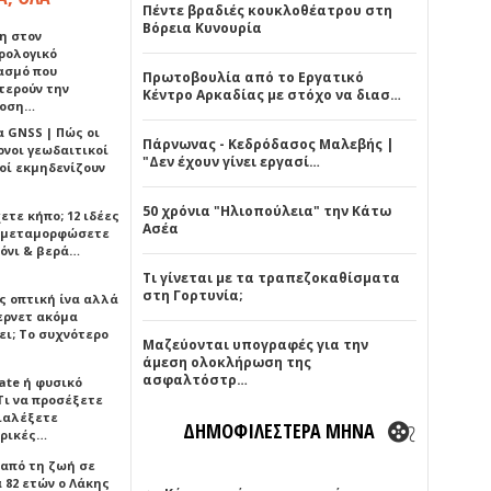
Πέντε βραδιές κουκλοθέατρου στη
Βόρεια Κυνουρία
η στον
ρολογικό
ασμό που
Πρωτοβουλία από το Εργατικό
τερούν την
Κέντρο Αρκαδίας με στόχο να διασ…
δοση…
α GNSS | Πώς οι
Πάρνωνας - Κεδρόδασος Μαλεβής |
ονοι γεωδαιτικοί
"Δεν έχουν γίνει εργασί…
οί εκμηδενίζουν
50 χρόνια "Ηλιοπούλεια" την Κάτω
ετε κήπο; 12 ιδέες
Ασέα
α μεταμορφώσετε
όνι & βερά…
Τι γίνεται με τα τραπεζοκαθίσματα
στη Γορτυνία;
ς οπτική ίνα αλλά
τερνετ ακόμα
ει; Το συχνότερο
Μαζεύονται υπογραφές για την
άμεση ολοκλήρωση της
ασφαλτόστρ…
ate ή φυσικό
Τι να προσέξετε
διαλέξετε
ΔΗΜΟΦΙΛΕΣΤΕΡΑ ΜΗΝΑ
ρικές…
 από τη ζωή σε
 82 ετών ο Λάκης