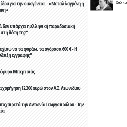
ίδου για την οικογένεια – «Μεταλλαγμένη η
Χαλκι
άκη»
ΝΔ δεν υπάρχει η ελληνική παραδοσιακή
 στη θέση της!”
εχίσω να τα φοράω, τα αγόρασα 600 € - Η
νδειξη εγγραφής"
 γέφυρα Μπερτσιάς
ορήγηση 12.300 ευρώ στον Α.Σ. Λεωνιδίου
ποχαιρετά την Αντωνία Γεωργοπούλου - Την
εία