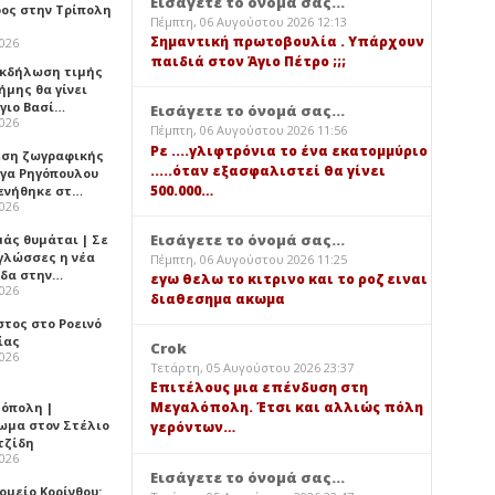
Εισάγετε το όνομά σας...
ος στην Τρίπολη
Πέμπτη, 06 Αυγούστου 2026 12:13
Σημαντική πρωτοβουλία . Υπάρχουν
2026
παιδιά στον Άγιο Πέτρο ;;;
 Εκδήλωση τιμής
ήμης θα γίνει
Άγιο Βασί…
Εισάγετε το όνομά σας...
2026
Πέμπτη, 06 Αυγούστου 2026 11:56
Ρε ....γλιφτρόνια το ένα εκατομμύριο
εση ζωγραφικής
.....όταν εξασφαλιστεί θα γίνει
ήγα Ρηγόπουλου
500.000…
ενήθηκε στ…
2026
Εισάγετε το όνομά σας...
μάς θυμάται | Σε
 γλώσσες η νέα
Πέμπτη, 06 Αυγούστου 2026 11:25
ίδα στην…
εγω θελω το κιτρινο και το ροζ ειναι
2026
διαθεσημα ακωμα
στος στο Ροεινό
ίας
Crok
2026
Τετάρτη, 05 Αυγούστου 2026 23:37
Επιτέλους μια επένδυση στη
Μεγαλόπολη. Έτσι και αλλιώς πόλη
όπολη |
ωμα στον Στέλιο
γερόντων…
τζίδη
2026
Εισάγετε το όνομά σας...
ομείο Κορίνθου: