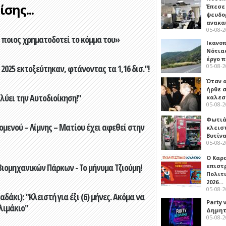
σης...
Έπεσε
ψευδο
ανακα
05-08-
ποιος χρηματοδοτεί το κόμμα του»
Ικανο
Νότιας
έργο 
05-08-
2025 εκτοξεύτηκαν, φτάνοντας τα 1,16 δισ."!
Όταν 
ήρθε σ
ύει την Αυτοδιοίκηση!"
καλεσ
05-08-
Φωτιά
ενού – Λίμνης – Ματίου έχει αφεθεί στην
κλεισ
Βυτίν
05-08-
Ο Καρ
ιομηχανικών Πάρκων - Το μήνυμα Τζιούμη!
επιστ
Πολιτ
2026…
05-08-
άκι): "Κλειστή για έξι (6) μήνες. Ακόμα να
Party 
λιμάκιο"
Δημητ
05-08-