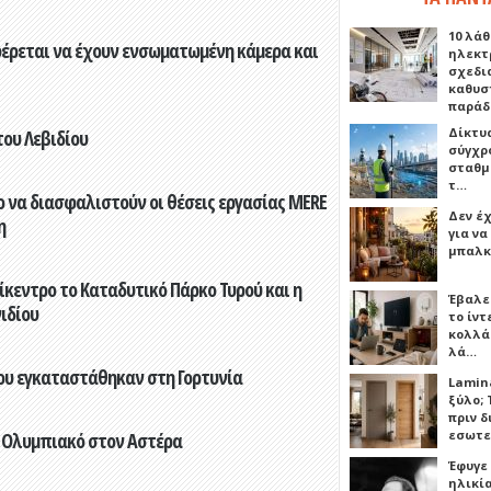
10 λάθ
φέρεται να έχουν ενσωματωμένη κάμερα και
ηλεκτ
σχεδι
καθυσ
παρά
Δίκτυ
του Λεβιδίου
σύγχρ
σταθμ
τ…
 να διασφαλιστούν οι θέσεις εργασίας MERE
Δεν έχ
η
για ν
μπαλκ
ίκεντρο το Καταδυτικό Πάρκο Τυρού και η
Έβαλε
ιδίου
το ίν
κολλά
λά…
που εγκαταστάθηκαν στη Γορτυνία
Lamin
ξύλο; 
πριν 
εσωτε
 Ολυμπιακό στον Αστέρα
Έφυγε
ηλικία