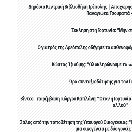
Δημόσια Κεντρική Βιβλιοθήκη Τρίπολης | Αποχώρησ
Παναγιώτα Τσουραπά -
Έκκληση στη Γορτυνία: "Μην σ
Ο γιατρός της Αρεόπολης οδήγησε το ασθενοφόρ
Κώστας Τζιούμης: "Ολοκληρώνουμε τα «Α
Ώρα συνταξιοδότησης για τον 
Βίντεο - παρέμβαση Γιώργου Καπλάνη: "Όταν η Γορτυνία
αλλού"
Σάλος από την τοποθέτηση της Υπουργού Οικογένειας: "Η
μια οικογένεια με δύο γονείς