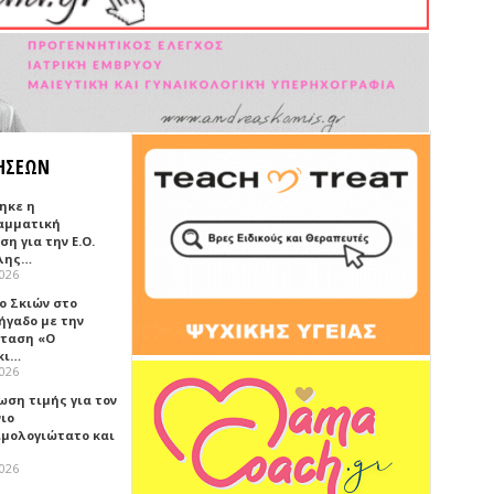
ΗΣΕΩΝ
ηκε η
αμματική
η για την Ε.Ο.
λης…
2026
ο Σκιών στο
ήγαδο με την
ταση «Ο
κι…
2026
ωση τιμής για τον
νιο
ιμολογιώτατο και
2026