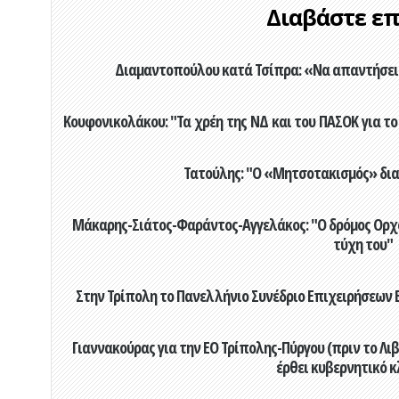
Διαβάστε επί
Διαμαντοπούλου κατά Τσίπρα: «Να απαντήσει 
Κουφονικολάκου: "Τα χρέη της ΝΔ και του ΠΑΣΟΚ για το 
Τατούλης: "Ο «Μητσοτακισμός» διαλ
Μάκαρης-Σιάτος-Φαράντος-Αγγελάκος: "Ο δρόμος Ορχομ
τύχη του"
Στην Τρίπολη το Πανελλήνιο Συνέδριο Επιχειρήσεων Β
Γιαννακούρας για την EO Τρίπολης-Πύργου (πριν το Λιβαδ
έρθει κυβερνητικό κ