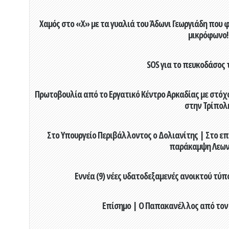
Χαμός στο «X» με τα γυαλιά του Άδωνι Γεωργιάδη που 
μικρόφωνο!
SOS για το πευκοδάσος 
Πρωτοβουλία από το Εργατικό Κέντρο Αρκαδίας με στόχο
στην Τρίπολ
Στο Υπουργείο Περιβάλλοντος ο Δολιανίτης | Στο επ
παράκαμψη Λεων
Εννέα (9) νέες υδατοδεξαμενές ανοικτού τύ
Επίσημο | Ο Παπακανέλλος από τον