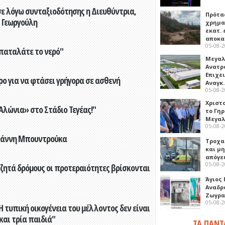
ε λόγω συνταξιοδότησης η Διευθύντρια,
Πρότα
 Γεωργούλη
χρημα
εκατ. 
αποκ
05-08-
παταλάτε το νερό"
Μεγαλ
Ανατρ
Επιχε
ο για να φτάσει γρήγορα σε ασθενή
Αναγκ
05-08-
Χριστ
λώνια» στο Στάδιο Τεγέας!"
το Γη
Μεγαλ
05-08-
Γιάννη Μπουντρούκα
Τροχα
και μ
απόγε
05-08-
 ζητά δρόμους οι προτεραιότητες βρίσκονται
Άγιος 
Αναδρ
Ζωγρα
05-08-
 τυπική οικογένεια του μέλλοντος δεν είναι
 και τρία παιδιά"
ΤΑ ΠΑΝΤ