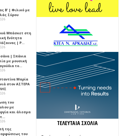
ς Β' | Φιλικό με
λλάς Σύρου
2026
ουά Μπάσκετ στη
ική Ενότητα
βάζαινας | Ρ…
2026
σάνα | Σπάνια
λία με μουσική
ραγούδια το…
2026
σταντίνα Μαρία
νιά στον ΑΣΤΕΡΑ
ΛΗΣ
2026
ωση του
υλου με
υργία και άλεσμα
ίτ…
2026
ΤΕΛΕΥΤΑΙΑ ΣΧΟΛΙΑ
τή της
ορφώσεως του