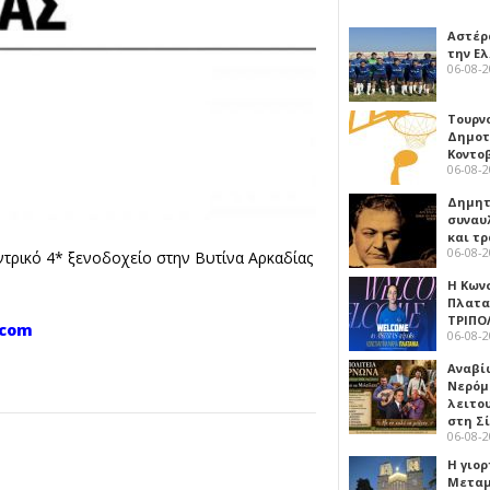
Αστέρα
την Ε
06-08-
Τουρν
Δημοτ
Κοντο
06-08-
Δημητ
συναυ
και τ
06-08-
εντρικό 4* ξενοδοχείο στην Βυτίνα Αρκαδίας
Η Κων
Πλατα
ΤΡΙΠΟ
.com
06-08-
Αναβί
Νερόμ
λειτο
στη Σ
06-08-
Η γιορ
Μεταμ