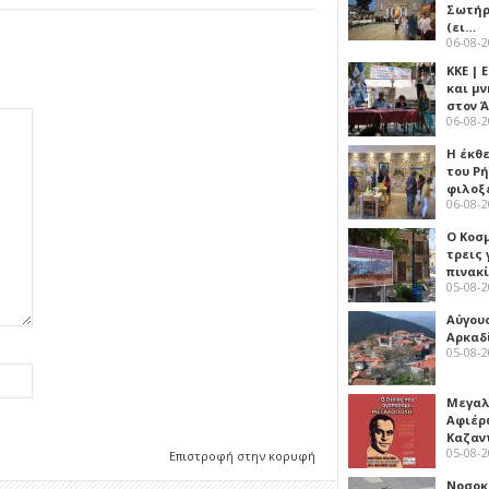
Σωτήρ
(ει…
06-08-
ΚΚΕ |
και μν
στον 
06-08-
Η έκθ
του Ρ
φιλοξ
06-08-
Ο Κοσ
τρεις
πινακ
05-08-
Αύγου
Αρκαδ
05-08-
Μεγαλ
Αφιέρ
Καζαν
05-08-
Επιστροφή στην κορυφή
Νοσοκ