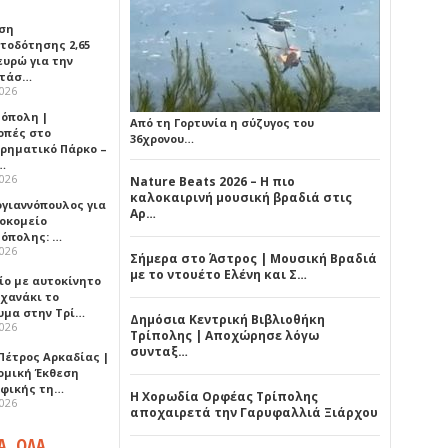
ση
τοδότησης 2,65
ευρώ για την
ατάσ…
2026
όπολη |
Από τη Γορτυνία η σύζυγος του
οπές στο
36χρονου…
ιρηματικό Πάρκο –
…
2026
Nature Beats 2026 – Η πιο
καλοκαιρινή μουσική βραδιά στις
ογιαννόπουλος για
Αρ…
ροκομείο
όπολης: …
2026
Σήμερα στο Άστρος | Μουσική Βραδιά
με το ντουέτο Ελένη και Σ…
ίο με αυτοκίνητο
ηχανάκι το
υμα στην Τρί…
Δημόσια Κεντρική Βιβλιοθήκη
2026
Τρίπολης | Αποχώρησε λόγω
συνταξ…
Πέτρος Αρκαδίας |
ομική Έκθεση
φικής τη…
Η Χορωδία Ορφέας Τρίπολης
2026
αποχαιρετά την Γαρυφαλλιά Ξιάρχου
Α, ΟΛΑ