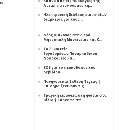
Κάπνα από τις πυρκαγιές της
άς
Αττικής στον ουρανό τη…
Ηλεκτρονική διάθεση εισιτηρίων
διαρκείας για τους …
Νέος Διάκονος στην Ιερά
Μητρόπολη Μαντινείας και Κ…
Το Σωματείο
Εργαζομένων Παναρκαδικού
Νοσοκομείου α…
SOS για το πευκοδάσος του
Λεβιδίου
Πανηγύρι και Έκθεση Τεγέας |
Επίσημα ξεκινούν τις …
Τραγική ειρωνεία στη φωτιά στα
Βίλια | Κάηκε το σπ…