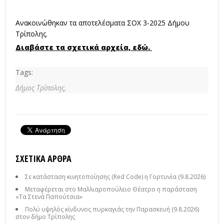
Ανακοινώθηκαν τα αποτελέσματα ΣΟΧ 3-2025 Δήμου
Τρίπολης.
Διαβάστε τα σχετικά αρχεία, εδώ.
Tags:
Δήμος Τρίπολης,
ΣΧΕΤΙΚΆ ΆΡΘΡΑ
Σε κατάσταση κινητοποίησης (Red Code) η Γορτυνία (9.8.2026)
Μεταφέρεται στο Μαλλιαροπούλειο Θέατρο η παράσταση
«Τα Στενά Παπούτσια»
Πολύ υψηλός κίνδυνος πυρκαγιάς την Παρασκευή (9.8.2026)
στον δήμο Τρίπολης