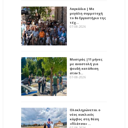
Λαγκάδια | Με
μεγάλη συμμετοχή
το 8ο Εργαστήριο της
τέχ…
07-08-2026
Μυστράς |11 μήνες
με αναστολή για
ψευδή κατάθεση
στον 5…
07-08-2026
Ολοκληρώνεται ο
νέος κυκλικός
κόμβος στη θέση
«Πλάτσα» …
07-08-2026