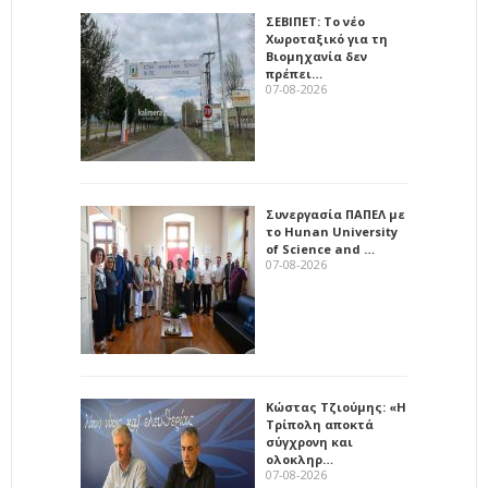
ΣΕΒΙΠΕΤ: Το νέο
Χωροταξικό για τη
Βιομηχανία δεν
πρέπει…
07-08-2026
Συνεργασία ΠΑΠΕΛ με
το Hunan University
of Science and …
07-08-2026
Κώστας Τζιούμης: «Η
Τρίπολη αποκτά
σύγχρονη και
ολοκληρ…
07-08-2026