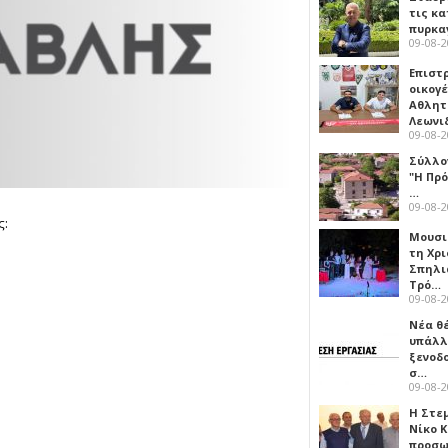
τις κ
πυρκα
09-08-
Επιστ
οικογέ
Αθλητ
Λεωνι
09-08-
Σύλλο
"Η Πρό
…
09-08-
ς:
Μουσι
τη Χρι
Σπηλι
Τρό…
09-08-
Νέα θ
υπάλλ
ξενοδ
σ…
09-08-
Η Στε
Νίκο 
προσ