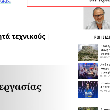
τά τεχνικούς |
ΡΟΗ ΕΙΔ
Προεό
Μονή 
Θεοτό
09-08-
Από το
Κύπρο
συνεχ
09-08-
Η Ιωά
ΑΣΤΕΡ
09-08-
Σταύρ