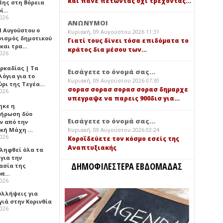
και πάνε πετώντας όχι τρέχοντας…
βης στη Βόρεια
ρί…
2026
ΑΝΩΝΥΜΟΙ
1 Αυγούστου ο
Κυριακή, 09 Αυγούστου 2026 11:31
νισμός δημοτικού
Γιατί τους δίνει τόσα επιδόματα το
 και τρα…
κράτος δια μέσου των…
2026
ρκαδίας | Τα
Εισάγετε το όνομά σας...
όγια για το
Κυριακή, 09 Αυγούστου 2026 07:30
ύρι της Τεγέα…
σορασ σορασ σορασ σορασ δημαρχε
2026
υπεγραψε να παρεις 900δισ για…
ηκε η
ήρωση δύο
Εισάγετε το όνομά σας...
ν από την
Κυριακή, 09 Αυγούστου 2026 02:24
ική Μάχη …
2026
Κοροϊδεύετε τον κόσμο εσείς της
Αναπτυξιακής
 ληφθεί όλα τα
για την
ΔΗΜΟΦΙΛΕΣΤΕΡΑ ΕΒΔΟΜΑΔΑΣ
ασία της
οπ…
2026
υλλήψεις για
γιά στην Κορινθία
2026