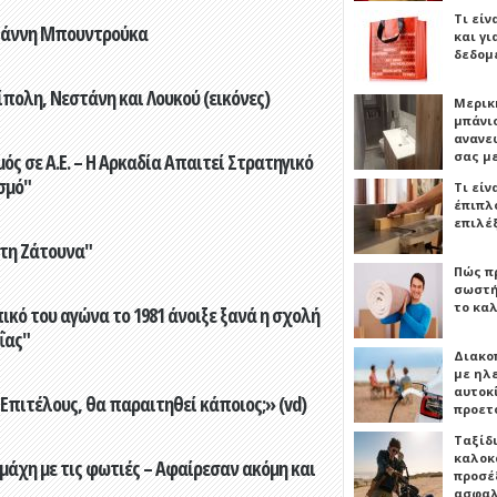
Τι είν
Γιάννη Μπουντρούκα
και γι
δεδομ
πολη, Νεστάνη και Λουκού (εικόνες)
Μερικ
μπάνιο
ανανε
σας μ
ς σε Α.Ε. – Η Αρκαδία Απαιτεί Στρατηγικό
σμό"
Τι είν
έπιπλο
επιλέ
στη Ζάτουνα"
Πώς πρ
σωστή
το καλ
ικό του αγώνα το 1981 άνοιξε ξανά η σχολή
ΐας"
Διακο
με ηλ
αυτοκ
Επιτέλους, θα παραιτηθεί κάποιος;» (vd)
προετ
Ταξίδ
καλοκ
άχη με τις φωτιές – Αφαίρεσαν ακόμη και
προσέξ
ασφαλ