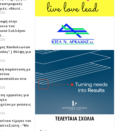
αταστροφικές
γιές: «Επιτέ…
2026
ροφή στην
νεια του
ικού Συλλόγου
δ…
2026
γος Κανδυλιωτών
οδος" | Θλίψη για
2026
κή παράσταση με
στίνα
ακοπούλου στα
2026
έση εργασίας για
ηλο
οχείου με γνώσεις
2026
ΤΕΛΕΥΤΑΙΑ ΣΧΟΛΙΑ
μνίτσα τίμησε τον
Καλτεζιώτη - "Με
ω…