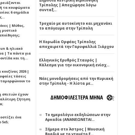
Δημόσια Κεντρική Βιβλιοθήκη
χρειάζονται
Τρίπολης | Αποχώρησε λόγω
ή τα κουφώματα
συνταξ…
νίου; 6 σημάδια
άς…
Τροχαίο με αυτοκίνητο και μηχανάκι
όνες | Μύθος,
το απόγευμα στην Τρίπολη
ή μυστικό
εποίθησης;
Η Χορωδία Ορφέας Τρίπολης
αποχαιρετά την Γαρυφαλλιά Ξιάρχου
Sun & ηλιακό
α | Τα πάντα για
ροντίδα και τη…
Ελληνικός Ερυθρός Σταυρός |
Κάλεσμα για την οικονομική ενίσχ…
 κουζίνας 2026 |
ρυφαίες τάσεις
Νέες μονοδρομήσεις από την Κυριακή
εταμορφώνουν το
στην Τρίπολη - Η λίστα με…
η σπιτιών έχουν
ΔΗΜΟΦΙΛΕΣΤΕΡΑ ΜΗΝΑ
γαλύτερη ζήτηση
α;
Το ημερολόγιο εκδηλώσεων στην
κοστίζει ένα
Αρκαδία (ΑΝΑΝΕΩΝΕΤΑΙ…
 5x5;
Σήμερα στο Άστρος | Μουσική
Βραδιά με το ντουέτο Ε…