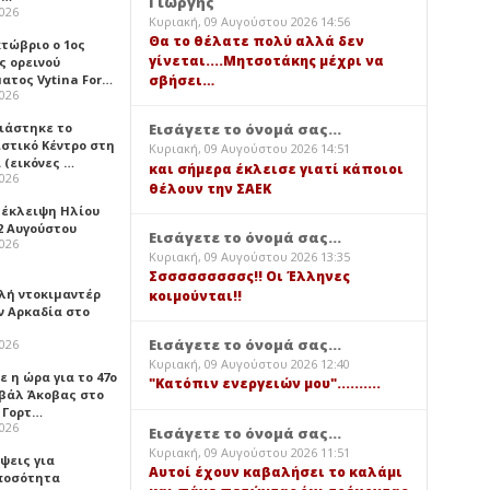
Γιώργης
2026
Κυριακή, 09 Αυγούστου 2026 14:56
Θα το θέλατε πολύ αλλά δεν
κτώβριο ο 1ος
γίνεται....Μητσοτάκης μέχρι να
ς ορεινού
ατος Vytina For…
σβήσει…
2026
νιάστηκε το
Εισάγετε το όνομά σας...
ιστικό Κέντρο στη
Κυριακή, 09 Αυγούστου 2026 14:51
 (εικόνες …
και σήμερα έκλεισε γιατί κάποιοι
2026
θέλουν την ΣΑΕΚ
 έκλειψη Ηλίου
2 Αυγούστου
Εισάγετε το όνομά σας...
2026
Κυριακή, 09 Αυγούστου 2026 13:35
Σσσσσσσσσσς!! Οι Έλληνες
λή ντοκιμαντέρ
κοιμούνται!!
ν Αρκαδία στο
Εισάγετε το όνομά σας...
2026
Κυριακή, 09 Αυγούστου 2026 12:40
 η ώρα για το 47ο
"Κατόπιν ενεργειών μου"..........
βάλ Άκοβας στο
ι Γορτ…
2026
Εισάγετε το όνομά σας...
Κυριακή, 09 Αυγούστου 2026 11:51
ψεις για
Αυτοί έχουν καβαλήσει το καλάμι
ποσότητα