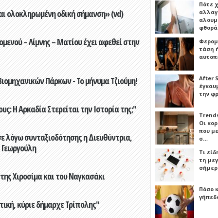
Πότε 
αι ολοκληρωμένη οδική σήμανση» (vd)
αλλαγ
αλουμι
φθορ
ενού – Λίμνης – Ματίου έχει αφεθεί στην
Φερομ
τάση 
αυτοπ
After 
ιομηχανικών Πάρκων - Το μήνυμα Τζιούμη!
έγκαυμ
την φ
ς: Η Αρκαδία Στερείται την Ιστορία της;"
Trends
Οι κο
που μ
ε λόγω συνταξιοδότησης η Διευθύντρια,
σ…
 Γεωργούλη
Τι είδ
τη με
σήμερ
 της Χιροσίμα και του Ναγκασάκι
Πόσο 
γήπεδο
τική, κύριε δήμαρχε Τρίπολης"