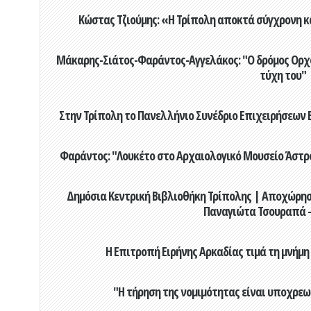
Κώστας Τζιούμης: «Η Τρίπολη αποκτά σύγχρονη κ
Μάκαρης-Σιάτος-Φαράντος-Αγγελάκος: "Ο δρόμος Ορχομ
τύχη του"
Στην Τρίπολη το Πανελλήνιο Συνέδριο Επιχειρήσεων Β
Φαράντος: "Λουκέτο στο Αρχαιολογικό Μουσείο Άστρου
Δημόσια Κεντρική Βιβλιοθήκη Τρίπολης | Αποχώρησ
Παναγιώτα Τσουραπά -
Η Επιτροπή Ειρήνης Αρκαδίας τιμά τη μνήμη
"Η τήρηση της νομιμότητας είναι υποχρεω