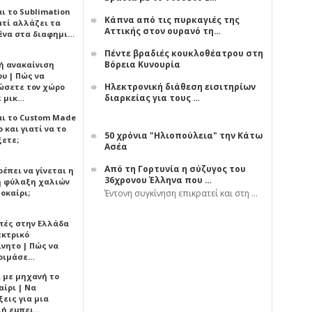
αι το Sublimation
Κάπνα από τις πυρκαγιές της
ατί αλλάζει τα
Αττικής στον ουρανό τη…
ένα στα διαφημι…
Πέντε βραδιές κουκλοθέατρου στη
Βόρεια Κυνουρία
ή ανακαίνιση
υ | Πώς να
Ηλεκτρονική διάθεση εισιτηρίων
ώσετε τον χώρο
διαρκείας για τους …
ε μικ…
αι το Custom Made
 και γιατί να το
50 χρόνια "Ηλιοπούλεια" την Κάτω
ξετε;
Ασέα
Από τη Γορτυνία η σύζυγος του
έπει να γίνεται η
36χρονου Έλληνα που …
 φύλαξη χαλιών
οκαίρι;
Έντονη συγκίνηση επικρατεί και στη …
πές στην Ελλάδα
εκτρικό
ίνητο | Πώς να
οιμάσε…
ι με μηχανή το
αίρι | Να
εις για μια
ή εμπει…