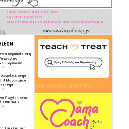
ΗΣΕΩΝ
ρτια Αγρυπνία στη
Υπεραγίας
κου Γοργοεπη…
2026
 Λεωνίδιο στην
 | Η Μοτοπαρέα
ίζει την …
2026
ννα Παχάκη στον
Α ΤΡΙΠΟΛΗΣ
2026
ος Τσίχλης για