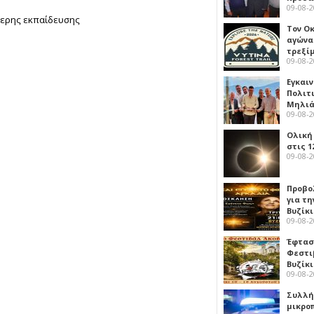
09-08-
ώτερης εκπαίδευσης
Τον Ο
αγώνα
τρεξίμ
09-08-
Εγκαι
Πολιτ
Μηλιά
09-08-
Ολική
στις 1
09-08-
Προβο
για τη
Βυζίκι
09-08-
Έφτασε
Φεστι
Βυζίκ
09-08-
Συλλή
μικρο