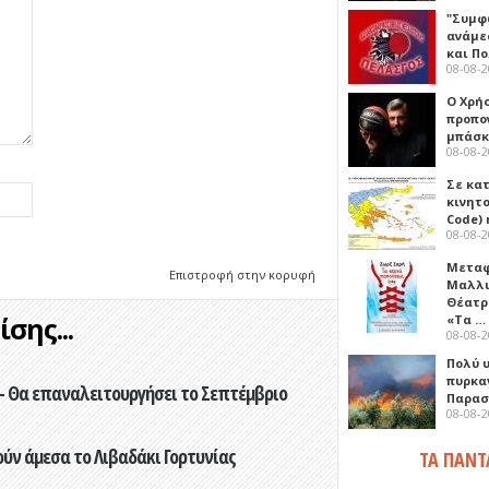
"Συμφ
ανάμε
και Π
08-08-
Ο Χρήσ
προπο
μπάσκ
08-08-
Σε κα
κινητ
Code) 
08-08-
Μεταφ
Επιστροφή στην κορυφή
Μαλλι
Θέατρ
σης...
«Τα …
08-08-
Πολύ 
πυρκα
- Θα επαναλειτουργήσει το Σεπτέμβριο
Παρασκ
08-08-
ούν άμεσα το Λιβαδάκι Γορτυνίας
ΤΑ ΠΑΝΤ