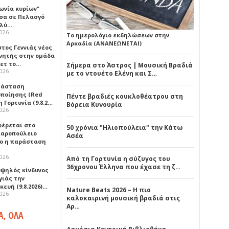
ωνία κυρίων"
σα σε Πελασγό
ολύ…
2026
Το ημερολόγιο εκδηλώσεων στην
Αρκαδία (ΑΝΑΝΕΩΝΕΤΑΙ)
τος Γεννιάς νέος
νητής στην ομάδα
ετ το…
Σήμερα στο Άστρος | Μουσική Βραδιά
2026
με το ντουέτο Ελένη και Σ…
τάσταση
οποίησης (Red
Πέντε βραδιές κουκλοθέατρου στη
η Γορτυνία (9.8.2…
Βόρεια Κυνουρία
2026
έρεται στο
50 χρόνια "Ηλιοπούλεια" την Κάτω
αροπούλειο
Ασέα
ο η παράσταση
2026
Από τη Γορτυνία η σύζυγος του
36χρονου Έλληνα που έχασε τη ζ…
υψηλός κίνδυνος
γιάς την
ευή (9.8.2026)…
Nature Beats 2026 – Η πιο
2026
καλοκαιρινή μουσική βραδιά στις
Αρ…
Α, ΟΛΑ