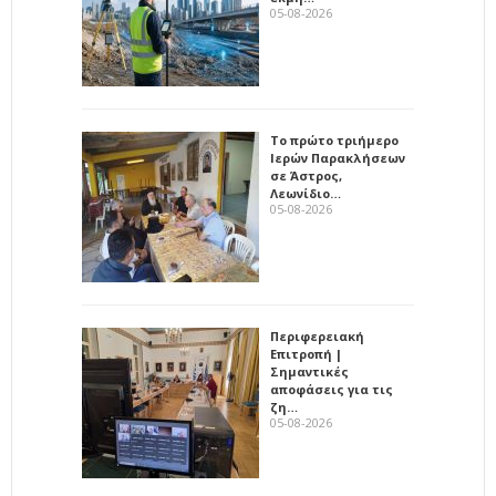
05-08-2026
Το πρώτο τριήμερο
Ιερών Παρακλήσεων
σε Άστρος,
Λεωνίδιο…
05-08-2026
Περιφερειακή
Επιτροπή |
Σημαντικές
αποφάσεις για τις
ζη…
05-08-2026