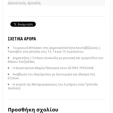
Δακοκτονία,
Αρκαδία,
ΣΧΕΤΙΚΆ ΆΡΘΡΑ
Τουρνουά Μπάσκετ στη Δημοτική Ενότητα Κοντοβάζαινας |
Ραντεβού στα γήπεδα στις 13, 14 και 15 Αυγούστου
Δημητσάνα | Σπάνια συναυλία με μουσική και τραγούδια του
Μάνου Χατζηδάκη
Η Κωνσταντίνα Μαρία Πλατανιά στον ΑΣΤΕΡΑ ΤΡΙΠΟΛΗΣ
Αναβίωση του Νερόμυλου με λειτουργία και άλεσμα στη
Σίταινα
Η γιορτή της Μεταμορφώσεως του Σωτήρος στην Τρίπολη
(εικόνες)
Προσθήκη σχολίου