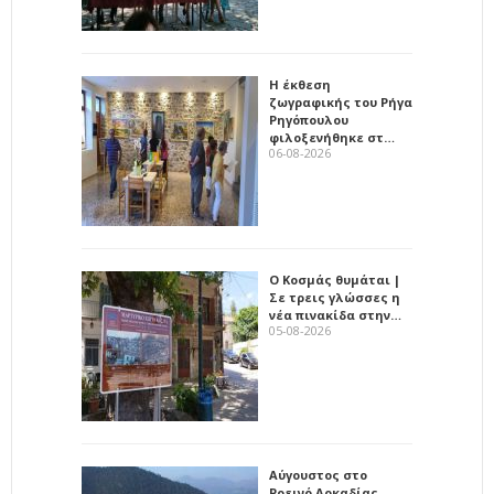
Η έκθεση
ζωγραφικής του Ρήγα
Ρηγόπουλου
φιλοξενήθηκε στ…
06-08-2026
Ο Κοσμάς θυμάται |
Σε τρεις γλώσσες η
νέα πινακίδα στην…
05-08-2026
Αύγουστος στο
Ροεινό Αρκαδίας