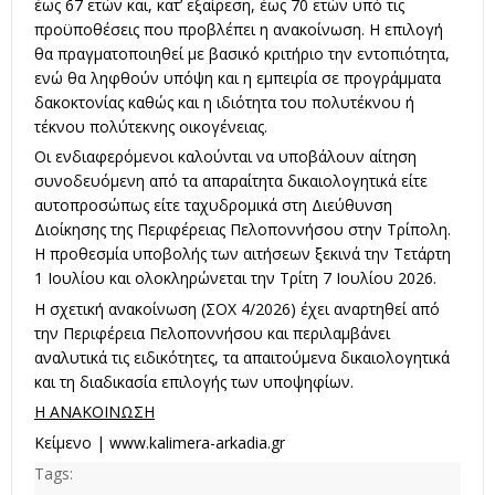
έως 67 ετών και, κατ’ εξαίρεση, έως 70 ετών υπό τις
προϋποθέσεις που προβλέπει η ανακοίνωση. Η επιλογή
θα πραγματοποιηθεί με βασικό κριτήριο την εντοπιότητα,
ενώ θα ληφθούν υπόψη και η εμπειρία σε προγράμματα
δακοκτονίας καθώς και η ιδιότητα του πολυτέκνου ή
τέκνου πολύτεκνης οικογένειας.
Οι ενδιαφερόμενοι καλούνται να υποβάλουν αίτηση
συνοδευόμενη από τα απαραίτητα δικαιολογητικά είτε
αυτοπροσώπως είτε ταχυδρομικά στη Διεύθυνση
Διοίκησης της Περιφέρειας Πελοποννήσου στην Τρίπολη.
Η προθεσμία υποβολής των αιτήσεων ξεκινά την Τετάρτη
1 Ιουλίου και ολοκληρώνεται την Τρίτη 7 Ιουλίου 2026.
Η σχετική ανακοίνωση (ΣΟΧ 4/2026) έχει αναρτηθεί από
την Περιφέρεια Πελοποννήσου και περιλαμβάνει
αναλυτικά τις ειδικότητες, τα απαιτούμενα δικαιολογητικά
και τη διαδικασία επιλογής των υποψηφίων.
Η ΑΝΑΚΟΙΝΩΣΗ
Κείμενο |
www.kalimera-arkadia.gr
Tags: