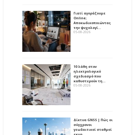
Γιατί αγοράζουμε
Online;
Αποκωδικοποιώντας
την ψυχολογί…
05-08-2026
10 λάθη στον
ηλεκτρολογικό
σχεδιασμό που
καθυστερούν τη…
05-08-2026
Δίκτυα GNSS | Πώς οι
σύγχρονοι
γεωδαιτικοί σταθμοί
εκμη…