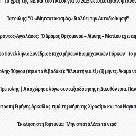
"Τα χρέη της ΝΔ και του ΠΑΣΟΚ για το 2025 εκτοξεύτηκαν, φτάνοντα
Τατούλης: "Ο «Μητσοτακισμός» διαλύει την Αυτοδιοίκηση!"
άντος-Αγγελάκος: "Ο δρόμος Ορχομενού – Λίμνης – Ματίου έχει αφ
το Πανελλήνιο Συνέδριο Επιχειρήσεων Βιομηχανικών Πάρκων - Το μ
λης-Πύργου (πριν το Λιβαδάκι): "Κλειστή για έξι (6) μήνες. Ακόμα 
 Τρίπολης | Αποχώρησε λόγω συνταξιοδότησης η Διευθύντρια, Πα
ιτροπή Ειρήνης Αρκαδίας τιμά τη μνήμη της Χιροσίμα και του Ναγκ
Έκκληση στη Γορτυνία: "Μην σπαταλάτε το νερό"