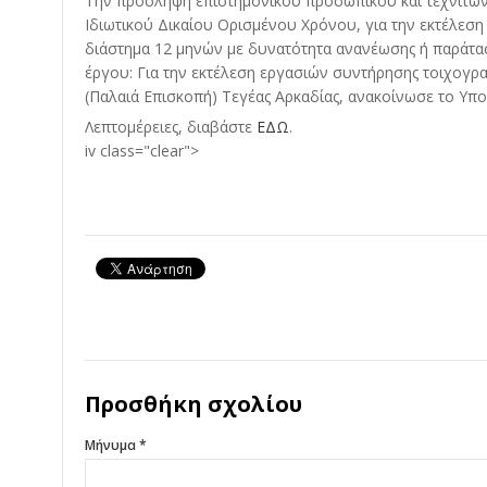
Την πρόσληψη επιστημονικού προσωπικού και τεχνιτών
Ιδιωτικού Δικαίου Ορισμένου Χρόνου, για την εκτέλεσ
διάστημα 12 μηνών με δυνατότητα ανανέωσης ή παράτα
έργου: Για την εκτέλεση εργασιών συντήρησης τοιχογ
(Παλαιά Επισκοπή) Τεγέας Αρκαδίας, ανακοίνωσε το Υπο
Λεπτομέρειες, διαβάστε
ΕΔΩ
.
iv class="clear">
Προσθήκη σχολίου
Μήνυμα *