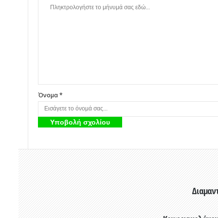
Όνομα *
Διαμαντ