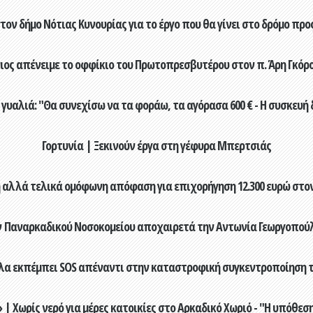
ον δήμο Νότιας Κυνουρίας για το έργο που θα γίνει στο δρόμο προ
ος απένειμε το οφφίκιο του Πρωτοπρεσβυτέρου στον π. Άρη Γκόρο 
γυαλιά: "Θα συνεχίσω να τα φοράω, τα αγόρασα 600 € - Η συσκευή 
Γορτυνία | Ξεκινούν έργα στη γέφυρα Μπερτσιάς
αλλά τελικά ομόφωνη απόφαση για επιχορήγηση 12.300 ευρώ στον 
 Παναρκαδικού Νοσοκομείου αποχαιρετά την Αντωνία Γεωργοπούλο
λα εκπέμπει SOS απέναντι στην καταστροφική συγκεντροποίηση 
 Χωρίς νερό για μέρες κατοικίες στο Αρκαδικό Χωριό - "Η υπόθεση