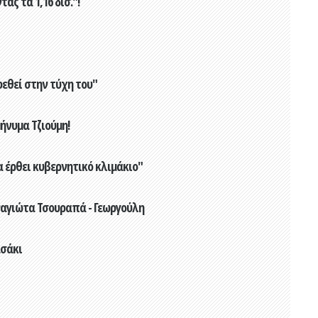
ς τα 1,16 δισ."!
εθεί στην τύχη του"
ήνυμα Τζιούμη!
να έρθει κυβερνητικό κλιμάκιο"
ναγιώτα Τσουραπά - Γεωργούλη
ασάκι