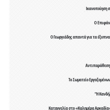
Ικανοποίηση στ
Ο Επιφάνι
Ο Γεωργιάδης απαντά για τα έξυπνα 
Αντιπαράθεση 
Το Σωματείο Εργαζομένων
"Η Κανδή
Καταγγελία στο «Καλημέρα Αρκαδία» |