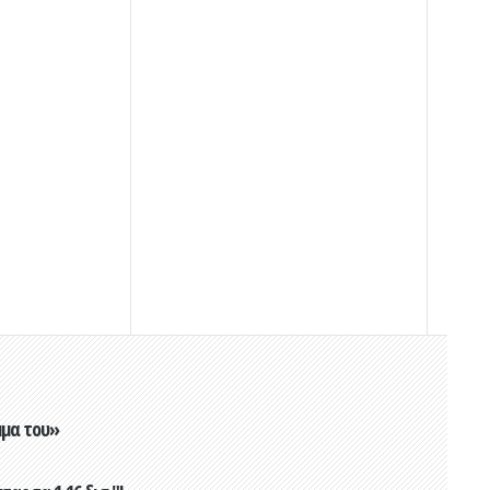
μμα του»