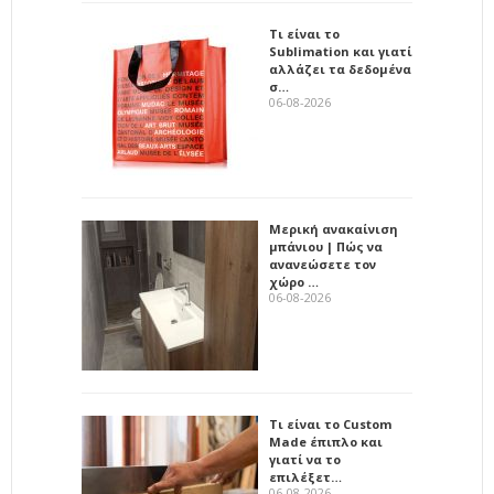
Τι είναι το
Sublimation και γιατί
αλλάζει τα δεδομένα
σ…
06-08-2026
Μερική ανακαίνιση
μπάνιου | Πώς να
ανανεώσετε τον
χώρο …
06-08-2026
Τι είναι το Custom
Made έπιπλο και
γιατί να το
επιλέξετ…
06-08-2026