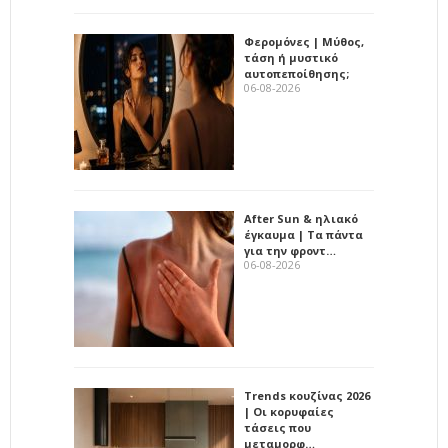
Φερομόνες | Μύθος,
τάση ή μυστικό
αυτοπεποίθησης;
06-08-2026
After Sun & ηλιακό
έγκαυμα | Τα πάντα
για την φροντ…
06-08-2026
Trends κουζίνας 2026
| Οι κορυφαίες
τάσεις που
μεταμορφ…