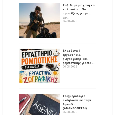
Ταξίδι με μηχανή το
καλοκαίρι | Να
προσέξεις για μια
ασ…
06-08-2026
Βλαχέρνα |
Εργαστήρια
ζωγραφικής και
ρομποτικής για παι…
06-08-2026
Το ημερολόγιο
εκδηλώσεων στην
Αρκαδία
(ΑΝΑΝΕΩΝΕΤΑΙ)
06-08-2026