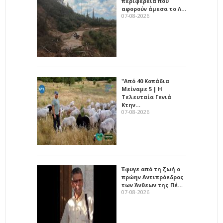
περιφέρεια που
αφορούν άμεσα το Λ…
07-08-2026
"Από 40 Κοπάδια
Μείναμε 5 | Η
Τελευταία Γενιά
Κτην…
07-08-2026
Έφυγε από τη ζωή ο
πρώην Αντιπρόεδρος
των Άνθεων της Πέ…
07-08-2026