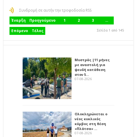
Συνδρομή σε αυτήν την τροφοδοσία RSS
Έναρξη
Προηγούμενο
1
2
3
…
Σελίδα 1 από 145
Επόμενο
Τέλος
Μυστράς |11 μήνες
με αναστολή για
ψευδή κατάθεση
στον 5…
07-08-2026
Ολοκληρώνεται ο
νέος κυκλικός
κόμβος στη θέση
«Πλάτσα» …
07-08-2026