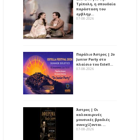
Τρίπολη, η σπουδαία
παράσταση του
εμβλημ…
07-08-2026
Παράλιο Άστρος | 2ο
Junior Party στο
πλαίσιο του Estell…
07-08-2026
Άστρος | Οι
καλοκαιρινές
μουσικές βραδιές
συνεχίζονται …
07-08-2026