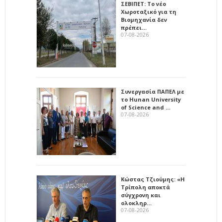
ΣΕΒΙΠΕΤ: Το νέο
Χωροταξικό για τη
Βιομηχανία δεν
πρέπει…
07-08-2026
Συνεργασία ΠΑΠΕΛ με
το Hunan University
of Science and …
07-08-2026
Κώστας Τζιούμης: «Η
Τρίπολη αποκτά
σύγχρονη και
ολοκληρ…
07-08-2026