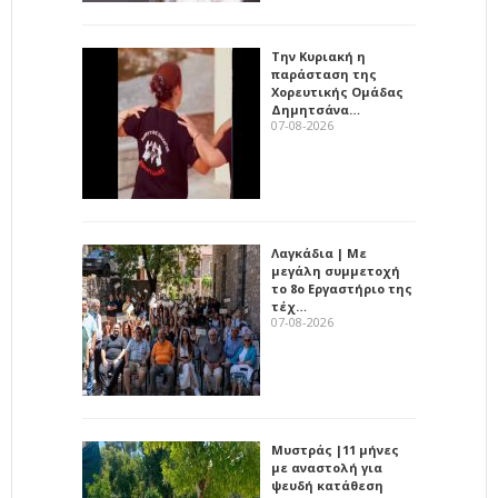
Την Κυριακή η
παράσταση της
Χορευτικής Ομάδας
Δημητσάνα…
07-08-2026
Λαγκάδια | Με
μεγάλη συμμετοχή
το 8ο Εργαστήριο της
τέχ…
07-08-2026
Μυστράς |11 μήνες
με αναστολή για
ψευδή κατάθεση