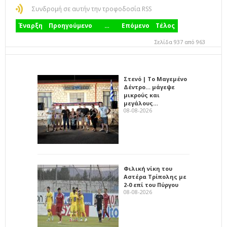
Συνδρομή σε αυτήν την τροφοδοσία RSS
Έναρξη
Προηγούμενο
…
Επόμενο
Τέλος
Σελίδα 937 από 963
Στενό | Το Μαγεμένο
Δέντρο… μάγεψε
μικρούς και
μεγάλους…
08-08-2026
Φιλική νίκη του
Αστέρα Τρίπολης με
2-0 επί του Πύργου
08-08-2026