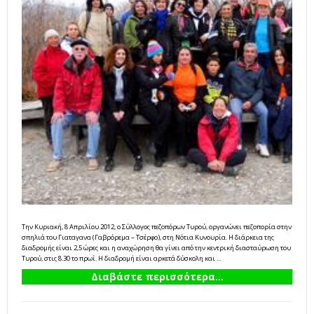
Την Κυριακή, 8 Απριλίου 2012, ο Σύλλογος πεζοπόρων Τυρού, οργανώνει πεζοπορία στην
σπηλιά του Γιαταγανα (Γαβρόρεμα – Τσέρφο), στη Νότια Κυνουρία. Η διάρκεια της
διαδρομής είναι 2,5 ώρες και η αναχώρηση θα γίνει από την κεντρική διασταύρωση του
Τυρού, στις 8.30 το πρωί. Η διαδρομή είναι αρκετά δύσκολη και ...
Διαβάστε περισσότερα...