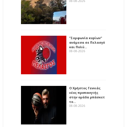
08-08-2026
"Συμφωνία κυρίων"
ανάμεσα σε Πελασγό
και Πολύ…
08-08-2026
Ο Χρήστος Γεννιάς
νέος προπονητής
στην ομάδα μπάσκετ
το…
08-08-2026