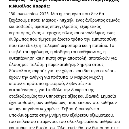
κ.Νικόλας Καρράς:
"30 Ιανουαρίου 2023. Μια ημερομηνία που δεν θα
ξεχάσουμε ποτέ. Μάριος - Μιχαήλ, ένας άνθρωπος σεμνός
και σοβαρός, άριστος επαγγελματίας, εξαιρετικός
αεροπόρος, ένας υπέροχος φίλος και συνάδελφος, ένας
άνθρωπος που τίμησε με άριστο τρόπο την εμπιστοσύνη.
που του έδειξε η πολεμική αεροπορία και η πατρίδα. Το
υψηλό του φρόνημα, η αίσθηση του καθήκοντος, η
αυταπάρνηση και η πίστη στην αποστολή, αποτελούν για
όλους μας πολύτιμη παρακαταθήκη. Σήμερα στους
δύσκολους καιρούς για την χώρα - και ιδιαίτερα οι νέοι -
έχουν την ανάγκη για πρότυπα. Ο Μάριος Μιχαλη
αποτελεί πρότυπο ηρωισμού, λεβεντιάς και
αυταπάρνησης, γιατί καθόλη την διάκρεια της
σταδιοδρομίας του υπηρέτησε αξίες και ιδανικά. Σημασία
έχει οι θυσίες των ανθρώπων, που έπεσαν στο καθήκον
να μην πηγαίνουν χαμένες. Σεβαστή οικογένεια
υποκλινόμαστε στην μνήμη του εξαίρετου αξιωματικού,
του επίλεκτου ιπτάμενου, του ολοκληρωμένου ανθρώπου
και τιμάμε την θυσία του. Όλοι εμείς θα τον θυμόμαστε με