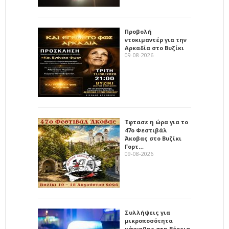
Προβολή
ντοκιμαντέρ για την
Αρκαδία στο Βυζίκι
09-08-2026
Έφτασε η ώρα για το
47ο Φεστιβάλ
Άκοβας στο Βυζίκι
Γορτ…
09-08-2026
Συλλήψεις για
μικροποσότητα
κάνναβης στη Βόρεια