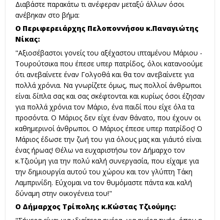
Διαβάστε παρακάτω τι ανέφεραν μεταξύ άλλων όσοι
ανέβηκαν στο βήμα:
Ο Περιφερειάρχης Πελοποννήσου κ.Παναγιώτης
Νίκας:
"Αξιοσέβαστοι γονείς του αξέχαστου ιπταμένου Μάριου -
Τουρούτσικα που έπεσε υπερ πατρίδος, όλοι κατανοούμε
ότι ανεβαίνετε έναν Γολγοθά και θα τον ανεβαίνετε για
πολλά χρόνια. Να γνωρίζετε όμως, πως πολλοί άνθρωποι
είναι δίπλα σας και σας σκέφτονται και κυρίως όσοι έζησαν
για πολλά χρόνια τον Μάριο, ένα παιδί που είχε όλα τα
προσόντα. Ο Μάριος δεν είχε έναν θάνατο, που έχουν οι
καθημερινοί άνθρωποι. Ο Μάριος έπεσε υπερ πατρίδος! Ο
Μάριος έδωσε την ζωή του για όλους μας και γι΄αυτό είναι
ένας ήρωας! Θέλω να ευχαριστήσω τον Δήμαρχο τον
κ.Τζιούμη για την πολύ καλή συνεργασία, που είχαμε για
την δημιουργία αυτού του χώρου και τον γλύπτη Τάκη
Λαμπρινίδη. Εύχομαι να τον θυμόμαστε πάντα και καλή
δύναμη στην οικογένεια του!"
Ο Δήμαρχος Τρίπολης κ.Κώστας Τζιούμης: