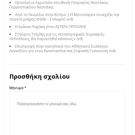
Προεόρτια Αγρυπνία στη Μονή Υπεραγίας Θεοτόκου
Γοργοεπηκόου Νεστάνης
Από το Λεωνίδιο στην Κύπρο | Η Μοτοπαρέα συνεχίζει την
πορεία μνήμης Ισαάκ – Σολωμού (vd)
Η Ιωάννα Παχάκη στον ΑΣΤΕΡΑ ΤΡΙΠΟΛΗΣ
Σταύρος Τσίχλης για τις καταστροφικές πυρκαγιές:
«Επιτέλους, θα παραιτηθεί κάποιος;» (vd)
Επιστροφή στην οικογένεια του Αθλητικού Συλλόγου
Λεωνιδίου για τους Κωνσταντίνο και Σοφοκλή Γιαννούση (vd)
Προσθήκη σχολίου
Μήνυμα *