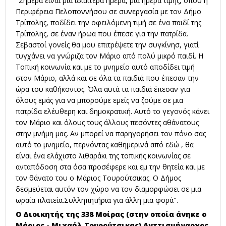
"Σήμερα είναι μια ιδιαίτερα ημέρα, μια ημέρα τιμής, όπου η
Περιφέρεια Πελοποννήσου σε συνεργασία με τον Δήμο
Τρίπολης, ποδίδει την οφειλόμενη τιμή σε ένα παιδί της
Τρίπολης, σε έναν ήρωα που έπεσε για την πατρίδα.
Σεβαστοί γονείς θα μου επιτρέψετε την συγκίνησ, γιατί
τυγχάνει να γνώριζα τον Μάριο από πολύ μικρό παιδί. Η
Τοπική κοινωνία και με το μνημείο αυτό αποδίδει τιμή
στον Μάριο, αλλά και σε όλα τα παιδιά που έπεσαν την
ώρα του καθήκοντος. Όλα αυτά τα παιδιά έπεσαν για
όλους εμάς για να μπορούμε εμείς να ζούμε σε μια
πατρίδα ελέυθερη και δημοκρατική. Αυτό το γεγονός κάνει
τον Μάριο και όλους τους άλλους πεσόντες αθάνατους
στην μνήμη μας. Αν μπορεί να παρηγορήσει τον πόνο σας
αυτό το μνημείο, περνόντας καθημερινά από εδώ , θα
είναι ένα ελάχιστο λιθαράκι της τοπικής κοινωνίας σε
ανταπόδοση στα όσα προσέφερε και εμ την θητεία και με
τον θάνατο του ο Μάριος Τουρούτσικας. Ο Δήμος
δεσμεύεται αυτόν τον χώρο να τον διαμορφώσει σε μια
ωραία πλατεία.Συλληπητήρια για άλλη μια φορά".
Ο Διοικητής της 338 Μοίρας (στην οποία άνηκε ο
Μάριος - Μιχαήλ Τουρούτσικας) Ανττισμήναρχος