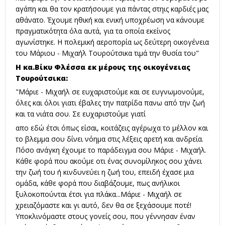
αγάπη και θα τον κρατήσουμε για πάντας στηις καρδιές μας
αθάνατο. Έχουμε ηθική και ενική υποχρέωση να κάνουμε
πραγματικότητα όλα αυτά, για τα οποία εκείνος
αγωνίστηκε. Η πολεμική αεροπορία ως δεύτερη οικογένεια
του Μάριου - Μιχαήλ Τουρούτσικα τιμά την θυσία του"
Η κα.Βίκυ Φλέσσα εκ μέρους της οικογένειας
Τουρούτσικα:
"Μάριε - Μιχαήλ σε ευχαριστούμε και σε ευγνωμονούμε,
όλες και όλοι γιατι έβαλες την πατρίδα πανω από την ζωή
και τα νιάτα σου. Σε ευχαριστούμε γιατί
απο εδώ έτσι όπως είσαι, κοιτάζεις αγέρωχα το μέλλον και
το βλεμμα σου δίνει νόημα στις λέξεις αρετή και ανδρεία.
Πόσο ανάγκη έχουμε το παράδειγμα σου Μάριε - Μιχαήλ.
Κάθε φορά που ακούμε οτι ένας συνομίληκος σου χάνει
την ζωή του ή κινδυνεύει η ζωή του, επειδή έχασε μια
ομάδα, κάθε φορά που διαβάζουμε, πως ανήλικοι
ξυλοκοπούνται έτσι για πλάκα...Μάριε - Μιχαήλ σε
χρειαζόμαστε και γι αυτό, δεν θα σε ξεχάσουμε ποτέ!
Υποκλινόμαστε στους γονείς σου, που γέννησαν έναν