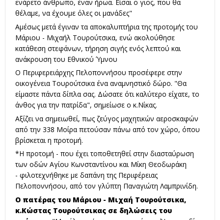
ενάρετο άνθρωπο, έναν ήρωα. Είσαι ο γιος, που θα
θέλαμε, να έχουμε όλες οι μανάδες"
Αμέσως μετά έγιναν τα αποκαλυπτήρια της προτομής του
Μάριου - Μιχαήλ Τουρούτσικα, ενώ ακολούθησε
κατάθεση στεφάνων, τήρηση σιγής ενός λεπτού και
ανάκρουση του Εθνικού Ύμνου
Ο Περιφερειάρχης Πελοποννήσου προσέφερε στην
οικογένεια Τουρούτσικα ένα αναμνηστικό δώρο. "Θα
είμαστε πάντα δίπλα σας. Δώσατε ότι καλύτερο είχατε, το
άνθος για την πατρίδα", σημείωσε ο κ.Νίκας.
Αξίζει να σημειωθεί, πως ζεύγος μαχητικών αεροσκαφών
από την 338 Μοίρα πετούσαν πάνω από τον χώρο, όπου
βρίσκεται η προτομή.
*Η προτομή - που έχει τοποθετηθεί στην διασταύρωση
των οδών Αγίου Κωνσταντίνου και Μίκη Θεοδωράκη
- φιλοτεχνήθηκε με δαπάνη της Περιφέρειας
Πελοποννήσου, από τον γλύπτη Παναγιώτη Λαμπρινίδη.
Ο πατέρας του Μάριου - Μιχαή Τουρούτσικα,
κ.Κώστας Τουρούτσικας σε δηλώσεις του