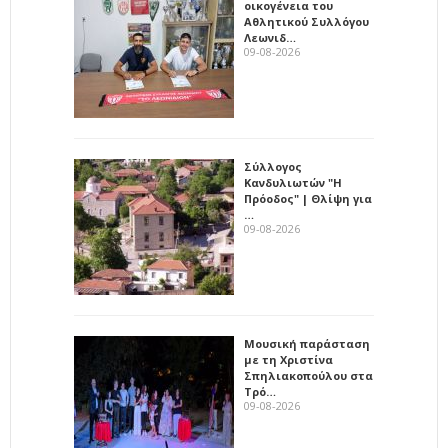
οικογένεια του
Αθλητικού Συλλόγου
Λεωνιδ…
09-08-2026
Σύλλογος
Κανδυλιωτών "Η
Πρόοδος" | Θλίψη για
…
09-08-2026
Μουσική παράσταση
με τη Χριστίνα
Σπηλιακοπούλου στα
Τρό…
09-08-2026