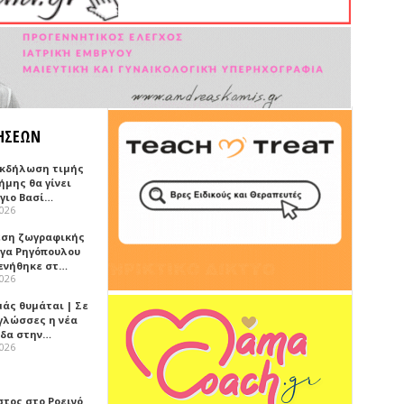
ΗΣΕΩΝ
 Εκδήλωση τιμής
ήμης θα γίνει
Άγιο Βασί…
2026
εση ζωγραφικής
ήγα Ρηγόπουλου
ενήθηκε στ…
2026
μάς θυμάται | Σε
 γλώσσες η νέα
ίδα στην…
2026
στος στο Ροεινό