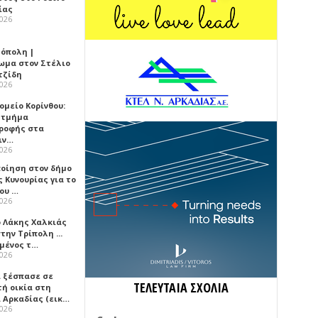
ίας
2026
όπολη |
ωμα στον Στέλιο
τζίδη
2026
ομείο Κορίνθου:
 τμήμα
ροφής στα
ιν…
2026
ποίηση στον δήμο
 Κυνουρίας για το
που …
2026
ο Λάκης Χαλκιάς
την Τρίπολη ...
μένος τ…
2026
 ξέσπασε σε
ΤΕΛΕΥΤΑΙΑ ΣΧΟΛΙΑ
τή οικία στη
α Αρκαδίας (εικ…
2026