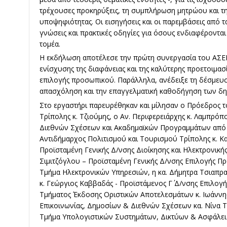
τρέχουσες προκηρύξεις, τη συμπλήρωση μητρώου και τ
υποψηφιότητας. Οι εισηγήσεις και οι παρεμβάσεις από 
γνώσεις και πρακτικές οδηγίες για όσους ενδιαφέροντα
τομέα.
Η εκδήλωση αποτέλεσε την πρώτη συνεργασία του ΑΣΕΠ
ενίσχυσης της διαφάνειας και της καλύτερης προετοιμασί
επιλογής προσωπικού. Παράλληλα, ανέδειξε τη δέσμευσ
απασχόληση και την επαγγελματική καθοδήγηση των δη
Στο εργαστήρι παρευρέθηκαν και μίλησαν ο Πρόεδρος 
Τρίπολης κ. Τζιούμης, ο Αν. Περιφερειάρχης κ. Λαμπρόπ
Διεθνών Σχέσεων και Ακαδημαϊκών Προγραμμάτων από 
Αντιδήμαρχος Πολιτισμού και Τουρισμού Τρίπολης κ. Κα
Προϊσταμένη Γενικής Δ/νσης Διοίκησης και Ηλεκτρονική
Σιμιτζόγλου – Προϊσταμένη Γενικής Δ/νσης Επιλογής Πρ
Τμήμα Ηλεκτρονικών Υπηρεσιών, η κα. Δήμητρα Τσιαπρα
κ. Γεώργιος Καββαδάς - Προϊστάμενος Γ΄ Δ/νσης Επιλογ
Τμήματος Έκδοσης Οριστικών Αποτελεσμάτων κ. Ιωάννης
Επικοινωνίας, Δημοσίων & Διεθνών Σχέσεων κα. Νίνα
Τμήμα Υπολογιστικών Συστημάτων, Δικτύων & Ασφάλει