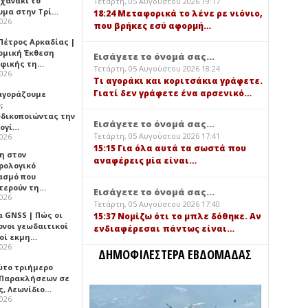
ηχανάκι το
Τετάρτη, 05 Αυγούστου 2026 19:17
υμα στην Τρί…
18:24 Μεταφορικά το λένε ρε νιόνιο,
2026
που βρήκες εσύ αφορμή…
Πέτρος Αρκαδίας |
ομική Έκθεση
Εισάγετε το όνομά σας...
φικής τη…
Τετάρτη, 05 Αυγούστου 2026 18:24
2026
Τι αγοράκι και κοριτσάκια γράφετε.
Γιατί δεν γράφετε ένα αρσενικό…
 αγοράζουμε
;
δικοποιώντας την
Εισάγετε το όνομά σας...
ογί…
Τετάρτη, 05 Αυγούστου 2026 17:41
2026
15:15 Για όλα αυτά τα σωστά που
η στον
αναφέρεις μία είναι…
ρολογικό
ασμό που
τερούν τη…
Εισάγετε το όνομά σας...
2026
Τετάρτη, 05 Αυγούστου 2026 17:40
α GNSS | Πώς οι
15:37 Νομίζω ότι το μπλε δόθηκε. Αν
ονοι γεωδαιτικοί
ενδιαφέρεσαι πάντως είναι…
οί εκμη…
2026
ΔΗΜΟΦΙΛΕΣΤΕΡΑ ΕΒΔΟΜΑΔΑΣ
ώτο τριήμερο
 Παρακλήσεων σε
ς, Λεωνίδιο…
2026