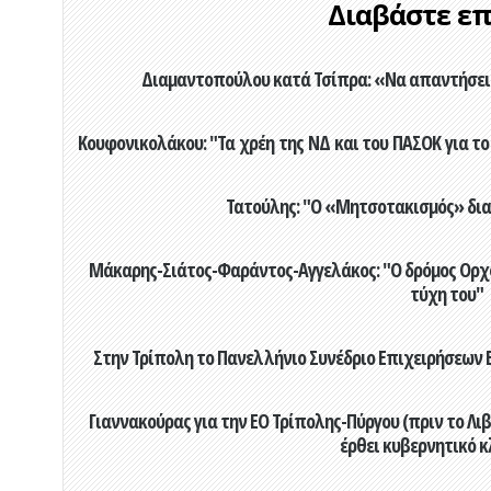
Διαβάστε επί
Διαμαντοπούλου κατά Τσίπρα: «Να απαντήσει 
Κουφονικολάκου: "Τα χρέη της ΝΔ και του ΠΑΣΟΚ για το 
Τατούλης: "Ο «Μητσοτακισμός» διαλ
Μάκαρης-Σιάτος-Φαράντος-Αγγελάκος: "Ο δρόμος Ορχομ
τύχη του"
Στην Τρίπολη το Πανελλήνιο Συνέδριο Επιχειρήσεων Β
Γιαννακούρας για την EO Τρίπολης-Πύργου (πριν το Λιβαδ
έρθει κυβερνητικό κ