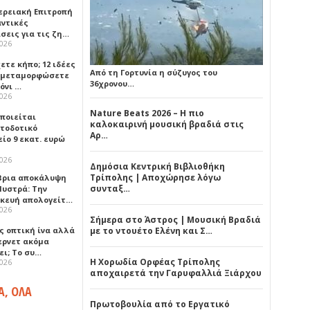
ερειακή Επιτροπή
αντικές
σεις για τις ζη…
2026
ετε κήπο; 12 ιδέες
Από τη Γορτυνία η σύζυγος του
α μεταμορφώσετε
36χρονου…
όνι …
2026
Nature Beats 2026 – Η πιο
οποιείται
καλοκαιρινή μουσική βραδιά στις
τοδοτικό
Αρ…
ίο 9 εκατ. ευρώ
2026
Δημόσια Κεντρική Βιβλιοθήκη
Τρίπολης | Αποχώρησε λόγω
ρια αποκάλυψη
συνταξ…
Μυστρά: Την
κευή απολογείτ…
2026
Σήμερα στο Άστρος | Μουσική Βραδιά
ς οπτική ίνα αλλά
με το ντουέτο Ελένη και Σ…
τερνετ ακόμα
ει; Το συ…
Η Χορωδία Ορφέας Τρίπολης
2026
αποχαιρετά την Γαρυφαλλιά Ξιάρχου
Α, ΟΛΑ
Πρωτοβουλία από το Εργατικό