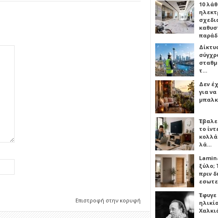
10 λάθ
ηλεκτ
σχεδι
καθυσ
παρά
Δίκτυ
σύγχρ
σταθμ
τ…
Δεν έχ
για ν
μπαλκ
Έβαλε
το ίν
κολλά
λά…
Lamin
ξύλο; 
πριν 
εσωτε
Έφυγε
Επιστροφή στην κορυφή
ηλικία
Χαλκι