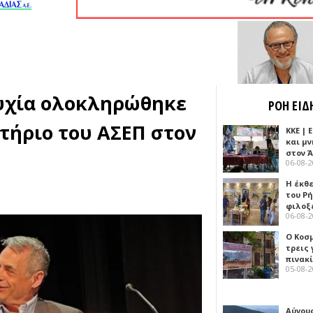
τυχία ολοκληρώθηκε
ΡΟΗ ΕΙΔ
τήριο του ΑΣΕΠ στον
ΚΚΕ |
και μν
στον 
06-08-
Η έκθ
του Ρ
φιλοξ
06-08-
Ο Κοσ
τρεις
πινακ
05-08-
Αύγου