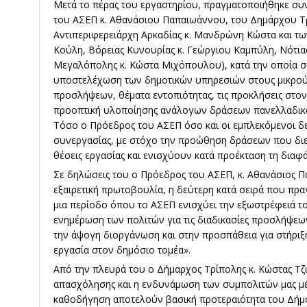
Μετά το πέρας του εργαστηρίου, πραγματοποιήθηκε συ
του ΑΣΕΠ κ. Αθανάσιου Παπαιωάννου, του Δημάρχου Τρ
Αντιπεριφερειάρχη Αρκαδίας κ. Μανδρώνη Κώστα και τω
Κούλη, Βόρειας Κυνουρίας κ. Γεώργιου Καμπύλη, Νότια
Μεγαλόπολης κ. Κώστα Μιχόπουλου), κατά την οποία 
υποστελέχωση των δημοτικών υπηρεσιών στους μικρού
προσλήψεων, θέματα εντοπιότητας, τις προκλήσεις στον
προοπτική υλοποίησης ανάλογων δράσεων πανελλαδικά,
Τόσο ο Πρόεδρος του ΑΣΕΠ όσο και οι εμπλεκόμενοι δ
συνεργασίας, με στόχο την προώθηση δράσεων που δι
θέσεις εργασίας και ενισχύουν κατά προέκταση τη διαφάν
Σε δηλώσεις του ο Πρόεδρος του ΑΣΕΠ, κ. Αθανάσιος Π
εξαιρετική πρωτοβουλία, η δεύτερη κατά σειρά που πραγ
μια περίοδο όπου το ΑΣΕΠ ενισχύει την εξωστρέφειά το
ενημέρωση των πολιτών για τις διαδικασίες προσλήψεω
την άψογη διοργάνωση και στην προσπάθεια για στήρι
εργασία στον δημόσιο τομέα».
Από την πλευρά του ο Δήμαρχος Τρίπολης κ. Κώστας Τζι
απασχόλησης και η ενδυνάμωση των συμπολιτών μας 
καθοδήγηση αποτελούν βασική προτεραιότητα του Δήμο