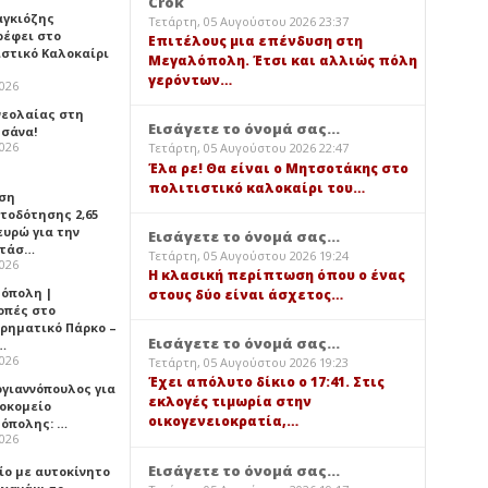
Crok
αγκιόζης
Τετάρτη, 05 Αυγούστου 2026 23:37
ρέφει στο
Επιτέλους μια επένδυση στη
ιστικό Καλοκαίρι
Μεγαλόπολη. Έτσι και αλλιώς πόλη
γερόντων…
2026
νεολαίας στη
Εισάγετε το όνομά σας...
σάνα!
2026
Τετάρτη, 05 Αυγούστου 2026 22:47
Έλα ρε! Θα είναι ο Μητσοτάκης στο
πολιτιστικό καλοκαίρι του…
ση
τοδότησης 2,65
ευρώ για την
Εισάγετε το όνομά σας...
ατάσ…
Τετάρτη, 05 Αυγούστου 2026 19:24
2026
Η κλασική περίπτωση όπου ο ένας
όπολη |
στους δύο είναι άσχετος…
οπές στο
ιρηματικό Πάρκο –
Εισάγετε το όνομά σας...
…
2026
Τετάρτη, 05 Αυγούστου 2026 19:23
Έχει απόλυτο δίκιο ο 17:41. Στις
ογιαννόπουλος για
εκλογές τιμωρία στην
ροκομείο
οικογενειοκρατία,…
όπολης: …
2026
Εισάγετε το όνομά σας...
ίο με αυτοκίνητο