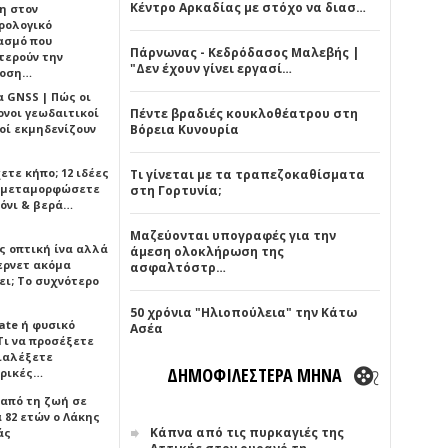
Κέντρο Αρκαδίας με στόχο να διασ…
η στον
ρολογικό
ασμό που
Πάρνωνας - Κεδρόδασος Μαλεβής |
τερούν την
"Δεν έχουν γίνει εργασί…
δοση…
α GNSS | Πώς οι
ονοι γεωδαιτικοί
Πέντε βραδιές κουκλοθέατρου στη
οί εκμηδενίζουν
Βόρεια Κυνουρία
ετε κήπο; 12 ιδέες
Τι γίνεται με τα τραπεζοκαθίσματα
α μεταμορφώσετε
στη Γορτυνία;
όνι & βερά…
Μαζεύονται υπογραφές για την
ς οπτική ίνα αλλά
άμεση ολοκλήρωση της
τερνετ ακόμα
ασφαλτόστρ…
ει; Το συχνότερο
50 χρόνια "Ηλιοπούλεια" την Κάτω
ate ή φυσικό
Ασέα
Τι να προσέξετε
διαλέξετε
ΔΗΜΟΦΙΛΕΣΤΕΡΑ ΜΗΝΑ
ρικές…
 από τη ζωή σε
 82 ετών ο Λάκης
Κάπνα από τις πυρκαγιές της
άς