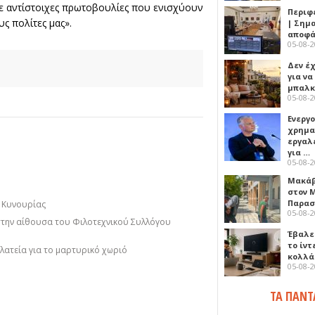
ε αντίστοιχες πρωτοβουλίες που ενισχύουν
Περιφ
ς πολίτες μας».
| Σημ
αποφά
05-08-
Δεν έχ
για ν
μπαλκ
05-08-
Ενεργ
χρημα
εργαλε
για …
05-08-
Μακάβ
στον 
Παρασ
ο Κυνουρίας
05-08-
στην αίθουσα του Φιλοτεχνικού Συλλόγου
Έβαλε
το ίν
πλατεία για το μαρτυρικό χωριό
κολλά
05-08-
ΤΑ ΠΑΝΤ