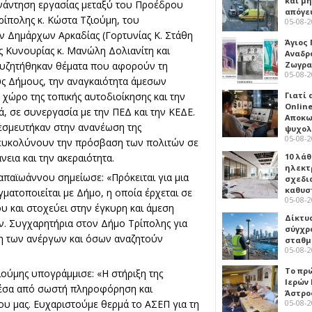
και μ
νάντηση εργασίας μεταξύ του Προέδρου
απόγε
ίπολης κ. Κώστα Τζιούμη, του
05-08-
ν Δημάρχων Αρκαδίας (Γορτυνίας Κ. Στάθη
Άγιος 
ς Κυνουρίας κ. Μανώλη Δολιανίτη και
Αναδρ
Ζωγρα
συζητήθηκαν θέματα που αφορούν τη
05-08-
ς Δήμους, την αναγκαιότητα άμεσων
Γιατί
 χώρο της τοπικής αυτοδιοίκησης και την
Online
 σε συνεργασία με την ΠΕΔ και την ΚΕΔΕ.
Αποκω
εσμευτήκαν στην ανανέωση της
ψυχολ
05-08-
ευκολύνουν την πρόσβαση των πολιτών σε
10 λάθ
εια και την ακεραιότητα.
ηλεκτ
απαϊωάννου σημείωσε: «Πρόκειται για μια
σχεδι
καθυσ
ματοποιείται με Δήμο, η οποία έρχεται σε
05-08-
υ και στοχεύει στην έγκυρη και άμεση
Δίκτυ
ν. Συγχαρητήρια στον Δήμο Τρίπολης για
σύγχρ
ξη των ανέργων και όσων αναζητούν
σταθμ
05-08-
Το πρ
ούμης υπογράμμισε: «Η στήριξη της
Ιερών
μέσα από σωστή πληροφόρηση και
Άστρο
υ μας. Ευχαριστούμε θερμά το ΑΣΕΠ για τη
05-08-