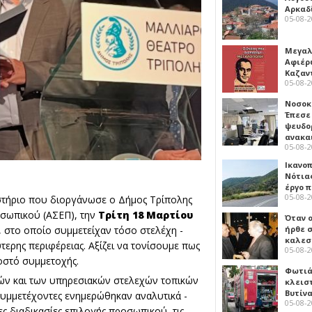
Αρκαδ
05-08-
Μεγαλ
Αφιέρ
Καζαν
05-08-
Νοσοκ
Έπεσε
ψευδο
ανακα
05-08-
Ικανο
Νότιας
έργο 
05-08-
στήριο που διοργάνωσε ο Δήμος Τρίπολης
οσωπικού (ΑΣΕΠ), την
Τρίτη 18 Μαρτίου
Όταν 
ήρθε σ
 στο οποίο συμμετείχαν τόσο στελέχη -
καλεσ
τερης περιφέρειας. Αξίζει να τονίσουμε πως
05-08-
οστό συμμετοχής.
Φωτιά
τών και των υπηρεσιακών στελεχών τοπικών
κλεισ
Βυτίν
συμμετέχοντες ενημερώθηκαν αναλυτικά -
05-08-
σες διαδικασίες επιλογής προσωπικού, τις