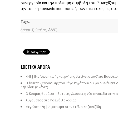
συνεργασία και την πολύτιμη συμβολή του. Συνεχίζουμ
την τοπική κοινωνία και προσφέρουν ίσες ευκαιρίες στου
Tags:
Δήμος Τρίπολης,
ΑΣΕΠ,
ΣΧΕΤΙΚΆ ΆΡΘΡΑ
ΚΚΕ | Εκδήλωση τιμής και μνήμης θα γίνει στον Άγιο Βασίλει
Η έκθεση ζωγραφικής του Ρήγα Ρηγόπουλου φιλοξενήθηκε 
Λεβιδίου (εικόνες)
Ο Κοσμάς θυμάται | Σε τρεις γλώσσες η νέα πινακίδα στην 
Αύγουστος στο Ροεινό Αρκαδίας
Μεγαλόπολη | Αφιέρωμα στον Στέλιο Καζαντζίδη