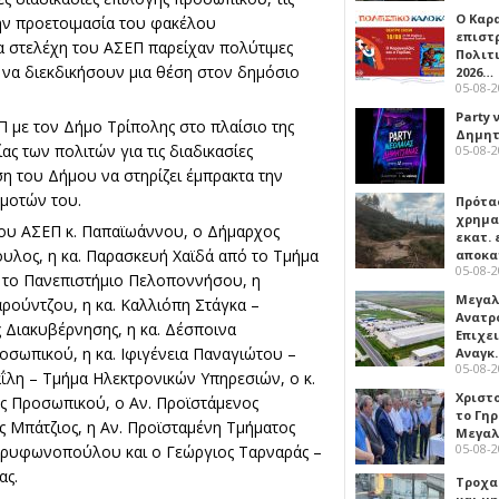
Ο Καρ
ην προετοιμασία του φακέλου
επιστ
τα στελέχη του ΑΣΕΠ παρείχαν πολύτιμες
Πολιτ
ι να διεκδικήσουν μια θέση στον δημόσιο
2026…
05-08-
Party 
 με τον Δήμο Τρίπολης στο πλαίσιο της
Δημητ
ας των πολιτών για τις διαδικασίες
05-08-
η του Δήμου να στηρίζει έμπρακτα την
μοτών του.
Πρότα
χρημα
του ΑΣΕΠ κ. Παπαϊωάννου, ο Δήμαρχος
εκατ. 
ουλος, η κα. Παρασκευή Χαϊδά από το Τμήμα
αποκ
05-08-
το Πανεπιστήμιο Πελοποννήσου, η
Μεγαλ
ρούντζου, η κα. Καλλιόπη Στάγκα –
Ανατρ
ς Διακυβέρνησης, η κα. Δέσποινα
Επιχε
οσωπικού, η κα. Ιφιγένεια Παναγιώτου –
Αναγκ
05-08-
ΐλη – Τμήμα Ηλεκτρονικών Υπηρεσιών, ο κ.
Χριστ
ής Προσωπικού, ο Αν. Προϊστάμενος
το Γη
 Μπάτζιος, η Αν. Προϊσταμένη Τμήματος
Μεγαλ
05-08-
 Τρυφωνοπούλου και ο Γεώργιος Ταρναράς –
ας.
Τροχα