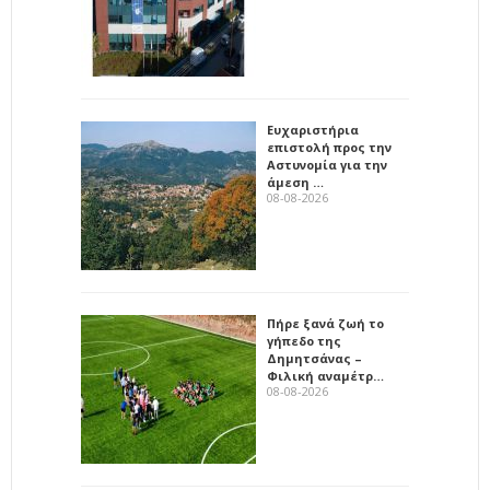
Ευχαριστήρια
επιστολή προς την
Αστυνομία για την
άμεση …
08-08-2026
Πήρε ξανά ζωή το
γήπεδο της
Δημητσάνας –
Φιλική αναμέτρ…
08-08-2026