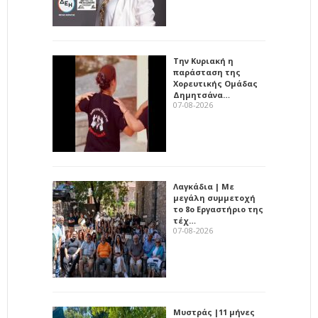
Την Κυριακή η
παράσταση της
Χορευτικής Ομάδας
Δημητσάνα…
07-08-2026
Λαγκάδια | Με
μεγάλη συμμετοχή
το 8ο Εργαστήριο της
τέχ…
07-08-2026
Μυστράς |11 μήνες