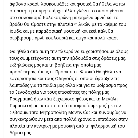
άφθονο κρασί, λουκουμάδες και φυσικά θα ήθελα να πω
ότι αυτή τη στιγμή υπάρχει άλλο γλέντι το οποίο γίνεται
στο συνοικισμό Κολοκοτρώνη με ψημένα αρνιά και το
βράδυ θα είμαστε στην πλατεία Φιλικών με το κάψιμο του
Ιούδα και με παραδοσιακή μουσική και εκεί πάλι θα
σερβίρουμε αρνί, κουλουριά και αυγά και πολύ κρασί.
Θα ήθελα από αυτή την πλευρά να ευχαριστήσουμε όλους
τους συμμετέχοντες αυτή την εβδομάδα στις δράσεις μας,
εκδηλώσεις μας και τη βοήθεια την οποία μας
προσέφεραν, όπως οι Πρόσκοποι. Φυσικά θα ήθελα να
ευχαριστήσω και τους Οδηγούς οι οποίοι έφτιαξαν τις
λαμπάδες για τα παιδιά μας αλλά και για το μοίρασμα προς
το ξενοδοχεία για τους επισκέπτες της πόλης μας.
Πραγματικά ήταν κάτι ξεχωριστό φέτος και τη Μεγάλη
Παρασκευή με αυτό το οποίο αποφασίσαμε μαζί με τον
Σεβασμιώτατο Μητροπολίτη Μαντινείας και Κυνουρίας να
συγκεντρωθούν μετά από πολλά χρόνια οι επιτάφιοι στην
πλατεία την κεντρική με μουσική από τη φιλαρμονική του
δήμου μας.