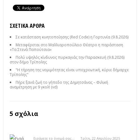
ΣΧΕΤΙΚΆ ΆΡΘΡΑ
Σε κατάσταση κινητοποίησης (Red Code) η Γορτυνία (9.8.2026)
Μεταφέρεται στο Μαλλιαροπούλειο Θέατρο η παράσταση
«Τα Στενά Παπούτσια»
Πολύ υψηλός κίνδυνος πυρκαγιάς την Παρασκευή (9.8.2026)
στον δήμο Τρίπολης
"Η τήρηση της νομιμότητας είναι υποχρεωτική, κύριε δήμαρχε
Τρίπολης"
Πήρε ξανά ζωή το γήπεδο της Δημητσάνας – Φιλική
αναμέτρηση με 9 γκολ! (vd)
5 σχόλια
Εισάγετε το όνομά σας...
Τρίτη, 22 Απριλίου 2025